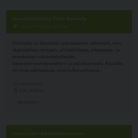
Omaeläinklinikka Turku Keskusta
Läntinen Pitkäkatu 17, Turku
Klinikalla on käytössä nykyaikainen välineistö, mm.
digitaalinen röntgen, ultraäänilaite, inhalaatio- ja
anestesian valvontalaitteisto,
laboratorioanalysaattorit ja päiväsairaala. Kissoille
on oma odotusaula, oma tutkimushuone...
1 kommenttia
3.16, 38 ääntä
Eläinlääkäri
Univet Lahti Eläinlääkäriasema