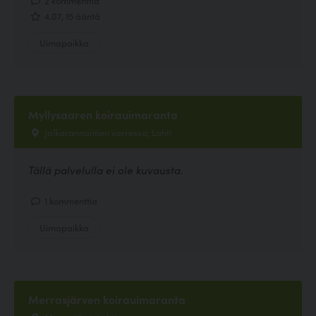
4.07, 15 ääntä
Uimapaikka
Myllysaaren koirauimaranta
Jalkarannantien varressa, Lahti
Tällä palvelulla ei ole kuvausta.
1 kommenttia
Uimapaikka
Merrasjärven koirauimaranta