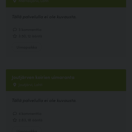
Merrasjärvi, Lahti
Tällä palvelulla ei ole kuvausta.
3 kommenttia
3.50, 12 ääntä
Uimapaikka
Joutjärven koirien uimaranta
Joutjärvi, Lahti
Tällä palvelulla ei ole kuvausta.
4 kommenttia
2.83, 18 ääntä
Uimapaikka