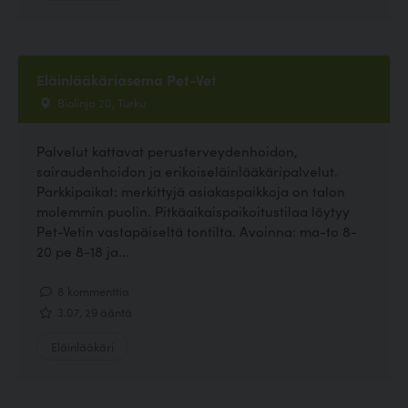
Eläinlääkäriasema Pet-Vet
Biolinja 20, Turku
Palvelut kattavat perusterveydenhoidon,
sairaudenhoidon ja erikoiseläinlääkäripalvelut.
Parkkipaikat: merkittyjä asiakaspaikkoja on talon
molemmin puolin. Pitkäaikaispaikoitustilaa löytyy
Pet-Vetin vastapäiseltä tontilta. Avoinna: ma-to 8-
20 pe 8-18 ja...
8 kommenttia
3.07, 29 ääntä
Eläinlääkäri