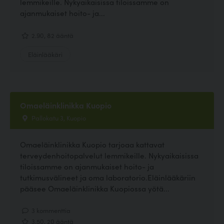
lemmikeille. Nykyaikaisissa tiloissamme on
ajanmukaiset hoito- ja...
2.90, 82 ääntä
Eläinlääkäri
Omaeläinklinikka Kuopio
Pallokatu 3, Kuopio
Omaeläinklinikka Kuopio tarjoaa kattavat
terveydenhoitopalvelut lemmikeille. Nykyaikaisissa
tiloissamme on ajanmukaiset hoito- ja
tutkimusvälineet ja oma laboratorio.Eläinlääkäriin
pääsee Omaeläinklinikka Kuopiossa yötä...
3 kommenttia
3.50, 20 ääntä