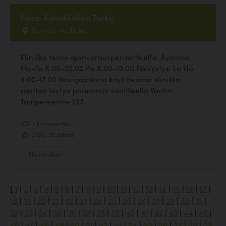
Koira-Kissaklinikka Turku
Raviraitti 45, Turku
Klinikka toimii ajanvarausperiaatteella. Avoinna:
Ma-To 8.00-20.00 Pe 8.00-19.00 Päivystys: La klo
9.00-17.00 Navigaattoria käyttäessäsi klinikka
saattaa löytya paremmin osoitteella Vanha
Tampereentie 233.
4 kommenttia
3.00, 28 ääntä
Eläinlääkäri
[
1
|
2
|
3
|
4
|
5
|
6
|
7
|
8
|
9
|
10
|
11
|
12
|
13
|
14
|
15
|
16
|
17
|
18
|
19
|
20
|
21
|
22
|
23
|
24
|
25
|
26
|
27
|
28
|
29
|
30
|
31
|
32
|
33
|
34
|
35
|
36
|
37
|
38
|
39
|
40
|
41
|
42
|
43
|
44
|
45
|
46
|
47
|
48
|
49
|
50
|
51
|
52
|
53
|
54
|
55
|
56
|
57
|
58
|
59