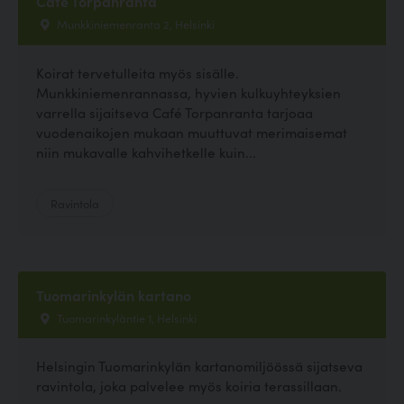
Cafe Torpanranta
Munkkiniemenranta 2, Helsinki
Koirat tervetulleita myös sisälle.
Munkkiniemenrannassa, hyvien kulkuyhteyksien
varrella sijaitseva Café Torpanranta tarjoaa
vuodenaikojen mukaan muuttuvat merimaisemat
niin mukavalle kahvihetkelle kuin...
Ravintola
Tuomarinkylän kartano
Tuomarinkyläntie 1, Helsinki
Helsingin Tuomarinkylän kartanomiljöössä sijatseva
ravintola, joka palvelee myös koiria terassillaan.