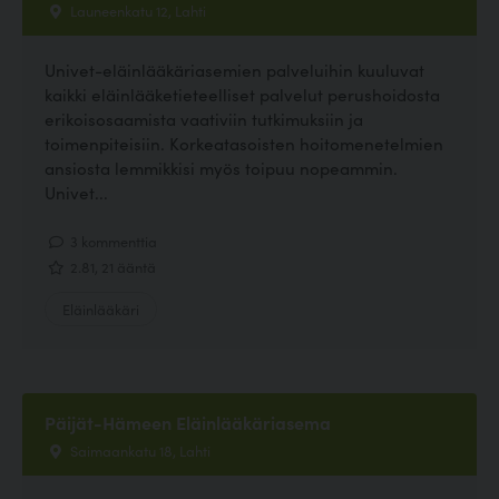
Launeenkatu 12, Lahti
Univet-eläinlääkäriasemien palveluihin kuuluvat
kaikki eläinlääketieteelliset palvelut perushoidosta
erikoisosaamista vaativiin tutkimuksiin ja
toimenpiteisiin. Korkeatasoisten hoitomenetelmien
ansiosta lemmikkisi myös toipuu nopeammin.
Univet...
3 kommenttia
2.81, 21 ääntä
Eläinlääkäri
Päijät-Hämeen Eläinlääkäriasema
Saimaankatu 18, Lahti