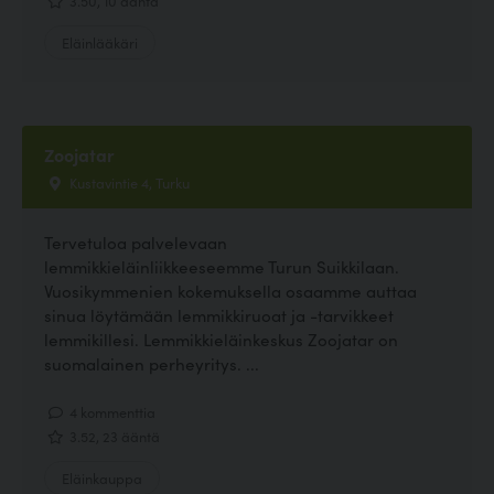
3.50, 10 ääntä
Eläinlääkäri
Zoojatar
Kustavintie 4, Turku
Tervetuloa palvelevaan
lemmikkieläinliikkeeseemme Turun Suikkilaan.
Vuosikymmenien kokemuksella osaamme auttaa
sinua löytämään lemmikkiruoat ja -tarvikkeet
lemmikillesi. Lemmikkieläinkeskus Zoojatar on
suomalainen perheyritys. ...
4 kommenttia
3.52, 23 ääntä
Eläinkauppa