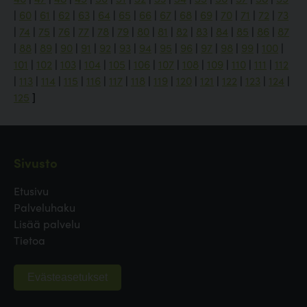
|
60
|
61
|
62
|
63
|
64
|
65
|
66
|
67
|
68
|
69
|
70
|
71
|
72
|
73
|
74
|
75
|
76
|
77
|
78
|
79
|
80
|
81
|
82
|
83
|
84
|
85
|
86
|
87
|
88
|
89
|
90
|
91
|
92
|
93
|
94
|
95
|
96
|
97
|
98
|
99
|
100
|
101
|
102
|
103
|
104
|
105
|
106
|
107
|
108
|
109
|
110
|
111
|
112
|
113
|
114
|
115
|
116
|
117
|
118
|
119
|
120
|
121
|
122
|
123
|
124
|
125
]
Sivusto
Etusivu
Palveluhaku
Lisää palvelu
Tietoa
Evästeasetukset