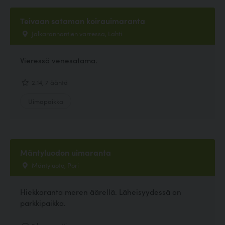
Teivaan sataman koirauimaranta
Jalkarannantien varressa, Lahti
Vieressä venesatama.
2.14, 7 ääntä
Uimapaikka
Mäntyluodon uimaranta
Mäntyluoto, Pori
Hiekkaranta meren äärellä. Läheisyydessä on
parkkipaikka.
2 kommenttia