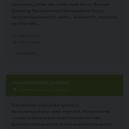
uimaranta, jonne saa viedä myös koiria. Rannan
(Camping Nyyssänniemi) läheisyydestä löytyy
rantalentopallokenttä, suihku, leikkikenttä, ravintola,
wc/käymälä,...
1 kommenttia
2.67, 3 ääntä
Uimapaikka
Omaeläinklinikka Jyväskylä
Gummeruksenkatu 8, Jyväskylä
Pieneläinten eläinlääkäripalvelut,
hyvinvointipalvelut sekä myymälä. Päivystämme
vuoden jokaisena päivänä!Omaeläinklinikka
Jyväskylä tarjoaa kattavat terveydenhoitopalvelut