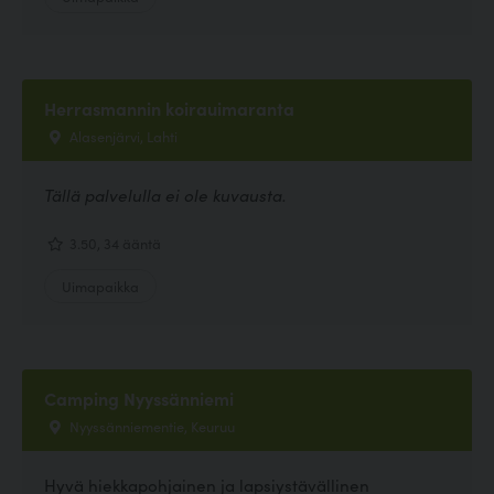
Herrasmannin koirauimaranta
Alasenjärvi, Lahti
Tällä palvelulla ei ole kuvausta.
3.50, 34 ääntä
Uimapaikka
Camping Nyyssänniemi
Nyyssänniementie, Keuruu
Hyvä hiekkapohjainen ja lapsiystävällinen