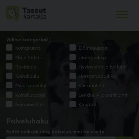
Valitse kategoria(t)
Koirapuisto
Eläinkauppa
Eläinlääkäri
Uimapaikka
Ravintola
Hyvinvointi ja hoitolat
Koirakoulu
Harrastuspaikka
Muut palvelut
Koirahotelli
Koirakuvaaja
Lenkkeily ja patikointi
Koirasovellus
Kauppa
Palveluhaku
Syötä paikkakunta, palvelun nimi tai osoite