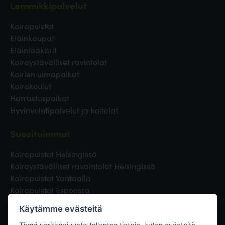
Lemmikkipalvelut
Koirapuistot
Eläinkaupat
Eläinlääkärit
Koiraystävälliset ravintolat
Koirien uimapaikat
Koirakoulut
Harrastuspaikat
Hyvinvointipalvelut ja hoitolat
Suosituimmat
Koirapuistot Helsingissä
Koiraystävälliset ravaintolat Helsingissä
Koirapuistot Vantaalla
Koirapuistot Espoossa
Koirapuistot Turussa
Käytämme evästeitä
Eläinlääkäri Helsingissä