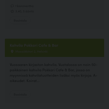
1 kommenttia
3.40, 5 ääntä
Ravintola
Kahvila Pokkari Cafe & Bar
Mosaiikkitori 2, Helsinki
Vuosaaren kirjaston kahvila. Vuotalossa on noin 50-
paikkainen kahvila Pokkari Cafe & Bar, jossa on
myynnissä kahvilatuotteiden lisäksi myös kirjoja. A-
oikeudet. Koirat...
Ravintola