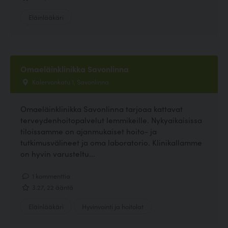
Eläinlääkäri
Omaeläinklinikka Savonlinna
Kalervonkatu 1, Savonlinna
Omaeläinklinikka Savonlinna tarjoaa kattavat
terveydenhoitopalvelut lemmikeille. Nykyaikaisissa
tiloissamme on ajanmukaiset hoito- ja
tutkimusvälineet ja oma laboratorio. Klinikallamme
on hyvin varusteltu...
1 kommenttia
3.27, 22 ääntä
Eläinlääkäri
Hyvinvointi ja hoitolat