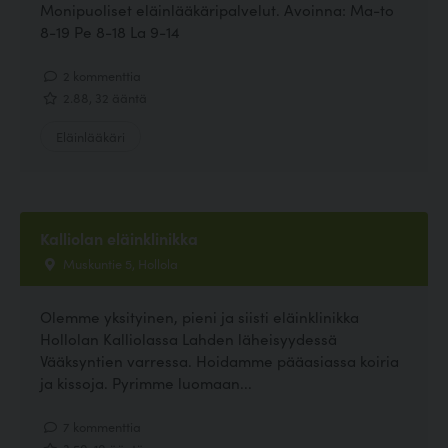
Monipuoliset eläinlääkäripalvelut. Avoinna: Ma-to
8-19 Pe 8-18 La 9-14
2 kommenttia
2.88, 32 ääntä
Eläinlääkäri
Kalliolan eläinklinikka
Muskuntie 5, Hollola
Olemme yksityinen, pieni ja siisti eläinklinikka
Hollolan Kalliolassa Lahden läheisyydessä
Vääksyntien varressa. Hoidamme pääasiassa koiria
ja kissoja. Pyrimme luomaan...
7 kommenttia