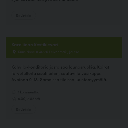
Ravintola
Karoliinan Kestikievari
Kuusirinne 11 41770 Leivonmäki, Joutsa
Kahvila-konditoria josta saa lounasruokia. Koirat
tervetulleita sisätiloihin, saatavilla vesikuppi.
Avoinna 9-18. Samoissa tiloissa juustomyymälä.
1 kommenttia
5.00, 2 ääntä
Ravintola