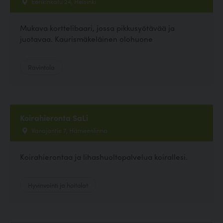
Eerikinkatu 24, Helsinki
Mukava korttelibaari, jossa pikkusyötävää ja
juotavaa. Kaurismäkeläinen olohuone
Ravintola
Koirahieronta SaLi
Vanajantie 7, Hämeenlinna
Koirahierontaa ja lihashuoltopalvelua koirallesi.
Hyvinvointi ja hoitolat