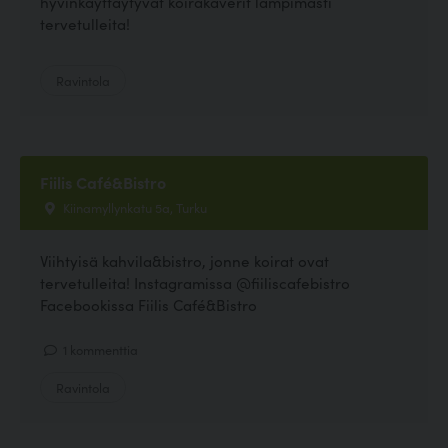
hyvinkäyttäytyvät koirakaverit lämpimästi
tervetulleita!
Ravintola
Fiilis Café&Bistro
Kiinamyllynkatu 5a, Turku
Viihtyisä kahvila&bistro, jonne koirat ovat
tervetulleita! Instagramissa @fiiliscafebistro
Facebookissa Fiilis Café&Bistro
1 kommenttia
Ravintola