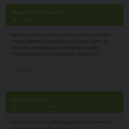
Bagel House Brahenkatu
Brahenkatu 2, Turku
Kahvilassamme tarjotaan talon omalla reseptillä
tehtyjä täytettyjä bageleita, päivittäin vaihtuvaa
lounasta, erikoiskahveja sekä paljon muuta!
Tunnelmallinen ja rento paikka. Tervetuloa!
Ravintola
Kung Food Panda
Ajomiehentie 1 , Helsinki
Koiran kanssa syömään Kauppakeskus Ristikossa
sijaitsevaan Kung Food Pandaan.