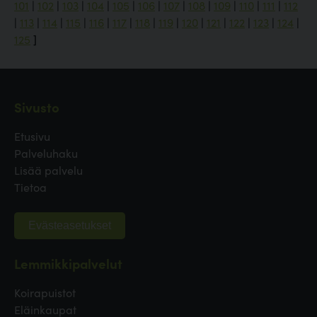
101
|
102
|
103
|
104
|
105
|
106
|
107
|
108
|
109
|
110
|
111
|
112
|
113
|
114
|
115
|
116
|
117
|
118
|
119
|
120
|
121
|
122
|
123
|
124
|
125
]
Sivusto
Etusivu
Palveluhaku
Lisää palvelu
Tietoa
Evästeasetukset
Lemmikkipalvelut
Koirapuistot
Eläinkaupat