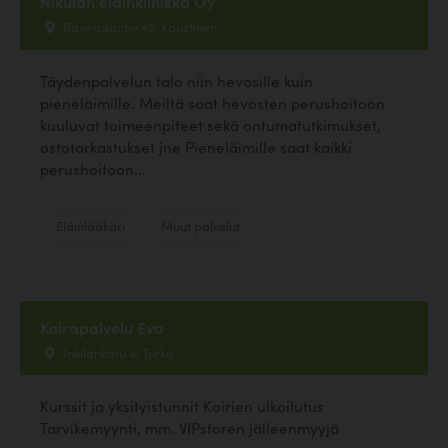
Nikulan eläinklinikka Oy
Raviradantie 42, Kaustinen
Täydenpalvelun talo niin hevosille kuin
pieneläimille. Meiltä saat hevosten perushoitoon
kuuluvat toimeenpiteet sekä ontumatutkimukset,
ostotarkastukset jne Pieneläimille saat kaikki
perushoitoon...
Eläinlääkäri
Muut palvelut
Koirapalvelu Eva
Inkilänkatu 4, Turku
Kurssit ja yksityistunnit Koirien ulkoilutus
Tarvikemyynti, mm. VIPstoren jälleenmyyjä