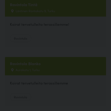
Ravintola Tintå
Läntinen Rantakatu 9, Turku
Koirat tervetulleita terassillemme!
Ravintola
Ravintola Blanko
Aurakatu 1, Turku
Koirat tervetulleita terassillemme
Ravintola