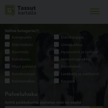
Valitse kategoria(t)
Koirapuisto
Eläinkauppa
Eläinlääkäri
Uimapaikka
Ravintola
Hyvinvointi ja hoitolat
Koirakoulu
Harrastuspaikka
Muut palvelut
Koirahotelli
Koirakuvaaja
Lenkkeily ja patikointi
Koirasovellus
Kauppa
Palveluhaku
Syötä paikkakunta, palvelun nimi tai osoite