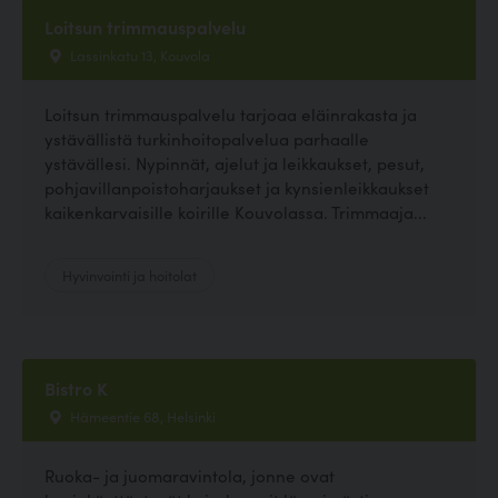
Loitsun trimmauspalvelu
Lassinkatu 13, Kouvola
Loitsun trimmauspalvelu tarjoaa eläinrakasta ja
ystävällistä turkinhoitopalvelua parhaalle
ystävällesi. Nypinnät, ajelut ja leikkaukset, pesut,
pohjavillanpoistoharjaukset ja kynsienleikkaukset
kaikenkarvaisille koirille Kouvolassa. Trimmaaja...
Hyvinvointi ja hoitolat
Bistro K
Hämeentie 68, Helsinki
Ruoka- ja juomaravintola, jonne ovat