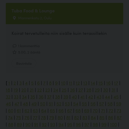
Tuba Food & Lounge
Mannenkatu 2, Oulu
Koirat tervetulleita niin sisälle kuin terassillekin
1 kommenttia
5.00, 2 ääntä
Ravintola
[
1
|
2
|
3
|
4
|
5
|
6
|
7
|
8
|
9
|
10
|
11
|
12
|
13
|
14
|
15
|
16
|
17
|
18
|
19
|
20
|
21
|
22
|
23
|
24
|
25
|
26
|
27
|
28
|
29
|
30
|
31
|
32
|
33
|
34
|
35
|
36
|
37
|
38
|
39
|
40
|
41
|
42
|
43
|
44
|
45
|
46
|
47
|
48
|
49
|
50
|
51
|
52
|
53
|
54
|
55
|
56
|
57
|
58
|
59
|
60
|
61
|
62
|
63
|
64
|
65
|
66
|
67
|
68
|
69
|
70
|
71
|
72
|
73
|
74
|
75
|
76
|
77
|
78
|
79
|
80
|
81
|
82
|
83
|
84
|
85
|
86
|
87
|
88
|
89
|
90
|
91
|
92
|
93
|
94
|
95
|
96
|
97
|
98
|
99
|
100
|