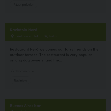
Muut palvelut
Ravintola Nerå
Läntinen Rantakatu 37, Turku
Restaurant Nerå welcomes our furry friends on their
outdoor terrace. The restaurant is very popular
among dog owners, and the...
1 kommenttia
Ravintola
Buenos Aires bar