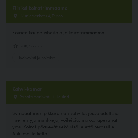
Fiiniksi koiratrimmaamo
Iivisniemenkatu 4, Espoo
Koirien kauneushoitola ja koiratrimmaamo.
5.00, 1 ääntä
Hyvinvointi ja hoitolat
Kahvi-kamari
Rahakamarinkatu 1, Helsinki
Sympaattinen pikkuruinen kahvila, jossa edullisia
itse tehtyjä munkkeja, voileipiä, makkaraperunat
yms. Koirat pääsevät sekä sisälle että terassille.
Auki ma-la kello...