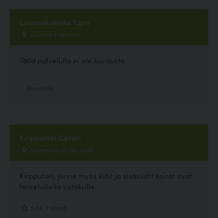
Lounaskahvila Tupa
Kuusitie 1, Vesanto
Tällä palvelulla ei ole kuvausta.
Ravintola
Kirpputori Cetori
Saimaankatu 54, Lahti
Kirpputori, jonne myös kiltit ja sisäsiistit koirat ovat
tervetulleita ostoksille.
5.00, 1 ääntä