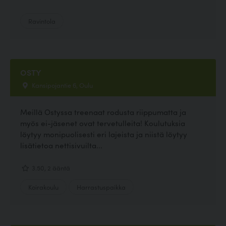
Ravintola
OSTY
Kansipojantie 6, Oulu
Meillä Ostyssa treenaat rodusta riippumatta ja
myös ei-jäsenet ovat tervetulleita! Koulutuksia
löytyy monipuolisesti eri lajeista ja niistä löytyy
lisätietoa nettisivuilta...
3.50, 2 ääntä
Koirakoulu
Harrastuspaikka