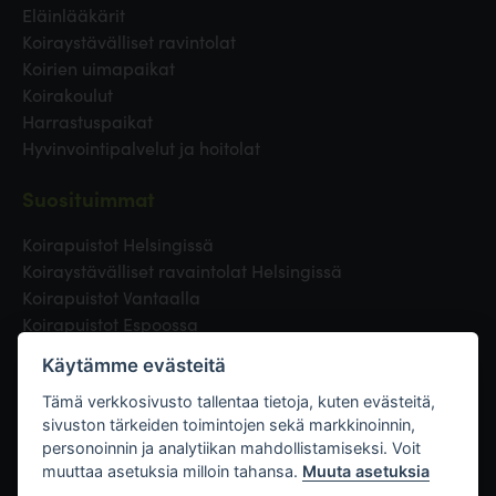
Eläinlääkärit
Koiraystävälliset ravintolat
Koirien uimapaikat
Koirakoulut
Harrastuspaikat
Hyvinvointipalvelut ja hoitolat
Suosituimmat
Koirapuistot Helsingissä
Koiraystävälliset ravaintolat Helsingissä
Koirapuistot Vantaalla
Koirapuistot Espoossa
Koirapuistot Turussa
Käytämme evästeitä
Eläinlääkäri Helsingissä
Koirapuistot Tampereella
Tämä verkkosivusto tallentaa tietoja, kuten evästeitä,
sivuston tärkeiden toimintojen sekä markkinoinnin,
personoinnin ja analytiikan mahdollistamiseksi. Voit
Linkit
muuttaa asetuksia milloin tahansa.
Muuta asetuksia