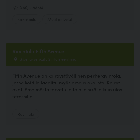
3.50, 2 ääntä
Koirakoulu
Muut palvelut
Ravintola Fifth Avenue
Sibeliuksenkatu 2, Hämeenlinna
Fifth Avenue on koiraystävällinen perheravintola,
jossa koirille laadittu myös oma ruokalista. Koirat
ovat lämpimästä tervetulleita niin sisälle kuin ulos
terassille....
Ravintola