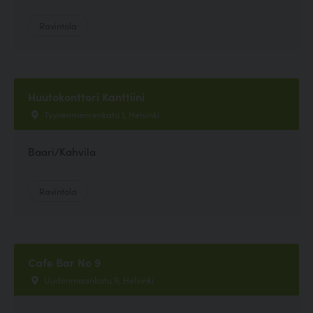
Ravintola
Huutokonttori Kanttiini
Tyynenmenrenkatu 1, Helsinki
Baari/Kahvila
Ravintola
Cafe Bar No 9
Uudenmaankatu 9, Helsinki