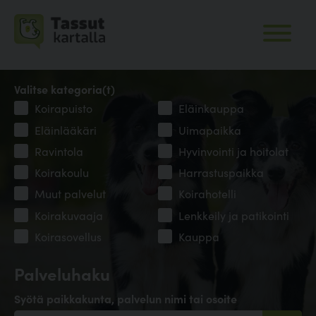
Valitse kategoria(t)
Koirapuisto
Eläinkauppa
Eläinlääkäri
Uimapaikka
Ravintola
Hyvinvointi ja hoitolat
Koirakoulu
Harrastuspaikka
Muut palvelut
Koirahotelli
Koirakuvaaja
Lenkkeily ja patikointi
Koirasovellus
Kauppa
Palveluhaku
Syötä paikkakunta, palvelun nimi tai osoite