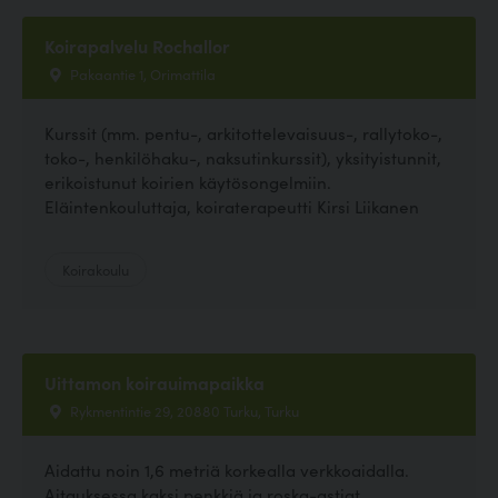
Koirapalvelu Rochallor
Pakaantie 1, Orimattila
Kurssit (mm. pentu-, arkitottelevaisuus-, rallytoko-,
toko-, henkilöhaku-, naksutinkurssit), yksityistunnit,
erikoistunut koirien käytösongelmiin.
Eläintenkouluttaja, koiraterapeutti Kirsi Liikanen
Koirakoulu
Uittamon koirauimapaikka
Rykmentintie 29, 20880 Turku, Turku
Aidattu noin 1,6 metriä korkealla verkkoaidalla.
Aitauksessa kaksi penkkiä ja roska-astiat.