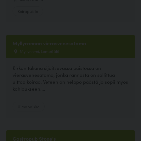
Koirapuisto
Myllyrannan vierasvenesatama
Myllyniemi, Lempäälä
Kirkon takana sijaitsevassa puistossa on
vierasvenesatama, jonka rannasta on sallittua
uittaa koiraa. Veteen on helppo päästä ja sopii myös
kahlaukseen....
Uimapaikka
Gastropub Stone's