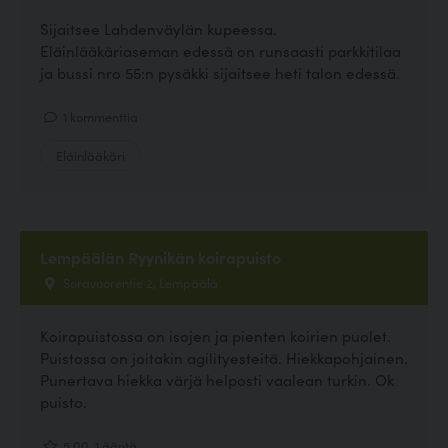
Sijaitsee Lahdenväylän kupeessa.
Eläinlääkäriaseman edessä on runsaasti parkkitilaa
ja bussi nro 55:n pysäkki sijaitsee heti talon edessä.
1 kommenttia
Eläinlääkäri
Lempäälän Ryynikän koirapuisto
Soravuorentie 2, Lempäälä
Koirapuistossa on isojen ja pienten koirien puolet.
Puistossa on joitakin agilityesteitä. Hiekkapohjainen.
Punertava hiekka värjä helposti vaalean turkin. Ok
puisto.
5.00, 1 ääntä