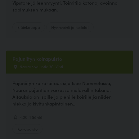
Vipstore jälleenmyynti. Toimitila kotona, avoinna
sopimuksen mukaan.
Eläinkauppa
Hyvinvointi ja hoitolat
Pajuniityn koirapuisto
Naaranpajuntie 30, Vihti
Pajuniityn koira-aitaus sijaitsee Nummelassa,
Naaranpajuntien varressa meluvallin takana.
Aitauksia on isoille ja pienille koirille ja niiden
hiekka ja kivituhkapintainen...
4.00, 1 ääntä
Koirapuisto