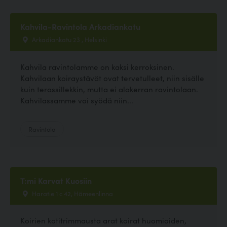
Kahvila-Ravintola Arkadiankatu
Arkadiankatu 23 , Helsinki
Kahvila ravintolamme on kaksi kerroksinen.
Kahvilaan koiraystävät ovat tervetulleet, niin sisälle
kuin terassillekkin, mutta ei alakerran ravintolaan.
Kahvilassamme voi syödä niin...
Ravintola
T:mi Karvat Kuosiin
Haratie 1 c 42, Hämeenlinna
Koirien kotitrimmausta arat koirat huomioiden,