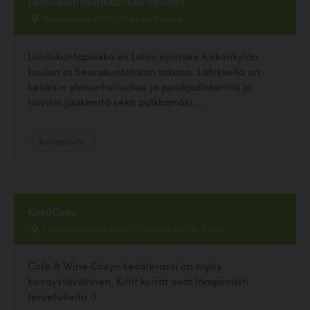
Lähiliikuntapaikka/Koirapuisto
Puustellintie 07560 Pukkila, Pukkila
Lähiliikuntapaikka eli Lähis sijaitsee Kirkonkylän
koulun ja Seurakuntatalon takana. Lähiksellä on
kesäisin yleisurheilualue ja pesäpallokenttä ja
talvisin jääkenttä sekä pulkkamäki....
Koirapuisto
KesäCosy
Läntinen Rantakatu 23 / Linnankatu 24, Turku
Cafe & Wine Cosyn kesäterassi on myös
koiraystävällinen. Kiltit koirat ovat lämpimästi
tervetulleita :)