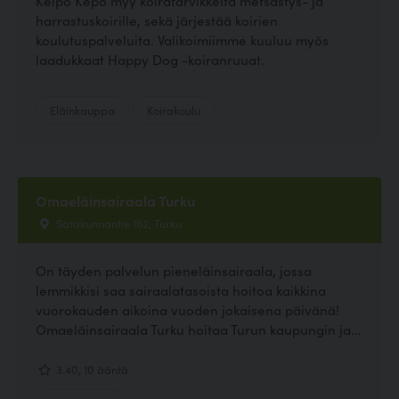
Kelpo Kepo myy koiratarvikkeita metsästys- ja
harrastuskoirille, sekä järjestää koirien
koulutuspalveluita. Valikoimiimme kuuluu myös
laadukkaat Happy Dog -koiranruuat.
Eläinkauppa
Koirakoulu
Omaeläinsairaala Turku
Satakunnantie 162, Turku
On täyden palvelun pieneläinsairaala, jossa
lemmikkisi saa sairaalatasoista hoitoa kaikkina
vuorokauden aikoina vuoden jokaisena päivänä!
Omaeläinsairaala Turku hoitaa Turun kaupungin ja...
3.40, 10 ääntä