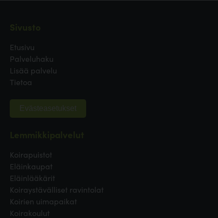
Sivusto
Etusivu
Palveluhaku
Lisää palvelu
Tietoa
Evästeasetukset
Lemmikkipalvelut
Koirapuistot
Eläinkaupat
Eläinlääkärit
Koiraystävälliset ravintolat
Koirien uimapaikat
Koirakoulut