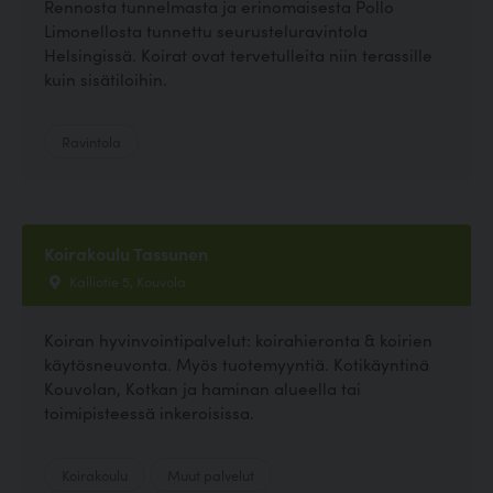
Rennosta tunnelmasta ja erinomaisesta Pollo
Limonellosta tunnettu seurusteluravintola
Helsingissä. Koirat ovat tervetulleita niin terassille
kuin sisätiloihin.
Ravintola
Koirakoulu Tassunen
Kalliotie 5, Kouvola
Koiran hyvinvointipalvelut: koirahieronta & koirien
käytösneuvonta. Myös tuotemyyntiä. Kotikäyntinä
Kouvolan, Kotkan ja haminan alueella tai
toimipisteessä inkeroisissa.
Koirakoulu
Muut palvelut