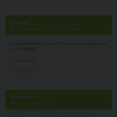
Brewdog
Tarkk'ampujankatu 20 (Viiskulma), Helsinki
Koiraystävällinen olutravintola, josta voi ostaa myös
koirien olutta.
1 kommenttia
Ravintola
Kelpo Kepo Oy
Haanvuorentie 25, Hamina