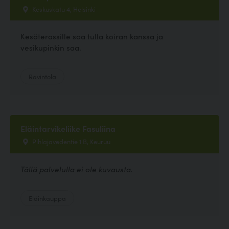
Keskuskatu 4, Helsinki
Kesäterassille saa tulla koiran kanssa ja
vesikupinkin saa.
Ravintola
Eläintarvikeliike Fasuliina
Pihlajavedentie 1 B, Keuruu
Tällä palvelulla ei ole kuvausta.
Eläinkauppa