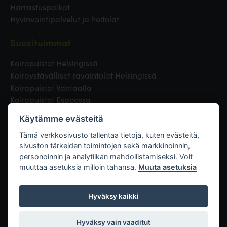
Harrastuspaikat
Hyvinvointipalvelut ja hoitolat
Suosituimmat
Koirapuistot Helsingissä
Koiraystävälliset ravaintolat Helsingissä
Koirapuistot Vantaalla
Koirapuistot Espoossa
Koirapuistot Turussa
Käytämme evästeitä
Eläinlääkäri Helsingissä
Koirapuistot Tampereella
Tämä verkkosivusto tallentaa tietoja, kuten evästeitä,
sivuston tärkeiden toimintojen sekä markkinoinnin,
personoinnin ja analytiikan mahdollistamiseksi. Voit
Linkit
muuttaa asetuksia milloin tahansa.
Muuta asetuksia
Hyväksy kaikki
Hyväksy vain vaaditut