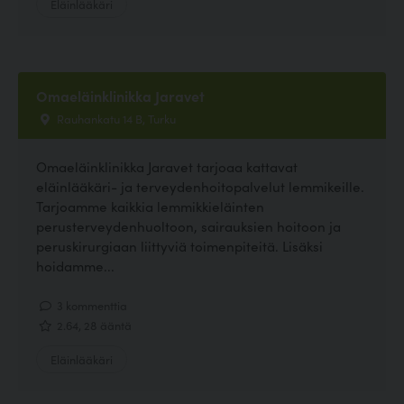
Eläinlääkäri
Omaeläinklinikka Jaravet
Rauhankatu 14 B, Turku
Omaeläinklinikka Jaravet tarjoaa kattavat
eläinlääkäri- ja terveydenhoitopalvelut lemmikeille.
Tarjoamme kaikkia lemmikkieläinten
perusterveydenhuoltoon, sairauksien hoitoon ja
peruskirurgiaan liittyviä toimenpiteitä. Lisäksi
hoidamme...
3 kommenttia
2.64, 28 ääntä
Eläinlääkäri