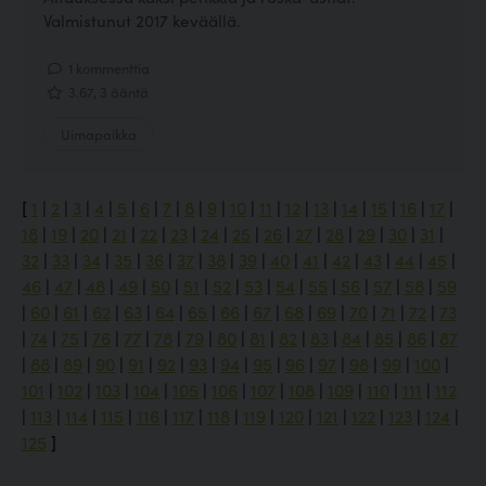
Valmistunut 2017 keväällä.
1 kommenttia
3.67, 3 ääntä
Uimapaikka
[
1
|
2
|
3
|
4
|
5
|
6
|
7
|
8
|
9
|
10
|
11
|
12
|
13
|
14
|
15
|
16
|
17
|
18
|
19
|
20
|
21
|
22
|
23
|
24
|
25
|
26
|
27
|
28
|
29
|
30
|
31
|
32
|
33
|
34
|
35
|
36
|
37
|
38
|
39
|
40
|
41
|
42
|
43
|
44
|
45
|
46
|
47
|
48
|
49
|
50
|
51
|
52
|
53
|
54
|
55
|
56
|
57
|
58
|
59
|
60
|
61
|
62
|
63
|
64
|
65
|
66
|
67
|
68
|
69
|
70
|
71
|
72
|
73
|
74
|
75
|
76
|
77
|
78
|
79
|
80
|
81
|
82
|
83
|
84
|
85
|
86
|
87
|
88
|
89
|
90
|
91
|
92
|
93
|
94
|
95
|
96
|
97
|
98
|
99
|
100
|
101
|
102
|
103
|
104
|
105
|
106
|
107
|
108
|
109
|
110
|
111
|
112
|
113
|
114
|
115
|
116
|
117
|
118
|
119
|
120
|
121
|
122
|
123
|
124
|
125
]