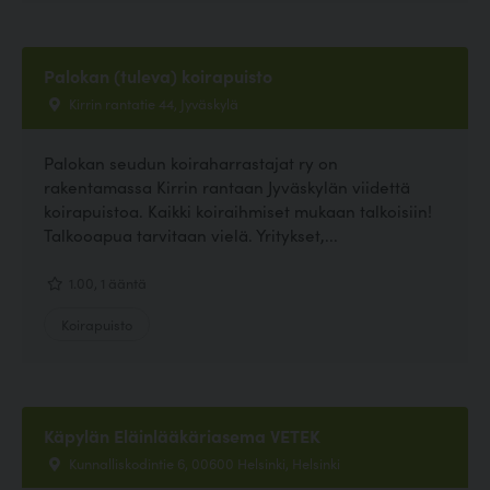
Palokan (tuleva) koirapuisto
Kirrin rantatie 44, Jyväskylä
Palokan seudun koiraharrastajat ry on
rakentamassa Kirrin rantaan Jyväskylän viidettä
koirapuistoa. Kaikki koiraihmiset mukaan talkoisiin!
Talkooapua tarvitaan vielä. Yritykset,...
1.00, 1 ääntä
Koirapuisto
Käpylän Eläinlääkäriasema VETEK
Kunnalliskodintie 6, 00600 Helsinki, Helsinki