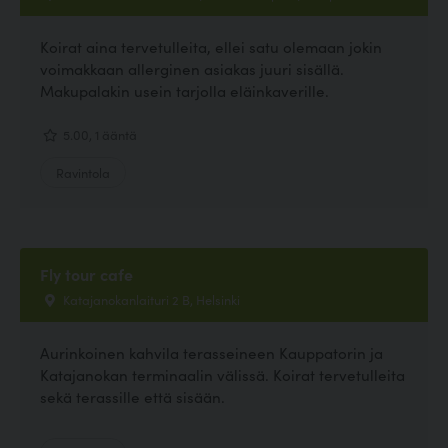
Koirat aina tervetulleita, ellei satu olemaan jokin
voimakkaan allerginen asiakas juuri sisällä.
Makupalakin usein tarjolla eläinkaverille.
5.00, 1 ääntä
Ravintola
Fly tour cafe
Katajanokanlaituri 2 B, Helsinki
Aurinkoinen kahvila terasseineen Kauppatorin ja
Katajanokan terminaalin välissä. Koirat tervetulleita
sekä terassille että sisään.