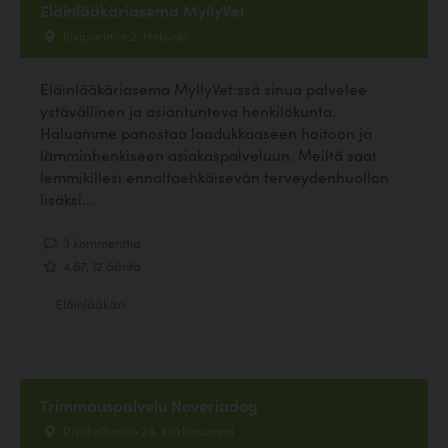
Eläinlääkäriasema MyllyVet
Kiviparintie 2, Helsinki
Eläinlääkäriasema MyllyVet:ssä sinua palvelee
ystävällinen ja asiantunteva henkilökunta.
Haluamme panostaa laadukkaaseen hoitoon ja
lämminhenkiseen asiakaspalveluun. Meiltä saat
lemmikillesi ennaltaehkäisevän terveydenhuollon
lisäksi...
3 kommenttia
4.67, 12 ääntä
Eläinlääkäri
Trimmauspalvelu Noveriadog
Ristikalliontie 24, Kirkkonummi