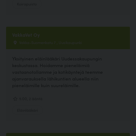
Koirapuisto
VakkaVet Oy
Vakka-Suomenkatu 7 , Uusikaupunki
Yksityinen eläinlääkäri Uudessakaupungin
keskustassa. Hoidamme pieneläimiä
vastaanotollamme ja kotikäyntejä teemme
ajanvarauksella lähikuntien alueella niin
pieneläimille kuin suureläimille.
5.00, 2 ääntä
Eläinlääkäri