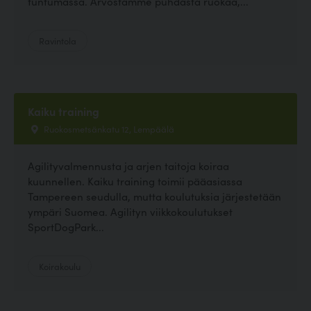
tuntumassa. Arvostamme puhdasta ruokaa,...
Ravintola
Kaiku training
Ruokosmetsänkatu 12, Lempäälä
Agilityvalmennusta ja arjen taitoja koiraa
kuunnellen. Kaiku training toimii pääasiassa
Tampereen seudulla, mutta koulutuksia järjestetään
ympäri Suomea. Agilityn viikkokoulutukset
SportDogPark...
Koirakoulu