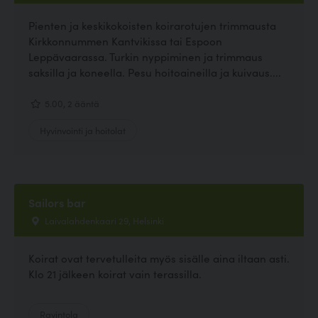
Pienten ja keskikokoisten koirarotujen trimmausta
Kirkkonnummen Kantvikissa tai Espoon
Leppävaarassa. Turkin nyppiminen ja trimmaus
saksilla ja koneella. Pesu hoitoaineilla ja kuivaus....
5.00, 2 ääntä
Hyvinvointi ja hoitolat
Sailors bar
Laivalahdenkaari 29, Helsinki
Koirat ovat tervetulleita myös sisälle aina iltaan asti.
Klo 21 jälkeen koirat vain terassilla.
Ravintola