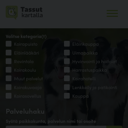
Valitse kategoria(t)
Koirapuisto
Eläinkauppa
Eläinlääkäri
Uimapaikka
Ravintola
Hyvinvointi ja hoitolat
Koirakoulu
Harrastuspaikka
Muut palvelut
Koirahotelli
Koirakuvaaja
Lenkkeily ja patikointi
Koirasovellus
Kauppa
Palveluhaku
Syötä paikkakunta, palvelun nimi tai osoite