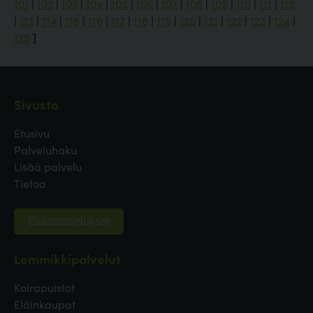
101
|
102
|
103
|
104
|
105
|
106
|
107
|
108
|
109
|
110
|
111
|
112
|
113
|
114
|
115
|
116
|
117
|
118
|
119
|
120
|
121
|
122
|
123
|
124
|
125
]
Sivusto
Etusivu
Palveluhaku
Lisää palvelu
Tietoa
Evästeasetukset
Lemmikkipalvelut
Koirapuistot
Eläinkaupat