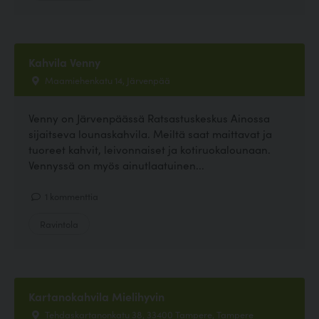
Kahvila Venny
Maamiehenkatu 14, Järvenpää
Venny on Järvenpäässä Ratsastuskeskus Ainossa
sijaitseva lounaskahvila. Meiltä saat maittavat ja
tuoreet kahvit, leivonnaiset ja kotiruokalounaan.
Vennyssä on myös ainutlaatuinen...
1 kommenttia
Ravintola
Kartanokahvila Mielihyvin
Tehdaskartanonkatu 38, 33400 Tampere, Tampere