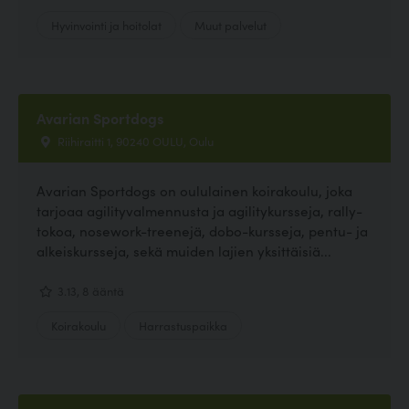
Hyvinvointi ja hoitolat
Muut palvelut
Avarian Sportdogs
Riihiraitti 1, 90240 OULU, Oulu
Avarian Sportdogs on oululainen koirakoulu, joka
tarjoaa agilityvalmennusta ja agilitykursseja, rally-
tokoa, nosework-treenejä, dobo-kursseja, pentu- ja
alkeiskursseja, sekä muiden lajien yksittäisiä...
3.13, 8 ääntä
Koirakoulu
Harrastuspaikka