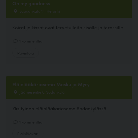
Oh my goodness
Vaasankatu 14, Helsinki
Koirat ja kissat ovat tervetulleita sisälle ja terassille.
1 kommenttia
Ravintola
Eläinlääkäriasema Mosku ja Myry
Jäämerentie 6, Sodankylä
Yksityinen eläinlääkäriasema Sodankylässä
1 kommenttia
Eläinlääkäri