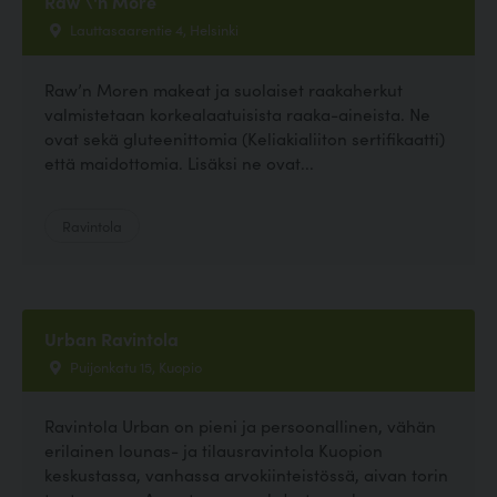
Raw \'n More
Lauttasaarentie 4, Helsinki
Raw’n Moren makeat ja suolaiset raakaherkut
valmistetaan korkealaatuisista raaka-aineista. Ne
ovat sekä gluteenittomia (Keliakialiiton sertifikaatti)
että maidottomia. Lisäksi ne ovat...
Ravintola
Urban Ravintola
Puijonkatu 15, Kuopio
Ravintola Urban on pieni ja persoonallinen, vähän
erilainen lounas- ja tilausravintola Kuopion
keskustassa, vanhassa arvokiinteistössä, aivan torin