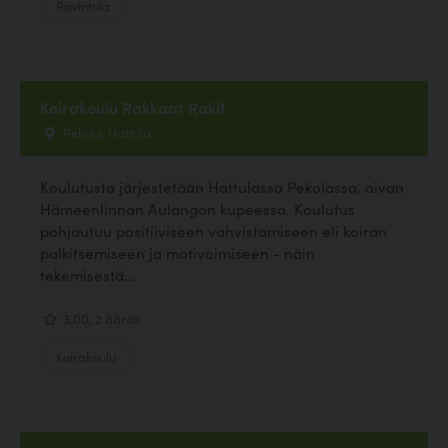
Ravintola
Koirakoulu Rakkaat Rakit
Pekola, Hattula
Koulutusta järjestetään Hattulassa Pekolassa, aivan
Hämeenlinnan Aulangon kupeessa. Koulutus
pohjautuu positiiviseen vahvistamiseen eli koiran
palkitsemiseen ja motivoimiseen - näin
tekemisestä...
3.00, 2 ääntä
Koirakoulu