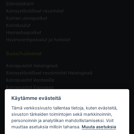
Eläinlääkärit
Koiraystävälliset ravintolat
Koirien uimapaikat
Koirakoulut
Harrastuspaikat
Hyvinvointipalvelut ja hoitolat
Suosituimmat
Koirapuistot Helsingissä
Koiraystävälliset ravaintolat Helsingissä
Koirapuistot Vantaalla
Koirapuistot Espoossa
Koirapuistot Turussa
Käytämme evästeitä
Eläinlääkäri Helsingissä
Koirapuistot Tampereella
Tämä verkkosivusto tallentaa tietoja, kuten evästeitä,
sivuston tärkeiden toimintojen sekä markkinoinnin,
personoinnin ja analytiikan mahdollistamiseksi. Voit
Linkit
muuttaa asetuksia milloin tahansa.
Muuta asetuksia