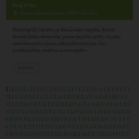
Stop N'Go
Valtatie 4, Seestaan levike, 15460 Lahti, Lahti
Motarigrilli Lahden ja Vierumäen rajalla. Koirat
tervetulleita terassille, jossa tarjolla vettä. Hyvää
metsämaastoa jossa ulkoiluttaa koiraa. Iso
parkkipaikka, mahtuu suurempikin...
Ravintola
[
1
|
2
|
3
|
4
|
5
|
6
|
7
|
8
|
9
|
10
|
11
|
12
|
13
|
14
|
15
|
16
|
17
|
18
|
19
|
20
|
21
|
22
|
23
|
24
|
25
|
26
|
27
|
28
|
29
|
30
|
31
|
32
|
33
|
34
|
35
|
36
|
37
|
38
|
39
|
40
|
41
|
42
|
43
|
44
|
45
|
46
|
47
|
48
|
49
|
50
|
51
|
52
|
53
|
54
|
55
|
56
|
57
|
58
|
59
|
60
|
61
|
62
|
63
|
64
|
65
|
66
|
67
|
68
|
69
|
70
|
71
|
72
|
73
|
74
|
75
|
76
|
77
|
78
|
79
|
80
|
81
|
82
|
83
|
84
|
85
|
86
|
87
|
88
|
89
|
90
|
91
|
92
|
93
|
94
|
95
|
96
|
97
|
98
|
99
|
100
|