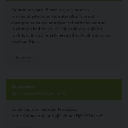
Keveän moderni Bistro tarjoaa rennon
ruokaelämyksen puistonäkymillä. Tuoreet,
sesonginmukaiset annokset tehdään kokonaan
ravintolan keittiössä. Koirat ovat tervetulleita
ravintolaan sisälle sekä terassille. Avoinna:touko-
kesäkuu Ma:...
Ravintola
Koirapuisto
Hemming ElfvingIn tie, Hanko
Katso sijaintini Google Mapsissa!
https://maps.app.goo.gl/1vtc4ecNyYYPQQsw9