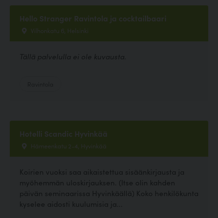
Hello Stranger Ravintola ja cocktailbaari
Vilhonkatu 6, Helsinki
Tällä palvelulla ei ole kuvausta.
Ravintola
Hotelli Scandic Hyvinkää
Hämeenkatu 2-4, Hyvinkää
Koirien vuoksi saa aikaistettua sisäänkirjausta ja
myöhemmän uloskirjauksen. (Itse olin kahden
päivän seminaarissa Hyvinkäällä) Koko henkilökunta
kyselee aidosti kuulumisia ja...