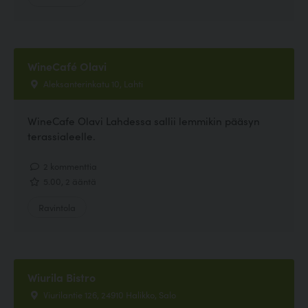
WineCafé Olavi
Aleksanterinkatu 10, Lahti
WineCafe Olavi Lahdessa sallii lemmikin pääsyn
terassialeelle.
2 kommenttia
5.00, 2 ääntä
Ravintola
Wiurila Bistro
Viurilantie 126, 24910 Halikko, Salo