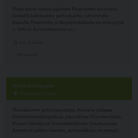
Pisan koira-aitaus sijaitsee Pisanmäen puistossa
keskellä Latokasken peltoaluetta. Lähimmille
kaduille Pisantielle ja Nöykkiönkadulle on etäisyyttä
n. 500 m. Koira-aitauksia on...
4.17, 12 ääntä
Koirapuisto
Olarin koirapuisto
Ylismäentie 2, Espoo
Ylismäentien pohjoispuolella. Alueelle pääsee
Olarinhaanpäänpolkua, joka lähtee Ylismäentieltä.
Alueen lähellä on lemmikkieläinten hautausmaa.
Autolla ei pääse viereen, autopaikkoja on reilusti...