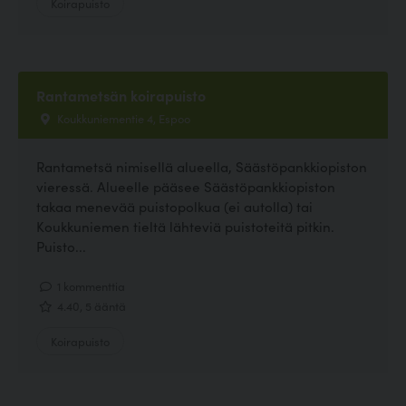
Koirapuisto
Rantametsän koirapuisto
Koukkuniementie 4, Espoo
Rantametsä nimisellä alueella, Säästöpankkiopiston
vieressä. Alueelle pääsee Säästöpankkiopiston
takaa menevää puistopolkua (ei autolla) tai
Koukkuniemen tieltä lähteviä puistoteitä pitkin.
Puisto...
1 kommenttia
4.40, 5 ääntä
Koirapuisto