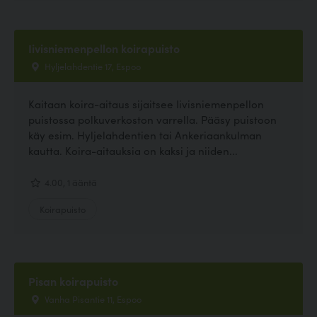
Iivisniemenpellon koirapuisto
Hyljelahdentie 17, Espoo
Kaitaan koira-aitaus sijaitsee Iivisniemenpellon
puistossa polkuverkoston varrella. Pääsy puistoon
käy esim. Hyljelahdentien tai Ankeriaankulman
kautta. Koira-aitauksia on kaksi ja niiden...
4.00, 1 ääntä
Koirapuisto
Pisan koirapuisto
Vanha Pisantie 11, Espoo