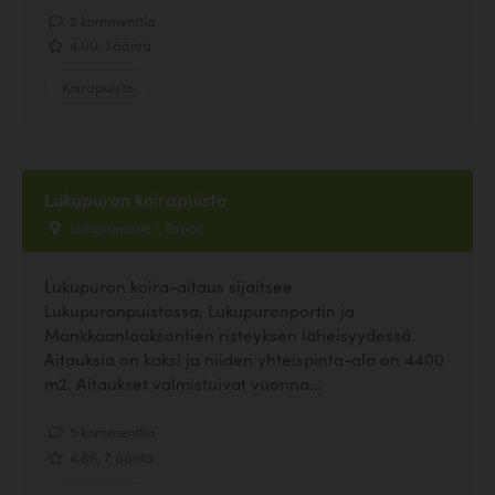
2 kommenttia
4.00, 1 ääntä
Koirapuisto
Lukupuron koirapuisto
Lukupurontie 1, Espoo
Lukupuron koira-aitaus sijaitsee
Lukupuronpuistossa, Lukupuronportin ja
Mankkaanlaaksontien risteyksen läheisyydessä.
Aitauksia on kaksi ja niiden yhteispinta-ala on 4400
m2. Aitaukset valmistuivat vuonna...
5 kommenttia
4.86, 7 ääntä