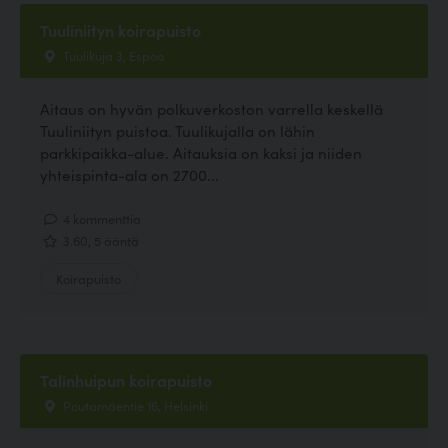
Tuuliniityn koirapuisto
Tuulikuja 3, Espoo
Aitaus on hyvän polkuverkoston varrella keskellä
Tuuliniityn puistoa. Tuulikujalla on lähin
parkkipaikka-alue. Aitauksia on kaksi ja niiden
yhteispinta-ala on 2700...
4 kommenttia
3.60, 5 ääntä
Koirapuisto
Talinhuipun koirapuisto
Poutamäentie 16, Helsinki