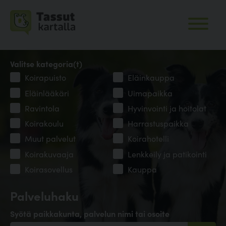
Valitse kategoria(t)
Koirapuisto
Eläinkauppa
Eläinlääkäri
Uimapaikka
Ravintola
Hyvinvointi ja hoitolat
Koirakoulu
Harrastuspaikka
Muut palvelut
Koirahotelli
Koirakuvaaja
Lenkkeily ja patikointi
Koirasovellus
Kauppa
Palveluhaku
Syötä paikkakunta, palvelun nimi tai osoite