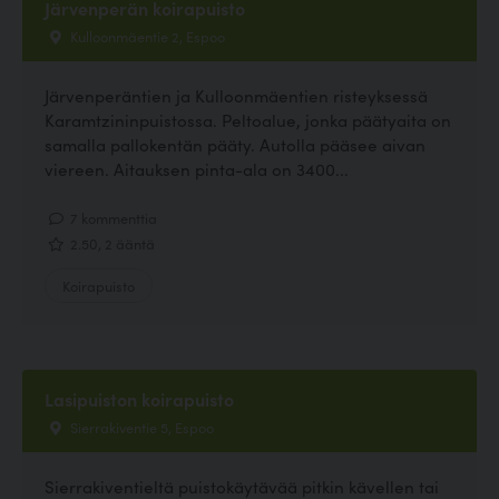
Järvenperän koirapuisto
Kulloonmäentie 2, Espoo
Järvenperäntien ja Kulloonmäentien risteyksessä
Karamtzininpuistossa. Peltoalue, jonka päätyaita on
samalla pallokentän pääty. Autolla pääsee aivan
viereen. Aitauksen pinta-ala on 3400...
7 kommenttia
2.50, 2 ääntä
Koirapuisto
Lasipuiston koirapuisto
Sierrakiventie 5, Espoo
Sierrakiventieltä puistokäytävää pitkin kävellen tai