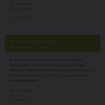
1 kommenttia
4.00, 1 ääntä
Koirapuisto
Aatoksenkadun koirapuisto
Aatoksenkatu 17, Jyväskylä
Jyväskylän ensimmäinen koirapuistosijaitsee
Taulumäellä, Aatoksenkadun energialaitoksen
taakana. Paikka on rauhallinen, sopivasti sivussa ja
riittävän tilava koirien ulkoiluun ja sosiaaliseen
kanssakäymiseen....
4.33, 3 ääntä
Koirapuisto