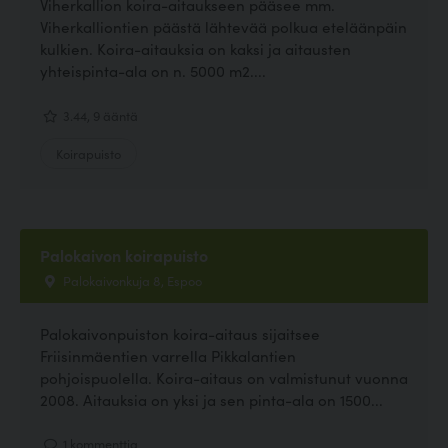
Viherkallion koira-aitaukseen pääsee mm.
Viherkalliontien päästä lähtevää polkua eteläänpäin
kulkien. Koira-aitauksia on kaksi ja aitausten
yhteispinta-ala on n. 5000 m2....
3.44, 9 ääntä
Koirapuisto
Palokaivon koirapuisto
Palokaivonkuja 8, Espoo
Palokaivonpuiston koira-aitaus sijaitsee
Friisinmäentien varrella Pikkalantien
pohjoispuolella. Koira-aitaus on valmistunut vuonna
2008. Aitauksia on yksi ja sen pinta-ala on 1500...
1 kommenttia