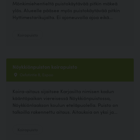
Mönkimiehentieltä puistokäytävää pitkin mäkeä
ylös. Alueelle pääsee myös puistokäytävää pitkin
Hyttimestarikujalta. Ei ajoneuvolla ajoa eikä...
Koirapuisto
Nöykkiönpuiston koirapuisto
Oxfotintie 8, Espoo
Koira-aitaus sijaitsee Karjasilta nimisen kadun
kääntöpaikan viereisessä Nöykkiönpuistossa,
Nöykkiönlaakson koulun eteläpuolella. Puisto on
talkoilla rakennettu aitaus. Aitauksia on yksi ja...
Koirapuisto