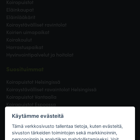
Koirapuistot
Eläinkaupat
Eläinlääkärit
Koiraystävälliset ravintolat
Koirien uimapaikat
Koirakoulut
Harrastuspaikat
Hyvinvointipalvelut ja hoitolat
Suosituimmat
Koirapuistot Helsingissä
Koiraystävälliset ravaintolat Helsingissä
Koirapuistot Vantaalla
Koirapuistot Espoossa
Koirapuistot Turussa
Käytämme evästeitä
Eläinlääkäri Helsingissä
Koirapuistot Tampereella
Tämä verkkosivusto tallentaa tietoja, kuten evästeitä,
sivuston tärkeiden toimintojen sekä markkinoinnin,
personoinnin ja analytiikan mahdollistamiseksi. Voit