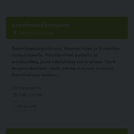
Saarnilaakson koirapuisto
Saarnilaakso, Espoo
Saarnilaaksonpuistossa, Hösmärintien ja Sunantien
risteysalueella. Hösmärintien puolella on
parkkipaikka, josta näköyhteys koira-aitaus. Hyvä
kevyenliikenteen väylä menee suoraan puistoon
Saarniraivion koulun...
1 kommenttia
2.50, 2 ääntä
Koirapuisto