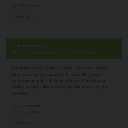
3.10, 10 ääntä
Koirapuisto
Kilon koirapuisto
Nuijalantie 16, Kilon koulu Aspelinintiellä, Espoo
Tunnetaan myös Kellaripuiston koira-aitauksena.
Kilon koira-aitaus sijaitsee Kilossa, Nuijalassa
Kellaripolun päässä. Sinne pääsee Kilon koulun
eteläpuolelta kulkevaa kevyenliikenteen väylää
kävellen....
2 kommenttia
3.25, 4 ääntä
Koirapuisto