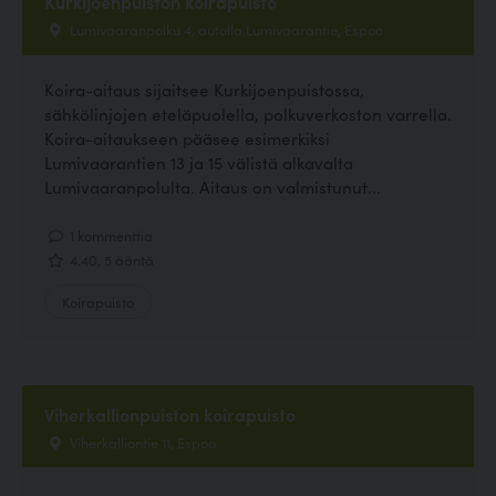
Kurkijoenpuiston koirapuisto
Lumivaaranpolku 4, autolla Lumivaarantie, Espoo
Koira-aitaus sijaitsee Kurkijoenpuistossa,
sähkölinjojen eteläpuolella, polkuverkoston varrella.
Koira-aitaukseen pääsee esimerkiksi
Lumivaarantien 13 ja 15 välistä alkavalta
Lumivaaranpolulta. Aitaus on valmistunut...
1 kommenttia
4.40, 5 ääntä
Koirapuisto
Viherkallionpuiston koirapuisto
Viherkalliontie 11, Espoo