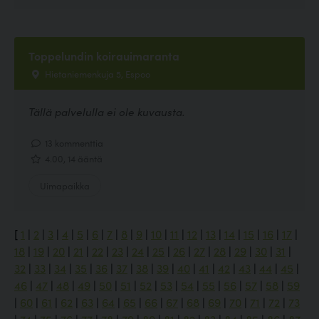
Toppelundin koirauimaranta
Hietaniemenkuja 5, Espoo
Tällä palvelulla ei ole kuvausta.
13 kommenttia
4.00, 14 ääntä
Uimapaikka
[
1
|
2
|
3
|
4
|
5
|
6
|
7
|
8
|
9
|
10
|
11
|
12
|
13
|
14
|
15
|
16
|
17
|
18
|
19
|
20
|
21
|
22
|
23
|
24
|
25
|
26
|
27
|
28
|
29
|
30
|
31
|
32
|
33
|
34
|
35
|
36
|
37
|
38
|
39
|
40
|
41
|
42
|
43
|
44
|
45
|
46
|
47
|
48
|
49
|
50
|
51
|
52
|
53
|
54
|
55
|
56
|
57
|
58
|
59
|
60
|
61
|
62
|
63
|
64
|
65
|
66
|
67
|
68
|
69
|
70
|
71
|
72
|
73