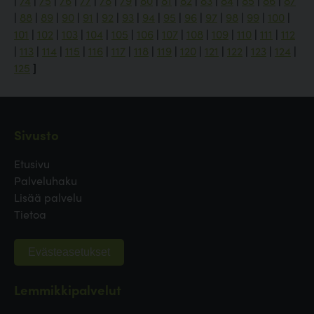
|
74
|
75
|
76
|
77
|
78
|
79
|
80
|
81
|
82
|
83
|
84
|
85
|
86
|
87
|
88
|
89
|
90
|
91
|
92
|
93
|
94
|
95
|
96
|
97
|
98
|
99
|
100
|
101
|
102
|
103
|
104
|
105
|
106
|
107
|
108
|
109
|
110
|
111
|
112
|
113
|
114
|
115
|
116
|
117
|
118
|
119
|
120
|
121
|
122
|
123
|
124
|
125
]
Sivusto
Etusivu
Palveluhaku
Lisää palvelu
Tietoa
Evästeasetukset
Lemmikkipalvelut