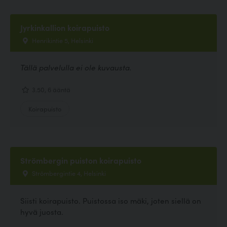
Jyrkinkallion koirapuisto
Henrikintie 5, Helsinki
Tällä palvelulla ei ole kuvausta.
3.50, 6 ääntä
Koirapuisto
Strömbergin puiston koirapuisto
Strömbergintie 4, Helsinki
Siisti koirapuisto. Puistossa iso mäki, joten siellä on
hyvä juosta.