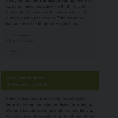
Yksityinen eläinlääkäriasema. Nettiajanvaraus
tai puhelimitse joka päivä klo 8 - 21. Palvelut
Eläinlääkärin vastaanotto Helsingissä toimii
ajanvarausten perusteella. Toimintaamme
kuuluu lemmikkieläinten terveyden- ja...
2 kommenttia
3.58, 121 ääntä
Eläinlääkäri
Café Cardemumma
Kaarlenkatu 15, Helsinki
Kahvila, joka toivottaa tervetulleeksi myös
koira-asiakkaat. Kahvilan nettisivuilta kopioitu:
Olemme koulutukseltamme alan ammattilaisia.
Valmistamme lähes kaikki tarjottavat herkut itse