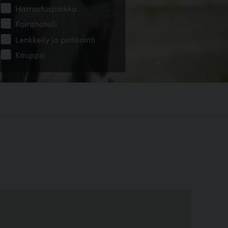
Harrastuspaikka
Koirahotelli
Lenkkeily ja patikointi
Kauppa