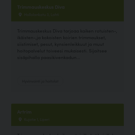
Trimmauskeskus Diva
Hollolankatu 3, Lahti
Trimmauskeskus Diva tarjoaa kaiken rotuisten-,
ikäisten-,ja kokoisten koirien trimmaukset,
siistimiset, pesut, kynsienleikkuut ja muut
hoitopalvelut toiveesi mukaisesti. Sijaitsee
sisäpihalla paasikivenkadun...
Hyvinvointi ja hoitolat
Artrim
Kujatie 1, Liperi