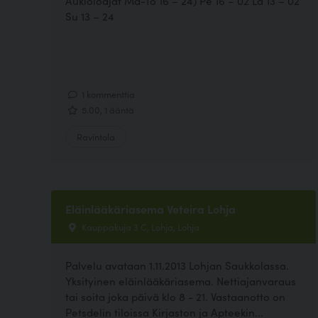
Aukioloajat Ma-To 16 – 24) Pe 16 – 02 La 13 – 02
Su 13 – 24
1 kommenttia
5.00, 1 ääntä
Ravintola
Eläinlääkäriasema Veteira Lohja
Kauppakuja 3 C, Lohja, Lohja
Palvelu avataan 1.11.2013 Lohjan Saukkolassa.
Yksityinen eläinlääkäriasema. Nettiajanvaraus
tai soita joka päivä klo 8 - 21. Vastaanotto on
Petsdelin tiloissa Kirjaston ja Apteekin...