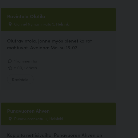
Ravintola Olotila
Gunnel Nymaninkatu 5, Helsinki
Olutravintola, jonne myös pienet koirat
mahtuvat. Avoinna: Ma-su 15-02
1 kommenttia
5.00, 1 ääntä
Ravintola
Punavuoren Ahven
Punavuorenkatu 12, Helsinki
Kopioitu nettisivuilta: Punavuoren Ahven on