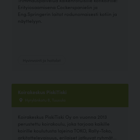
Trimmauspalvelua kaikenrotuisille kotikoirille!
Erityiosaamisena Cockerspanielin ja
Eng.Springerin laitot rodunomaisesti kotiin ja
näyttelyyn.
Hyvinvointi ja hoitolat
Koirakeskus PiskiTiski
Hyrylänkatu 8, Tuusula
Koirakeskus PiskiTiski Oy on vuonna 2013
perustettu koirakoulu, joka tarjoaa kaikille
koirille koulutusta lajeina TOKO, Rally-Toko,
arkitottelevaisuus, erilaiset jatkuvat ryhmät...