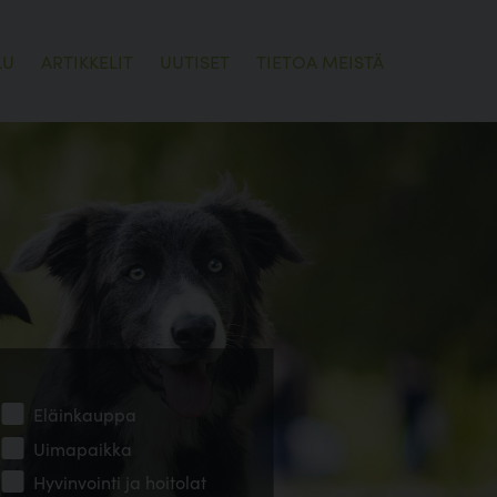
LU
ARTIKKELIT
UUTISET
TIETOA MEISTÄ
Eläinkauppa
Uimapaikka
Hyvinvointi ja hoitolat