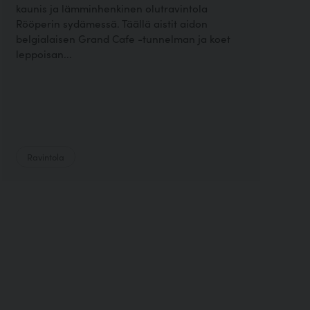
kaunis ja lämminhenkinen olutravintola
Rööperin sydämessä. Täällä aistit aidon
belgialaisen Grand Cafe -tunnelman ja koet
leppoisan...
Ravintola