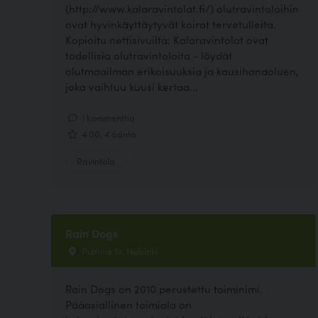
(http://www.kalaravintolat.fi/) olutravintoloihin
ovat hyvinkäyttäytyvät koirat tervetulleita.
Kopioitu nettisivuilta: Kalaravintolat ovat
todellisia olutravintoloita - löydät
olutmaailman erikoisuuksia ja kausihanaoluen,
joka vaihtuu kuusi kertaa...
1 kommenttia
4.00, 4 ääntä
Ravintola
Rain Dogs
Pulttitie 14, Helsinki
Rain Dogs on 2010 perustettu toiminimi.
Pääasiallinen toimiala on