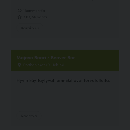
1 kommenttia
3.63, 56 ääntä
Koirakoulu
Majava Baari / Beaver Bar
Porthaninkatu 9, Helsinki
Hyvin käyttäytyvät lemmikit ovat tervetulleita.
Ravintola