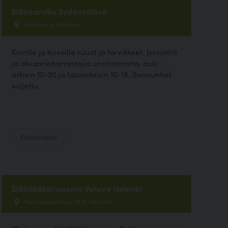
Eläintarvike Sydänystävä
Kenkätie 4, Pirkkala
Koirille ja kissoille ruuat ja tarvikkeet. Jyrsijöitä
ja akvaarioharrastajia unohtamatta. auki
arkisin 10-20 ja Lauantaisin 10-18. Sunnuntait
suljettu
Eläinkauppa
Eläinlääkäriasema Veteira Helsinki
Merimiehenkatu 36 D, Helsinki