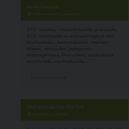
Hevilo hieronta
Yrittäjänkatu 5 B, Järvenpää
O.T.E.-käsittely / hieronta koirille ja hevosille.
O.T.E.-käsittelystä on erityisesti hyötyä mm.
toipilasaikana, kuntoutuksessa, treenien
jälkeen, vanhuuden jäykkyyteen,
lihasongelmissa, lihavuuteen, arpikudoksia
elvyttämään, näyttelykoirille,...
Hyvinvointi ja hoitolat
Olutravintola One Pint Pub
Santakatu 2, Helsinki