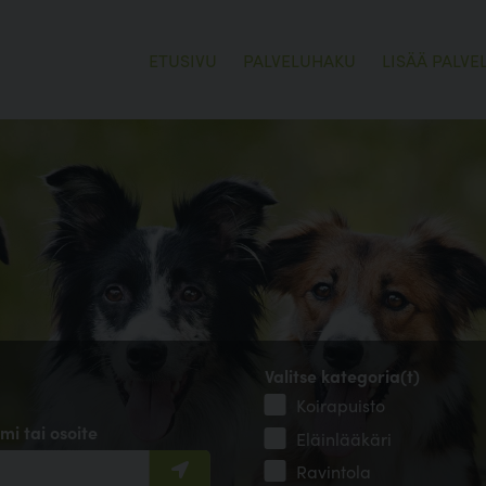
ETUSIVU
PALVELUHAKU
LISÄÄ PALVE
Valitse kategoria(t)
Koirapuisto
mi tai osoite
Eläinlääkäri
Ravintola