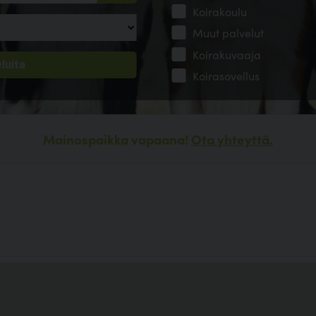
Koirakoulu
Muut palvelut
Koirakuvaaja
Koirasovellus
Mainospaikka vapaana!
Ota yhteyttä.