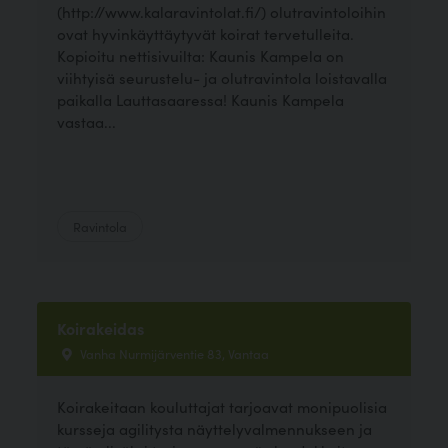
(http://www.kalaravintolat.fi/) olutravintoloihin
ovat hyvinkäyttäytyvät koirat tervetulleita.
Kopioitu nettisivuilta: Kaunis Kampela on
viihtyisä seurustelu- ja olutravintola loistavalla
paikalla Lauttasaaressa! Kaunis Kampela
vastaa...
Ravintola
Koirakeidas
Vanha Nurmijärventie 83, Vantaa
Koirakeitaan kouluttajat tarjoavat monipuolisia
kursseja agilitysta näyttelyvalmennukseen ja