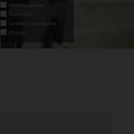
Harrastuspaikka
Koirahotelli
Lenkkeily ja patikointi
Kauppa