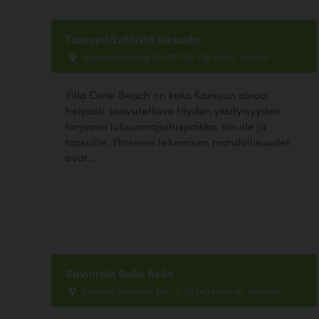
Tassuystävällistä luksusta
Hiidentauksentie 59, 88730 Ylä-Vieksi, Kuhmo
Villa Cone Beach on koko Kainuun ainoa
helposti saavutettava täyden yksityisyyden
tarjoava luksusmajoituspaikka, sinulle ja
tassuille. Yhteisen tekemisen mahdollisuudet
ovat...
Ravintola Bella Bella
Kaljaasi Fortunan Katu 1, 00540 Helsinki, Helsinki