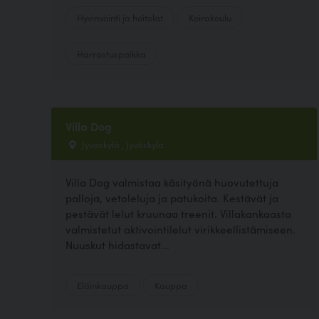
Hyvinvointi ja hoitolat
Koirakoulu
Harrastuspaikka
Villa Dog
Jyväskylä , Jyväskylä
Villa Dog valmistaa käsityönä huovutettuja
palloja, vetoleluja ja patukoita. Kestävät ja
pestävät lelut kruunaa treenit. Villakankaasta
valmistetut aktivointilelut virikkeellistämiseen.
Nuuskut hidastavat...
Eläinkauppa
Kauppa