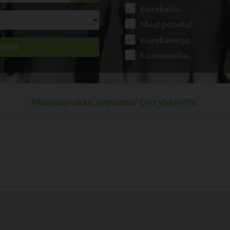
Koirakoulu
Muut palvelut
Koirakuvaaja
Koirasovellus
Mainospaikka vapaana!
Ota yhteyttä.