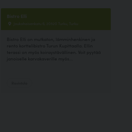
Bistro Elli
Joukahaisenkatu 6, 20520 Turku, Turku
Bistro Elli on mutkaton, lämminhenkinen ja
rento korttelibistro Turun Kupittaalla. Ellin
terassi on myös koiraystävällinen. Voit pyytää
janoiselle karvakaverille myös...
Ravintola