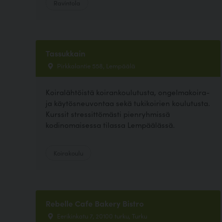
Ravintola
Tassukkain
Pirkkalantie 558, Lempäälä
Koiralähtöistä koirankoulutusta, ongelmakoira-
ja käytösneuvontaa sekä tukikoirien koulutusta.
Kurssit stressittömästi pienryhmissä
kodinomaisessa tilassa Lempäälässä.
Koirakoulu
Rebelle Cafe Bakery Bistro
Eerikinkatu 7, 20100 turku, Turku