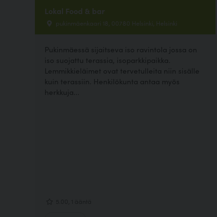
Lokal Food & bar
pukinmäenkaari 18, 00780 Helsinki, Helsinki
Pukinmäessä sijaitseva iso ravintola jossa on
iso suojattu terassia, isoparkkipaikka.
Lemmikkieläimet ovat tervetulleita niin sisälle
kuin terassiin. Henkilökunta antaa myös
herkkuja...
5.00, 1 ääntä