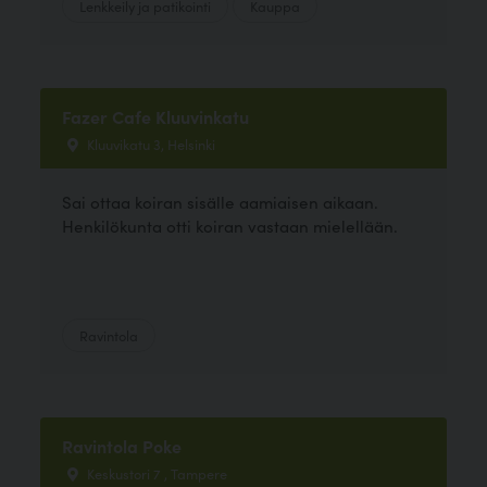
Lenkkeily ja patikointi
Kauppa
Fazer Cafe Kluuvinkatu
Kluuvikatu 3, Helsinki
Sai ottaa koiran sisälle aamiaisen aikaan.
Henkilökunta otti koiran vastaan mielellään.
Ravintola
Ravintola Poke
Keskustori 7 , Tampere