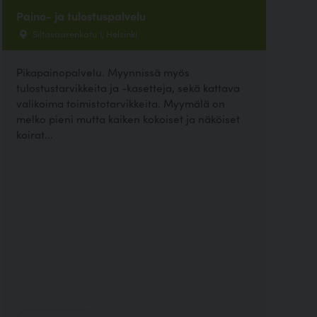
Paino- ja tulostuspalvelu
Siltasaarenkatu 1, Helsinki
Pikapainopalvelu. Myynnissä myös
tulostustarvikkeita ja -kasetteja, sekä kattava
valikoima toimistotarvikkeita. Myymälä on
melko pieni mutta kaiken kokoiset ja näköiset
koirat...