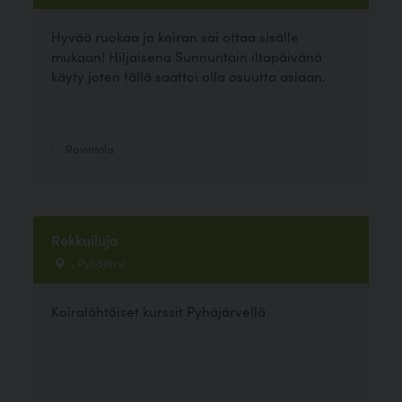
Hyvää ruokaa ja koiran sai ottaa sisälle
mukaan! Hiljaisena Sunnuntain iltapäivänä
käyty joten tällä saattoi olla osuutta asiaan.
Ravintola
Rekkuiluja
, Pyhäjärvi
Koiralähtöiset kurssit Pyhäjärvellä