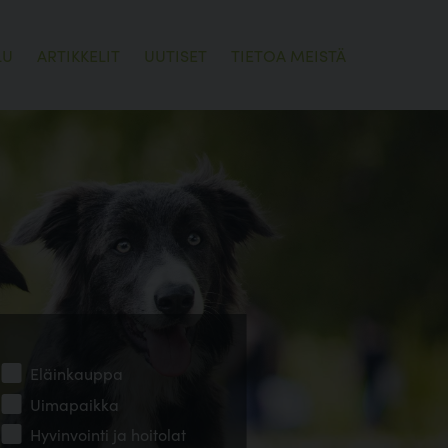
LU
ARTIKKELIT
UUTISET
TIETOA MEISTÄ
Eläinkauppa
Uimapaikka
Hyvinvointi ja hoitolat