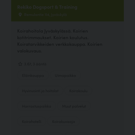
Rekiko Dogsport & Training
Remulantie 114, Jyväskylä
Koirahoitola Jyväskylässä. Koirien
kotitrimmaukset. Koirien koulutus.
Koiratarvikkeiden verkkokauppa. Koirien
valokuvaus.
3.67, 3 ääntä
Eläinkauppa
Uimapaikka
Hyvinvointi ja hoitolat
Koirakoulu
Harrastuspaikka
Muut palvelut
Koirahotelli
Koirakuvaaja