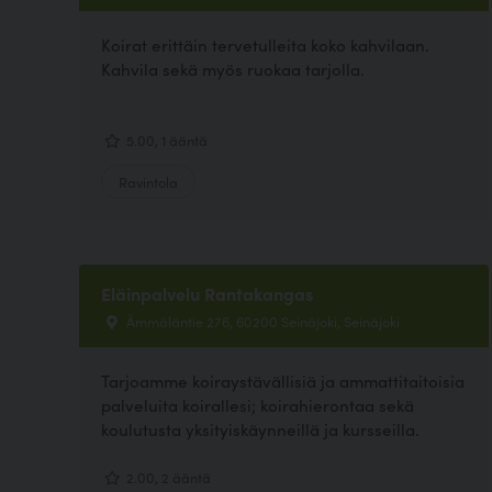
Koirat erittäin tervetulleita koko kahvilaan.
Kahvila sekä myös ruokaa tarjolla.
5.00, 1 ääntä
Ravintola
Eläinpalvelu Rantakangas
Ämmäläntie 276, 60200 Seinäjoki, Seinäjoki
Tarjoamme koiraystävällisiä ja ammattitaitoisia
palveluita koirallesi; koirahierontaa sekä
koulutusta yksityiskäynneillä ja kursseilla.
2.00, 2 ääntä