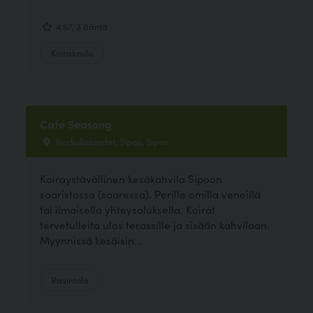
4.67, 3 ääntä
Koirakoulu
Café Seasong
Norkullalandet, Sipoo, Sipoo
Koiraystävällinen kesäkahvila Sipoon
saaristossa (saaressa). Perille omilla veneillä
tai ilmaisella yhteysaluksella. Koirat
tervetulleita ulos terassille ja sisään kahvilaan.
Myynnissä kesäisin...
Ravintola