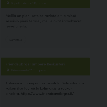
Sepetlahdentie 1 B, Espoo
Meillä on pieni kotoisa ravintola tila missä
kesäisin pieni terassi, meille ovat karvakamut
tervetulleita.
Ravintola
Friends&Brgs Tampere Keskustori
Hämeenkatu 17, Tampere
Kotimainen hampurilaisravintola. Valmistamme
kaiken itse tuoreista kotimaisista raaka-
aineista. https://www.friendsandbrgrs.fi/