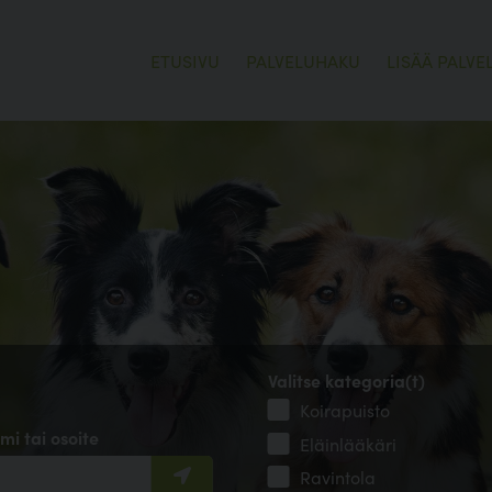
ETUSIVU
PALVELUHAKU
LISÄÄ PALVE
Valitse kategoria(t)
Koirapuisto
mi tai osoite
Eläinlääkäri
Ravintola