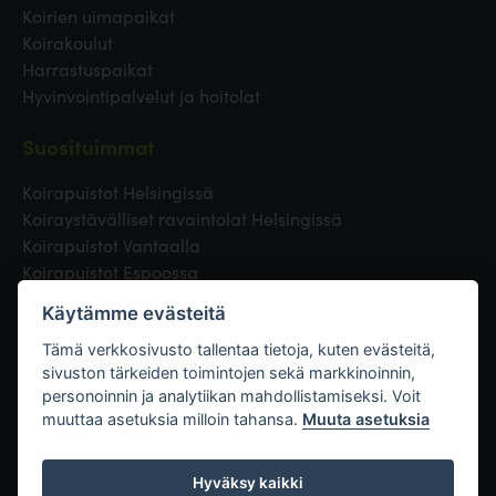
Koirien uimapaikat
Koirakoulut
Harrastuspaikat
Hyvinvointipalvelut ja hoitolat
Suosituimmat
Koirapuistot Helsingissä
Koiraystävälliset ravaintolat Helsingissä
Koirapuistot Vantaalla
Koirapuistot Espoossa
Koirapuistot Turussa
Käytämme evästeitä
Eläinlääkäri Helsingissä
Koirapuistot Tampereella
Tämä verkkosivusto tallentaa tietoja, kuten evästeitä,
sivuston tärkeiden toimintojen sekä markkinoinnin,
personoinnin ja analytiikan mahdollistamiseksi. Voit
Linkit
muuttaa asetuksia milloin tahansa.
Muuta asetuksia
Hyväksy kaikki