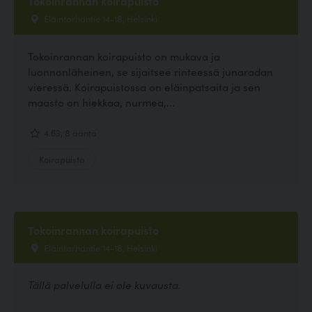
Tokoinrannan koirapuisto
Eläintarhantie 14-18, Helsinki
Tokoinrannan koirapuisto on mukava ja
luonnonläheinen, se sijaitsee rinteessä junaradan
vieressä. Koirapuistossa on eläinpatsaita ja sen
maasto on hiekkaa, nurmea,...
4.63, 8 ääntä
Koirapuisto
Tokoinrannan koirapuisto
Eläintarhantie 14-18, Helsinki
Tällä palvelulla ei ole kuvausta.