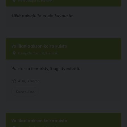
Vislauskuja 11, Helsinki
Tällä palvelulla ei ole kuvausta.
Vallilanlaakson koirapuisto
Kumpulankatu 6, Helsinki
Puistossa itsetehtyjä agilityesteitä.
4.00, 3 ääntä
Koirapuisto
Vallilanlaakson koirapuisto