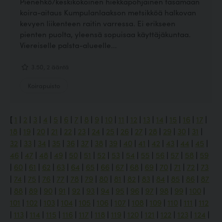
Pienehkö/keskikokoinen hiekkapohjainen tasamaan
koira-aitaus Kumpulanlaakson metsikköä halkovan
kevyen liikenteen raitin varressa. Ei erikseen
pienten puolta, yleensä sopuisaa käyttäjäkuntaa.
Viereiselle palsta-alueelle...
3.50, 2 ääntä
Koirapuisto
[
1
|
2
|
3
|
4
|
5
|
6
|
7
|
8
|
9
|
10
|
11
|
12
|
13
|
14
|
15
|
16
|
17
|
18
|
19
|
20
|
21
|
22
|
23
|
24
|
25
|
26
|
27
|
28
|
29
|
30
|
31
|
32
|
33
|
34
|
35
|
36
|
37
|
38
|
39
|
40
|
41
|
42
|
43
|
44
|
45
|
46
|
47
|
48
|
49
|
50
|
51
|
52
|
53
|
54
|
55
|
56
|
57
|
58
|
59
|
60
|
61
|
62
|
63
|
64
|
65
|
66
|
67
|
68
|
69
|
70
|
71
|
72
|
73
|
74
|
75
|
76
|
77
|
78
|
79
|
80
|
81
|
82
|
83
|
84
|
85
|
86
|
87
|
88
|
89
|
90
|
91
|
92
|
93
|
94
|
95
|
96
|
97
|
98
|
99
|
100
|
101
|
102
|
103
|
104
|
105
|
106
|
107
|
108
|
109
|
110
|
111
|
112
|
113
|
114
|
115
|
116
|
117
|
118
|
119
|
120
|
121
|
122
|
123
|
124
|