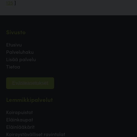
125
]
Sivusto
Etusivu
Palveluhaku
Lisää palvelu
Tietoa
Evästeasetukset
Lemmikkipalvelut
Koirapuistot
Eläinkaupat
Eläinlääkärit
Koiraystävälliset ravintolat