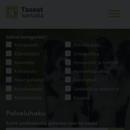
Valitse kategoria(t)
Koirapuisto
Eläinkauppa
Eläinlääkäri
Uimapaikka
Ravintola
Hyvinvointi ja hoitolat
Koirakoulu
Harrastuspaikka
Muut palvelut
Koirahotelli
Koirakuvaaja
Lenkkeily ja patikointi
Koirasovellus
Kauppa
Palveluhaku
Syötä paikkakunta, palvelun nimi tai osoite