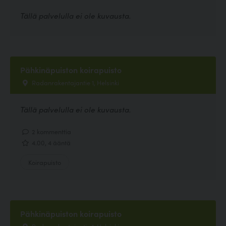
Tällä palvelulla ei ole kuvausta.
Pähkinäpuiston koirapuisto
Radanrakentajantie 1, Helsinki
Tällä palvelulla ei ole kuvausta.
2 kommenttia
4.00, 4 ääntä
Koirapuisto
Pähkinäpuiston koirapuisto
Radanrakentajantie 1, Helsinki