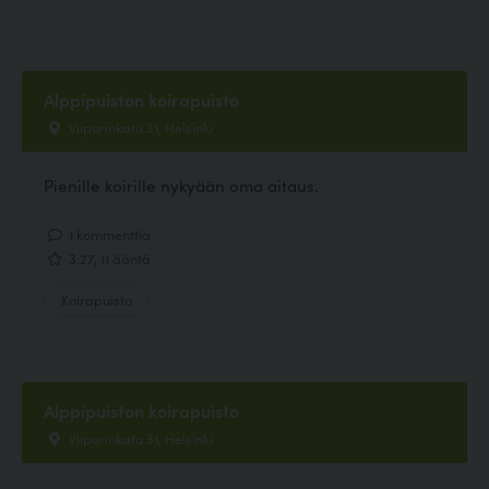
Alppipuiston koirapuisto
Viipurinkatu 31, Helsinki
Pienille koirille nykyään oma aitaus.
1 kommenttia
3.27, 11 ääntä
Koirapuisto
Alppipuiston koirapuisto
Viipurinkatu 31, Helsinki