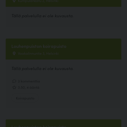
Kumpulankatu 2, Helsinki
Tällä palvelulla ei ole kuvausta.
Louhenpuiston koirapuisto
Vaakalinnuntie 3, Helsinki
Tällä palvelulla ei ole kuvausta.
3 kommenttia
3.50, 4 ääntä
Koirapuisto
Louhenpuiston koirapuisto