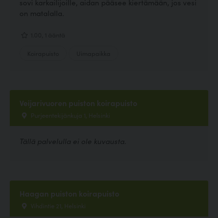
sovi karkailijoille, aidan pääsee kiertämään, jos vesi
on matalalla.
1.00, 1 ääntä
Koirapuisto
Uimapaikka
Veijarivuoren puiston koirapuisto
Purjeentekijänkuja 1, Helsinki
Tällä palvelulla ei ole kuvausta.
Haagan puiston koirapuisto
Vihdintie 21, Helsinki