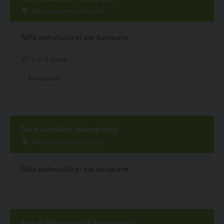
Niitynperäntie 14, Helsinki
Tällä palvelulla ei ole kuvausta.
4.17, 6 ääntä
Koirapuisto
Taka-Lassilan reunapuisto
Niitynperäntie 14, Helsinki
Tällä palvelulla ei ole kuvausta.
Aino Acktén puiston koirapuisto