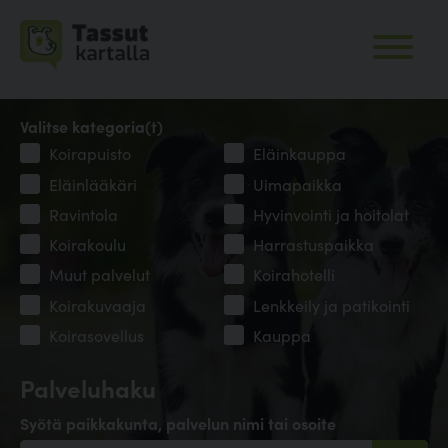
Valitse kategoria(t)
Koirapuisto
Eläinkauppa
Eläinlääkäri
Uimapaikka
Ravintola
Hyvinvointi ja hoitolat
Koirakoulu
Harrastuspaikka
Muut palvelut
Koirahotelli
Koirakuvaaja
Lenkkeily ja patikointi
Koirasovellus
Kauppa
Palveluhaku
Syötä paikkakunta, palvelun nimi tai osoite