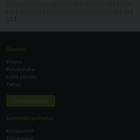
101
|
102
|
103
|
104
|
105
|
106
|
107
|
108
|
109
|
110
|
111
|
112
|
113
|
114
|
115
|
116
|
117
|
118
|
119
|
120
|
121
|
122
|
123
|
124
|
125
]
Sivusto
Etusivu
Palveluhaku
Lisää palvelu
Tietoa
Evästeasetukset
Lemmikkipalvelut
Koirapuistot
Eläinkaupat