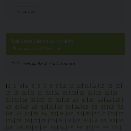
Koirapuisto
Laivastonpuiston koirapuisto
Laivastokatu 1-7, Helsinki
Tällä palvelulla ei ole kuvausta.
[
1
|
2
|
3
|
4
|
5
|
6
|
7
|
8
|
9
|
10
|
11
|
12
|
13
|
14
|
15
|
16
|
17
|
18
|
19
|
20
|
21
|
22
|
23
|
24
|
25
|
26
|
27
|
28
|
29
|
30
|
31
|
32
|
33
|
34
|
35
|
36
|
37
|
38
|
39
|
40
|
41
|
42
|
43
|
44
|
45
|
46
|
47
|
48
|
49
|
50
|
51
|
52
|
53
|
54
|
55
|
56
|
57
|
58
|
59
|
60
|
61
|
62
|
63
|
64
|
65
|
66
|
67
|
68
|
69
|
70
|
71
|
72
|
73
|
74
|
75
|
76
|
77
|
78
|
79
|
80
|
81
|
82
|
83
|
84
|
85
|
86
|
87
|
88
|
89
|
90
|
91
|
92
|
93
|
94
|
95
|
96
|
97
|
98
|
99
|
100
|