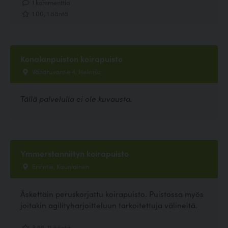
1 kommenttia
1.00, 1 ääntä
Konalanpuiston koirapuisto
Vähätuvantie 4, Helsinki
Tällä palvelulla ei ole kuvausta.
Ymmerstanniityn koirapuisto
Ersintie, Kauniainen
Äskettäin peruskorjattu koirapuisto. Puistossa myös
joitakin agilityharjoitteluun tarkoitettuja välineitä.
3.55, 11 ääntä