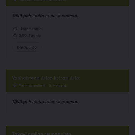
Tällä palvelulla ei ole kuvausta.
1 kommenttia
3.00, 1 ääntä
Koirapuisto
Vanhaistenpuiston koirapuisto
Vanhaistentie 4 - 6, Helsinki
Tällä palvelulla ei ole kuvausta.
Taka-Lassilan reunapuisto