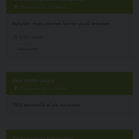
Ohjaajantie 32-34, Helsinki
Nykyään myös pienten koirien puoli erikseen.
4.00, 1 ääntä
Koirapuisto
Aino Acktén puisto
Ohjaajantie 32-34, Helsinki
Tällä palvelulla ei ole kuvausta.
Kartanonhaan koirapuisto