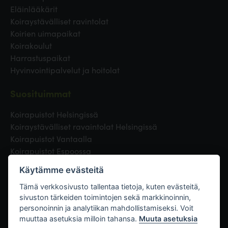
Eläinlääkärit
Koiraystävälliset ravintolat
Koirien uimapaikat
Koirakoulut
Harrastuspaikat
Hyvinvointipalvelut ja hoitolat
Suosituimmat
Koirapuistot Helsingissä
Koiraystävälliset ravaintolat Helsingissä
Koirapuistot Vantaalla
Koirapuistot Espoossa
Koirapuistot Turussa
Käytämme evästeitä
Eläinlääkäri Helsingissä
Koirapuistot Tampereella
Tämä verkkosivusto tallentaa tietoja, kuten evästeitä,
sivuston tärkeiden toimintojen sekä markkinoinnin,
personoinnin ja analytiikan mahdollistamiseksi. Voit
Linkit
muuttaa asetuksia milloin tahansa.
Muuta asetuksia