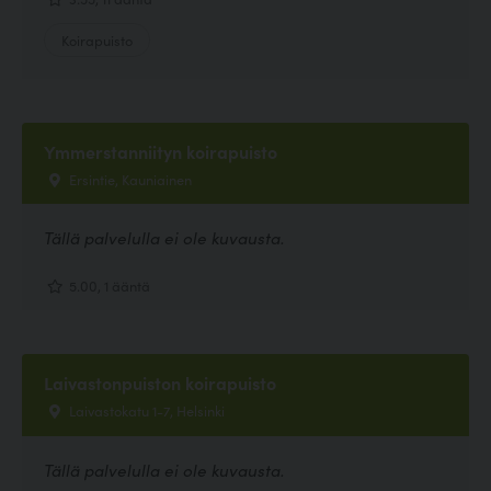
Koirapuisto
Ymmerstanniityn koirapuisto
Ersintie, Kauniainen
Tällä palvelulla ei ole kuvausta.
5.00, 1 ääntä
Laivastonpuiston koirapuisto
Laivastokatu 1-7, Helsinki
Tällä palvelulla ei ole kuvausta.