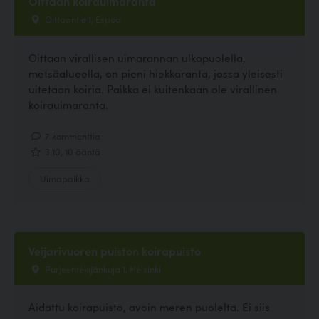
Oittaan koirauimaranta
Oittaantie 1, Espoo
Oittaan virallisen uimarannan ulkopuolella,
metsäalueella, on pieni hiekkaranta, jossa yleisesti
uitetaan koiria. Paikka ei kuitenkaan ole virallinen
koirauimaranta.
7 kommenttia
3.10, 10 ääntä
Uimapaikka
Veijarivuoren puiston koirapuisto
Purjeentekijänkuja 1, Helsinki
Aidattu koirapuisto, avoin meren puolelta. Ei siis