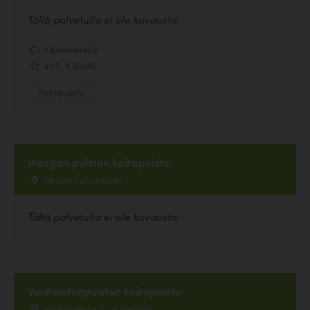
Tällä palvelulla ei ole kuvausta.
2 kommenttia
4.20, 5 ääntä
Koirapuisto
Haagan puiston koirapuisto
Vihdintie 21, Helsinki
Tällä palvelulla ei ole kuvausta.
Vanhaistenpuiston koirapuisto
Vanhaistentie 4 - 6, Helsinki