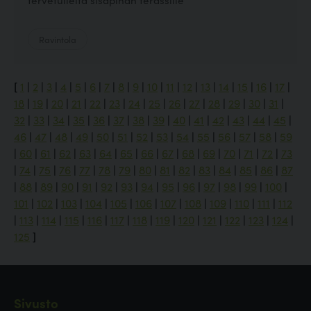
Ravintola
[
1
|
2
|
3
|
4
|
5
|
6
|
7
|
8
|
9
|
10
|
11
|
12
|
13
|
14
|
15
|
16
|
17
|
18
|
19
|
20
|
21
|
22
|
23
|
24
|
25
|
26
|
27
|
28
|
29
|
30
|
31
|
32
|
33
|
34
|
35
|
36
|
37
|
38
|
39
|
40
|
41
|
42
|
43
|
44
|
45
|
46
|
47
|
48
|
49
|
50
|
51
|
52
|
53
|
54
|
55
|
56
|
57
|
58
|
59
|
60
|
61
|
62
|
63
|
64
|
65
|
66
|
67
|
68
|
69
|
70
|
71
|
72
|
73
|
74
|
75
|
76
|
77
|
78
|
79
|
80
|
81
|
82
|
83
|
84
|
85
|
86
|
87
|
88
|
89
|
90
|
91
|
92
|
93
|
94
|
95
|
96
|
97
|
98
|
99
|
100
|
101
|
102
|
103
|
104
|
105
|
106
|
107
|
108
|
109
|
110
|
111
|
112
|
113
|
114
|
115
|
116
|
117
|
118
|
119
|
120
|
121
|
122
|
123
|
124
|
125
]
Sivusto