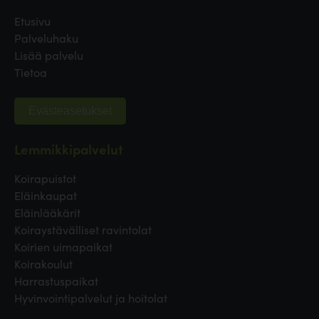
Etusivu
Palveluhaku
Lisää palvelu
Tietoa
Evästeasetukset
Lemmikkipalvelut
Koirapuistot
Eläinkaupat
Eläinlääkärit
Koiraystävälliset ravintolat
Koirien uimapaikat
Koirakoulut
Harrastuspaikat
Hyvinvointipalvelut ja hoitolat