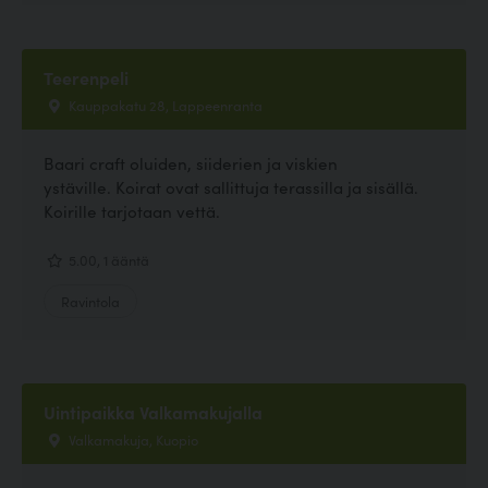
Teerenpeli
Kauppakatu 28, Lappeenranta
Baari craft oluiden, siiderien ja viskien
ystäville. Koirat ovat sallittuja terassilla ja sisällä.
Koirille tarjotaan vettä.
5.00, 1 ääntä
Ravintola
Uintipaikka Valkamakujalla
Valkamakuja, Kuopio