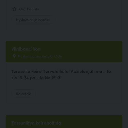
3.67, 3 ääntä
Hyvinvointi ja hoitolat
Viinibaari Vox
Pakkahuoneenkatu 8, Oulu
Terassille koirat tervetulleita! Aukioloajat: ma – to
klo 15-24 pe – la klo 15-01
Ravintola
Tassuniityn koirahoitola