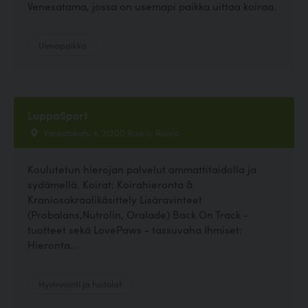
Venesatama, jossa on usemapi paikka uittaa koiraa.
Uimapaikka
LuppaSport
Varastokatu 4, 21200 Raisio, Raisio
Koulutetun hierojan palvelut ammattitaidolla ja
sydämellä. Koirat: Koirahieronta &
Kraniosakraalikäsittely Lisäravinteet
(Probalans,Nutrolin, Oralade) Back On Track -
tuotteet sekä LovePaws - tassuvaha Ihmiset:
Hieronta...
Hyvinvointi ja hoitolat