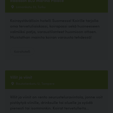
Radisson BLU Marina Palace
Linnankatu 32, Turku
Koiraystävällisin hotelli Suomessa! Koirille tarjolla
oma tervetuliaiskassi, koirapassi sekä huoneeseen
valmiiksi patja, varaustilanteet huomioon ottaen.
Muistathan mainita koiran varausta tehdessä!
Koirahotelli
Villit ja viinit
Rautatienkatu 12, Tampere
Villit ja viinit on rento seurusteluravintola, jonne voit
pistäytyä viinille, drinksulle tai oluelle ja syödä
pienesti tai isomminkin. Koirat tervetulleita...