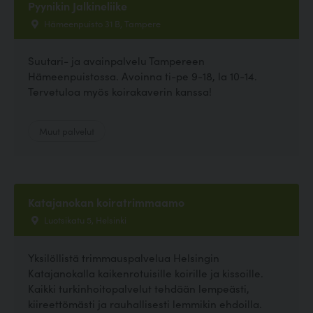
Pyynikin Jalkineliike
Hämeenpuisto 31 B, Tampere
Suutari- ja avainpalvelu Tampereen
Hämeenpuistossa. Avoinna ti-pe 9-18, la 10-14.
Tervetuloa myös koirakaverin kanssa!
Muut palvelut
Katajanokan koiratrimmaamo
Luotsikatu 5, Helsinki
Yksilöllistä trimmauspalvelua Helsingin
Katajanokalla kaikenrotuisille koirille ja kissoille.
Kaikki turkinhoitopalvelut tehdään lempeästi,
kiireettömästi ja rauhallisesti lemmikin ehdoilla.