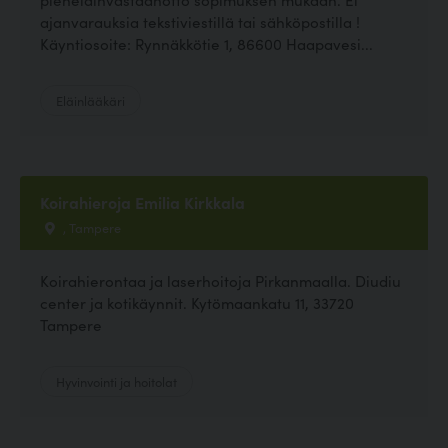
ajanvarauksia tekstiviestillä tai sähköpostilla !
Käyntiosoite: Rynnäkkötie 1, 86600 Haapavesi...
Eläinlääkäri
Koirahieroja Emilia Kirkkala
, Tampere
Koirahierontaa ja laserhoitoja Pirkanmaalla. Diudiu
center ja kotikäynnit. Kytömaankatu 11, 33720
Tampere
Hyvinvointi ja hoitolat