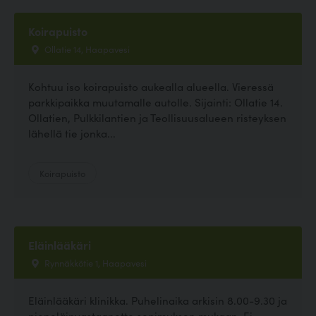
Koirapuisto
Ollatie 14, Haapavesi
Kohtuu iso koirapuisto aukealla alueella. Vieressä
parkkipaikka muutamalle autolle. Sijainti: Ollatie 14.
Ollatien, Pulkkilantien ja Teollisuusalueen risteyksen
lähellä tie jonka...
Koirapuisto
Eläinlääkäri
Rynnäkkötie 1, Haapavesi
Eläinlääkäri klinikka. Puhelinaika arkisin 8.00-9.30 ja
pieneläinvastaanotto sopimuksen mukaan. Ei