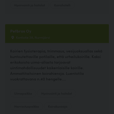
Hyvinvointi ja hoitolat
Koirahotelli
Petbros Oy
Kontiotie 3A, Nurmijärvi
Koirien fysioterapia, trimmaus, vesijuoksuallas sekä
kuntoutettaville potilaille, että urheilukoirille. Kaksi
erikokoista uima-allasta tarjoavat
uintimahdollisuudet kaikenlaisille koirille.
Ammattitaitoinen koirahieroja. Luentotila
vuokrattavana n.40 hengelle....
Uimapaikka
Hyvinvointi ja hoitolat
Harrastuspaikka
Koirakuvaaja