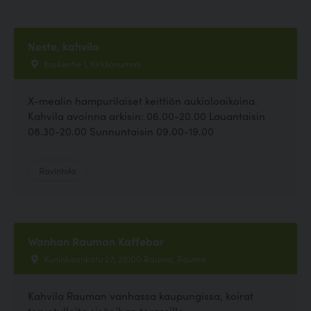
Neste, kahvila
Koskentie 1, Kirkkonummi
X-mealin hampurilaiset keittiön aukioloaikoina.
Kahvila avoinna arkisin: 06.00-20.00 Lauantaisin
08.30-20.00 Sunnuntaisin 09.00-19.00
Ravintola
Wanhan Rauman Kaffebar
Kuninkaankatu 27, 26100 Rauma, Rauma
Kahvila Rauman vanhassa kaupungissa, koirat
tervetulleita sisäpihan terassille