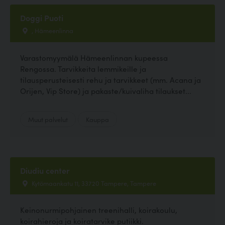
Doggi Puoti
, Hämeenlinna
Varastomyymälä Hämeenlinnan kupeessa
Rengossa. Tarvikkeita lemmikeille ja
tilausperusteisesti rehu ja tarvikkeet (mm. Acana ja
Orijen, Vip Store) ja pakaste/kuivaliha tilaukset...
Muut palvelut
Kauppa
Diudiu center
Kytömaankatu 11, 33720 Tampere, Tampere
Keinonurmipohjainen treenihalli, koirakoulu,
koirahieroja ja koiratarvike putiikki.