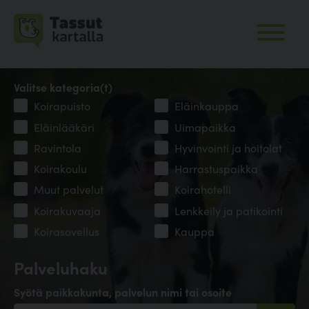
Valitse kategoria(t)
Koirapuisto
Eläinkauppa
Eläinlääkäri
Uimapaikka
Ravintola
Hyvinvointi ja hoitolat
Koirakoulu
Harrastuspaikka
Muut palvelut
Koirahotelli
Koirakuvaaja
Lenkkeily ja patikointi
Koirasovellus
Kauppa
Palveluhaku
Syötä paikkakunta, palvelun nimi tai osoite