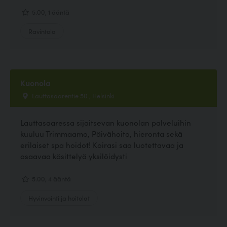
5.00, 1 ääntä
Ravintola
Kuonola
Lauttasaarentie 50 , Helsinki
Lauttasaaressa sijaitsevan kuonolan palveluihin
kuuluu Trimmaamo, Päivähoito, hieronta sekä
erilaiset spa hoidot! Koirasi saa luotettavaa ja
osaavaa käsittelyä yksilöidysti
5.00, 4 ääntä
Hyvinvointi ja hoitolat