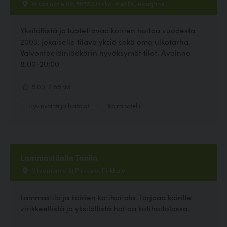
Niskalantie 69, 56550 Niska-Pietilä , Rautjärvi
Yksilöllistä ja luotettavaa koirien hoitoa vuodesta
2003. Jokaiselle tilava yksiö sekä oma ulkotarha.
Valvontaeläinlääkärin hyväksymät tilat. Avoinna
8:00-20:00
5.00, 2 ääntä
Hyvinvointi ja hoitolat
Koirahotelli
Lammastilalla Tanila
Vihtamontie 31,Pirkkala, Pirkkala
Lammastila ja koirien kotihoitola. Tarjoaa koirille
virikkeellistä ja yksilöllistä hoitoa kotihoitolassa.