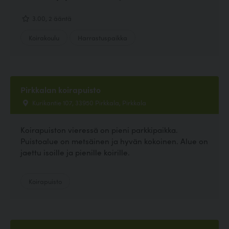
3.00, 2 ääntä
Koirakoulu
Harrastuspaikka
Pirkkalan koirapuisto
Kurikantie 107, 33950 Pirkkala, Pirkkala
Koirapuiston vieressä on pieni parkkipaikka.
Puistoalue on metsäinen ja hyvän kokoinen. Alue on
jaettu isoille ja pienille koirille.
Koirapuisto