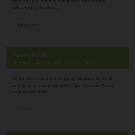
lähinnä vain eläimiä. Kuvaukset toteutetaan
miljöössä tai kotona....
Koirakuvaaja
Pannukakkutalo
Maakuntakatu 29, 96200 Rovaniemi, Rovaniemi
Pannukakkuravintola kauppakeskuksen keskellä,
ruokaisat suolaiset ja makeat pannukakut. Koirat
ovat tervetulleita.
Ravintola