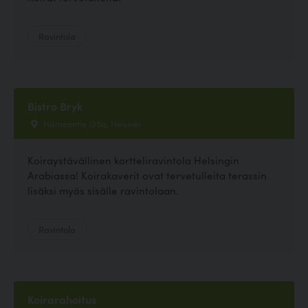
Ravintola
Bistro Bryk
Hämeentie 135a, Helsinki
Koiraystävällinen kortteliravintola Helsingin
Arabiassa! Koirakaverit ovat tervetulleita terassin
lisäksi myös sisälle ravintolaan.
Ravintola
Koirarahoitus