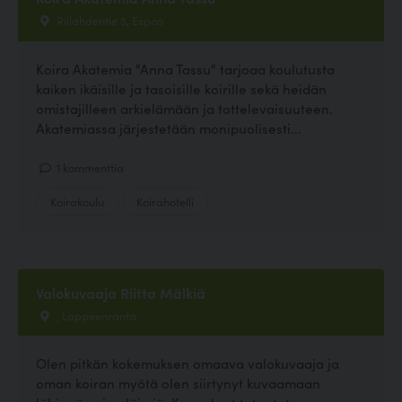
Riilahdentie 5, Espoo
Koira Akatemia "Anna Tassu" tarjoaa koulutusta
kaiken ikäisille ja tasoisille koirille sekä heidän
omistajilleen arkielämään ja tottelevaisuuteen.
Akatemiassa järjestetään monipuolisesti...
1 kommenttia
Koirakoulu
Koirahotelli
Valokuvaaja Riitta Mälkiä
, Lappeenranta
Olen pitkän kokemuksen omaava valokuvaaja ja
oman koiran myötä olen siirtynyt kuvaamaan