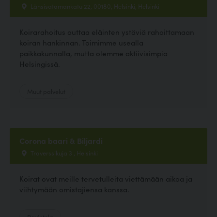
Länsisatamankatu 22, 00180, Helsinki, Helsinki
Koirarahoitus auttaa eläinten ystäviä rahoittamaan
koiran hankinnan. Toimimme usealla
paikkakunnalla, mutta olemme aktiivisimpia
Helsingissä.
Muut palvelut
Corona baari & Biljardi
Traverssikuja 3 , Helsinki
Koirat ovat meille tervetulleita viettämään aikaa ja
viihtymään omistajiensa kanssa.
Ravintola