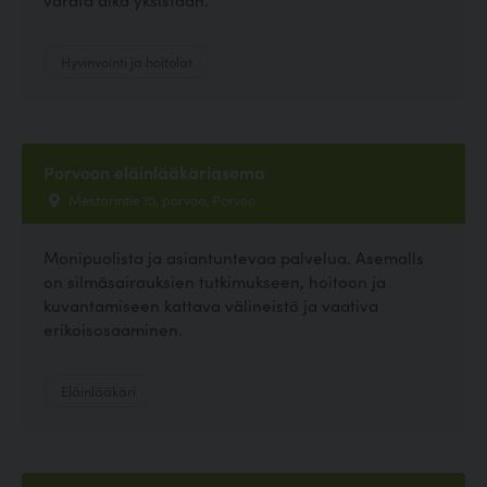
Hyvinvointi ja hoitolat
Porvoon eläinlääkäriasema
Mestarintie 15, porvoo, Porvoo
Monipuolista ja asiantuntevaa palvelua. Asemalls
on silmäsairauksien tutkimukseen, hoitoon ja
kuvantamiseen kattava välineistö ja vaativa
erikoisosaaminen.
Eläinlääkäri