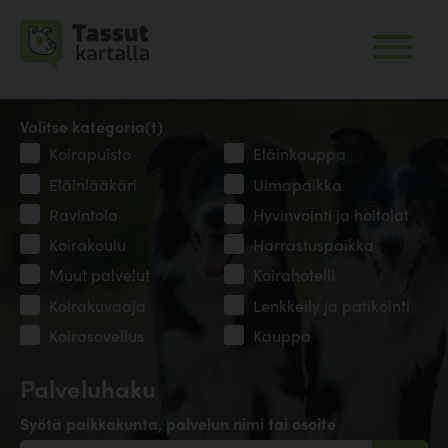
Valitse kategoria(t)
Koirapuisto
Eläinkauppa
Eläinlääkäri
Uimapaikka
Ravintola
Hyvinvointi ja hoitolat
Koirakoulu
Harrastuspaikka
Muut palvelut
Koirahotelli
Koirakuvaaja
Lenkkeily ja patikointi
Koirasovellus
Kauppa
Palveluhaku
Syötä paikkakunta, palvelun nimi tai osoite