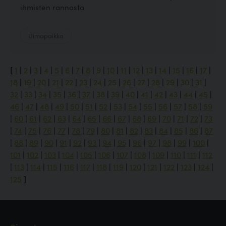
ihmisten rannasta
Uimapaikka
[
1
|
2
|
3
|
4
|
5
|
6
|
7
|
8
|
9
|
10
|
11
|
12
|
13
|
14
|
15
|
16
|
17
|
18
|
19
|
20
|
21
|
22
|
23
|
24
|
25
|
26
|
27
|
28
|
29
|
30
|
31
|
32
|
33
|
34
|
35
|
36
|
37
|
38
|
39
|
40
|
41
|
42
|
43
|
44
|
45
|
46
|
47
|
48
|
49
|
50
|
51
|
52
|
53
|
54
|
55
|
56
|
57
|
58
|
59
|
60
|
61
|
62
|
63
|
64
|
65
|
66
|
67
|
68
|
69
|
70
|
71
|
72
|
73
|
74
|
75
|
76
|
77
|
78
|
79
|
80
|
81
|
82
|
83
|
84
|
85
|
86
|
87
|
88
|
89
|
90
|
91
|
92
|
93
|
94
|
95
|
96
|
97
|
98
|
99
|
100
|
101
|
102
|
103
|
104
|
105
|
106
|
107
|
108
|
109
|
110
|
111
|
112
|
113
|
114
|
115
|
116
|
117
|
118
|
119
|
120
|
121
|
122
|
123
|
124
|
125
]