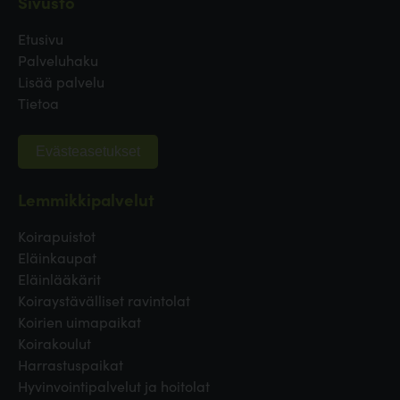
Sivusto
Etusivu
Palveluhaku
Lisää palvelu
Tietoa
Evästeasetukset
Lemmikkipalvelut
Koirapuistot
Eläinkaupat
Eläinlääkärit
Koiraystävälliset ravintolat
Koirien uimapaikat
Koirakoulut
Harrastuspaikat
Hyvinvointipalvelut ja hoitolat