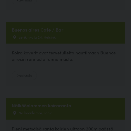
Buenos aires Cafe / Bar
Eerikinkatu 24, Helsinki
Koira kaverit ovat tervetulleita nauttimaan Buenos
airesin rennosta tunnelmasta.
Ravintola
Nälköönlammen koiraranta
Nälköönlampi, Lohja
Pieni metsäisä ranta koirien uittoon 200m päässä