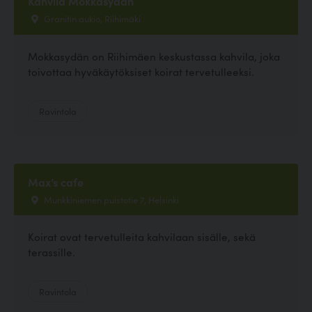
Kahvila Mokkasydän
Granitin aukio, Riihimäki
Mokkasydän on Riihimäen keskustassa kahvila, joka
toivottaa hyväkäytöksiset koirat tervetulleeksi.
Ravintola
Max’s cafe
Munkkiniemen puistotie 7, Helsinki
Koirat ovat tervetulleita kahvilaan sisälle, sekä
terassille.
Ravintola