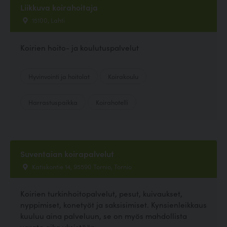
Liikkuva koirahoitaja
15100, Lahti
Koirien hoito- ja koulutuspalvelut
Hyvinvointi ja hoitolat
Koirakoulu
Harrastuspaikka
Koirahotelli
Suventaian koirapalvelut
Katiskontie 14, 95590 Tornio, Tornio
Koirien turkinhoitopalvelut, pesut, kuivaukset,
nyppimiset, konetyöt ja saksisimiset. Kynsienleikkaus
kuuluu aina palveluun, se on myös mahdollista
varata aika yksistään.