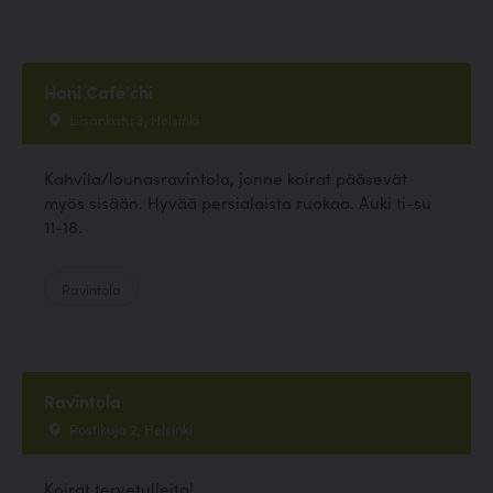
Hani Cafe'chi
Liisankatu 3, Helsinki
Kahvila/lounasravintola, jonne koirat pääsevät
myös sisään. Hyvää persialaista ruokaa. Auki ti-su
11-18.
Ravintola
Ravintola
Postikuja 2, Helsinki
Koirat tervetulleita!