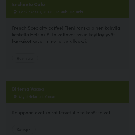
Enchanté Café
Eerikinkatu 9, 00100 Helsinki, Helsinki
French Specialty coffee! Pieni ranskalainen kahvila
keskellä Helsinkiä. Toivottavat hyvin käyttäytyvät
karvaiset kaverimme tervetulleeksi.
Ravintola
Biltema Vaasa
Myllärinkatu 1, Vaasa
Kauppaan ovat koirat tervetulleita kesät talvet.
Kauppa