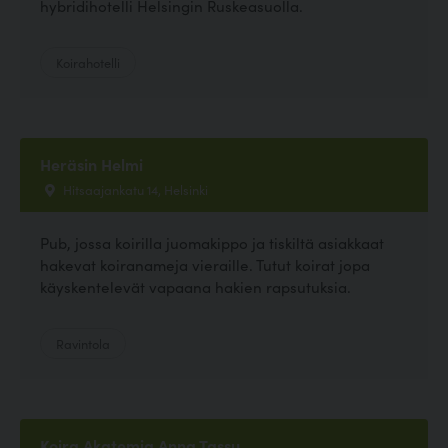
hybridihotelli Helsingin Ruskeasuolla.
Koirahotelli
Heräsin Helmi
Hitsaajankatu 14, Helsinki
Pub, jossa koirilla juomakippo ja tiskiltä asiakkaat
hakevat koiranameja vieraille. Tutut koirat jopa
käyskentelevät vapaana hakien rapsutuksia.
Ravintola
Koira Akatemia Anna Tassu