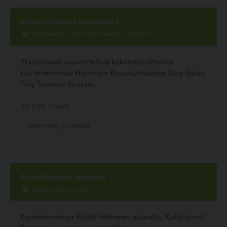
Koirahieronta Loikkohäntä
Unioninkatu 45 H, 00170 Helsinki, Helsinki
Yksilöllisesti suunniteltua kokonaisvaltaista
koirahierontaa Helsingin Kruununhaassa Dog Salon
Tiny Toutoun tiloissa.
5.00, 1 ääntä
Hyvinvointi ja hoitolat
Koirahieronta Jedibam
Päijät-Häme, Lahti
Koirahierontaa Päijät-Hämeen alueella. Kotikäynnit