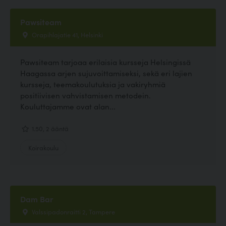
Pawsiteam
Orapihlajatie 41, Helsinki
Pawsiteam tarjoaa erilaisia kursseja Helsingissä
Haagassa arjen sujuvoittamiseksi, sekä eri lajien
kursseja, teemakoulutuksia ja vakiryhmiä
positiivisen vahvistamisen metodein.
Kouluttajamme ovat alan...
1.50, 2 ääntä
Koirakoulu
Dam Bar
Valssipadonraitti 2, Tampere