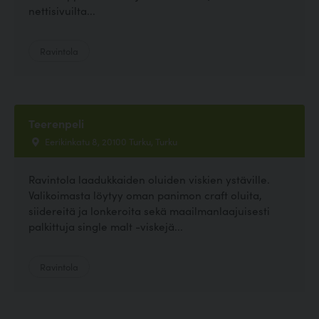
nettisivuilta...
Ravintola
Teerenpeli
Eerikinkatu 8, 20100 Turku, Turku
Ravintola laadukkaiden oluiden viskien ystäville.
Valikoimasta löytyy oman panimon craft oluita,
siidereitä ja lonkeroita sekä maailmanlaajuisesti
palkittuja single malt -viskejä...
Ravintola