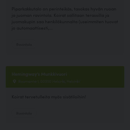
Piparkakkutalo on perinteikäs, tasokas hyvän ruoan
ja juoman ravintola. Koirat sallitaan terassilla ja
juomakupin saa henkilökunnalta (useimmiten tuovat
jo automaattisesti,...
Ravintola
Hemingway’s Munkkivuori
Raumantie 1, 00350 Helsinki, Helsinki
Koirat tervetulleita myös sisätiloihin!
Ravintola