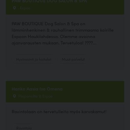
PAW BOUTIQUE DOG SALON & SPA
, Espoo
PAW BOUTIQUE Dog Salon & Spa on
lämminhenkinen & rauhallinen trimmaamo koirille
Espoon Haukilahdessa. Olemme avoinna
ajanvarausten mukaan. Tervetuloa! ????...
Hyvinvointi ja hoitolat
Muut palvelut
Hanko Aasia Iso Omena
Piispansilta 9, Espoo
Ravintolaan on tervetulleita myös karvakamut!
Ravintola