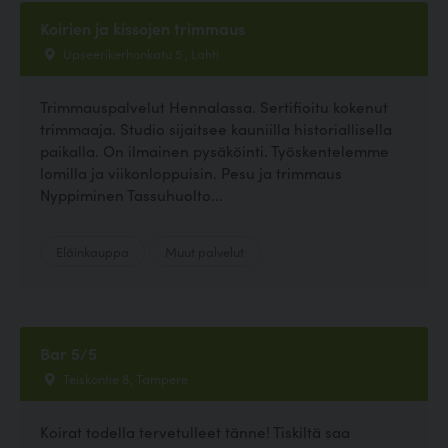
Koirien ja kissojen trimmaus
Upseerikerhonkatu 5 , Lahti
Trimmauspalvelut Hennalassa. Sertifioitu kokenut
trimmaaja. Studio sijaitsee kauniilla historiallisella
paikalla. On ilmainen pysäköinti. Työskentelemme
lomilla ja viikonloppuisin. Pesu ja trimmaus
Nyppiminen Tassuhuolto...
Eläinkauppa
Muut palvelut
Bar 5/5
Teiskontie 8, Tampere
Koirat todella tervetulleet tänne! Tiskiltä saa