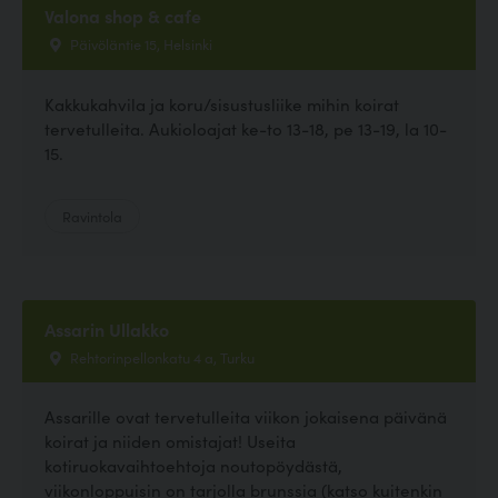
Valona shop & cafe
Päivöläntie 15, Helsinki
Kakkukahvila ja koru/sisustusliike mihin koirat
tervetulleita. Aukioloajat ke-to 13-18, pe 13-19, la 10-
15.
Ravintola
Assarin Ullakko
Rehtorinpellonkatu 4 a, Turku
Assarille ovat tervetulleita viikon jokaisena päivänä
koirat ja niiden omistajat! Useita
kotiruokavaihtoehtoja noutopöydästä,
viikonloppuisin on tarjolla brunssia (katso kuitenkin