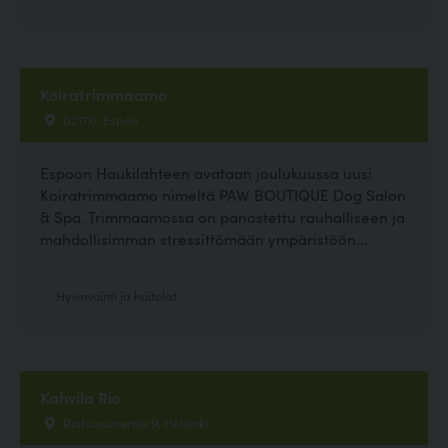
Koiratrimmaamo
02170, Espoo
Espoon Haukilahteen avataan joulukuussa uusi
Koiratrimmaamo nimeltä PAW BOUTIQUE Dog Salon
& Spa. Trimmaamossa on panostettu rauhalliseen ja
mahdollisimman stressittömään ympäristöön...
Hyvinvointi ja hoitolat
Kahvila Rio
Roihuvuorentie 9, Helsinki