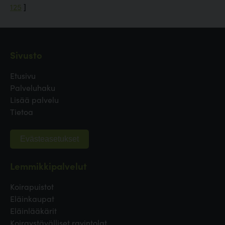
125
]
Sivusto
Etusivu
Palveluhaku
Lisää palvelu
Tietoa
Evästeasetukset
Lemmikkipalvelut
Koirapuistot
Eläinkaupat
Eläinlääkärit
Koiraystävälliset ravintolat