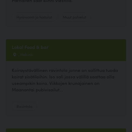
Parhaiten saat kiinni viestillä.
Hyvinvointi ja hoitolat
Muut palvelut
Lokal Food & bar
, Helsinki
Koiraystävällinen ravintola jonne on sallittua tuoda
koirat sisätiloihin. Iso sali jossa välillä saattaa olla
useampikin koira. Viikkojen krunajainen on
Maanantai pubivisailut...
Ravintola