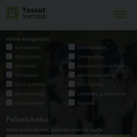
Valitse kategoria(t)
Koirapuisto
Eläinkauppa
Eläinlääkäri
Uimapaikka
Ravintola
Hyvinvointi ja hoitolat
Koirakoulu
Harrastuspaikka
Muut palvelut
Koirahotelli
Koirakuvaaja
Lenkkeily ja patikointi
Koirasovellus
Kauppa
Palveluhaku
Syötä paikkakunta, palvelun nimi tai osoite