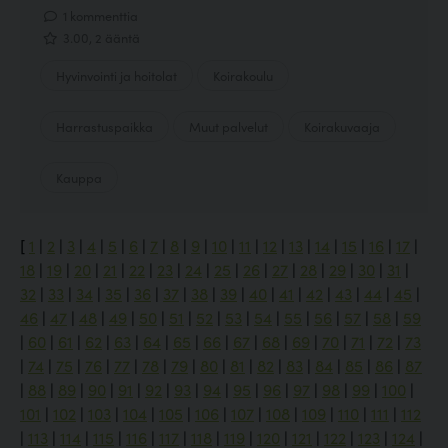
1 kommenttia
3.00, 2 ääntä
Hyvinvointi ja hoitolat
Koirakoulu
Harrastuspaikka
Muut palvelut
Koirakuvaaja
Kauppa
[
1
|
2
|
3
|
4
|
5
|
6
|
7
|
8
|
9
|
10
|
11
|
12
|
13
|
14
|
15
|
16
|
17
|
18
|
19
|
20
|
21
|
22
|
23
|
24
|
25
|
26
|
27
|
28
|
29
|
30
|
31
|
32
|
33
|
34
|
35
|
36
|
37
|
38
|
39
|
40
|
41
|
42
|
43
|
44
|
45
|
46
|
47
|
48
|
49
|
50
|
51
|
52
|
53
|
54
|
55
|
56
|
57
|
58
|
59
|
60
|
61
|
62
|
63
|
64
|
65
|
66
|
67
|
68
|
69
|
70
|
71
|
72
|
73
|
74
|
75
|
76
|
77
|
78
|
79
|
80
|
81
|
82
|
83
|
84
|
85
|
86
|
87
|
88
|
89
|
90
|
91
|
92
|
93
|
94
|
95
|
96
|
97
|
98
|
99
|
100
|
101
|
102
|
103
|
104
|
105
|
106
|
107
|
108
|
109
|
110
|
111
|
112
|
113
|
114
|
115
|
116
|
117
|
118
|
119
|
120
|
121
|
122
|
123
|
124
|