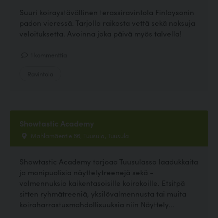
Suuri koiraystävällinen terassiravintola Finlaysonin
padon vieressä. Tarjolla raikasta vettä sekä naksuja
veloituksetta. Avoinna joka päivä myös talvella!
1 kommenttia
Ravintola
Showtastic Academy
Mahlamäentie 66, Tuusula, Tuusula
Showtastic Academy tarjoaa Tuusulassa laadukkaita
ja monipuolisia näyttelytreenejä sekä -
valmennuksia kaikentasoisille koirakoille. Etsitpä
sitten ryhmätreeniä, yksilövalmennusta tai muita
koiraharrastusmahdollisuuksia niin Näyttely...