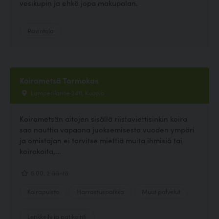
vesikupin ja ehkä jopa makupalan.
Ravintola
Koirametsä Tarmokas
Lamperilantie 2411, Kuopio
Koirametsän aitojen sisällä riistaviettisinkin koira
saa nauttia vapaana juoksemisesta vuoden ympäri
ja omistajan ei tarvitse miettiä muita ihmisiä tai
koirakoita,...
5.00, 2 ääntä
Koirapuisto
Harrastuspaikka
Muut palvelut
Lenkkeily ja patikointi