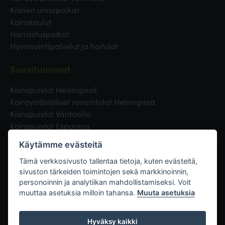
Koirien uimapaikat
Koirakoulut
Harrastuspaikat
Hyvinvointipalvelut ja hoitolat
Suosituimmat
Koirapuistot Helsingissä
Koiraystävälliset ravaintolat Helsingissä
Koirapuistot Vantaalla
Koirapuistot Espoossa
Koirapuistot Turussa
Käytämme evästeitä
Eläinlääkäri Helsingissä
Koirapuistot Tampereella
Tämä verkkosivusto tallentaa tietoja, kuten evästeitä,
sivuston tärkeiden toimintojen sekä markkinoinnin,
personoinnin ja analytiikan mahdollistamiseksi. Voit
Linkit
muuttaa asetuksia milloin tahansa.
Muuta asetuksia
Hyväksy kaikki