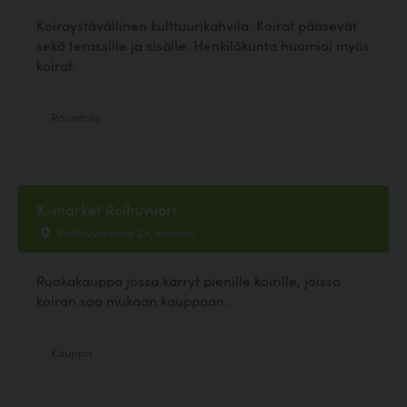
Koiraystävällinen kulttuurikahvila. Koirat pääsevät
sekä terassille ja sisälle. Henkilökunta huomioi myös
koirat.
Ravintola
K-market Roihuvuori
Roihuvuorentie 24, Helsinki
Ruokakauppa jossa kärryt pienille koirille, joissa
koiran saa mukaan kauppaan.
Kauppa