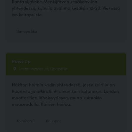
Ranta sijaitsee Menkijärven kesäkahvilan
yhteydessä, kahvila avoinna kesäisin 12-20. Vieressä
iso koirapuisto.
Uimapaikka
Paws Up
Lautamajantie 76, Orimattila
Häkiton hoitola kodin yhteydessä, jossa koirille on
huoneita ja arkirutiinit aivan kuin kotonakin. Lahden
moottoritien läheisyydessä, mutta kuitenkin
maaseudulla. Koirien hoitoa...
Koirahotelli
Kauppa