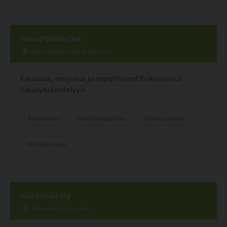
HaunPaikka Osk
Äijön koulutie 43, Kauhajoki
Koulutus, majoitus ja tapahtumat Erikoistunut
hajutyöskentelyyn
Koirakoulu
Harrastuspaikka
Muut palvelut
Koirakuvaaja
Koiraklubi Oy
Tehontie 21, Kouvola