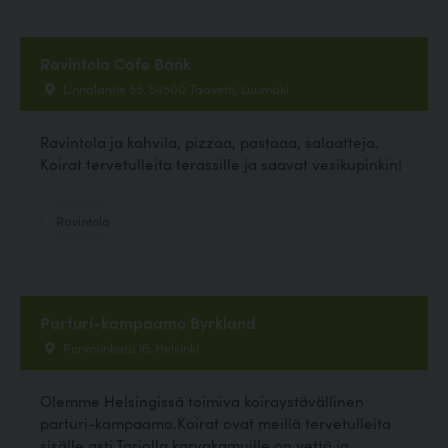
Ravintola Cafe Bank
Linnalantie 55, 54500 Taavetti, Luumäki
Ravintola ja kahvila, pizzaa, pastaaa, salaatteja.
Koirat tervetulleita terassille ja saavat vesikupinkin!
Ravintola
Parturi-kampaamo Byrkland
Porvoonkatu 16, Helsinki
Olemme Helsingissä toimiva koiraystävällinen
parturi-kampaamo.Koirat ovat meillä tervetulleita
sisälle asti.Tarjolla karvakamuille on vettä ja