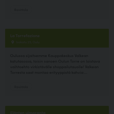
Ravintola
La Torrefazione
Isokatu 25, Oulu
Oulussa sijaitsemme Kauppakeskus Valkean
katutasossa, toisin sanoen Oulun Torre on loistava
vaihtoehto virkistävälle shoppailutauolle! Valkean
Torresta saat montaa erityyppistä kahvia:...
Ravintola
Elänten uimaranta