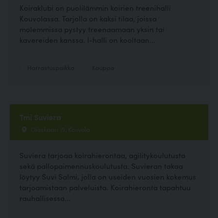
Koiraklubi on puolilämmin koirien treenihalli
Kouvolassa. Tarjolla on kaksi tilaa, joissa
molemmissa pystyy treenaamaan yksin tai
kavereiden kanssa. I-halli on kooltaan...
Harrastuspaikka
Kauppa
Tmi Suviera
Olaskaari 15, Kouvola
Suviera tarjoaa koirahierontaa, agilitykoulutusta
sekä pallopaimennuskoulutusta. Suvieran takaa
löytyy Suvi Salmi, jolla on useiden vuosien kokemus
tarjoamistaan palveluista. Koirahieronta tapahtuu
rauhallisessa...