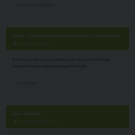
Hyvinvointi ja hoitolat
Koira- ja kissahoitola Noormarkun Lemmikkitupa
Viertolantie 20, Pori
Koirien ja kissojen ympärivuorokautista hoitoa
rauhallisessa maalaisympäristössä.
Koirahotelli
Nani Annette
01150 Söderkulla, Sipoo