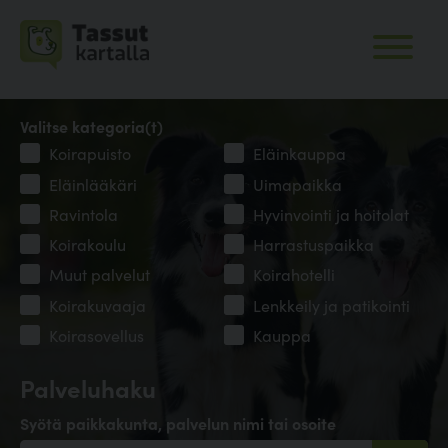
Valitse kategoria(t)
Koirapuisto
Eläinkauppa
Eläinlääkäri
Uimapaikka
Ravintola
Hyvinvointi ja hoitolat
Koirakoulu
Harrastuspaikka
Muut palvelut
Koirahotelli
Koirakuvaaja
Lenkkeily ja patikointi
Koirasovellus
Kauppa
Palveluhaku
Syötä paikkakunta, palvelun nimi tai osoite