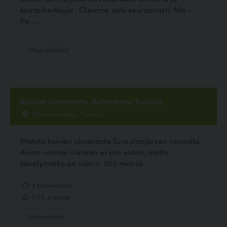
koiranherkkuja . Olemme auki seuraavasti: Ma -
Pe:...
Muut palvelut
Koirien uimaranta, Kotoranta/Tuusula
Kotorannankuja, Tuusula
Matala koirien uimaranta Tuusulanjärven rannalla.
Aivan rannan viereen ei saa autoa, mutta
kävelymatka on vain n. 200 metriä.
2 kommenttia
3.75, 4 ääntä
Uimapaikka