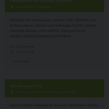
Menkijärven koirapuisto, ALAJÄRVI
Järvenpääntie 6, Alajärvi
Menkijärven koirapuisto, puiston koko 50x60m, 2m
korkea aitaus, maasto mäntykangas/hiekka. Järven
rannalla, koirien uitto sallittu. Vieressä toimii
kesäisin kyläyhdistyksen pyörittämä...
5 kommenttia
4.00, 3 ääntä
Koirapuisto
Koirien uimaranta
Järvenpääntie 26, 62760 Menkijärvi, Alajärvi
Upea matala hiekkaranta, koirien uittaminen sallittu.