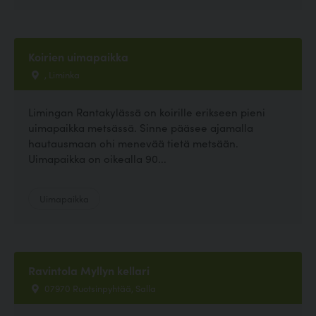
Koirien uimapaikka
, Liminka
Limingan Rantakylässä on koirille erikseen pieni
uimapaikka metsässä. Sinne pääsee ajamalla
hautausmaan ohi menevää tietä metsään.
Uimapaikka on oikealla 90...
Uimapaikka
Ravintola Myllyn kellari
07970 Ruotsinpyhtää, Salla