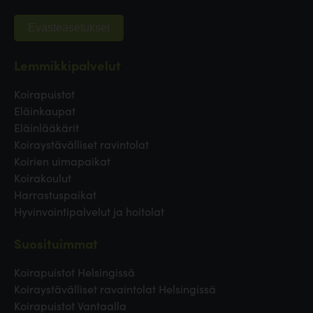
Evästeasetukset
Lemmikkipalvelut
Koirapuistot
Eläinkaupat
Eläinlääkärit
Koiraystävälliset ravintolat
Koirien uimapaikat
Koirakoulut
Harrastuspaikat
Hyvinvointipalvelut ja hoitolat
Suosituimmat
Koirapuistot Helsingissä
Koiraystävälliset ravaintolat Helsingissä
Koirapuistot Vantaalla