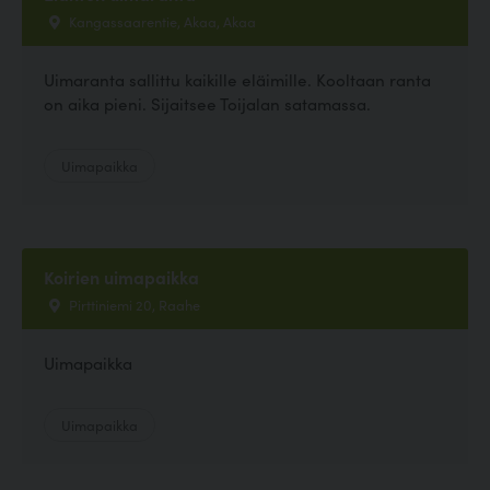
Kangassaarentie, Akaa, Akaa
Uimaranta sallittu kaikille eläimille. Kooltaan ranta
on aika pieni. Sijaitsee Toijalan satamassa.
Uimapaikka
Koirien uimapaikka
Pirttiniemi 20, Raahe
Uimapaikka
Uimapaikka