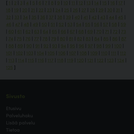
[
1
|
2
|
3
|
4
|
5
|
6
|
7
|
8
|
9
|
10
|
11
|
12
|
13
|
14
|
15
|
16
|
17
|
18
|
19
|
20
|
21
|
22
|
23
|
24
|
25
|
26
|
27
|
28
|
29
|
30
|
31
|
32
|
33
|
34
|
35
|
36
|
37
|
38
|
39
|
40
|
41
|
42
|
43
|
44
|
45
|
46
|
47
|
48
|
49
|
50
|
51
|
52
|
53
|
54
|
55
|
56
|
57
|
58
|
59
|
60
|
61
|
62
|
63
|
64
|
65
|
66
|
67
|
68
|
69
|
70
|
71
|
72
|
73
|
74
|
75
|
76
|
77
|
78
|
79
|
80
|
81
|
82
|
83
|
84
|
85
|
86
|
87
|
88
|
89
|
90
|
91
|
92
|
93
|
94
|
95
|
96
|
97
|
98
|
99
|
100
|
101
|
102
|
103
|
104
|
105
|
106
|
107
|
108
|
109
|
110
|
111
|
112
|
113
|
114
|
115
|
116
|
117
|
118
|
119
|
120
|
121
|
122
|
123
|
124
|
125
]
Sivusto
Etusivu
Palveluhaku
Lisää palvelu
Tietoa