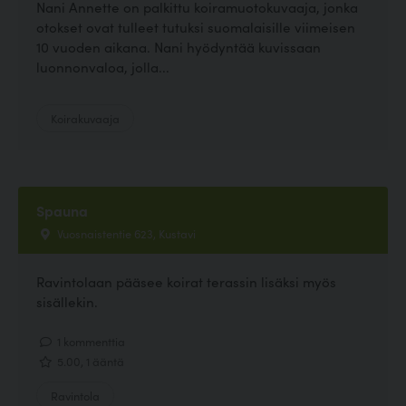
Nani Annette on palkittu koiramuotokuvaaja, jonka
otokset ovat tulleet tutuksi suomalaisille viimeisen
10 vuoden aikana. Nani hyödyntää kuvissaan
luonnonvaloa, jolla...
Koirakuvaaja
Spauna
Vuosnaistentie 623, Kustavi
Ravintolaan pääsee koirat terassin lisäksi myös
sisällekin.
1 kommenttia
5.00, 1 ääntä
Ravintola