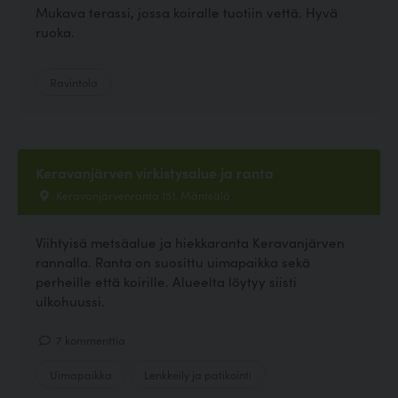
Mukava terassi, jossa koiralle tuotiin vettä. Hyvä
ruoka.
Ravintola
Keravanjärven virkistysalue ja ranta
Keravanjärvenranta 151, Mäntsälä
Viihtyisä metsäalue ja hiekkaranta Keravanjärven
rannalla. Ranta on suosittu uimapaikka sekä
perheille että koirille. Alueelta löytyy siisti
ulkohuussi.
7 kommenttia
Uimapaikka
Lenkkeily ja patikointi