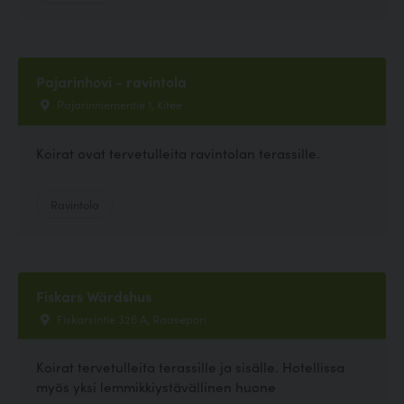
Pajarinhovi - ravintola
Pajarinniementie 1, Kitee
Koirat ovat tervetulleita ravintolan terassille.
Ravintola
Fiskars Wärdshus
Fiskarsintie 326 A, Raasepori
Koirat tervetulleita terassille ja sisälle. Hotellissa
myös yksi lemmikkiystävällinen huone