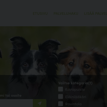
ETUSIVU
PALVELUHAKU
LISÄÄ PALVE
Valitse kategoria(t)
Koirapuisto
mi tai osoite
Eläinlääkäri
Ravintola