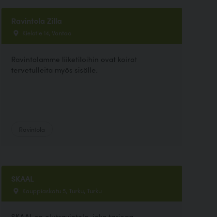
Ravintola Zilla
Kielotie 14, Vantaa
Ravintolamme liiketiloihin ovat koirat
tervetulleita myös sisälle.
Ravintola
SKAAL
Kauppiaskatu 5, Turku, Turku
SKAAL on olutravintola, joka tarjoaa