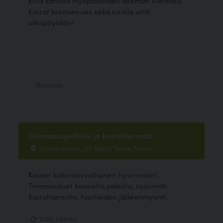
Kiva kahvila Huopalahden aseman vieressä.
Koirat bienvenues sekä sisälle että
ulkopöytään!
Ravintola
Trimmauspalvelu ja koirahieronta
Opastinkatu 1 , v17, 95420 Tornio, Tornio
Koiran kokonaisvaltainen hyvinvointi.
Trimmaukset koneella,saksilla, nypinnät.
Koirahieronta, tuotteiden jälleenmyynti.
5.00, 1 ääntä