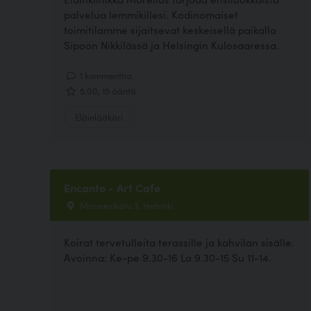
palvelua lemmikillesi. Kodinomaiset
toimitilamme sijaitsevat keskeisellä paikalla
Sipoon Nikkilässä ja Helsingin Kulosaaressa.
1 kommenttia
5.00, 15 ääntä
Eläinlääkäri
Encanto - Art Cafe
Maneesikatu 3, Helsinki
Koirat tervetulleita terassille ja kahvilan sisälle.
Avoinna: Ke-pe 9.30-16 La 9.30-15 Su 11-14.