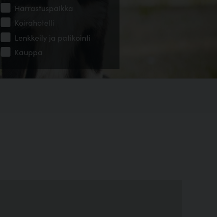
Harrastuspaikka
Koirahotelli
Lenkkeily ja patikointi
Kauppa