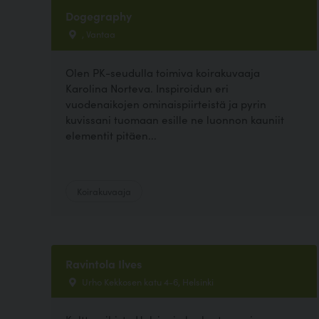
Dogegraphy
, Vantaa
Olen PK-seudulla toimiva koirakuvaaja
Karolina Norteva. Inspiroidun eri
vuodenaikojen ominaispiirteistä ja pyrin
kuvissani tuomaan esille ne luonnon kauniit
elementit pitäen...
Koirakuvaaja
Ravintola Ilves
Urho Kekkosen katu 4-6, Helsinki