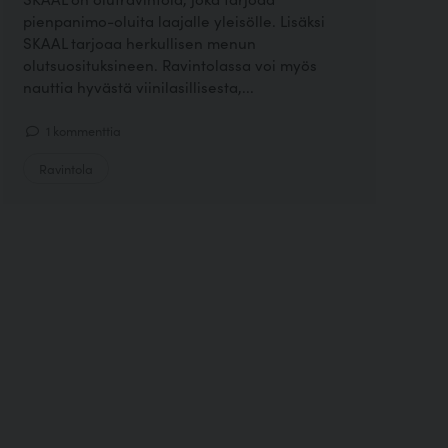
pienpanimo-oluita laajalle yleisölle. Lisäksi
SKAAL tarjoaa herkullisen menun
olutsuosituksineen. Ravintolassa voi myös
nauttia hyvästä viinilasillisesta,...
1 kommenttia
Ravintola