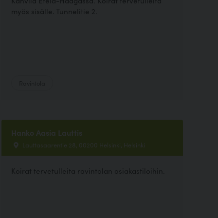
Kahvila Etelä-Haagassa. Koirat tervetulleita
myös sisälle. Tunnelitie 2.
Ravintola
Hanko Aasia Lauttis
Lauttasaarentie 28, 00200 Helsinki, Helsinki
Koirat tervetulleita ravintolan asiakastiloihin.