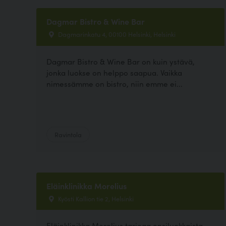
Dagmar Bistro & Wine Bar
Dagmarinkatu 4, 00100 Helsinki, Helsinki
Dagmar Bistro & Wine Bar on kuin ystävä,
jonka luokse on helppo saapua. Vaikka
nimessämme on bistro, niin emme ei...
Ravintola
Eläinklinikka Morelius
Kyösti Kallion tie 2, Helsinki
Eläinklinikka Morelius tarjoaa ensiluokkaista