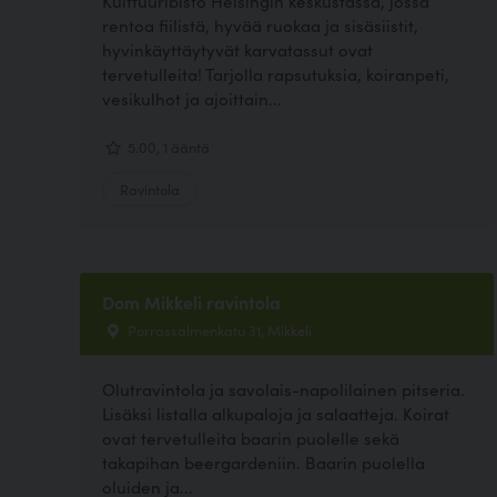
Kulttuuribisto Helsingin keskustassa, jossa
rentoa fiilistä, hyvää ruokaa ja sisäsiistit,
hyvinkäyttäytyvät karvatassut ovat
tervetulleita! Tarjolla rapsutuksia, koiranpeti,
vesikulhot ja ajoittain...
5.00, 1 ääntä
Ravintola
Dom Mikkeli ravintola
Porrassalmenkatu 31, Mikkeli
Olutravintola ja savolais-napolilainen pitseria.
Lisäksi listalla alkupaloja ja salaatteja. Koirat
ovat tervetulleita baarin puolelle sekä
takapihan beergardeniin. Baarin puolella
oluiden ja...