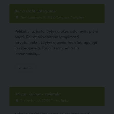
Bar & Cafe Lategame
Kuninkaankatu 19, 33210 Tampere, Tampere
Pelikahvila, josta löytyy alakerrasta myös pieni
baari. Koirat toivotetaan lämpimästi
tervetulleeksi. Löytyy ajanviettoon lautapelejä
ja videopelejä. Tarjolla mm. erilaisia
leivonnaisia,...
Ravintola
Unican Kulma -ravintola
Brahenkatu 2, 20100 Turku, Turku
Kulman ravintolaan ovat koirat lämpimästi