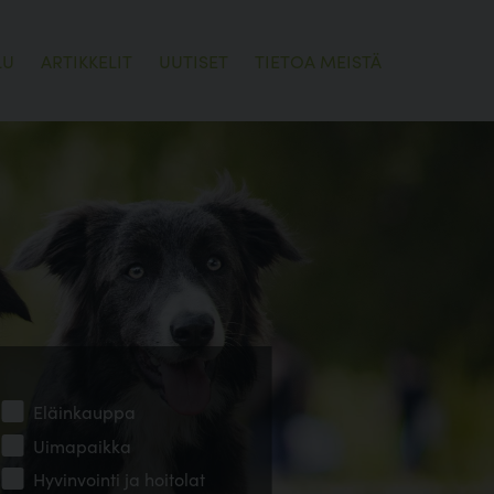
LU
ARTIKKELIT
UUTISET
TIETOA MEISTÄ
Eläinkauppa
Uimapaikka
Hyvinvointi ja hoitolat