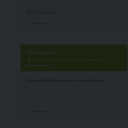
5.00, 1 ääntä
Ravintola
Tuju Taproom
Soittokunnanraitti 2, 53100 Lappeenranta ,
Lappeenranta
Koiraystävällinen pizzeria ja oluthuone
Ravintola