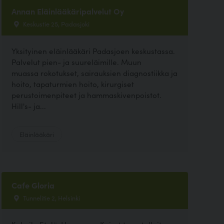
Annan Eläinlääkäripalvelut Oy
Keskustie 25, Padasjoki
Yksityinen eläinlääkäri Padasjoen keskustassa.
Palvelut pien- ja suureläimille. Muun
muassa rokotukset, sairauksien diagnostiikka ja
hoito, tapaturmien hoito, kirurgiset
perustoimenpiteet ja hammaskivenpoistot.
Hill's- ja...
Eläinlääkäri
Cafe Gloria
Tunnelitie 2, Helsinki