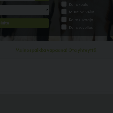
Koirakoulu
Muut palvelut
Koirakuvaaja
Koirasovellus
Mainospaikka vapaana!
Ota yhteyttä.