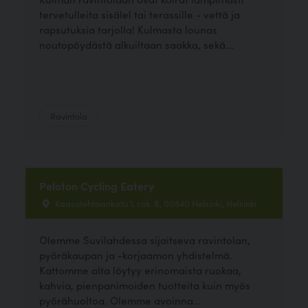
tervetulleita sisälel tai terassille - vettä ja
rapsutuksia tarjolla! Kulmasta lounas
noutopöydästä alkuiltaan saakka, sekä...
Ravintola
Peloton Cycling Eatery
Kaasutehtaankatu 1, rak. 8, 00540 Helsinki, Helsinki
Olemme Suvilahdessa sijaitseva ravintolan,
pyöräkaupan ja -korjaamon yhdistelmä.
Kattomme alta löytyy erinomaista ruokaa,
kahvia, pienpanimoiden tuotteita kuin myös
pyörähuoltoa. Olemme avoinna...