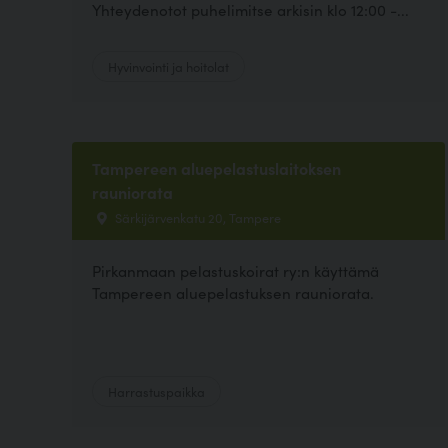
Yhteydenotot puhelimitse arkisin klo 12:00 -...
Hyvinvointi ja hoitolat
Tampereen aluepelastuslaitoksen
rauniorata
Särkijärvenkatu 20, Tampere
Pirkanmaan pelastuskoirat ry:n käyttämä
Tampereen aluepelastuksen rauniorata.
Harrastuspaikka