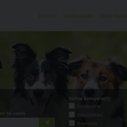
ETUSIVU
PALVELUHAKU
LISÄÄ PALVE
Valitse kategoria(t)
Koirapuisto
mi tai osoite
Eläinlääkäri
Ravintola