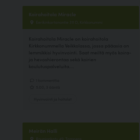
Koirahoitola Miracle
Eerikinkartanontie 311 D, Kirkkonummi
Koirahoitola Miracle on koirahoitola
Kirkkonummella Veikkolassa, jossa pääasia on
lemmikkisi hyvinvointi. Saat meiltä myös koira-
ja hevoshierontaa sekä koirien
koulutuspalveluita....
1 kommenttia
5.00, 3 ääntä
Hyvinvointi ja hoitolat
Meirän Halli
Rounionkatu 49, Tampere