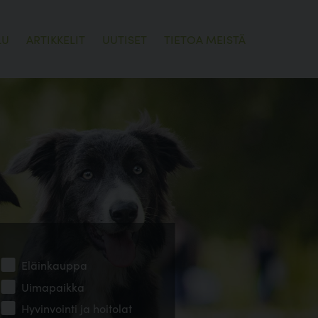
LU
ARTIKKELIT
UUTISET
TIETOA MEISTÄ
Eläinkauppa
Uimapaikka
Hyvinvointi ja hoitolat