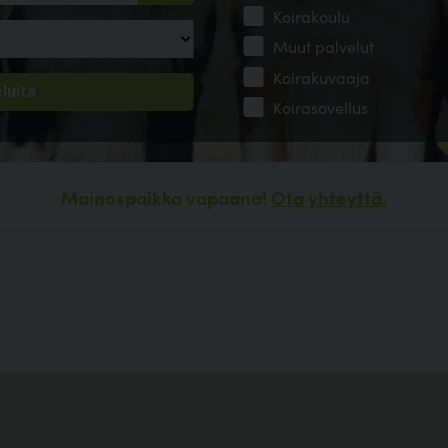
Koirakoulu
Muut palvelut
Koirakuvaaja
Koirasovellus
Mainospaikka vapaana!
Ota yhteyttä.