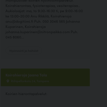
Monipuoliset koirien hyvinvointipalvelut.
Koirahierontaa, fysioterapiaa, vesiterapiaa..
Aukioloajat: ma, to 9:30-16:30 ti, pe 9:00-16:00
ke 13:00-20:00 Anu Rikkilä, Koirahieroja
anu@dogitiimi.fi Puh. 050 3046 565 Johanna
Kuparinen, Koirahieroja
johanna.kuparinen@nitronpaikka.com Puh.
045 8060...
Hyvinvointi ja hoitolat
Koirahieroja Jaana Tala
Riihipellonkatu 24, Tampere
Koirien hierontapalvelut.