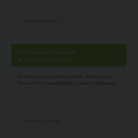
Hyvinvointi ja hoitolat
Koirahieronta Rentotassu
Hämeenkatu 44, Riihimäki
Koirahieroja Laura Ruoskanen. Vastaanotto:
Posture Hyvinvointiklinikka, lisäksi kotikäynnit.
Hyvinvointi ja hoitolat