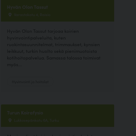
Hyvän Olon Tassut
Varastokatu 4, Raisio
Hyvän Olon Tassut tarjoaa koirien
hyvinvointipalveluita, kuten
ruokintasuunnitelmat, trimmaukset, kynsien
leikkuut, turkin huolto sekä pienimuotoista
kotihoitopalvelua. Samassa talossa toimivat
myös...
Hyvinvointi ja hoitolat
Turun Koirafysio
Lukkosepänkatu 6A, Turku