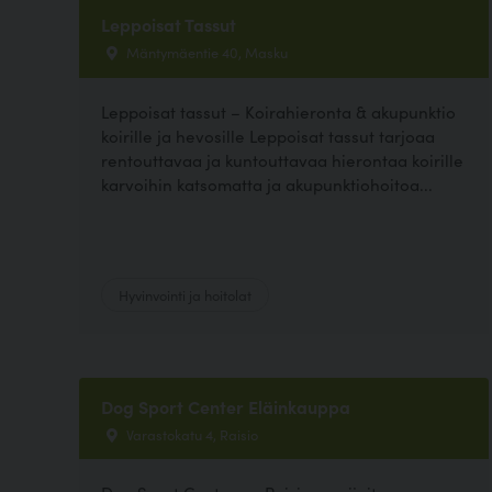
Leppoisat Tassut
Mäntymäentie 40, Masku
Leppoisat tassut – Koirahieronta & akupunktio
koirille ja hevosille Leppoisat tassut tarjoaa
rentouttavaa ja kuntouttavaa hierontaa koirille
karvoihin katsomatta ja akupunktiohoitoa...
Hyvinvointi ja hoitolat
Dog Sport Center Eläinkauppa
Varastokatu 4, Raisio