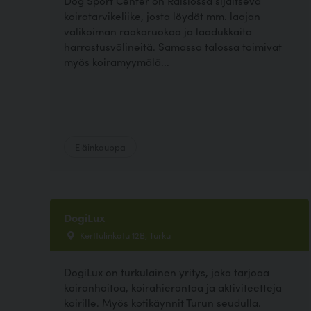
Dog Sport Center on Raisiossa sijaitseva
koiratarvikeliike, josta löydät mm. laajan
valikoiman raakaruokaa ja laadukkaita
harrastusvälineitä. Samassa talossa toimivat
myös koiramyymälä...
Eläinkauppa
DogiLux
Kerttulinkatu 12B, Turku
DogiLux on turkulainen yritys, joka tarjoaa
koiranhoitoa, koirahierontaa ja aktiviteetteja
koirille. Myös kotikäynnit Turun seudulla.