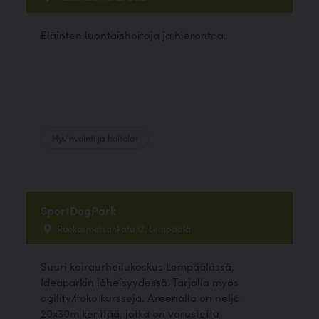
Eläinten luontaishoitoja ja hierontaa.
Hyvinvointi ja hoitolat
SportDogPark
Ruokosmetsänkatu 12, Lempäälä
Suuri koiraurheilukeskus Lempäälässä,
Ideaparkin läheisyydessä. Tarjolla myös
agility/toko kursseja. Areenalla on neljä
20x30m kenttää, jotka on varustettu