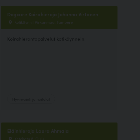
Dogcare Koirahieroja Johanna Virtanen
Kotikäynnit Pirkanmaa, Tampere
Koirahierontapalvelut kotikäynnein.
Hyvinvointi ja hoitolat
Eläinhieroja Laura Ahmala
Ketokatu 8, Oulu