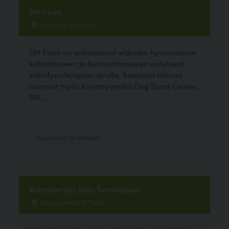
DH Fysio
Purokatu 3, Raisio
DH Fysio on erikoistunut eläinten hyvinvoinnin
edistämiseen ja kuntouttamiseen erityisesti
eläinfysioterapian avulla. Samassa talossa
toimivat myös koiramyymälä Dog Sport Center,
DH...
Hyvinvointi ja hoitolat
Koirahieroja Satu Teräväinen
Rajaojankatu 9, Turku