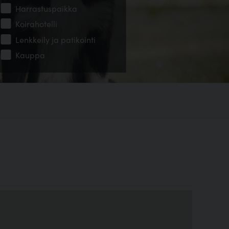
Harrastuspaikka
Koirahotelli
Lenkkeily ja patikointi
Kauppa