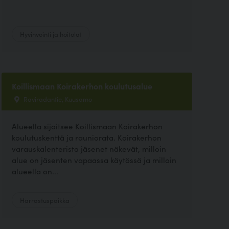
Hyvinvointi ja hoitolat
Koillismaan Koirakerhon koulutusalue
Raviradantie, Kuusamo
Alueella sijaitsee Koillismaan Koirakerhon
koulutuskenttä ja rauniorata. Koirakerhon
varauskalenterista jäsenet näkevät, milloin
alue on jäsenten vapaassa käytössä ja milloin
alueella on...
Harrastuspaikka