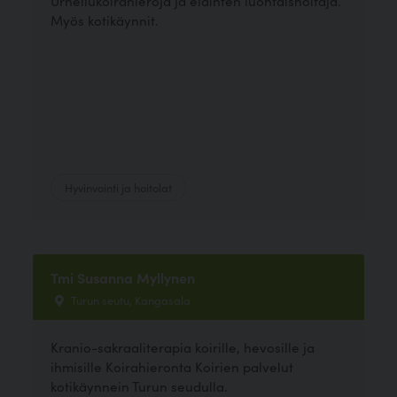
Urheilukoirahieroja ja eläinten luontaishoitaja.
Myös kotikäynnit.
Hyvinvointi ja hoitolat
Tmi Susanna Myllynen
Turun seutu, Kangasala
Kranio-sakraaliterapia koirille, hevosille ja
ihmisille Koirahieronta Koirien palvelut
kotikäynnein Turun seudulla.