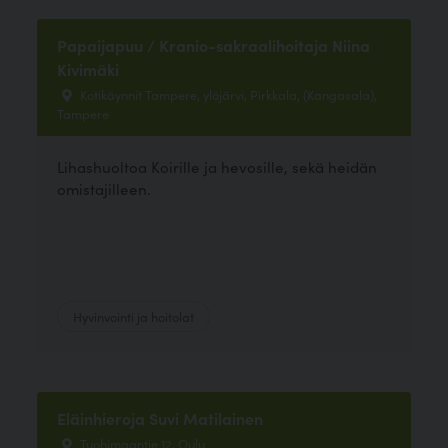
Papaijapuu / Kranio-sakraalihoitaja Niina
Kivimäki
Kotikäynnit Tampere, ylöjärvi, Pirkkala, (Kangasala),
Tampere
Lihashuoltoa Koirille ja hevosille, sekä heidän
omistajilleen.
Hyvinvointi ja hoitolat
Eläinhieroja Suvi Matilainen
Tuohimaantie 12, Oulu