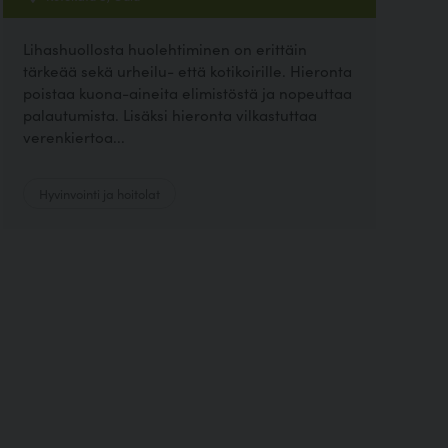
Lihashuollosta huolehtiminen on erittäin
tärkeää sekä urheilu- että kotikoirille. Hieronta
poistaa kuona-aineita elimistöstä ja nopeuttaa
palautumista. Lisäksi hieronta vilkastuttaa
verenkiertoa...
Hyvinvointi ja hoitolat