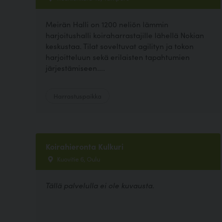
Meirän Halli on 1200 neliön lämmin
harjoitushalli koiraharrastajille lähellä Nokian
keskustaa. Tilat soveltuvat agilityn ja tokon
harjoitteluun sekä erilaisten tapahtumien
järjestämiseen....
Harrastuspaikka
Koirahieronta Kulkuri
Kuovitie 6, Oulu
Tällä palvelulla ei ole kuvausta.