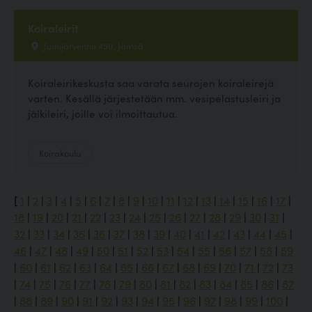
Koiraleirit
Jumijärventie 450, Jämsä
Koiraleirikeskusta saa varata seurojen koiraleirejä
varten. Kesällä järjestetään mm. vesipelastusleiri ja
jälkileiri, joille voi ilmoittautua.
Koirakoulu
[
1
|
2
|
3
|
4
|
5
|
6
|
7
|
8
|
9
|
10
|
11
|
12
|
13
|
14
|
15
|
16
|
17
|
18
|
19
|
20
|
21
|
22
|
23
|
24
|
25
|
26
|
27
|
28
|
29
|
30
|
31
|
32
|
33
|
34
|
35
|
36
|
37
|
38
|
39
|
40
|
41
|
42
|
43
|
44
|
45
|
46
|
47
|
48
|
49
|
50
|
51
|
52
|
53
|
54
|
55
|
56
|
57
|
58
|
59
|
60
|
61
|
62
|
63
|
64
|
65
|
66
|
67
|
68
|
69
|
70
|
71
|
72
|
73
|
74
|
75
|
76
|
77
|
78
|
79
|
80
|
81
|
82
|
83
|
84
|
85
|
86
|
87
|
88
|
89
|
90
|
91
|
92
|
93
|
94
|
95
|
96
|
97
|
98
|
99
|
100
|