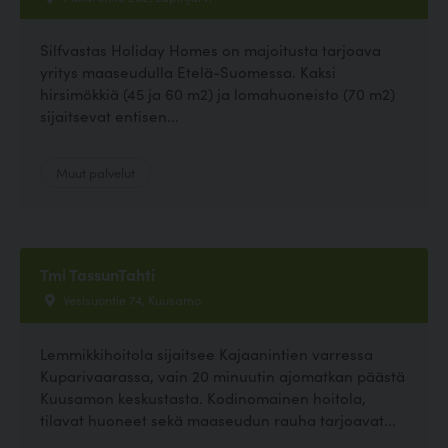
Silfvastas Holiday Homes on majoitusta tarjoava
yritys maaseudulla Etelä-Suomessa. Kaksi
hirsimökkiä (45 ja 60 m2) ja lomahuoneisto (70 m2)
sijaitsevat entisen...
Muut palvelut
Tmi TassunTahti
Vesisuontie 74, Kuusamo
Lemmikkihoitola sijaitsee Kajaanintien varressa
Kuparivaarassa, vain 20 minuutin ajomatkan päästä
Kuusamon keskustasta. Kodinomainen hoitola,
tilavat huoneet sekä maaseudun rauha tarjoavat...