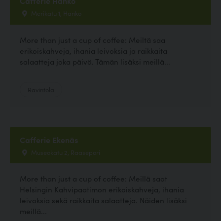
Cafferie Hanko
Merikatu 1, Hanko
More than just a cup of coffee: Meiltä saa
erikoiskahveja, ihania leivoksia ja raikkaita
salaatteja joka päivä. Tämän lisäksi meillä...
Ravintola
Cafferie Ekenäs
Museokatu 2, Raasepori
More than just a cup of coffee: Meillä saat
Helsingin Kahvipaatimon erikoiskahveja, ihania
leivoksia sekä raikkaita salaatteja. Näiden lisäksi
meillä...