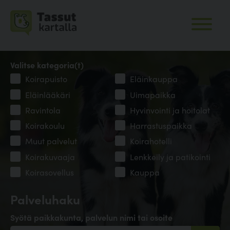
Valitse kategoria(t)
Koirapuisto
Eläinkauppa
Eläinlääkäri
Uimapaikka
Ravintola
Hyvinvointi ja hoitolat
Koirakoulu
Harrastuspaikka
Muut palvelut
Koirahotelli
Koirakuvaaja
Lenkkeily ja patikointi
Koirasovellus
Kauppa
Palveluhaku
Syötä paikkakunta, palvelun nimi tai osoite