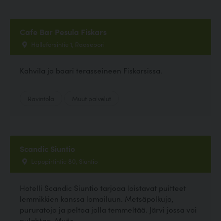
Cafe Bar Pesula Fiskars
Hälleforsintie 1, Raasepori
Kahvila ja baari terasseineen Fiskarsissa.
Ravintola
Muut palvelut
Scandic Siuntio
Lepopirtintie 80, Siuntio
Hotelli Scandic Siuntio tarjoaa loistavat puitteet
lemmikkien kanssa lomailuun. Metsäpolkuja,
pururatoja ja peltoa jolla temmeltää. Järvi jossa voi
pulahtaa. Myös...