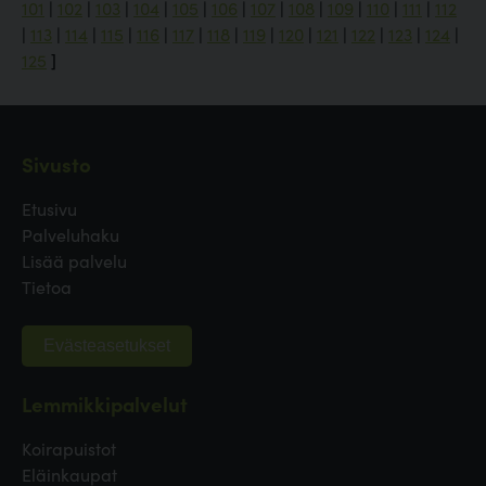
101
|
102
|
103
|
104
|
105
|
106
|
107
|
108
|
109
|
110
|
111
|
112
|
113
|
114
|
115
|
116
|
117
|
118
|
119
|
120
|
121
|
122
|
123
|
124
|
125
]
Sivusto
Etusivu
Palveluhaku
Lisää palvelu
Tietoa
Evästeasetukset
Lemmikkipalvelut
Koirapuistot
Eläinkaupat