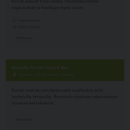
Koirat saavat tulla sisälle. Henkilökunnalta
rapsutukset ja herkkuja myös usein.
1 kommenttia
5.00, 3 ääntä
Ravintola
Kusmiku Street Food & Bar
Savontie 7, 18100 Heinola, Heinola
Koirat ovat tervetulleita sekä sisätiloihin että
lasitetulle terassille. Ravintola sijaitsee rakennuksen
toisessa kerroksessa.
Ravintola