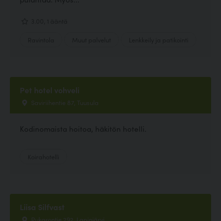
3.00, 1 ääntä
Ravintola
Muut palvelut
Lenkkeily ja patikointi
Pet hotel vohveli
Saviriihentie 87, Tuusula
Kodinomaista hoitoa, häkitön hotelli.
Koirahotelli
Liisa Silfvast
Pukarontie 292, Lapinjärvi