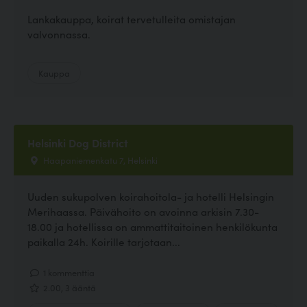
Lankakauppa, koirat tervetulleita omistajan
valvonnassa.
Kauppa
Helsinki Dog District
Haapaniemenkatu 7, Helsinki
Uuden sukupolven koirahoitola- ja hotelli Helsingin
Merihaassa. Päivähoito on avoinna arkisin 7.30-
18.00 ja hotellissa on ammattitaitoinen henkilökunta
paikalla 24h. Koirille tarjotaan...
1 kommenttia
2.00, 3 ääntä