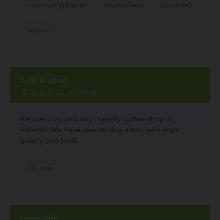
Hyvinvointi ja hoitolat
Muut palvelut
Koirahotelli
Kauppa
Cafe Scallion
Fredrikinkatu 33, Helsinki
We are cozy and dog friendly coffee shop in
Helsinki. We have special dog menu with high
quality dog food...
Ravintola
Fazer cafe