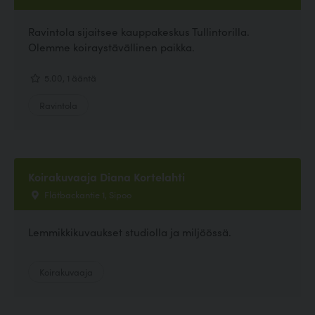
Ravintola sijaitsee kauppakeskus Tullintorilla.
Olemme koiraystävällinen paikka.
5.00, 1 ääntä
Ravintola
Koirakuvaaja Diana Kortelahti
Flätbackantie 1, Sipoo
Lemmikkikuvaukset studiolla ja miljöössä.
Koirakuvaaja