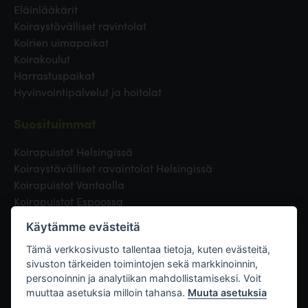
Eläinlääkärit
Koiraystävälliset ravintolat
Koirien uimapaikat
Koirakoulut
Harrastuspaikat
Hyvinvointipalvelut ja hoitolat
Suosituimmat
Koirapuistot Helsingissä
Koiraystävälliset ravaintolat Helsingissä
Koirapuistot Vantaalla
Koirapuistot Espoossa
Koirapuistot Turussa
Käytämme evästeitä
Eläinlääkäri Helsingissä
Koirapuistot Tampereella
Tämä verkkosivusto tallentaa tietoja, kuten evästeitä,
sivuston tärkeiden toimintojen sekä markkinoinnin,
personoinnin ja analytiikan mahdollistamiseksi. Voit
Linkit
muuttaa asetuksia milloin tahansa.
Muuta asetuksia