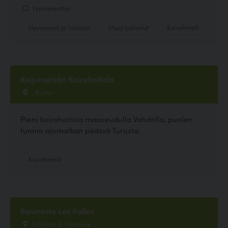
1 kommenttia
Hyvinvointi ja hoitolat
Muut palvelut
Koirahotelli
Keijumetsän Koirahoitola
, Rusko
Pieni koirahoitola maaseudulla Vahdolla, puolen
tunnin ajomatkan päässä Turusta.
Koirahotelli
Ravintola Los Pollos
Tullikatu 6, Tampere