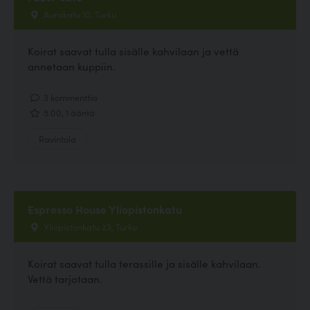
Aurakatu 10, Turku
Koirat saavat tulla sisälle kahvilaan ja vettä
annetaan kuppiin.
3 kommenttia
5.00, 1 ääntä
Ravintola
Espresso House Yliopistonkatu
Yliopistonkatu 23, Turku
Koirat saavat tulla terassille ja sisälle kahvilaan.
Vettä tarjotaan.