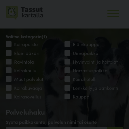
Valitse kategoria(t)
Koirapuisto
Eläinkauppa
Eläinlääkäri
Uimapaikka
Ravintola
Hyvinvointi ja hoitolat
Koirakoulu
Harrastuspaikka
Muut palvelut
Koirahotelli
Koirakuvaaja
Lenkkeily ja patikointi
Koirasovellus
Kauppa
Palveluhaku
Syötä paikkakunta, palvelun nimi tai osoite