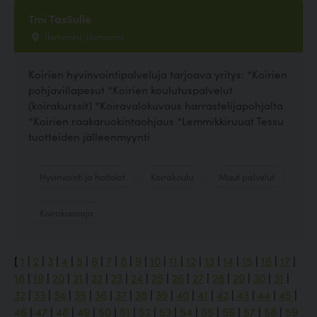
Tmi TasSulle
Ilomantsi, Ilomantsi
Koirien hyvinvointipalveluja tarjoava yritys: *Koirien
pohjavillapesut *Koirien koulutuspalvelut
(koirakurssit) *Koiravalokuvaus harrastelijapohjalta
*Koirien raakaruokintaohjaus *Lemmikkiruuat Tessu
tuotteiden jälleenmyynti
Hyvinvointi ja hoitolat
Koirakoulu
Muut palvelut
Koirakuvaaja
[
1
|
2
|
3
|
4
|
5
|
6
|
7
|
8
|
9
|
10
|
11
|
12
|
13
|
14
|
15
|
16
|
17
|
18
|
19
|
20
|
21
|
22
|
23
|
24
|
25
|
26
|
27
|
28
|
29
|
30
|
31
|
32
|
33
|
34
|
35
|
36
|
37
|
38
|
39
|
40
|
41
|
42
|
43
|
44
|
45
|
46
|
47
|
48
|
49
|
50
|
51
|
52
|
53
|
54
|
55
|
56
|
57
|
58
|
59