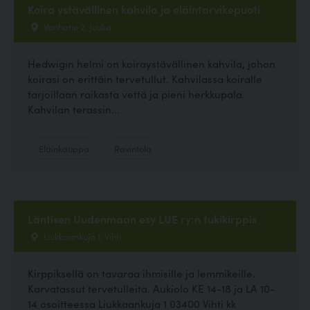
Koira ystävällinen kahvila ja eläintarvikepuoti
Vanhatie 2, Juuka
Hedwigin helmi on koiraystävällinen kahvila, johon
koirasi on erittäin tervetullut. Kahvilassa koiralle
tarjoillaan raikasta vettä ja pieni herkkupala.
Kahvilan terassin...
Eläinkauppa
Ravintola
Läntisen Uudenmaan esy LUE ry:n tukikirppis
Liukkaankuja 1, Vihti
Kirppiksellä on tavaraa ihmisille ja lemmikeille.
Karvatassut tervetulleita. Aukiolo KE 14-18 ja LA 10-
14 osoitteessa Liukkaankuja 1 03400 Vihti kk