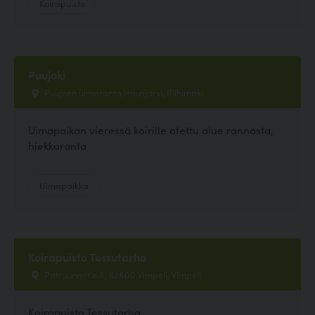
Koirapuisto
Puujoki
Puujoen uimaranta,Hausjärvi, Riihimäki
Uimapaikan vieressä koirille otettu alue rannasta,
hiekkaranta
Uimapaikka
Koirapuisto Tessutarha
Patruunantie 8, 62800 Vimpeli, Vimpeli
Koirapuisto Tessutarha