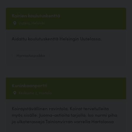
Koirien koulutuskenttä
Uutela, Helsinki
Aidattu koulutuskenttä Helsingin Uutelassa.
Harrastuspaikka
Kuninkaanportti
Keskustie 2, Hartola
Koiraystävällinen ravintola. Koirat tervetulleita
myös sisälle. Juoma-astioita tarjolla. Iso nurmi piha
ja ulkoterasseja Tainionvirran varrella Hartolassa