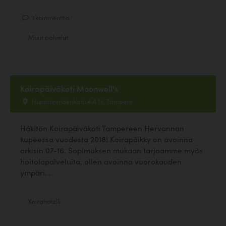
1 kommenttia
Muut palvelut
Koirapäiväkoti Moonwell's
Huppionmäenkatu 4 A 14, Tampere
Häkitön Koirapäiväkoti Tampereen Hervannan
kupeessa vuodesta 2018! Koirapäikky on avoinna
arkisin 07-16. Sopimuksen mukaan tarjoamme myös
hoitolapalveluita, ollen avoinna vuorokauden
ympäri....
Koirahotelli