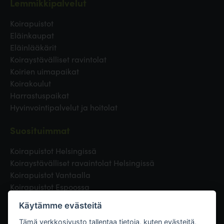
Lemmikkipalvelut
Koirapuistot
Eläinkaupat
Eläinlääkärit
Koiraystävälliset ravintolat
Koirien uimapaikat
Koirakoulut
Harrastuspaikat
Hyvinvointipalvelut ja hoitolat
Suosituimmat
Koirapuistot Helsingissä
Koiraystävälliset ravaintolat Helsingissä
Koirapuistot Vantaalla
Koirapuistot Espoossa
Koirapuistot Turussa
Käytämme evästeitä
Eläinlääkäri Helsingissä
Koirapuistot Tampereella
Tämä verkkosivusto tallentaa tietoja, kuten evästeitä,