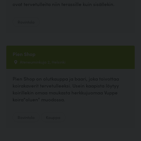
ovat tervetulleita niin terassille kuin sisällekin.
Ravintola
Pien Shop
Ateneuminkuja 2, Helsinki
Pien Shop on olutkauppa ja baari, joka toivottaa
koirakaverit tervetulleeksi. Usein kaapista löytyy
koirillekin omaa maukasta herkkujuomaa Vuppe
koira"oluen" muodossa.
Ravintola
Kauppa