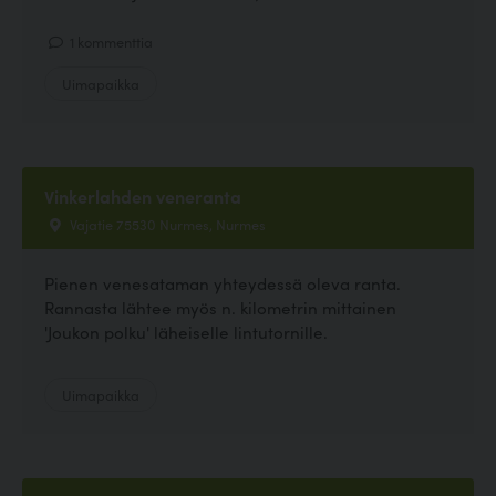
1 kommenttia
Uimapaikka
Vinkerlahden veneranta
Vajatie 75530 Nurmes, Nurmes
Pienen venesataman yhteydessä oleva ranta.
Rannasta lähtee myös n. kilometrin mittainen
'Joukon polku' läheiselle lintutornille.
Uimapaikka