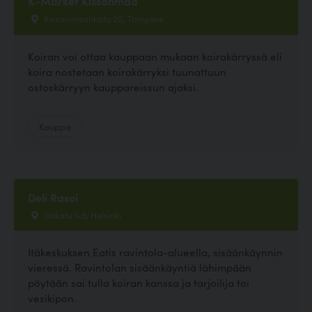
K-Market Kissanmaa
Kissanmaankatu 20, Tampere
Koiran voi ottaa kauppaan mukaan koirakärryssä eli
koira nostetaan koirakärryksi tuunattuun
ostoskärryyn kauppareissun ajaksi.
Kauppa
Deli Rasoi
Itäkatu 1-5, Helsinki
Itäkeskuksen Eatis ravintola-alueella, sisäänkäynnin
vieressä. Ravintolan sisäänkäyntiä lähimpään
pöytään sai tulla koiran kanssa ja tarjoilija toi
vesikipon.