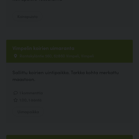
Koirapuisto
Vimpelin koirien uimaranta
Rantakyläntie 560, 62860 Vimpeli, Vimpeli
Sallittu koirien uintipaikka. Tarkka kohta merkattu
maastoon.
1 kommenttia
1.00, 1 ääntä
Uimapaikka