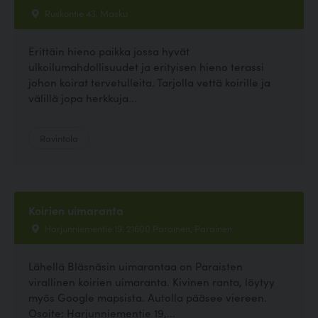
Ruskontie 43, Masku
Erittäin hieno paikka jossa hyvät
ulkoilumahdollisuudet ja erityisen hieno terassi
johon koirat tervetulleita. Tarjolla vettä koirille ja
välillä jopa herkkuja...
Ravintola
Koirien uimaranta
Harjunniementie 19, 21600 Parainen, Parainen
Lähellä Bläsnäsin uimarantaa on Paraisten
virallinen koirien uimaranta. Kivinen ranta, löytyy
myös Google mapsista. Autolla pääsee viereen.
Osoite: Harjunniementie 19,...