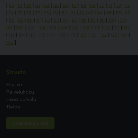
|
60
|
61
|
62
|
63
|
64
|
65
|
66
|
67
|
68
|
69
|
70
|
71
|
72
|
73
|
74
|
75
|
76
|
77
|
78
|
79
|
80
|
81
|
82
|
83
|
84
|
85
|
86
|
87
|
88
|
89
|
90
|
91
|
92
|
93
|
94
|
95
|
96
|
97
|
98
|
99
|
100
|
101
|
102
|
103
|
104
|
105
|
106
|
107
|
108
|
109
|
110
|
111
|
112
|
113
|
114
|
115
|
116
|
117
|
118
|
119
|
120
|
121
|
122
|
123
|
124
|
125
]
Sivusto
Etusivu
Palveluhaku
Lisää palvelu
Tietoa
Evästeasetukset