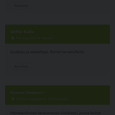
Ravintola
Skiffer Kallio
Fleminginkatu 8, Helsinki
Liuskoja ja salaatteja. Koirat tervetulleita.
Ravintola
Nooran Viinibaari
Raatihuoneenkatu 8, Hämeenlinna
Hämeenlinnan keskustassa viinibaari, jonne koirat