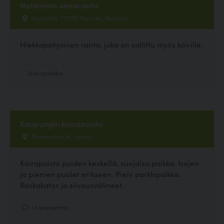
Nahkimon uimaranta
Hurtantie 75500 Nurmes, Nurmes
Hiekkapohjainen ranta, joka on sallittu myös koirille.
Uimapaikka
Kaupungin koirapuisto
Braheantie 14, Lieksa
Koirapuisto puiden keskellä, suojaisa paikka. Isojen
ja pienien puolet erikseen. Pieni parkkipaikka.
Roskakatos ja siivousvälineet.
1 kommenttia