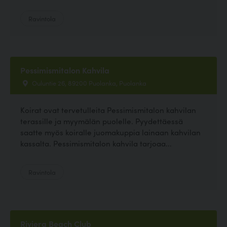
Ravintola
Pessimismitalon Kahvila
Ouluntie 26, 89200 Puolanka, Puolanka
Koirat ovat tervetulleita Pessimismitalon kahvilan
terassille ja myymälän puolelle. Pyydettäessä
saatte myös koiralle juomakuppia lainaan kahvilan
kassalta. Pessimismitalon kahvila tarjoaa...
Ravintola
Riviera Beach Club