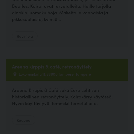
Beatles. Koirat ovat tervetulleita. Heille tarjolla
ainakin juomakulhoja. Makeita leivonnaisia ja
pikkusuolaista, kylmiä...
Ravintola
Areena kirppis & café, retronäyttely
Lokomonkatu 11, 33900 tampere, Tampere
Areena Kirppis & Café sekä Eero Lehtisen
historiallinen retronäyttely. Koirakärry käytössä.
Hyvin käyttäytyvät lemmikit tervetulleita.
Kauppa