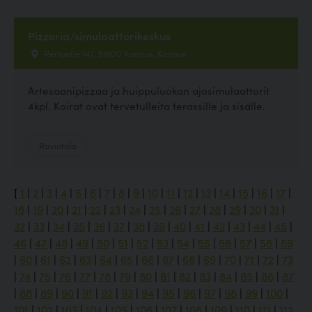
Pizzeria/simulaattorikeskus
Pertuntie 147, 69100 Kannus, Kannus
Artesaanipizzaa ja huippuluokan ajosimulaattorit
4kpl. Koirat ovat tervetulleita terassille ja sisälle.
Ravintola
[
1
|
2
|
3
|
4
|
5
|
6
|
7
|
8
|
9
|
10
|
11
|
12
|
13
|
14
|
15
|
16
|
17
|
18
|
19
|
20
|
21
|
22
|
23
|
24
|
25
|
26
|
27
|
28
|
29
|
30
|
31
|
32
|
33
|
34
|
35
|
36
|
37
|
38
|
39
|
40
|
41
|
42
|
43
|
44
|
45
|
46
|
47
|
48
|
49
|
50
|
51
|
52
|
53
|
54
|
55
|
56
|
57
|
58
|
59
|
60
|
61
|
62
|
63
|
64
|
65
|
66
|
67
|
68
|
69
|
70
|
71
|
72
|
73
|
74
|
75
|
76
|
77
|
78
|
79
|
80
|
81
|
82
|
83
|
84
|
85
|
86
|
87
|
88
|
89
|
90
|
91
|
92
|
93
|
94
|
95
|
96
|
97
|
98
|
99
|
100
|
101
|
102
|
103
|
104
|
105
|
106
|
107
|
108
|
109
|
110
|
111
|
112