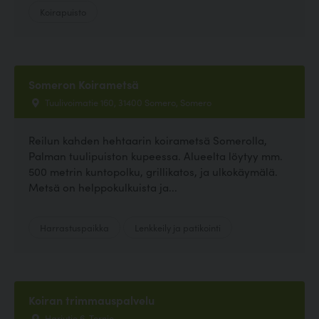
Koirapuisto
Someron Koirametsä
Tuulivoimatie 160, 31400 Somero, Somero
Reilun kahden hehtaarin koirametsä Somerolla,
Palman tuulipuiston kupeessa. Alueelta löytyy mm.
500 metrin kuntopolku, grillikatos, ja ulkokäymälä.
Metsä on helppokulkuista ja...
Harrastuspaikka
Lenkkeily ja patikointi
Koiran trimmauspalvelu
Harjutie 6, Tornio