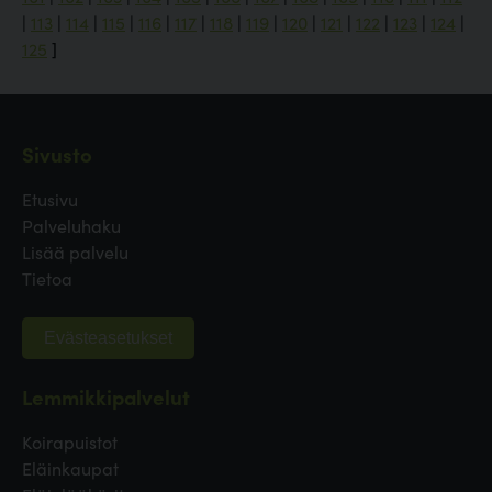
|
113
|
114
|
115
|
116
|
117
|
118
|
119
|
120
|
121
|
122
|
123
|
124
|
125
]
Sivusto
Etusivu
Palveluhaku
Lisää palvelu
Tietoa
Evästeasetukset
Lemmikkipalvelut
Koirapuistot
Eläinkaupat