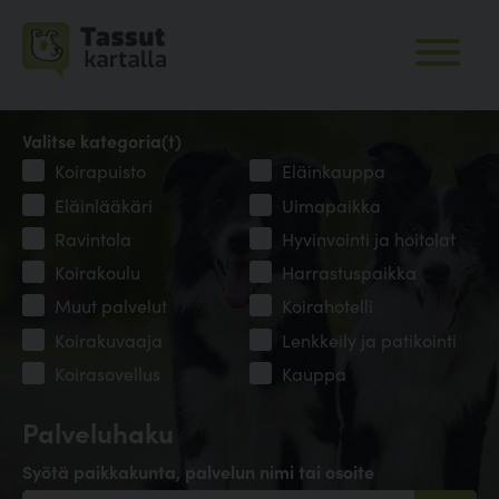
Valitse kategoria(t)
Koirapuisto
Eläinkauppa
Eläinlääkäri
Uimapaikka
Ravintola
Hyvinvointi ja hoitolat
Koirakoulu
Harrastuspaikka
Muut palvelut
Koirahotelli
Koirakuvaaja
Lenkkeily ja patikointi
Koirasovellus
Kauppa
Palveluhaku
Syötä paikkakunta, palvelun nimi tai osoite