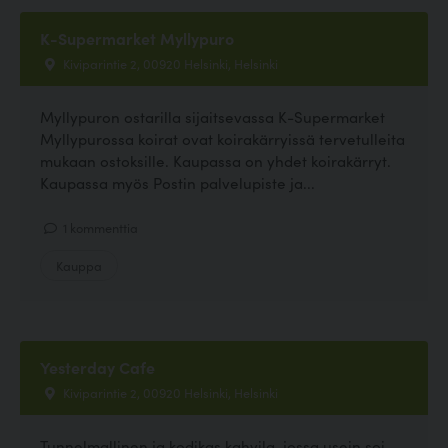
K-Supermarket Myllypuro
Kiviparintie 2, 00920 Helsinki, Helsinki
Myllypuron ostarilla sijaitsevassa K-Supermarket
Myllypurossa koirat ovat koirakärryissä tervetulleita
mukaan ostoksille. Kaupassa on yhdet koirakärryt.
Kaupassa myös Postin palvelupiste ja...
1 kommenttia
Kauppa
Yesterday Cafe
Kiviparintie 2, 00920 Helsinki, Helsinki
Tunnelmallinen ja kodikas kahvila, jossa usein soi