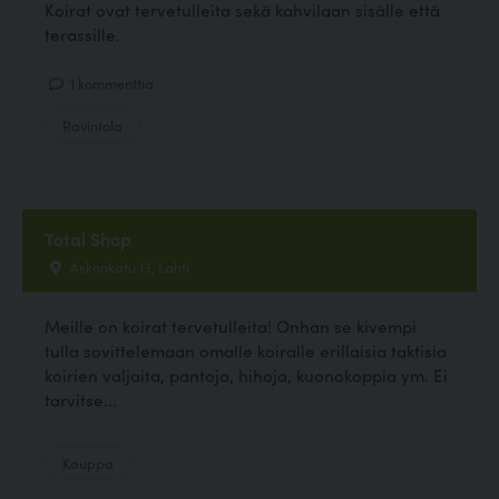
Koirat ovat tervetulleita sekä kahvilaan sisälle että
terassille.
1 kommenttia
Ravintola
Total Shop
Askonkatu 13, Lahti
Meille on koirat tervetulleita! Onhan se kivempi
tulla sovittelemaan omalle koiralle erillaisia taktisia
koirien valjaita, pantoja, hihoja, kuonokoppia ym. Ei
tarvitse...
Kauppa