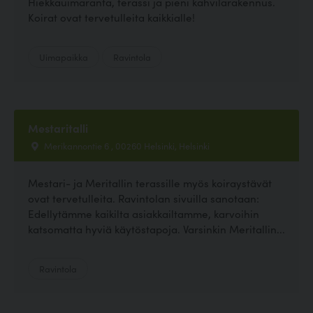
Hiekkauimaranta, terassi ja pieni kahvilarakennus.
Koirat ovat tervetulleita kaikkialle!
Uimapaikka
Ravintola
Mestaritalli
Merikannontie 6 , 00260 Helsinki, Helsinki
Mestari- ja Meritallin terassille myös koiraystävät
ovat tervetulleita. Ravintolan sivuilla sanotaan:
Edellytämme kaikilta asiakkailtamme, karvoihin
katsomatta hyviä käytöstapoja. Varsinkin Meritallin...
Ravintola