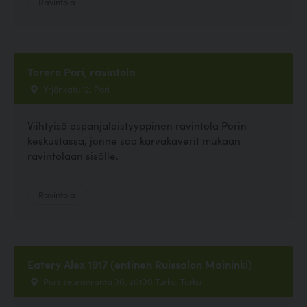
Ravintola
Torero Pori, ravintola
Yrjönkatu 12, Pori
Viihtyisä espanjalaistyyppinen ravintola Porin
keskustassa, jonne saa karvakaverit mukaan
ravintolaan sisälle.
Ravintola
Eatery Alex 1917 (entinen Ruissalon Maininki)
Pursiseuranranta 30, 20100 Turku, Turku