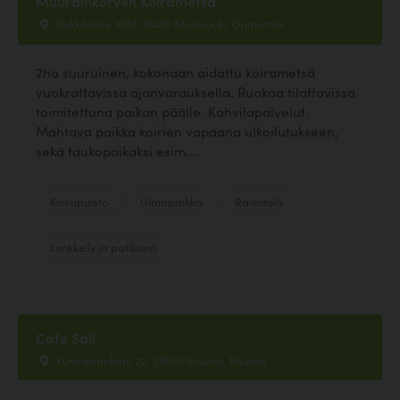
Muurainkorven Koirametsä
Pukkilantie 1067, 16450 Mallusjoki, Orimattila
2ha suuruinen, kokonaan aidattu koirametsä
vuokrattavissa ajanvarauksella. Ruokaa tilattavissa
toimitettuna paikan päälle. Kahvilapalvelut.
Mahtava paikka koirien vapaana ulkoilutukseen,
sekä taukopaikaksi esim....
Koirapuisto
Uimapaikka
Ravintola
Lenkkeily ja patikointi
Café Sali
Kuninkaankatu 22, 26100 Rauma, Rauma