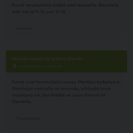
Koirat tervetulleita sisällä sekä terassilla. Ravintola
auki ma-la 11-21, sun 12-18
Ravintola
Median museo ja arkisto Merkki
Ludviginkatu 2-4, Helsinki
Koirat ovat tervetulleita museo Merkkiin kytkettyinä.
Omistajan vastuulla on arvioida, viihtyykö koira
museossa vai jännittääkö se uusia ihmisiä tai
tilanteita.
Muut palvelut