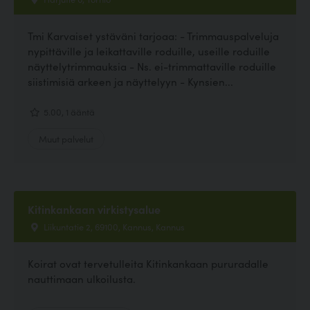
Tmi Karvaiset ystäväni tarjoaa: - Trimmauspalveluja
nypittäville ja leikattaville roduille, useille roduille
näyttelytrimmauksia - Ns. ei-trimmattaville roduille
siistimisiä arkeen ja näyttelyyn - Kynsien...
5.00, 1 ääntä
Muut palvelut
Kitinkankaan virkistysalue
Liikuntatie 2, 69100, Kannus, Kannus
Koirat ovat tervetulleita Kitinkankaan pururadalle
nauttimaan ulkoilusta.