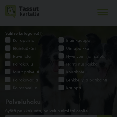
Valitse kategoria(t)
Koirapuisto
Eläinkauppa
Eläinlääkäri
Uimapaikka
Ravintola
Hyvinvointi ja hoitolat
Koirakoulu
Harrastuspaikka
Muut palvelut
Koirahotelli
Koirakuvaaja
Lenkkeily ja patikointi
Koirasovellus
Kauppa
Palveluhaku
Syötä paikkakunta, palvelun nimi tai osoite