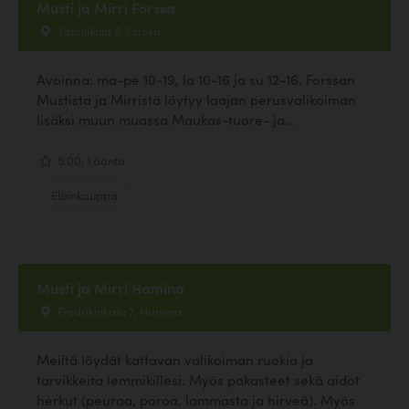
Musti ja Mirri Forssa
Tapulikuja 6, Forssa
Avoinna: ma-pe 10-19, la 10-16 ja su 12-16. Forssan
Mustista ja Mirristä löytyy laajan perusvalikoiman
lisäksi muun muassa Maukas-tuore- ja...
5.00, 1 ääntä
Eläinkauppa
Musti ja Mirri Hamina
Fredrikinkatu 7, Hamina
Meiltä löydät kattavan valikoiman ruokia ja
tarvikkeita lemmikillesi. Myös pakasteet sekä aidot
herkut (peuraa, poroa, lammasta ja hirveä). Myös