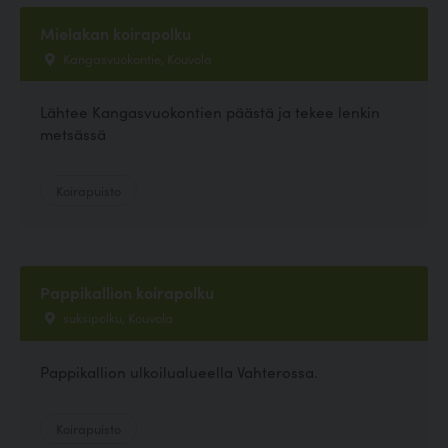
Mielakan koirapolku
Kangasvuokontie, Kouvola
Lähtee Kangasvuokontien päästä ja tekee lenkin
metsässä
Koirapuisto
Pappikallion koirapolku
suksipolku, Kouvola
Pappikallion ulkoilualueella Vahterossa.
Koirapuisto