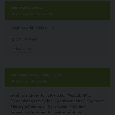
Animagi Kouvola
Männistöntie 7A, Kouvola
Avoinna arkisin klo 9-19.
2.60, 10 ääntä
Eläinlääkäri
Kuusankosken Eläinklinikka
Kotipolku 46, Kouvola
Avoinna ma-pe klo 8:00-18:00. PALVELUMME
Pieneläinten terveyden- ja sairaanhoito ? sisätaudit
? kirurgia ? ihotaudit Rokotukset, sisältäen
terveystarkastuksen Tunnistusmerkinnät...