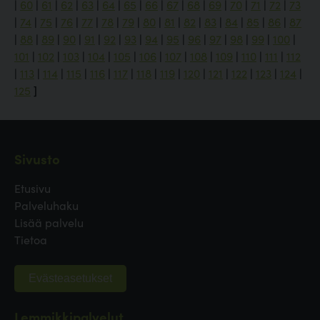
|
60
|
61
|
62
|
63
|
64
|
65
|
66
|
67
|
68
|
69
|
70
|
71
|
72
|
73
|
74
|
75
|
76
|
77
|
78
|
79
|
80
|
81
|
82
|
83
|
84
|
85
|
86
|
87
|
88
|
89
|
90
|
91
|
92
|
93
|
94
|
95
|
96
|
97
|
98
|
99
|
100
|
101
|
102
|
103
|
104
|
105
|
106
|
107
|
108
|
109
|
110
|
111
|
112
|
113
|
114
|
115
|
116
|
117
|
118
|
119
|
120
|
121
|
122
|
123
|
124
|
125
]
Sivusto
Etusivu
Palveluhaku
Lisää palvelu
Tietoa
Evästeasetukset
Lemmikkipalvelut