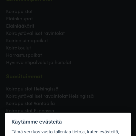
Koirapuistot
Eläinkaupat
Eläinlääkärit
Koiraystävälliset ravintolat
Koirien uimapaikat
Koirakoulut
Harrastuspaikat
Hyvinvointipalvelut ja hoitolat
Suosituimmat
Koirapuistot Helsingissä
Koiraystävälliset ravaintolat Helsingissä
Koirapuistot Vantaalla
Koirapuistot Espoossa
Koirapuistot Turussa
Käytämme evästeitä
Eläinlääkäri Helsingissä
Koirapuistot Tampereella
Tämä verkkosivusto tallentaa tietoja, kuten evästeitä,