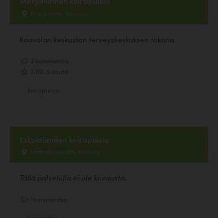
Marjoniemen koirapuisto
Marjoniemi, Kouvola
Kouvolan keskustan terveyskeskuksen takana.
3 kommenttia
3.80, 5 ääntä
Koirapuisto
Eskolanmäen koirapuisto
Ummeljoenraitti, Kouvola
Tällä palvelulla ei ole kuvausta.
1 kommenttia
Koirapuisto