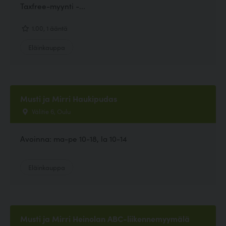
Taxfree-myynti -...
1.00, 1 ääntä
Eläinkauppa
Musti ja Mirri Haukipudas
Välitie 6, Oulu
Avoinna: ma-pe 10-18, la 10-14
Eläinkauppa
Musti ja Mirri Heinolan ABC-liikennemyymälä