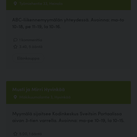
Työmiehentie 33, Heinola
ABC-liikennemyymälän yhteydessä. Avoinna: ma-to
10-18, pe 11-19, la 10-16.
1 kommenttia
3.40, 5 ääntä
Eläinkauppa
Musti ja Mirri Hyvinkää
Mäkikuumolantie 3, Hyvinkää
Myymälä sijaitsee Kodinkeskus Sveitsin Portaalissa
aivan 3-tien varrella. Avoinna: ma-pe 10-19, la 10-15.
5.00, 1 ääntä