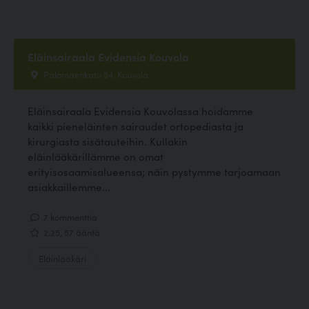
Eläinsairaala Evidensia Kouvola
Palomäenkatu 54, Kouvola
Eläinsairaala Evidensia Kouvolassa hoidamme
kaikki pieneläinten sairaudet ortopediasta ja
kirurgiasta sisätauteihin. Kullakin
eläinlääkärillämme on omat
erityisosaamisalueensa; näin pystymme tarjoamaan
asiakkaillemme...
7 kommenttia
2.25, 57 ääntä
Eläinlääkäri