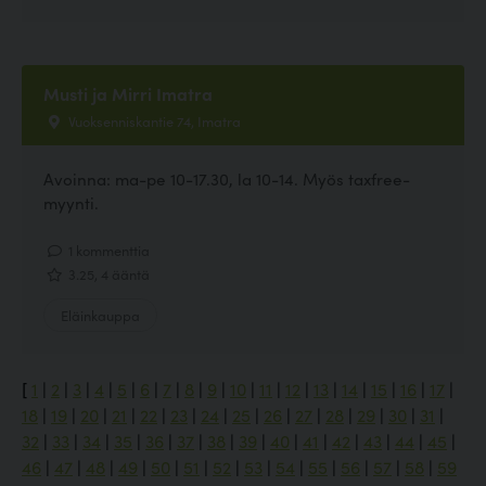
Musti ja Mirri Imatra
Vuoksenniskantie 74, Imatra
Avoinna: ma-pe 10-17.30, la 10-14. Myös taxfree-
myynti.
1 kommenttia
3.25, 4 ääntä
Eläinkauppa
[
1
|
2
|
3
|
4
|
5
|
6
|
7
|
8
|
9
|
10
|
11
|
12
|
13
|
14
|
15
|
16
|
17
|
18
|
19
|
20
|
21
|
22
|
23
|
24
|
25
|
26
|
27
|
28
|
29
|
30
|
31
|
32
|
33
|
34
|
35
|
36
|
37
|
38
|
39
|
40
|
41
|
42
|
43
|
44
|
45
|
46
|
47
|
48
|
49
|
50
|
51
|
52
|
53
|
54
|
55
|
56
|
57
|
58
|
59