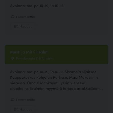
Avoinna: ma-pe 10-19, la 10-16
1 kommenttia
Eläinkauppa
Musti ja Mirri Iisalmi
Pohjolankatu 21 lt 7, Iisalmi
Avoinna: ma-pe 10-19, la 10-16 Myymälä sijaitsee
Kauppakeskus Pohjolan Portissa, Maxi Makasiinin
vieressä. Oma sisäänkäynti Jyskin vieressä
alapihalla. Iisalmen myymälä tarjoaa asiakkailleen...
1 kommenttia
Eläinkauppa