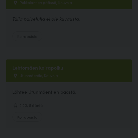
Pekkolantien päässä, Kouvola
Tällä palvelulla ei ole kuvausta.
Koirapuisto
Lehtomäen koirapolku
Utunmäentie, Kouvola
Lähtee Utunmäentien päästä.
2.20, 5 ääntä
Koirapuisto