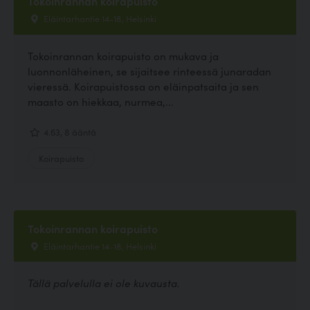
Tokoinrannan koirapuisto
Eläintarhantie 14-18, Helsinki
Tokoinrannan koirapuisto on mukava ja
luonnonläheinen, se sijaitsee rinteessä junaradan
vieressä. Koirapuistossa on eläinpatsaita ja sen
maasto on hiekkaa, nurmea,...
4.63, 8 ääntä
Koirapuisto
Tokoinrannan koirapuisto
Eläintarhantie 14-18, Helsinki
Tällä palvelulla ei ole kuvausta.