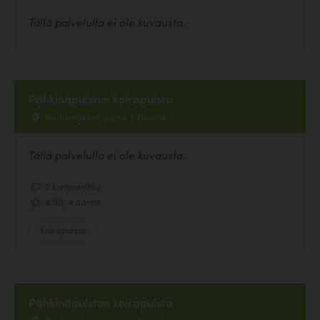
Tällä palvelulla ei ole kuvausta.
Pähkinäpuiston koirapuisto
Radanrakentajantie 1, Helsinki
Tällä palvelulla ei ole kuvausta.
2 kommenttia
4.00, 4 ääntä
Koirapuisto
Pähkinäpuiston koirapuisto
Radanrakentajantie 1, Helsinki