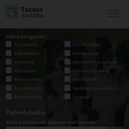
Valitse kategoria(t)
Koirapuisto
Eläinkauppa
Eläinlääkäri
Uimapaikka
Ravintola
Hyvinvointi ja hoitolat
Koirakoulu
Harrastuspaikka
Muut palvelut
Koirahotelli
Koirakuvaaja
Lenkkeily ja patikointi
Koirasovellus
Kauppa
Palveluhaku
Syötä paikkakunta, palvelun nimi tai osoite