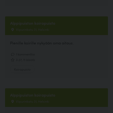
Alppipuiston koirapuisto
Viipurinkatu 31, Helsinki
Pienille koirille nykyään oma aitaus.
1 kommenttia
3.27, 11 ääntä
Koirapuisto
Alppipuiston koirapuisto
Viipurinkatu 31, Helsinki