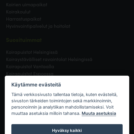
Koirien uimapaikat
Koirakoulut
Harrastuspaikat
Hyvinvointipalvelut ja hoitolat
Suosituimmat
Koirapuistot Helsingissä
Koiraystävälliset ravaintolat Helsingissä
Koirapuistot Vantaalla
Koirapuistot Espoossa
Koirapuistot Turussa
Käytämme evästeitä
Eläinlääkäri Helsingissä
Koirapuistot Tampereella
Tämä verkkosivusto tallentaa tietoja, kuten evästeitä,
sivuston tärkeiden toimintojen sekä markkinoinnin,
personoinnin ja analytiikan mahdollistamiseksi. Voit
Linkit
muuttaa asetuksia milloin tahansa.
Muuta asetuksia
Hyväksy kaikki