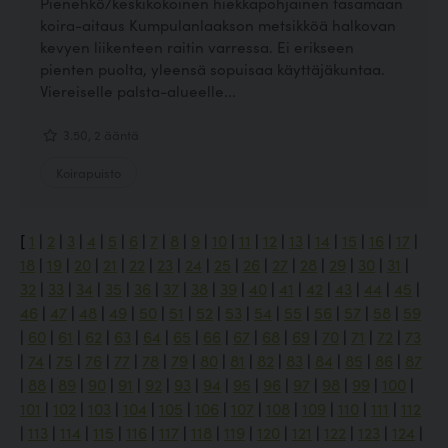
Pienehkö/keskikokoinen hiekkapohjainen tasamaan
koira-aitaus Kumpulanlaakson metsikköä halkovan
kevyen liikenteen raitin varressa. Ei erikseen
pienten puolta, yleensä sopuisaa käyttäjäkuntaa.
Viereiselle palsta-alueelle...
3.50, 2 ääntä
Koirapuisto
[
1
|
2
|
3
|
4
|
5
|
6
|
7
|
8
|
9
|
10
|
11
|
12
|
13
|
14
|
15
|
16
|
17
|
18
|
19
|
20
|
21
|
22
|
23
|
24
|
25
|
26
|
27
|
28
|
29
|
30
|
31
|
32
|
33
|
34
|
35
|
36
|
37
|
38
|
39
|
40
|
41
|
42
|
43
|
44
|
45
|
46
|
47
|
48
|
49
|
50
|
51
|
52
|
53
|
54
|
55
|
56
|
57
|
58
|
59
|
60
|
61
|
62
|
63
|
64
|
65
|
66
|
67
|
68
|
69
|
70
|
71
|
72
|
73
|
74
|
75
|
76
|
77
|
78
|
79
|
80
|
81
|
82
|
83
|
84
|
85
|
86
|
87
|
88
|
89
|
90
|
91
|
92
|
93
|
94
|
95
|
96
|
97
|
98
|
99
|
100
|
101
|
102
|
103
|
104
|
105
|
106
|
107
|
108
|
109
|
110
|
111
|
112
|
113
|
114
|
115
|
116
|
117
|
118
|
119
|
120
|
121
|
122
|
123
|
124
|