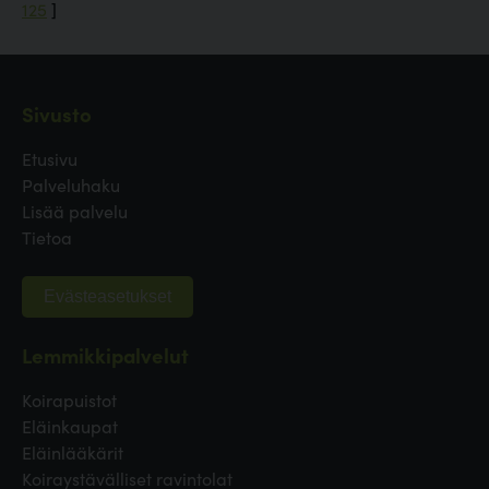
125
]
Sivusto
Etusivu
Palveluhaku
Lisää palvelu
Tietoa
Evästeasetukset
Lemmikkipalvelut
Koirapuistot
Eläinkaupat
Eläinlääkärit
Koiraystävälliset ravintolat