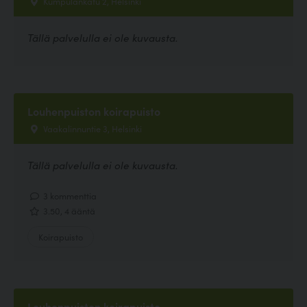
Kumpulankatu 2, Helsinki
Tällä palvelulla ei ole kuvausta.
Louhenpuiston koirapuisto
Vaakalinnuntie 3, Helsinki
Tällä palvelulla ei ole kuvausta.
3 kommenttia
3.50, 4 ääntä
Koirapuisto
Louhenpuiston koirapuisto