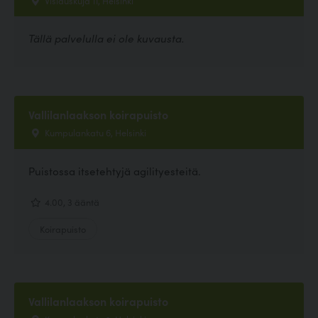
Vislauskuja 11, Helsinki
Tällä palvelulla ei ole kuvausta.
Vallilanlaakson koirapuisto
Kumpulankatu 6, Helsinki
Puistossa itsetehtyjä agilityesteitä.
4.00, 3 ääntä
Koirapuisto
Vallilanlaakson koirapuisto