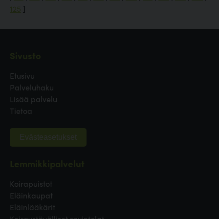
125
]
Sivusto
Etusivu
Palveluhaku
Lisää palvelu
Tietoa
Evästeasetukset
Lemmikkipalvelut
Koirapuistot
Eläinkaupat
Eläinlääkärit
Koiraystävälliset ravintolat