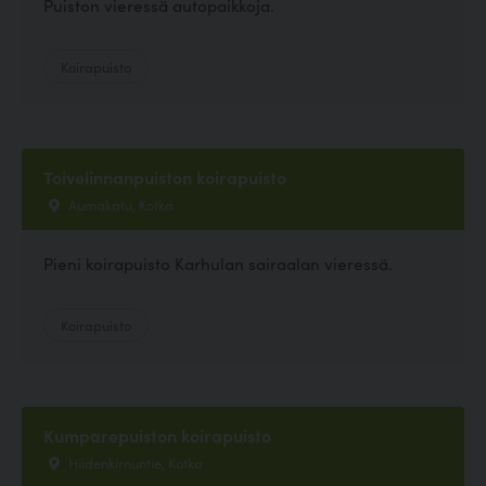
Puiston vieressä autopaikkoja.
Koirapuisto
Toivelinnanpuiston koirapuisto
Aumakatu, Kotka
Pieni koirapuisto Karhulan sairaalan vieressä.
Koirapuisto
Kumparepuiston koirapuisto
Hiidenkirnuntie, Kotka