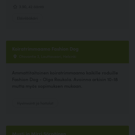
3.90, 42 ääntä
Eläinlääkäri
Koiratrimmaamo Fashion Dog
Otavantie 3, Lauttasaari, Helsinki
Ammattitaitoinen koiratrimmaamo kaikille roduille
Fashion Dog - Olga Raukola. Avoinna arkisin 10-18
mutta myös sopimuksen mukaan.
Hyvinvointi ja hoitolat
Musti ja Mirri Sörnäinen