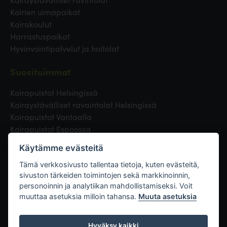
Koirien uimapaikat
Koirakoulut
Harrastuspaikat
Hyvinvointipalvelut ja hoitolat
Suosituimmat
Koirapuistot Helsingissä
Koiraystävälliset ravaintolat Helsingissä
Koirapuistot Vantaalla
Koirapuistot Espoossa
Koirapuistot Turussa
Käytämme evästeitä
Eläinlääkäri Helsingissä
Koirapuistot Tampereella
Tämä verkkosivusto tallentaa tietoja, kuten evästeitä,
sivuston tärkeiden toimintojen sekä markkinoinnin,
personoinnin ja analytiikan mahdollistamiseksi. Voit
Linkit
muuttaa asetuksia milloin tahansa.
Muuta asetuksia
Hyväksy kaikki