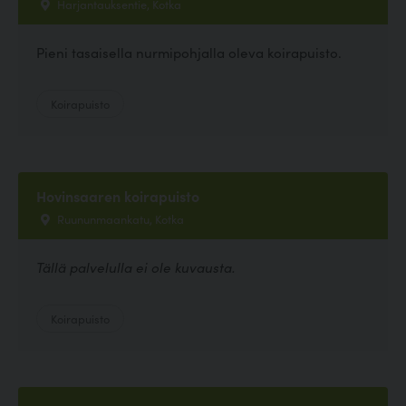
Harjantauksentie, Kotka
Pieni tasaisella nurmipohjalla oleva koirapuisto.
Koirapuisto
Hovinsaaren koirapuisto
Ruununmaankatu, Kotka
Tällä palvelulla ei ole kuvausta.
Koirapuisto