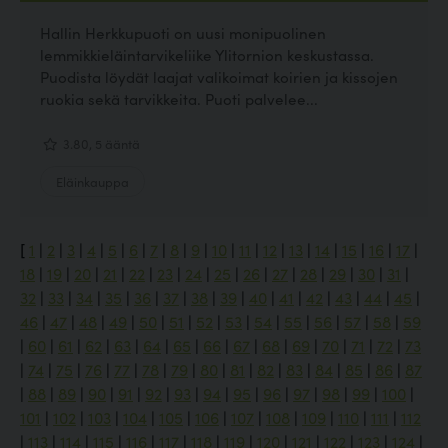
Hallin Herkkupuoti on uusi monipuolinen
lemmikkieläintarvikeliike Ylitornion keskustassa.
Puodista löydät laajat valikoimat koirien ja kissojen
ruokia sekä tarvikkeita. Puoti palvelee...
3.80, 5 ääntä
Eläinkauppa
[
1
|
2
|
3
|
4
|
5
|
6
|
7
|
8
|
9
|
10
|
11
|
12
|
13
|
14
|
15
|
16
|
17
|
18
|
19
|
20
|
21
|
22
|
23
|
24
|
25
|
26
|
27
|
28
|
29
|
30
|
31
|
32
|
33
|
34
|
35
|
36
|
37
|
38
|
39
|
40
|
41
|
42
|
43
|
44
|
45
|
46
|
47
|
48
|
49
|
50
|
51
|
52
|
53
|
54
|
55
|
56
|
57
|
58
|
59
|
60
|
61
|
62
|
63
|
64
|
65
|
66
|
67
|
68
|
69
|
70
|
71
|
72
|
73
|
74
|
75
|
76
|
77
|
78
|
79
|
80
|
81
|
82
|
83
|
84
|
85
|
86
|
87
|
88
|
89
|
90
|
91
|
92
|
93
|
94
|
95
|
96
|
97
|
98
|
99
|
100
|
101
|
102
|
103
|
104
|
105
|
106
|
107
|
108
|
109
|
110
|
111
|
112
|
113
|
114
|
115
|
116
|
117
|
118
|
119
|
120
|
121
|
122
|
123
|
124
|