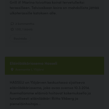
Grill it! Marina toivottaa koirat tervetulleiksi
terassilleen. Talvisaikaan koira on mahdollista jättää
ulkoterassille katoksen alle.
2 kommenttia
1.00, 1 ääntä
Ravintola
Eläinlääkäriasema Hasseli
Asemantie 1, Ylöjärvi
HASSELI on Ylöjärven keskustassa sijaitseva
eläinlääkäriasema, joka avaa ovensa 10.3.2014.
Asemallamme eläimiä hoitavat kokemuksella ja
turvallisesti eläinlääkäri Riitta Vikberg ja
pieneläinhoitaja...