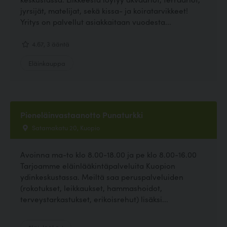
jyrsijät, matelijat, sekä kissa- ja koiratarvikkeet!
Yritys on palvellut asiakkaitaan vuodesta...
4.67, 3 ääntä
Eläinkauppa
Pieneläinvastaanotto Punaturkki
Satamakatu 20, Kuopio
Avoinna ma-to klo 8.00-18.00 ja pe klo 8.00-16.00
Tarjoamme eläinlääkintäpalveluita Kuopion
ydinkeskustassa. Meiltä saa peruspalveluiden
(rokotukset, leikkaukset, hammashoidot,
terveystarkastukset, erikoisrehut) lisäksi...