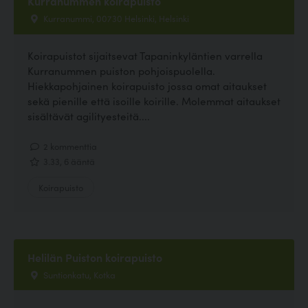
Kurranummen koirapuisto
Kurranummi, 00730 Helsinki, Helsinki
Koirapuistot sijaitsevat Tapaninkyläntien varrella
Kurranummen puiston pohjoispuolella.
Hiekkapohjainen koirapuisto jossa omat aitaukset
sekä pienille että isoille koirille. Molemmat aitaukset
sisältävät agilityesteitä....
2 kommenttia
3.33, 6 ääntä
Koirapuisto
Helilän Puiston koirapuisto
Suntionkatu, Kotka