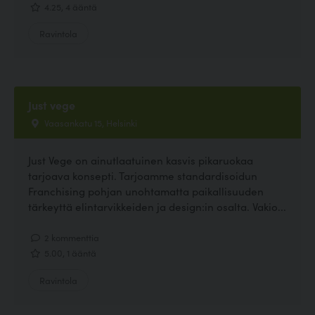
4.25, 4 ääntä
Ravintola
Just vege
Vaasankatu 15, Helsinki
Just Vege on ainutlaatuinen kasvis pikaruokaa
tarjoava konsepti. Tarjoamme standardisoidun
Franchising pohjan unohtamatta paikallisuuden
tärkeyttä elintarvikkeiden ja design:in osalta. Vakio...
2 kommenttia
5.00, 1 ääntä
Ravintola