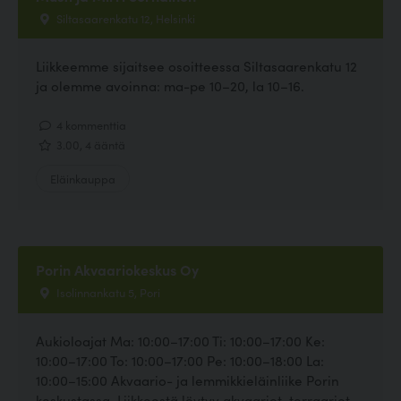
Siltasaarenkatu 12, Helsinki
Liikkeemme sijaitsee osoitteessa Siltasaarenkatu 12
ja olemme avoinna: ma-pe 10–20, la 10–16.
4 kommenttia
3.00, 4 ääntä
Eläinkauppa
Porin Akvaariokeskus Oy
Isolinnankatu 5, Pori
Aukioloajat Ma: 10:00–17:00 Ti: 10:00–17:00 Ke:
10:00–17:00 To: 10:00–17:00 Pe: 10:00–18:00 La:
10:00–15:00 Akvaario- ja lemmikkieläinliike Porin
keskustassa. Liikkeestä löytyy akvaariot, terraariot,