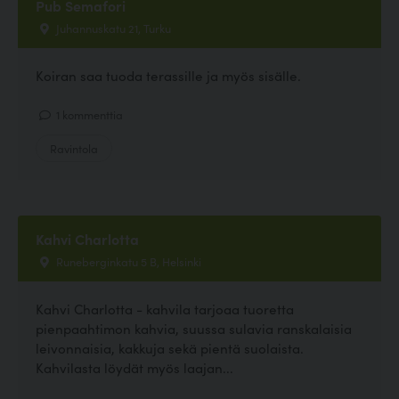
Pub Semafori
Juhannuskatu 21, Turku
Koiran saa tuoda terassille ja myös sisälle.
1 kommenttia
Ravintola
Kahvi Charlotta
Runeberginkatu 5 B, Helsinki
Kahvi Charlotta - kahvila tarjoaa tuoretta
pienpaahtimon kahvia, suussa sulavia ranskalaisia
leivonnaisia, kakkuja sekä pientä suolaista.
Kahvilasta löydät myös laajan...