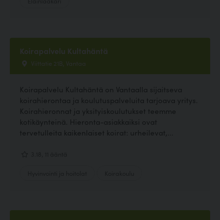
Eläinlääkäri
Koirapalvelu Kultahäntä
Viittatie 21B, Vantaa
Koirapalvelu Kultahäntä on Vantaalla sijaitseva
koirahierontaa ja koulutuspalveluita tarjoava yritys.
Koirahieronnat ja yksityiskoulutukset teemme
kotikäynteinä. Hieronta-asiakkaiksi ovat
tervetulleita kaikenlaiset koirat: urheilevat,...
3.18, 11 ääntä
Hyvinvointi ja hoitolat
Koirakoulu