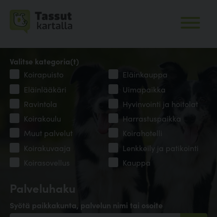
Valitse kategoria(t)
Koirapuisto
Eläinkauppa
Eläinlääkäri
Uimapaikka
Ravintola
Hyvinvointi ja hoitolat
Koirakoulu
Harrastuspaikka
Muut palvelut
Koirahotelli
Koirakuvaaja
Lenkkeily ja patikointi
Koirasovellus
Kauppa
Palveluhaku
Syötä paikkakunta, palvelun nimi tai osoite