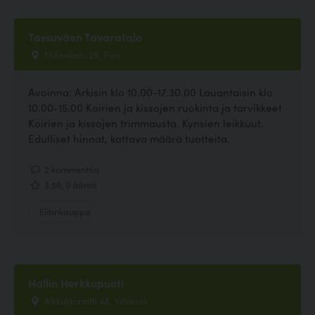
Tassuväen Tavaratalo
Mikonkatu 28, Pori
Avoinna: Arkisin klo 10.00-17.30.00 Lauantaisin klo
10.00-15.00 Koirien ja kissojen ruokinta ja tarvikkeet
Koirien ja kissojen trimmausta. Kynsien leikkuut.
Edulliset hinnat, kattava määrä tuotteita.
2 kommenttia
3.56, 9 ääntä
Eläinkauppa
Hallin Herkkupuoti
Alkkulanraitti 48, Ylitornio