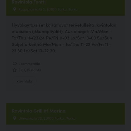
Ravintola Fontti
Kauppiaskatu 5, 20100 Turku, Turku
Hyväkäytöksiset koirat ovat tervetulleita ravintolan
etuosaan (ikkunapöydät). Aukioloajat: Ma/Mon –
To/Thu 11-(23)24 Pe/Fri 11-03 La/Sat 13-03 Su/Sun
Suljettu Keittiö Ma/Mon - To/Thu 11-22 Pe/Fri 11 -
22.30 La/Sat 13-22.30
1 kommenttia
3.67, 15 ääntä
Ravintola
Ravintola Grill It! Marina
Linnankatu 32, 20100 Turku , Turku