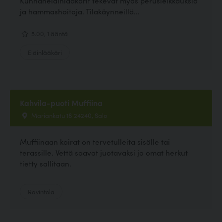
Kunnaneläinlääkärit tekevät myös perusleikkauksia
ja hammashoitoja. Tilakäynneillä...
5.00, 1 ääntä
Eläinlääkäri
Kahvila-puoti Muffiina
Mariankatu 18 24240, Salo
Muffiinaan koirat on tervetulleita sisälle tai
terassille. Vettä saavat juotavaksi ja omat herkut
tietty sallitaan.
Ravintola