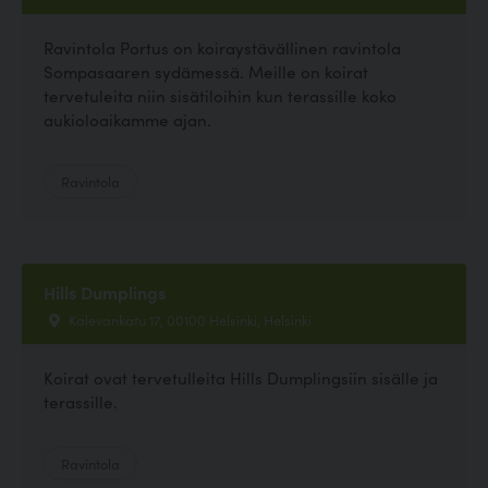
Ravintola Portus on koiraystävällinen ravintola
Sompasaaren sydämessä. Meille on koirat
tervetuleita niin sisätiloihin kun terassille koko
aukioloaikamme ajan.
Ravintola
Hills Dumplings
Kalevankatu 17, 00100 Helsinki, Helsinki
Koirat ovat tervetulleita Hills Dumplingsiin sisälle ja
terassille.
Ravintola