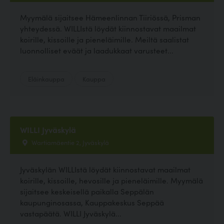
Myymälä sijaitsee Hämeenlinnan Tiiriössä, Prisman
yhteydessä. WILLIstä löydät kiinnostavat maailmat
koirille, kissoille ja pieneläimille. Meiltä saalistat
luonnolliset eväät ja laadukkaat varusteet...
Eläinkauppa
Kauppa
WILLI Jyväskylä
Wartiamäentie 2, Jyväskylä
Jyväskylän WILLIstä löydät kiinnostavat maailmat
koirille, kissoille, hevosille ja pieneläimille. Myymälä
sijaitsee keskeisellä paikalla Seppälän
kaupunginosassa, Kauppakeskus Seppää
vastapäätä. WILLI Jyväskylä...