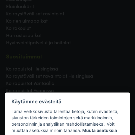
Eläinlääkärit
Koiraystävälliset ravintolat
Koirien uimapaikat
Koirakoulut
Harrastuspaikat
Hyvinvointipalvelut ja hoitolat
Suosituimmat
Koirapuistot Helsingissä
Koiraystävälliset ravaintolat Helsingissä
Koirapuistot Vantaalla
Koirapuistot Espoossa
Koirapuistot Turussa
Käytämme evästeitä
Eläinlääkäri Helsingissä
Koirapuistot Tampereella
Tämä verkkosivusto tallentaa tietoja, kuten evästeitä,
sivuston tärkeiden toimintojen sekä markkinoinnin,
personoinnin ja analytiikan mahdollistamiseksi. Voit
Linkit
muuttaa asetuksia milloin tahansa.
Muuta asetuksia