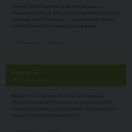
Mikkelin WILLI sijaitsee keskustan kupeessa,
liikekeskus Setrissä. Myymälästä löydät kiinnostavat
maailmat koirille, kissoille ja pieneläimille. Meiltä
saalistat luonnolliset eväät ja laadukkaat...
Eläinkauppa
Kauppa
WILLI Raisio
Itäniityntie 14, Raisio
Raision WILLI sijaitsee aivan Turun kupeessa.
Myymälästä löydät kiinnostavat maailmat koirille,
kissoille, hevosille ja pieneläimille. Meiltä saalistat
luonnolliset eväät ja laadukkaat...
Eläinkauppa
Kauppa