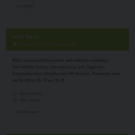
Ravintola
WILLI Espoo
Länsituuli 10, 02100 Espoo, Espoo
WILLI on uusi kotimainen lemmikkitarvikeketju.
Tarvikkeita kotiin, harrastuksiin ym. Tapiolan
Kauppakeskus Länsituulen M-tasolla. Avoinna: ma-
pe 10-20 la 10-19 su 12-18
1 kommenttia
1.00, 1 ääntä
Eläinkauppa