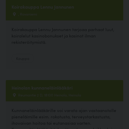
Koirakauppa Lennu Jannunen
, Rovaniemi
Koirakauppa Lennu Jannunen tarjoaa parhaat luut,
koiralelut kasinobonukset ja kasinot ilman
rekisteröitymistä.
Kauppa
Heinolan kunnaneläinlääkäri
Reumantie 2 D, 18100 Heinola, Heinola
Kunnaneläinlääkärille voi varata ajan vastaanotolle
pieneläimille esim. rokotusta, terveystarkastusta,
ihovaivan hoitoa tai eutanasiaa varten.