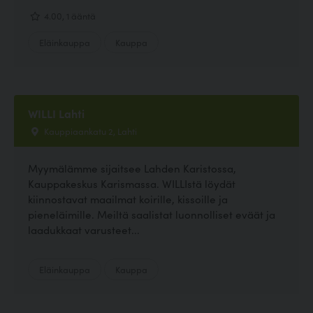
4.00, 1 ääntä
Eläinkauppa
Kauppa
WILLI Lahti
Kauppiaankatu 2, Lahti
Myymälämme sijaitsee Lahden Karistossa,
Kauppakeskus Karismassa. WILLIstä löydät
kiinnostavat maailmat koirille, kissoille ja
pieneläimille. Meiltä saalistat luonnolliset eväät ja
laadukkaat varusteet...
Eläinkauppa
Kauppa