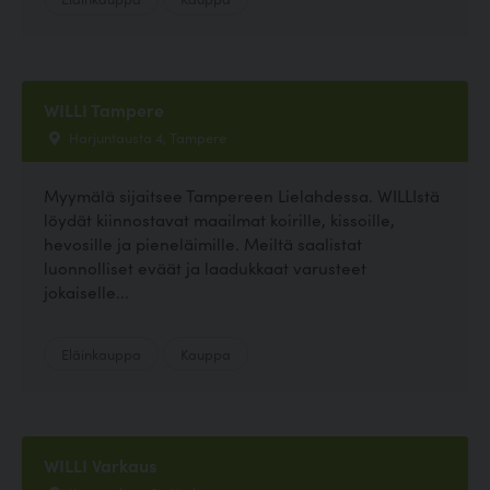
WILLI Tampere
Harjuntausta 4, Tampere
Myymälä sijaitsee Tampereen Lielahdessa. WILLIstä
löydät kiinnostavat maailmat koirille, kissoille,
hevosille ja pieneläimille. Meiltä saalistat
luonnolliset eväät ja laadukkaat varusteet
jokaiselle...
Eläinkauppa
Kauppa
WILLI Varkaus