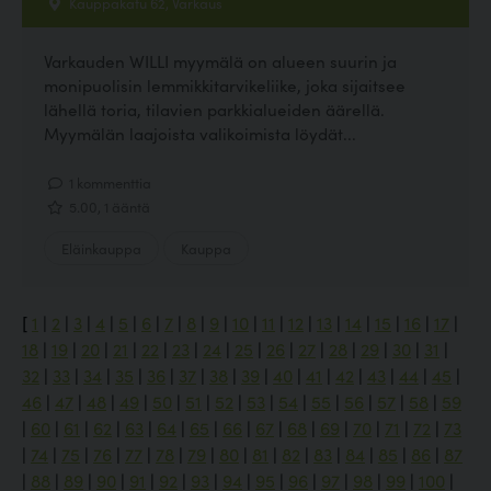
Kauppakatu 62, Varkaus
Varkauden WILLI myymälä on alueen suurin ja
monipuolisin lemmikkitarvikeliike, joka sijaitsee
lähellä toria, tilavien parkkialueiden äärellä.
Myymälän laajoista valikoimista löydät...
1 kommenttia
5.00, 1 ääntä
Eläinkauppa
Kauppa
[
1
|
2
|
3
|
4
|
5
|
6
|
7
|
8
|
9
|
10
|
11
|
12
|
13
|
14
|
15
|
16
|
17
|
18
|
19
|
20
|
21
|
22
|
23
|
24
|
25
|
26
|
27
|
28
|
29
|
30
|
31
|
32
|
33
|
34
|
35
|
36
|
37
|
38
|
39
|
40
|
41
|
42
|
43
|
44
|
45
|
46
|
47
|
48
|
49
|
50
|
51
|
52
|
53
|
54
|
55
|
56
|
57
|
58
|
59
|
60
|
61
|
62
|
63
|
64
|
65
|
66
|
67
|
68
|
69
|
70
|
71
|
72
|
73
|
74
|
75
|
76
|
77
|
78
|
79
|
80
|
81
|
82
|
83
|
84
|
85
|
86
|
87
|
88
|
89
|
90
|
91
|
92
|
93
|
94
|
95
|
96
|
97
|
98
|
99
|
100
|