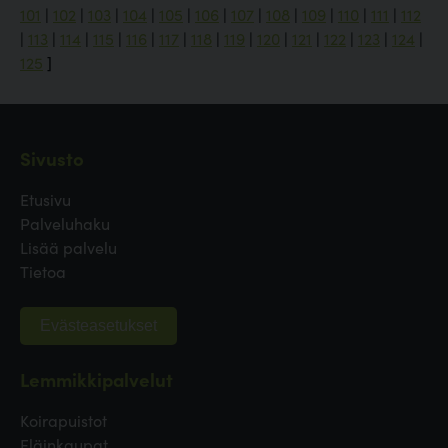
101
|
102
|
103
|
104
|
105
|
106
|
107
|
108
|
109
|
110
|
111
|
112
|
113
|
114
|
115
|
116
|
117
|
118
|
119
|
120
|
121
|
122
|
123
|
124
|
125
]
Sivusto
Etusivu
Palveluhaku
Lisää palvelu
Tietoa
Evästeasetukset
Lemmikkipalvelut
Koirapuistot
Eläinkaupat