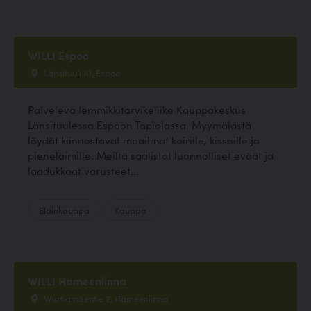
WILLI Espoo
Länsituuli 10, Espoo
Palveleva lemmikkitarvikeliike Kauppakeskus
Länsituulessa Espoon Tapiolassa. Myymälästä
löydät kiinnostavat maailmat koirille, kissoille ja
pieneläimille. Meiltä saalistat luonnolliset eväät ja
laadukkaat varusteet...
Eläinkauppa
Kauppa
WILLI Hämeenlinna
Wartiamäentie 2, Hämeenlinna