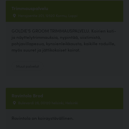
Trimmauspalvelu
Herajoentie 201, 12520 Kormu, Loppi
GOLDIE'S GROOM TRIMMAUSPALVELU. Koirien koti-
ja näyttelytrimmauksia, nypintää, siistimistä,
pohjavillapesua, kynsienleikkausta, kaikille roduille,
myös suuret ja jättikokoiset koirat.
Muut palvelut
Ravintola Brod
Bulevardi 26, 00120 helsinki, Helsinki
Ravintola on koiraystävällinen.