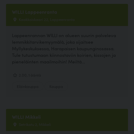
WILLI Lappeenranta
Kaakkoiskaari 22, Lappeenranta
Lappeenrannan WILLI on alueen suurin palveleva
lemmikkitarvikemyymälä, joka sijaitsee
Myllykeskuksessa, Harapaisen kaupunginosassa.
Tule tutustumaan kiinnostaviin koirien, kissojen ja
pieneläinten maailmoihin! Meiltä...
2.00, 1 ääntä
Eläinkauppa
Kauppa
WILLI Mikkeli
Setrikatu 2, Mikkeli