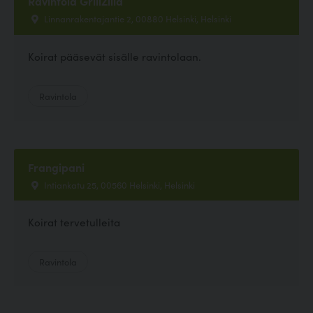
Ravintola GrillZilla
Linnanrakentajantie 2, 00880 Helsinki, Helsinki
Koirat pääsevät sisälle ravintolaan.
Ravintola
Frangipani
Intiankatu 25, 00560 Helsinki, Helsinki
Koirat tervetulleita
Ravintola