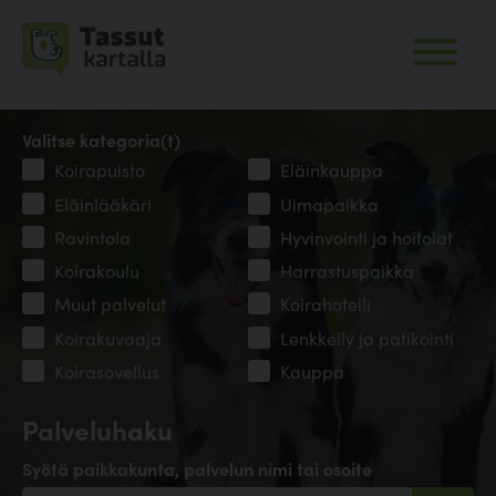
Valitse kategoria(t)
Koirapuisto
Eläinkauppa
Eläinlääkäri
Uimapaikka
Ravintola
Hyvinvointi ja hoitolat
Koirakoulu
Harrastuspaikka
Muut palvelut
Koirahotelli
Koirakuvaaja
Lenkkeily ja patikointi
Koirasovellus
Kauppa
Palveluhaku
Syötä paikkakunta, palvelun nimi tai osoite