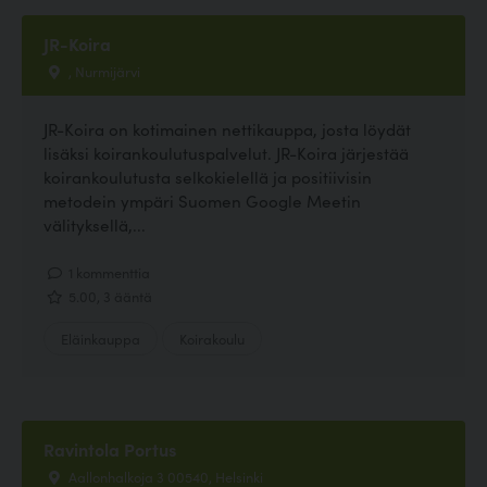
JR-Koira
, Nurmijärvi
JR-Koira on kotimainen nettikauppa, josta löydät
lisäksi koirankoulutuspalvelut. JR-Koira järjestää
koirankoulutusta selkokielellä ja positiivisin
metodein ympäri Suomen Google Meetin
välityksellä,...
1 kommenttia
5.00, 3 ääntä
Eläinkauppa
Koirakoulu
Ravintola Portus
Aallonhalkoja 3 00540, Helsinki