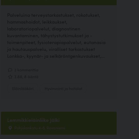
Palveluina terveystarkastukset, rokotukset,
hammashoidot, leikkaukset,
laboratoriopalvelut, diagnostinen
kuvantaminen, tähystystutkimukset ja -
toimenpiteet, fysioterapiapalvelut, eutanasia
ja hautauspalvelu, viralliset tarkastukset
Lonkka-, kyynär- ja selkäröntgenkuvaukset,...
2 kommenttia
3.88, 8 ääntä
Eläinlääkäri
Hyvinvointi ja hoitolat
Lemmikkieläinliike Jälki
Pohjolankatu 4-6, Rovaniemi