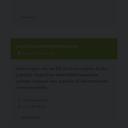
Ravintola
Sopulitien eläinlääkäriasema
Sopulitie 2, Helsinki
Aukioloajat: ma-pe 09-20 la-su suljettu Kulku
julkisilla: Sopulitien eläinlääkäriasemalle
pääsee helposti mm. bussilla 81 Herttoniemen
metroasemalta
22 kommenttia
3.37, 57 ääntä
Eläinlääkäri