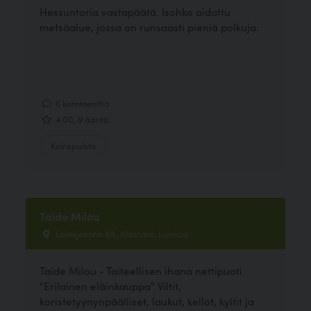
Hessuntoria vastapäätä. Isohko aidattu
metsäalue, jossa on runsaasti pieniä polkuja.
6 kommenttia
4.00, 9 ääntä
Koirapuisto
Taide Milou
Loimijoentie 88, Alastaro, Loimaa
Taide Milou - Taiteellisen ihana nettipuoti
"Erilainen eläinkauppa" Viltit,
koristetyynynpäälliset, laukut, kellot, kyltit ja