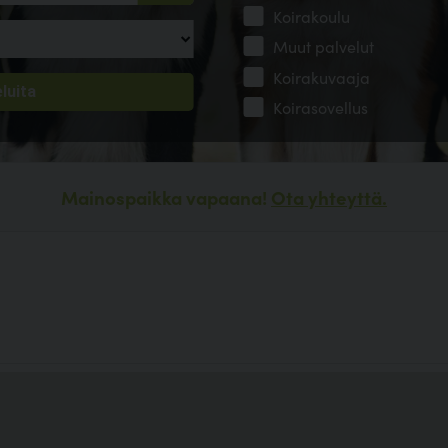
Koirakoulu
Muut palvelut
Koirakuvaaja
Koirasovellus
Mainospaikka vapaana!
Ota yhteyttä.