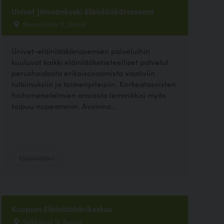
Univet Jämsänkoski Eläinlääkäriasema
Kenraalintie 12, Jämsä
Univet-eläinlääkäriasemien palveluihin
kuuluvat kaikki eläinlääketieteelliset palvelut
perushoidosta erikoisosaamista vaativiin
tutkimuksiin ja toimenpiteisiin. Korkeatasoisten
hoitomenetelmien ansiosta lemmikkisi myös
toipuu nopeammin. Avoinna...
Eläinlääkäri
Kuopion Eläinlääkärikeskus
Soikkokuja 12, Kuopio