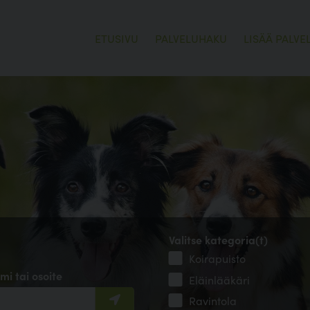
ETUSIVU
PALVELUHAKU
LISÄÄ PALVE
Valitse kategoria(t)
Koirapuisto
mi tai osoite
Eläinlääkäri
Ravintola