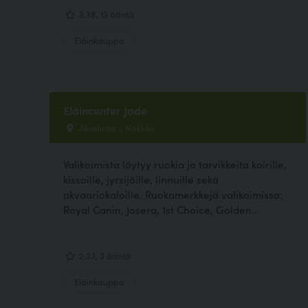
3.38, 13 ääntä
Eläinkauppa
Eläincenter Jade
Akselintie 1, Nakkila
Valikoimista löytyy ruokia ja tarvikkeita koirille,
kissoille, jyrsijöille, linnuille sekä
akvaariokaloille. Ruokamerkkejä valikoimissa:
Royal Canin, Josera, 1st Choice, Golden...
2.33, 3 ääntä
Eläinkauppa