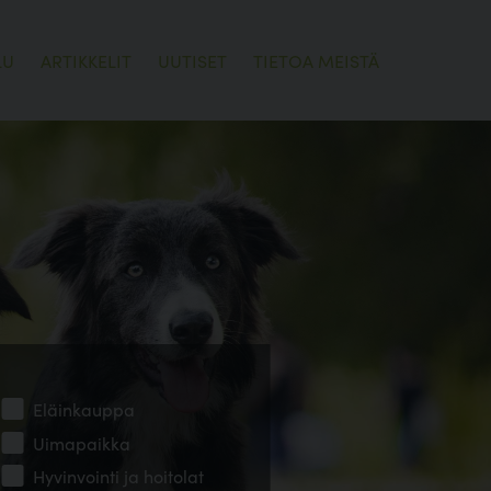
LU
ARTIKKELIT
UUTISET
TIETOA MEISTÄ
Eläinkauppa
Uimapaikka
Hyvinvointi ja hoitolat