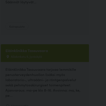
Säännöt löytyvät...
Koirapuisto
Eläinklinikka Tassuvaara
Ailakinkatu 5, Jyväskylä
Eläinklinikka Tassuvaara tarjoaa lemmikille
perusterveydenhuollon lisäksi myös
laboratorio-, ultraääni- ja röntgenpalvelut
sekä pehmytosakirurgiset toimenpiteet.
Ajanvaraus: ma-pe klo 8-16. Avoinna: ma, ke,
pe...
1 kommenttia