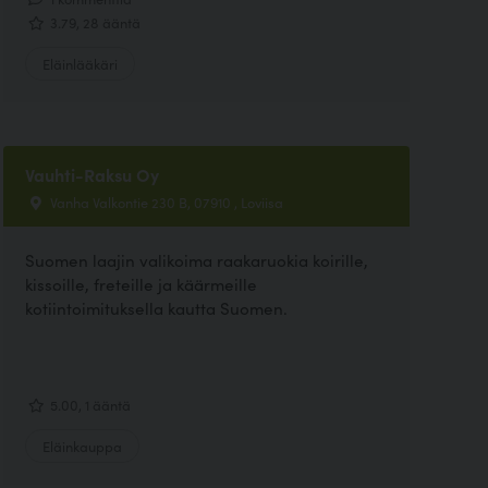
3.79, 28 ääntä
Eläinlääkäri
Vauhti-Raksu Oy
Vanha Valkontie 230 B, 07910 , Loviisa
Suomen laajin valikoima raakaruokia koirille,
kissoille, freteille ja käärmeille
kotiintoimituksella kautta Suomen.
5.00, 1 ääntä
Eläinkauppa