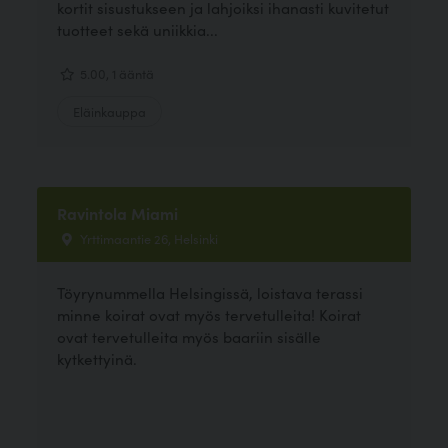
kortit sisustukseen ja lahjoiksi ihanasti kuvitetut
tuotteet sekä uniikkia...
5.00, 1 ääntä
Eläinkauppa
Ravintola Miami
Yrttimaantie 26, Helsinki
Töyrynummella Helsingissä, loistava terassi
minne koirat ovat myös tervetulleita! Koirat
ovat tervetulleita myös baariin sisälle
kytkettyinä.