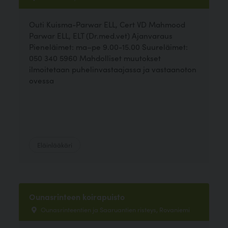
Outi Kuisma-Parwar ELL, Cert VD Mahmood
Parwar ELL, ELT (Dr.med.vet) Ajanvaraus
Pieneläimet: ma–pe 9.00-15.00 Suureläimet:
050 340 5960 Mahdolliset muutokset
ilmoitetaan puhelinvastaajassa ja vastaanoton
ovessa
Eläinlääkäri
Ounasrinteen koirapuisto
Ounasrinteentien ja Saaruantien risteys, Rovaniemi