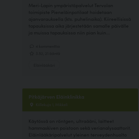
Meri-Lapin ympäristöpalvelut Tervolan
toimipiste Pieneläinpotilaat hoidetaan
ajanvarauksella (kts. puhelinaika). Kiireellisissä
tapauksissa aika järjestetään samalle päivälle
ja muissa tapauksissa niin pian kuin...
4 kommenttia
3.52, 21 ääntä
Eläinlääkäri
Pitkäjärven Eläinklinikka
Kiillekuja 1, Mikkeli
Käytössä on röntgen, ultraääni, laitteet
hammaskiven poistoon sekä verianalysaattorit.
Eläinlääkäripalvelut yleinen terveydenhuolto