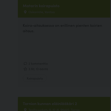
Matarin koirapuisto
Oskarintie, Vantaa
Koira-aitauksessa on erillinen pienten koirien
aitaus.
2 kommenttia
3.92, 13 ääntä
Koirapuisto
Tornion kunnan eläinlääkäri 2
Teollisuuskatu 8-10 i8, 95420, Tornio