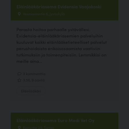
Eläinlääkäriasema Evidensia Vaajakoski
Vesmannintie 6, Jyväskylä
Parasta hoitoa parhaalle ystävällesi.
Evidensia-eläinlääkäriasemien palveluihin
kuuluvat kaikki eläinlääketieteelliset palvelut
perushoidoista erikoisosaamista vaativiin
tutkimuksiin ja toimenpiteisiin. Lemmikkisi on
meille aina...
3 kommenttia
3.56, 9 ääntä
Eläinlääkäri
Eläinlääkäriasema Euro Medi Vet Oy
Kemintie 25, Tornio