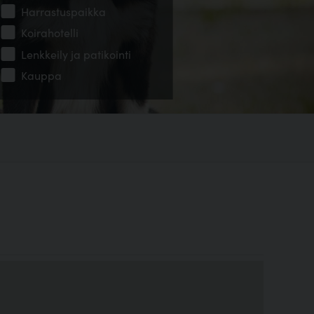
Harrastuspaikka
Koirahotelli
Lenkkeily ja patikointi
Kauppa