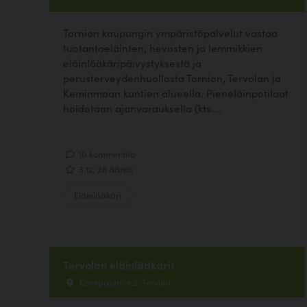
Tornion kaupungin ympäristöpalvelut vastaa
tuotantoeläinten, hevosten ja lemmikkien
eläinlääkäripäivystyksestä ja
perusterveydenhuollosta Tornion, Tervolan ja
Keminmaan kuntien alueella. Pieneläinpotilaat
hoidetaan ajanvarauksella (kts....
10 kommenttia
3.12, 26 ääntä
Eläinlääkäri
Tervolan eläinlääkärit
Konepajantie 2, Tervola