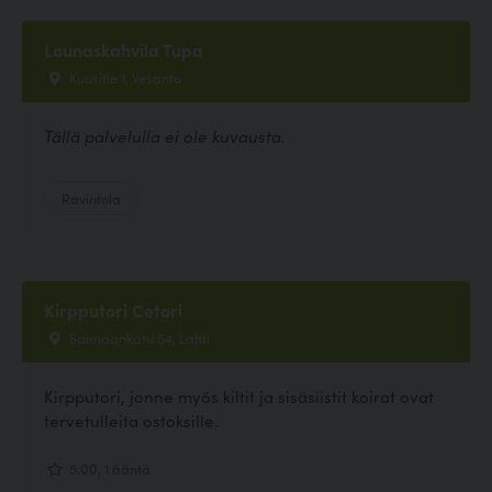
Lounaskahvila Tupa
Kuusitie 1, Vesanto
Tällä palvelulla ei ole kuvausta.
Ravintola
Kirpputori Cetori
Saimaankatu 54, Lahti
Kirpputori, jonne myös kiltit ja sisäsiistit koirat ovat
tervetulleita ostoksille.
5.00, 1 ääntä