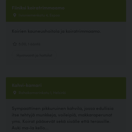
Fiiniksi koiratrimmaamo
Iivisniemenkatu 4, Espoo
Koirien kauneushoitola ja koiratrimmaamo.
5.00, 1 ääntä
Hyvinvointi ja hoitolat
Kahvi-kamari
Rahakamarinkatu 1, Helsinki
Sympaattinen pikkuruinen kahvila, jossa edullisia
itse tehtyjä munkkeja, voileipiä, makkaraperunat
yms. Koirat pääsevät sekä sisälle että terassille.
Auki ma-la kello...