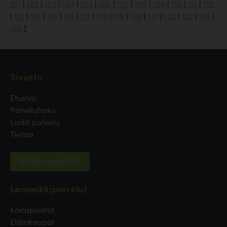
101
|
102
|
103
|
104
|
105
|
106
|
107
|
108
|
109
|
110
|
111
|
112
|
113
|
114
|
115
|
116
|
117
|
118
|
119
|
120
|
121
|
122
|
123
|
124
|
125
]
Sivusto
Etusivu
Palveluhaku
Lisää palvelu
Tietoa
Evästeasetukset
Lemmikkipalvelut
Koirapuistot
Eläinkaupat