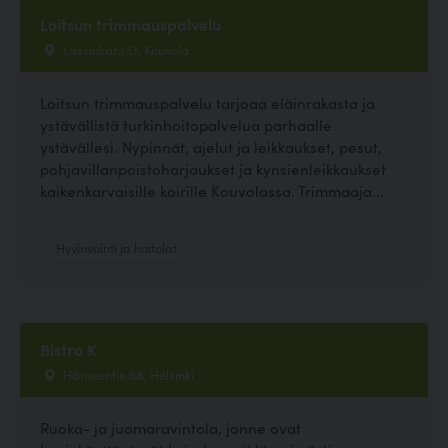
Loitsun trimmauspalvelu
Lassinkatu 13, Kouvola
Loitsun trimmauspalvelu tarjoaa eläinrakasta ja
ystävällistä turkinhoitopalvelua parhaalle
ystävällesi. Nypinnät, ajelut ja leikkaukset, pesut,
pohjavillanpoistoharjaukset ja kynsienleikkaukset
kaikenkarvaisille koirille Kouvolassa. Trimmaaja...
Hyvinvointi ja hoitolat
Bistro K
Hämeentie 68, Helsinki
Ruoka- ja juomaravintola, jonne ovat