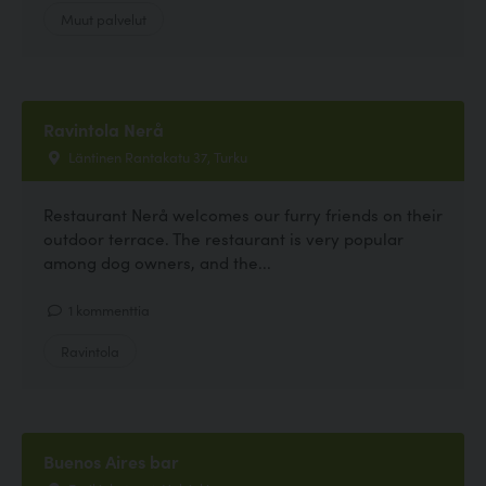
Muut palvelut
Ravintola Nerå
Läntinen Rantakatu 37, Turku
Restaurant Nerå welcomes our furry friends on their
outdoor terrace. The restaurant is very popular
among dog owners, and the...
1 kommenttia
Ravintola
Buenos Aires bar