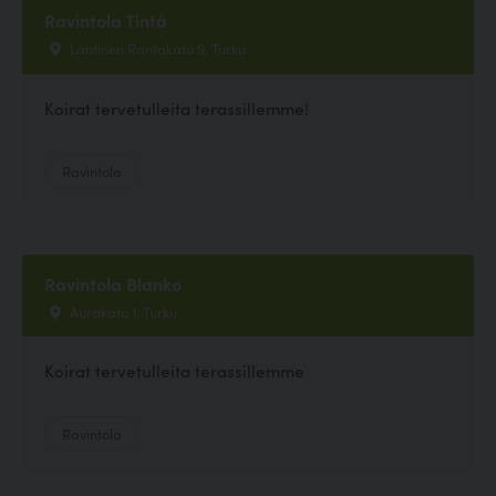
Ravintola Tintå
Läntinen Rantakatu 9, Turku
Koirat tervetulleita terassillemme!
Ravintola
Ravintola Blanko
Aurakatu 1, Turku
Koirat tervetulleita terassillemme
Ravintola