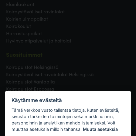
Eläinlääkärit
Koiraystävälliset ravintolat
Koirien uimapaikat
Koirakoulut
Harrastuspaikat
Hyvinvointipalvelut ja hoitolat
Suosituimmat
Koirapuistot Helsingissä
Koiraystävälliset ravaintolat Helsingissä
Koirapuistot Vantaalla
Koirapuistot Espoossa
Koirapuistot Turussa
Käytämme evästeitä
Eläinlääkäri Helsingissä
Koirapuistot Tampereella
Tämä verkkosivusto tallentaa tietoja, kuten evästeitä,
sivuston tärkeiden toimintojen sekä markkinoinnin,
personoinnin ja analytiikan mahdollistamiseksi. Voit
Linkit
muuttaa asetuksia milloin tahansa.
Muuta asetuksia