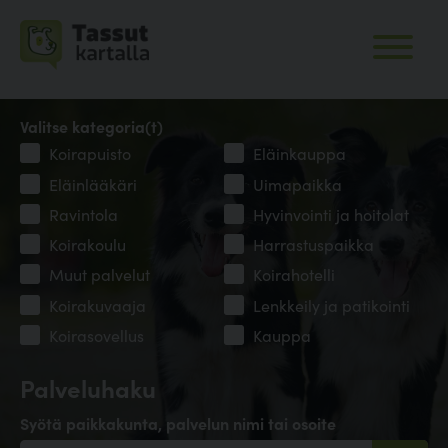
Valitse kategoria(t)
Koirapuisto
Eläinkauppa
Eläinlääkäri
Uimapaikka
Ravintola
Hyvinvointi ja hoitolat
Koirakoulu
Harrastuspaikka
Muut palvelut
Koirahotelli
Koirakuvaaja
Lenkkeily ja patikointi
Koirasovellus
Kauppa
Palveluhaku
Syötä paikkakunta, palvelun nimi tai osoite