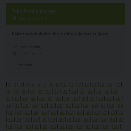
Tuba Food & Lounge
Mannenkatu 2, Oulu
Koirat tervetulleita niin sisälle kuin terassillekin
1 kommenttia
5.00, 2 ääntä
Ravintola
[
1
|
2
|
3
|
4
|
5
|
6
|
7
|
8
|
9
|
10
|
11
|
12
|
13
|
14
|
15
|
16
|
17
|
18
|
19
|
20
|
21
|
22
|
23
|
24
|
25
|
26
|
27
|
28
|
29
|
30
|
31
|
32
|
33
|
34
|
35
|
36
|
37
|
38
|
39
|
40
|
41
|
42
|
43
|
44
|
45
|
46
|
47
|
48
|
49
|
50
|
51
|
52
|
53
|
54
|
55
|
56
|
57
|
58
|
59
|
60
|
61
|
62
|
63
|
64
|
65
|
66
|
67
|
68
|
69
|
70
|
71
|
72
|
73
|
74
|
75
|
76
|
77
|
78
|
79
|
80
|
81
|
82
|
83
|
84
|
85
|
86
|
87
|
88
|
89
|
90
|
91
|
92
|
93
|
94
|
95
|
96
|
97
|
98
|
99
|
100
|