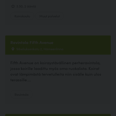
3.50, 2 ääntä
Koirakoulu
Muut palvelut
Ravintola Fifth Avenue
Sibeliuksenkatu 2, Hämeenlinna
Fifth Avenue on koiraystävällinen perheravintola,
jossa koirille laadittu myös oma ruokalista. Koirat
ovat lämpimästä tervetulleita niin sisälle kuin ulos
terassille....
Ravintola