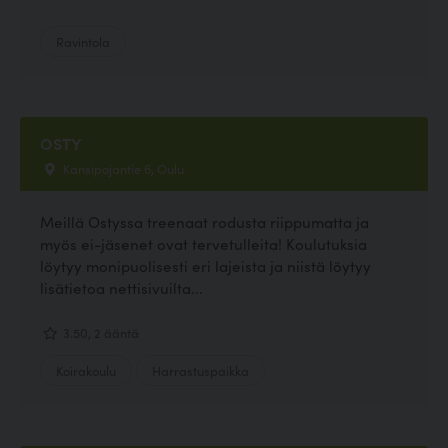
Ravintola
OSTY
Kansipojantie 6, Oulu
Meillä Ostyssa treenaat rodusta riippumatta ja
myös ei-jäsenet ovat tervetulleita! Koulutuksia
löytyy monipuolisesti eri lajeista ja niistä löytyy
lisätietoa nettisivuilta...
3.50, 2 ääntä
Koirakoulu
Harrastuspaikka