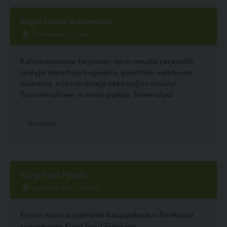
Bagel House Brahenkatu
Brahenkatu 2, Turku
Kahvilassamme tarjotaan talon omalla reseptillä
tehtyjä täytettyjä bageleita, päivittäin vaihtuvaa
lounasta, erikoiskahveja sekä paljon muuta!
Tunnelmallinen ja rento paikka. Tervetuloa!
Ravintola
Kung Food Panda
Ajomiehentie 1 , Helsinki
Koiran kanssa syömään Kauppakeskus Ristikossa
sijaitsevaan Kung Food Pandaan.