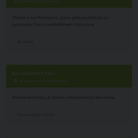
Eerikinkatu 24, Helsinki
Mukava korttelibaari, jossa pikkusyötävää ja
juotavaa. Kaurismäkeläinen olohuone
Ravintola
Koirahieronta SaLi
Vanajantie 7, Hämeenlinna
Koirahierontaa ja lihashuoltopalvelua koirallesi.
Hyvinvointi ja hoitolat