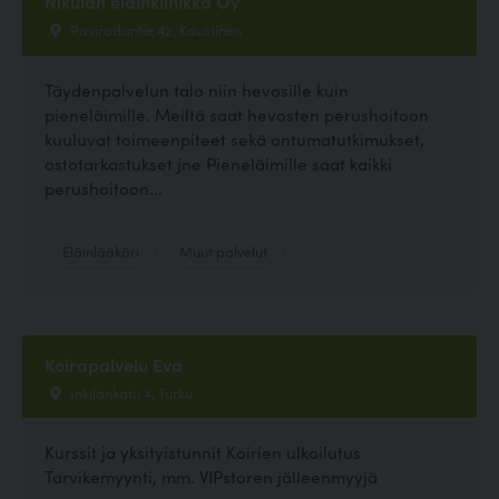
Nikulan eläinklinikka Oy
Raviradantie 42, Kaustinen
Täydenpalvelun talo niin hevosille kuin
pieneläimille. Meiltä saat hevosten perushoitoon
kuuluvat toimeenpiteet sekä ontumatutkimukset,
ostotarkastukset jne Pieneläimille saat kaikki
perushoitoon...
Eläinlääkäri
Muut palvelut
Koirapalvelu Eva
Inkilänkatu 4, Turku
Kurssit ja yksityistunnit Koirien ulkoilutus
Tarvikemyynti, mm. VIPstoren jälleenmyyjä