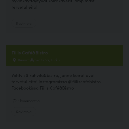
hyvinkäyttäytyvät koirakaverit lämpimästi
tervetulleita!
Ravintola
Fiilis Café&Bistro
Kiinamyllynkatu 5a, Turku
Viihtyisä kahvila&bistro, jonne koirat ovat
tervetulleita! Instagramissa @fiiliscafebistro
Facebookissa Fiilis Café&Bistro
1 kommenttia
Ravintola