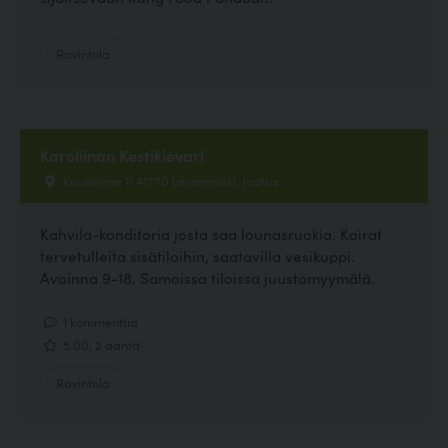
Ravintola
Karoliinan Kestikievari
Kuusirinne 11 41770 Leivonmäki, Joutsa
Kahvila-konditoria josta saa lounasruokia. Koirat
tervetulleita sisätiloihin, saatavilla vesikuppi.
Avoinna 9-18. Samoissa tiloissa juustomyymälä.
1 kommenttia
5.00, 2 ääntä
Ravintola