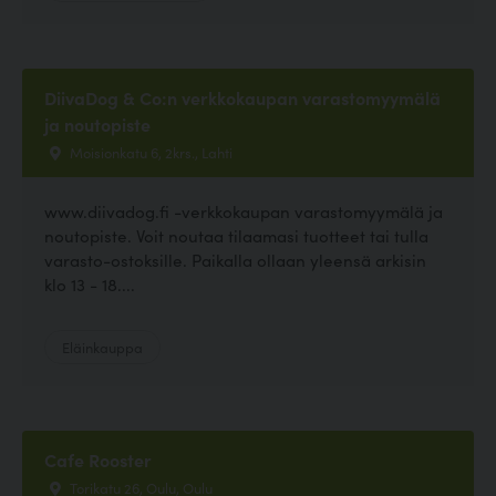
DiivaDog & Co:n verkkokaupan varastomyymälä
ja noutopiste
Moisionkatu 6, 2krs., Lahti
www.diivadog.fi -verkkokaupan varastomyymälä ja
noutopiste. Voit noutaa tilaamasi tuotteet tai tulla
varasto-ostoksille. Paikalla ollaan yleensä arkisin
klo 13 - 18....
Eläinkauppa
Cafe Rooster
Torikatu 26, Oulu, Oulu