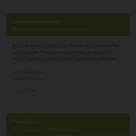
Turvesuon koirapuisto
Vehkaniityntie 16 ja Porttikuja 15, Espoo
Suuri ja avoin koirapuisto. Pienille ja isoille koirille
omat puolet. Maastona nurmikkoa ja istutettuja
puita. Hyvällä paikalla aivan Tapiolan Golfkentän...
1 kommenttia
3.80, 5 ääntä
Koirapuisto
Fast'n'Furry
Piispansilta 11, 02230 Espoo, Espoo