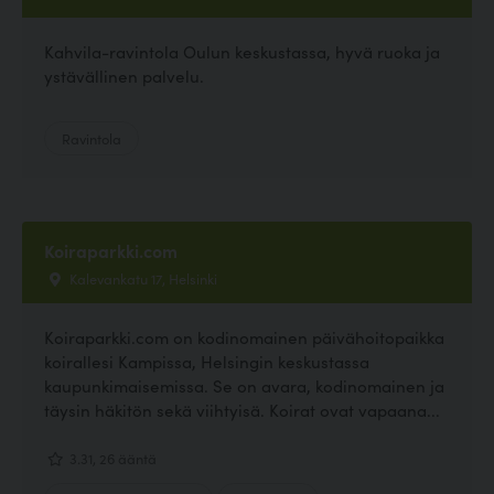
Kahvila-ravintola Oulun keskustassa, hyvä ruoka ja
ystävällinen palvelu.
Ravintola
Koiraparkki.com
Kalevankatu 17, Helsinki
Koiraparkki.com on kodinomainen päivähoitopaikka
koirallesi Kampissa, Helsingin keskustassa
kaupunkimaisemissa. Se on avara, kodinomainen ja
täysin häkitön sekä viihtyisä. Koirat ovat vapaana...
3.31, 26 ääntä