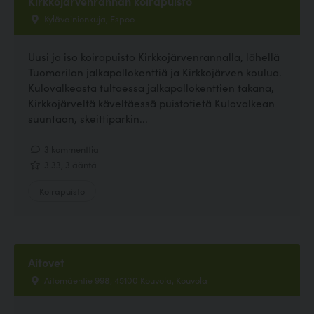
Kirkkojärvenrannan koirapuisto
Kylävainionkuja, Espoo
Uusi ja iso koirapuisto Kirkkojärvenrannalla, lähellä
Tuomarilan jalkapallokenttiä ja Kirkkojärven koulua.
Kulovalkeasta tultaessa jalkapallokenttien takana,
Kirkkojärveltä käveltäessä puistotietä Kulovalkean
suuntaan, skeittiparkin...
3 kommenttia
3.33, 3 ääntä
Koirapuisto
Aitovet
Aitomäentie 998, 45100 Kouvola, Kouvola