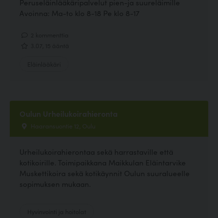
Peruseläinlääkäripalvelut pien-ja suureläimille
Avoinna: Ma-to klo 8-18 Pe klo 8-17
2 kommenttia
3.07, 15 ääntä
Eläinlääkäri
Oulun Urheilukoirahieronta
Haaransuontie 12, Oulu
Urheilukoirahierontaa sekä harrastaville että
kotikoirille. Toimipaikkana Maikkulan Eläintarvike
Muskettikoira sekä kotikäynnit Oulun suuralueelle
sopimuksen mukaan.
Hyvinvointi ja hoitolat