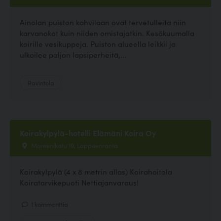
Ainolan puiston kahvilaan ovat tervetulleita niin
karvanokat kuin niiden omistajatkin. Kesäkuumalla
koirille vesikuppeja. Puiston alueella leikkii ja
ulkoilee paljon lapsiperheitä,...
Ravintola
Koirakylpylä-hotelli Elämäni Koira Oy
Moreenikatu 19, Lappeenranta
Koirakylpylä (4 x 8 metrin allas) Koirahoitola
Koiratarvikepuoti Nettiajanvaraus!
1 kommenttia