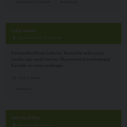
Hyvinvointi ja hoitolat
Koirakoulu
Café Vanille
Suomenlinna C 18 , Helsinki
Koiraystävällinen kahvila. Terassille sekä myös
sisälle saa viedä koiran. Myynnissä koirankeksejä.
Koiralle on oma vesikuppi.
5.00, 2 ääntä
Ravintola
Kahvila Kiikku
Ainolanpolku 1, Oulu