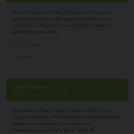
Tee- ja Kahvihuone Helmi Vanhassa Porvoossa
tarjoaa keisarillisia kahvilapalveluja 1700-luvun
lopun tyyliin. Koirat ovat tervetullleita sisälle ja
kesällä ulos terassille...
5.00, 1 ääntä
Ravintola
Loviisan Kappeli
Kuningattarenkatu 19, Loviisa
Ravintola Loviisan Kappeli palvelee 1800-luvun
lopun loistossaan. Koirat pääsevät sekä sisälle että
upealle avoverannalle. Hurmaavassa
Kappelinpuistossa myös koirat viihtyvät.