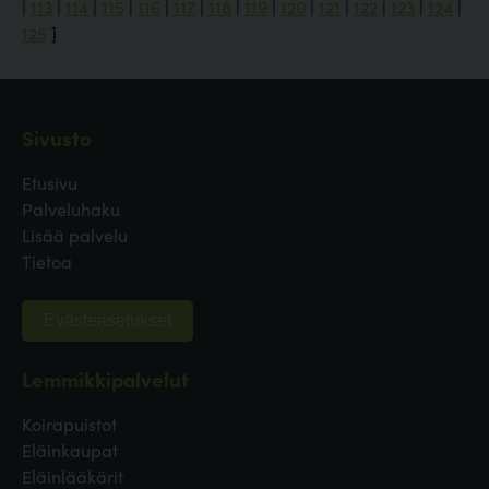
|
113
|
114
|
115
|
116
|
117
|
118
|
119
|
120
|
121
|
122
|
123
|
124
|
125
]
Sivusto
Etusivu
Palveluhaku
Lisää palvelu
Tietoa
Evästeasetukset
Lemmikkipalvelut
Koirapuistot
Eläinkaupat
Eläinlääkärit