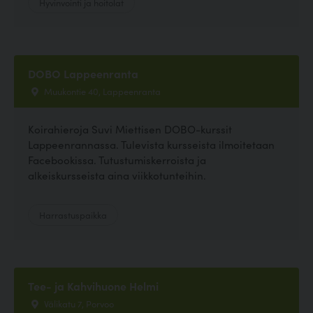
Hyvinvointi ja hoitolat
DOBO Lappeenranta
Muukontie 40, Lappeenranta
Koirahieroja Suvi Miettisen DOBO-kurssit
Lappeenrannassa. Tulevista kursseista ilmoitetaan
Facebookissa. Tutustumiskerroista ja
alkeiskursseista aina viikkotunteihin.
Harrastuspaikka
Tee- ja Kahvihuone Helmi
Välikatu 7, Porvoo