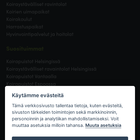
Koiraystävälliset ravintolat
Koirien uimapaikat
Koirakoulut
Harrastuspaikat
Hyvinvointipalvelut ja hoitolat
Suosituimmat
Koirapuistot Helsingissä
Koiraystävälliset ravaintolat Helsingissä
Koirapuistot Vantaalla
Koirapuistot Espoossa
Koirapuistot Turussa
Käytämme evästeitä
Eläinlääkäri Helsingissä
Koirapuistot Tampereella
Tämä verkkosivusto tallentaa tietoja, kuten evästeitä,
sivuston tärkeiden toimintojen sekä markkinoinnin,
personoinnin ja analytiikan mahdollistamiseksi. Voit
Linkit
muuttaa asetuksia milloin tahansa.
Muuta asetuksia