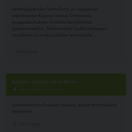
Lemmikkitarvike Fast'n'Furry on itsenäinen
eläinkauppa Espoon Isossa Omenassa,
kauppakeskuksen toisessa kerroksessa
(palvelutasolla). Valikoimasta löydät kattavasti
tarvikkeita ja ruokia kaikille lemmikeille -...
Eläinkauppa
Kahvila-ravintola Sävel Bistro
Varuskuntakatu 11, Kouvola
Lounaskahvila Kouvola-talossa, koirat tervetulleita
terassille!
2.67, 3 ääntä