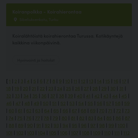
Koiranpolkka - Koirahierontaa
Sibeliuksenkatu, Turku
Koiralähtöistä koirahierontaa Turussa. Kotikäyntejä
kaikkina viikonpäivinä.
Hyvinvointi ja hoitolat
[
1
|
2
|
3
|
4
|
5
|
6
|
7
|
8
|
9
|
10
|
11
|
12
|
13
|
14
|
15
|
16
|
17
|
18
|
19
|
20
|
21
|
22
|
23
|
24
|
25
|
26
|
27
|
28
|
29
|
30
|
31
|
32
|
33
|
34
|
35
|
36
|
37
|
38
|
39
|
40
|
41
|
42
|
43
|
44
|
45
|
46
|
47
|
48
|
49
|
50
|
51
|
52
|
53
|
54
|
55
|
56
|
57
|
58
|
59
|
60
|
61
|
62
|
63
|
64
|
65
|
66
|
67
|
68
|
69
|
70
|
71
|
72
|
73
|
74
|
75
|
76
|
77
|
78
|
79
|
80
|
81
|
82
|
83
|
84
|
85
|
86
|
87
|
88
|
89
|
90
|
91
|
92
|
93
|
94
|
95
|
96
|
97
|
98
|
99
|
100
|
101
|
102
|
103
|
104
|
105
|
106
|
107
|
108
|
109
|
110
|
111
|
112