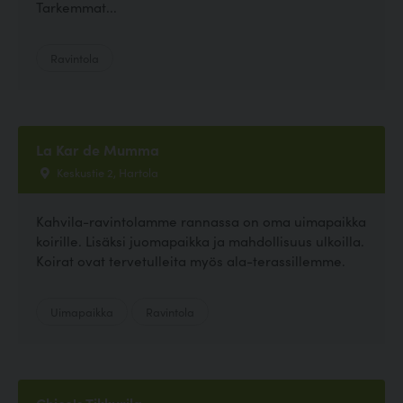
Tarkemmat...
Ravintola
La Kar de Mumma
Keskustie 2, Hartola
Kahvila-ravintolamme rannassa on oma uimapaikka
koirille. Lisäksi juomapaikka ja mahdollisuus ulkoilla.
Koirat ovat tervetulleita myös ala-terassillemme.
Uimapaikka
Ravintola
Chico's Tikkurila