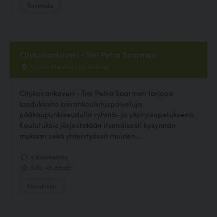
Ravintola
Citykoirankaveri - Tmi Petra Saarman
Vuorimiehenkatu 20, Helsinki
Citykoirankaveri - Tmi Petra Saarman tarjoaa
laadukkaita koirankoulutuspalveluja
pääkaupunkiseudulla ryhmä- ja yksityisopetuksena.
Koulutuksia järjestetään itsenäisesti kysynnän
mukaan sekä yhteistyössä muiden...
4 kommenttia
3.02, 48 ääntä
Koirakoulu