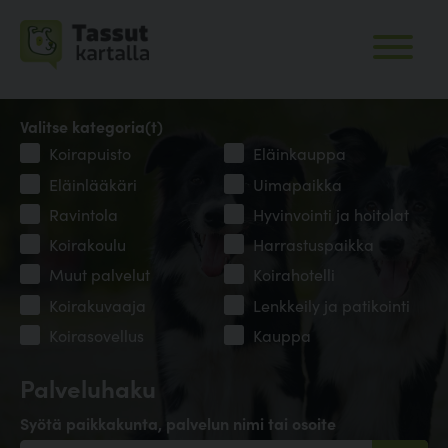
Valitse kategoria(t)
Koirapuisto
Eläinkauppa
Eläinlääkäri
Uimapaikka
Ravintola
Hyvinvointi ja hoitolat
Koirakoulu
Harrastuspaikka
Muut palvelut
Koirahotelli
Koirakuvaaja
Lenkkeily ja patikointi
Koirasovellus
Kauppa
Palveluhaku
Syötä paikkakunta, palvelun nimi tai osoite