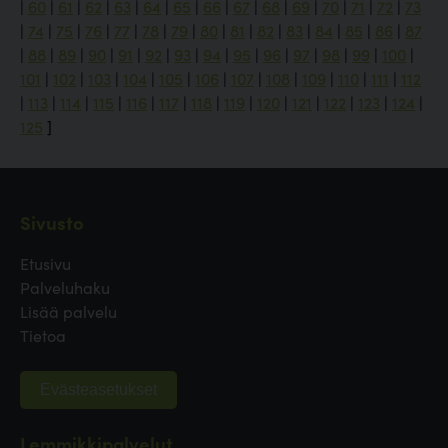
|
60
|
61
|
62
|
63
|
64
|
65
|
66
|
67
|
68
|
69
|
70
|
71
|
72
|
73
|
74
|
75
|
76
|
77
|
78
|
79
|
80
|
81
|
82
|
83
|
84
|
85
|
86
|
87
|
88
|
89
|
90
|
91
|
92
|
93
|
94
|
95
|
96
|
97
|
98
|
99
|
100
|
101
|
102
|
103
|
104
|
105
|
106
|
107
|
108
|
109
|
110
|
111
|
112
|
113
|
114
|
115
|
116
|
117
|
118
|
119
|
120
|
121
|
122
|
123
|
124
|
125
]
Sivusto
Etusivu
Palveluhaku
Lisää palvelu
Tietoa
Evästeasetukset
Lemmikkipalvelut