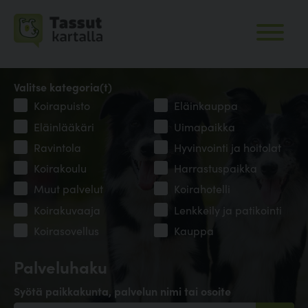
Valitse kategoria(t)
Koirapuisto
Eläinkauppa
Eläinlääkäri
Uimapaikka
Ravintola
Hyvinvointi ja hoitolat
Koirakoulu
Harrastuspaikka
Muut palvelut
Koirahotelli
Koirakuvaaja
Lenkkeily ja patikointi
Koirasovellus
Kauppa
Palveluhaku
Syötä paikkakunta, palvelun nimi tai osoite