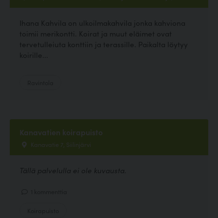
Ihana Kahvila on ulkoilmakahvila jonka kahviona
toimii merikontti. Koirat ja muut eläimet ovat
tervetulleiuta konttiin ja terassille. Paikalta löytyy
koirille...
Ravintola
Kanavatien koirapuisto
Kanavatie 7, Siilinjärvi
Tällä palvelulla ei ole kuvausta.
1 kommenttia
Koirapuisto