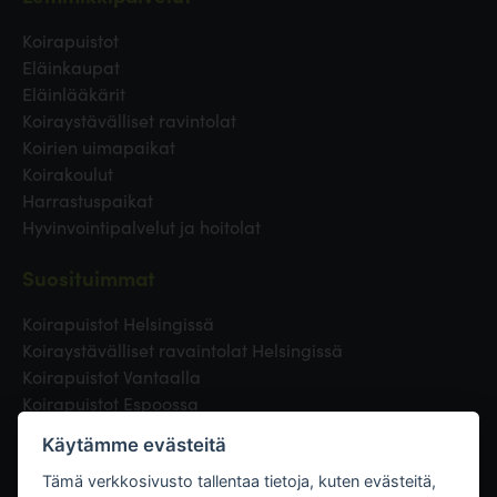
Koirapuistot
Eläinkaupat
Eläinlääkärit
Koiraystävälliset ravintolat
Koirien uimapaikat
Koirakoulut
Harrastuspaikat
Hyvinvointipalvelut ja hoitolat
Suosituimmat
Koirapuistot Helsingissä
Koiraystävälliset ravaintolat Helsingissä
Koirapuistot Vantaalla
Koirapuistot Espoossa
Koirapuistot Turussa
Käytämme evästeitä
Eläinlääkäri Helsingissä
Koirapuistot Tampereella
Tämä verkkosivusto tallentaa tietoja, kuten evästeitä,