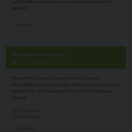
Laajalahden rannalla vain muutaman kilometrin
päässä...
Ravintola
Eläinlääkäri Elina Eskola
Säterintie 19, Köyliö
Pieneläimiä ja karjatilojen eläimiä hoitava
eläinlääkäri joka tekee myös kotikäyntejä koteihin ja
karjatiloille. Loistavaa palvelua ja kilpailukykyiset
hinnat!
3 kommenttia
4.50, 2 ääntä
Eläinlääkäri