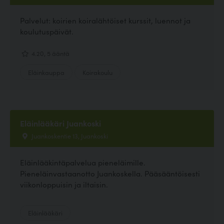
Palvelut: koirien koiralähtöiset kurssit, luennot ja
koulutuspäivät.
4.20, 5 ääntä
Eläinkauppa
Koirakoulu
Eläinlääkäri Juankoski
Juankoskentie 13, Juankoski
Eläinlääkintäpalvelua pieneläimille.
Pieneläinvastaanotto Juankoskella. Pääsääntöisesti
viikonloppuisin ja iltaisin.
Eläinlääkäri