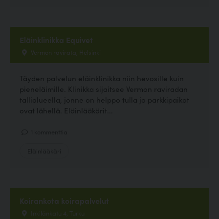
Eläinklinikka Equivet
Vermon ravirata, Helsinki
Täyden palvelun eläinklinikka niin hevosille kuin
pieneläimille. Klinikka sijaitsee Vermon raviradan
tallialueella, jonne on helppo tulla ja parkkipaikat
ovat lähellä. Eläinlääkärit...
1 kommenttia
Eläinlääkäri
Koirankota koirapalvelut
Inkilänkatu 4, Turku