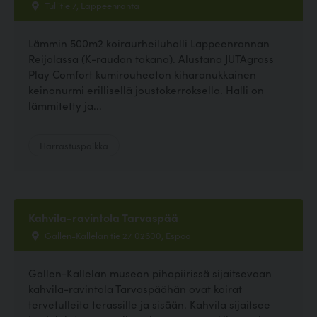
Tullitie 7, Lappeenranta
Lämmin 500m2 koiraurheiluhalli Lappeenrannan
Reijolassa (K-raudan takana). Alustana JUTAgrass
Play Comfort kumirouheeton kiharanukkainen
keinonurmi erillisellä joustokerroksella. Halli on
lämmitetty ja...
Harrastuspaikka
Kahvila-ravintola Tarvaspää
Gallen-Kallelan tie 27 02600, Espoo
Gallen-Kallelan museon pihapiirissä sijaitsevaan
kahvila-ravintola Tarvaspäähän ovat koirat
tervetulleita terassille ja sisään. Kahvila sijaitsee