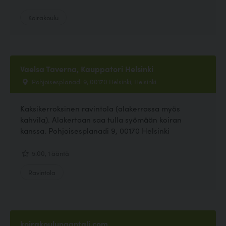
Koirakoulu
Vaelsa Taverna, Kauppatori Helsinki
Pohjoisesplanadi 9, 00170 Helsinki, Helsinki
Kaksikerroksinen ravintola (alakerrassa myös
kahvila). Alakertaan saa tulla syömään koiran
kanssa. Pohjoisesplanadi 9, 00170 Helsinki
5.00, 1 ääntä
Ravintola
koirakoulunaantali.com