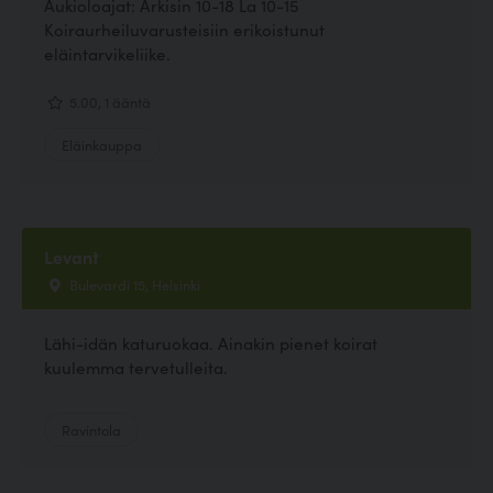
Aukioloajat: Arkisin 10-18 La 10-15
Koiraurheiluvarusteisiin erikoistunut
eläintarvikeliike.
5.00, 1 ääntä
Eläinkauppa
Levant
Bulevardi 15, Helsinki
Lähi-idän katuruokaa. Ainakin pienet koirat
kuulemma tervetulleita.
Ravintola