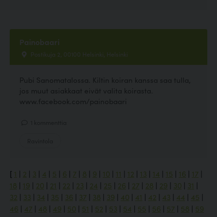
Painobaari
Postikuja 2, 00100 Helsinki, Helsinki
Pubi Sanomatalossa. Kiltin koiran kanssa saa tulla,
jos muut asiakkaat eivät valita koirasta.
www.facebook.com/painobaari
1 kommenttia
Ravintola
[
1
|
2
|
3
|
4
|
5
|
6
|
7
|
8
|
9
|
10
|
11
|
12
|
13
|
14
|
15
|
16
|
17
|
18
|
19
|
20
|
21
|
22
|
23
|
24
|
25
|
26
|
27
|
28
|
29
|
30
|
31
|
32
|
33
|
34
|
35
|
36
|
37
|
38
|
39
|
40
|
41
|
42
|
43
|
44
|
45
|
46
|
47
|
48
|
49
|
50
|
51
|
52
|
53
|
54
|
55
|
56
|
57
|
58
|
59