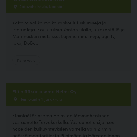
Ratavahdinkuja, Naantali
Kattava valikoima koirankoulutuskursseja ja
irtotunteja. Koulutuksia Vanton tilalla, ulkokentällä ja
Merimaskun metsissä. Lajeina mm. mejä, agility,
toko, DoBo...
Koirakoulu
Eläinlääkäriasema Helmi Oy
Heimolantie 1, Janakkala
Eläinlääkäriasema Helmi on lämminhenkinen
vastaanotto Tervakoskella. Vastaanotto sijaitsee
nopeiden kulkuyhteyksien varrella vain 2 km:n
päässä moottoritiestä Riihimäen ja Hämeenlinnan