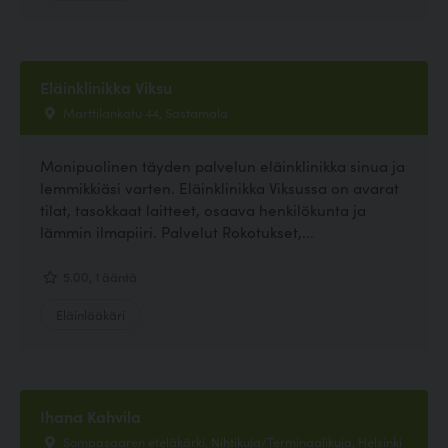
Eläinklinikka Viksu
Marttilankatu 44, Sastamala
Monipuolinen täyden palvelun eläinklinikka sinua ja
lemmikkiäsi varten. Eläinklinikka Viksussa on avarat
tilat, tasokkaat laitteet, osaava henkilökunta ja
lämmin ilmapiiri. Palvelut Rokotukset,...
5.00, 1 ääntä
Eläinlääkäri
Ihana Kahvila
Sompasaaren eteläkärki, Nihtikuja/Terminaalikuja, Helsinki