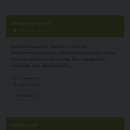
Nokian koirapuisto
Talttakatu, Nokia
Avara koirapuisto. Pienille oma puoli.
Pohjamateriaali soraa. Parkkitilaa runsaasti, mutta
hieman vaikea löytää perille. Kun navigaattori
ilmoittaa, että ollaan perillä...
1 kommenttia
4.00, 4 ääntä
Koirapuisto
Kiitola -halli