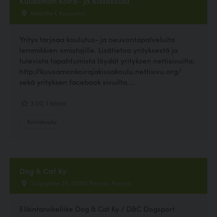
Kuusamon Koira- ja Kissakoulu
Kelantie 1, Kuusamo
Yritys tarjoaa koulutus- ja neuvontapalveluita
lemmikkien omistajille. Lisätietoa yrityksestä ja
tulevista tapahtumista löydät yrityksen nettisivuilta;
http://kuusamonkoirajakissakoulu.nettisivu.org/
sekä yrityksen facebook sivuilta....
3.00, 1 ääntä
Koirakoulu
Dog & Cat Ky
Työpajatie 20, 06150 Porvoo, Porvoo
Eläintarvikeliike Dog & Cat Ky / D&C Dogsport