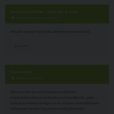
Jamaica Sunshine - Juice Bar & Café
Aleksis Kiven katu 12, Helsinki
Ainakin pienet koirat kuulemma tervetulleita.
Ravintola
Vainuvoima
Purokatu 3, Raisio
Vainuvoima on varsinaissuomalainen
hajutyöskentelyyn erikoistunut koirakoulu, joka
auttaa koiraharrastajia ja eri alojen ammattilaisia
ottamaan koiran hajuaistin hyötykäyttöön.