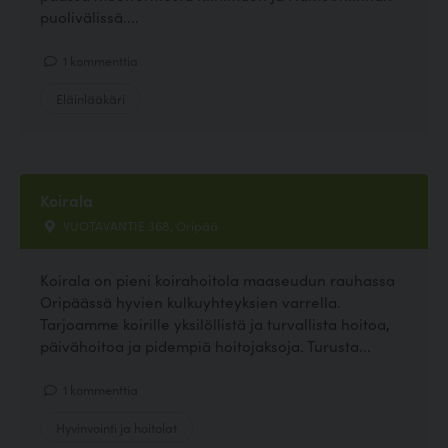
puolivälissä....
1 kommenttia
Eläinlääkäri
Koirala
VUOTAVANTIE 368, Oripää
Koirala on pieni koirahoitola maaseudun rauhassa
Oripäässä hyvien kulkuyhteyksien varrella.
Tarjoamme koirille yksilöllistä ja turvallista hoitoa,
päivähoitoa ja pidempiä hoitojaksoja. Turusta...
1 kommenttia
Hyvinvointi ja hoitolat