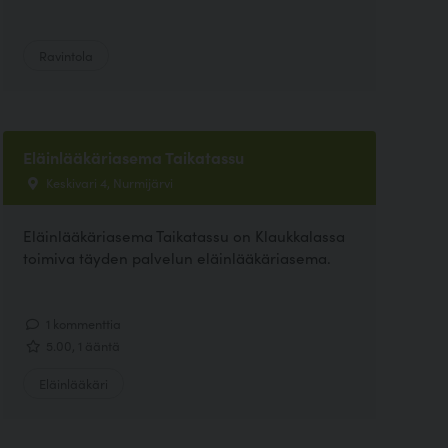
Ravintola
Eläinlääkäriasema Taikatassu
Keskivari 4, Nurmijärvi
Eläinlääkäriasema Taikatassu on Klaukkalassa
toimiva täyden palvelun eläinlääkäriasema.
1 kommenttia
5.00, 1 ääntä
Eläinlääkäri