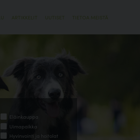
LU
ARTIKKELIT
UUTISET
TIETOA MEISTÄ
Eläinkauppa
Uimapaikka
Hyvinvointi ja hoitolat