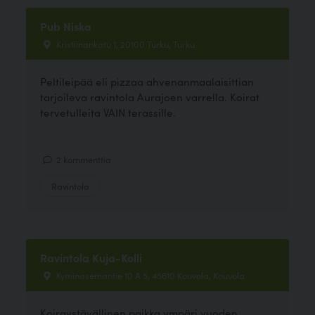
Pub Niska
Kristiinankatu 1, 20100 Turku, Turku
Peltileipää eli pizzaa ahvenanmaalaisittian
tarjoileva ravintola Aurajoen varrella. Koirat
tervetulleita VAIN terassille.
2 kommenttia
Ravintola
Ravintola Kuja-Kolli
Kyminasemantie 10 A 5, 45610 Kouvola, Kouvola
Koiraystävällinen paikka ympäri vuoden.