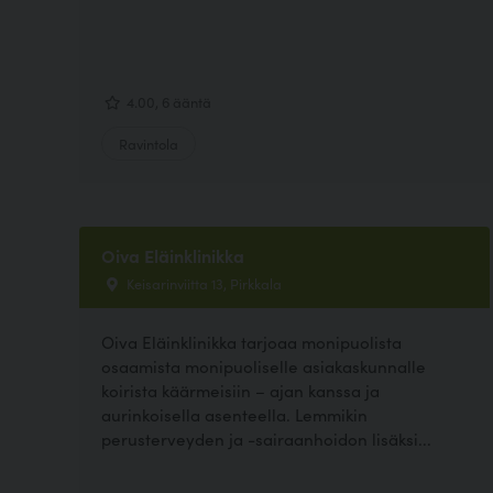
4.00, 6 ääntä
Ravintola
Oiva Eläinklinikka
Keisarinviitta 13, Pirkkala
Oiva Eläinklinikka tarjoaa monipuolista
osaamista monipuoliselle asiakaskunnalle
koirista käärmeisiin – ajan kanssa ja
aurinkoisella asenteella. Lemmikin
perusterveyden ja -sairaanhoidon lisäksi...