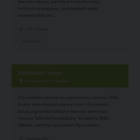
teemaviikkoja, kiertäviä trubaduureja,
rentoutusjumppaa, lautapelejä sekä
taidenäyttelyitä...
4.67, 3 ääntä
Ravintola
Eläinlääkäri Sanum
Palo-ojantie 12, Hyvinkää
Eläinlääkäriasema on perustettu vuonna 1983.
Aluksi eläinlääkäriasema toimi Hyvinkään
kaupungineläinlääkärin kanssa samoissa
tiloissa Tallimiehenkadulla. Vuodesta 1992
alkaen olemme toimineet Hyvinkään...
1 kommenttia