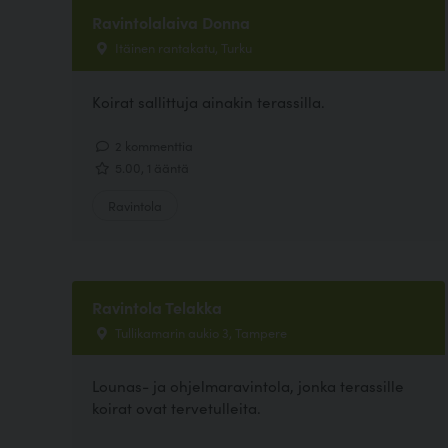
Ravintolalaiva Donna
Itäinen rantakatu, Turku
Koirat sallittuja ainakin terassilla.
2 kommenttia
5.00, 1 ääntä
Ravintola
Ravintola Telakka
Tullikamarin aukio 3, Tampere
Lounas- ja ohjelmaravintola, jonka terassille
koirat ovat tervetulleita.