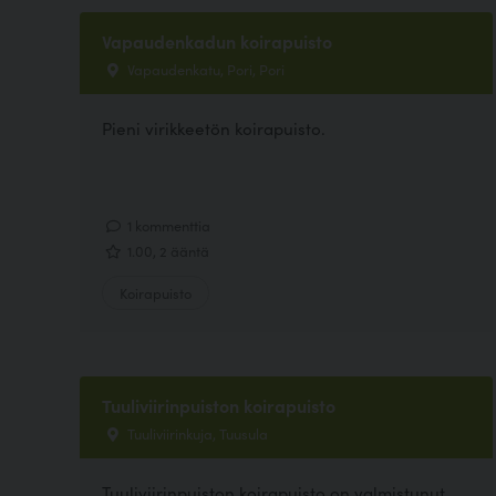
Vapaudenkadun koirapuisto
Vapaudenkatu, Pori, Pori
Pieni virikkeetön koirapuisto.
1 kommenttia
1.00, 2 ääntä
Koirapuisto
Tuuliviirinpuiston koirapuisto
Tuuliviirinkuja, Tuusula
Tuuliviirinpuiston koirapuisto on valmistunut