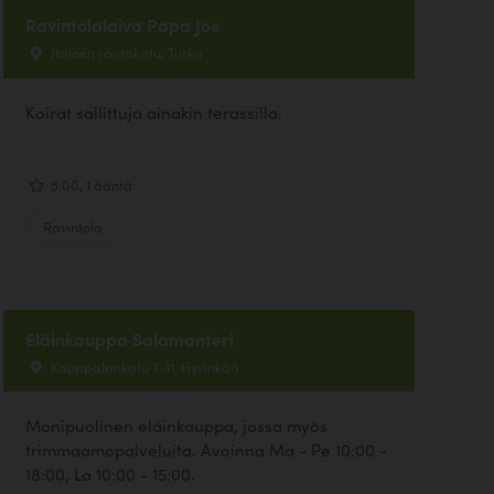
Ravintolalaiva Papa Joe
Itäinen rantakatu, Turku
Koirat sallittuja ainakin terassilla.
5.00, 1 ääntä
Ravintola
Eläinkauppa Salamanteri
Kauppalankatu 7-11, Hyvinkää
Monipuolinen eläinkauppa, jossa myös
trimmaamopalveluita. Avoinna Ma - Pe 10:00 -
18:00, La 10:00 - 15:00.