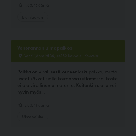
4.00, 15 ääntä
Eläinlääkäri
Venerannan uimapaikka
Veneilijänraitti 30, 45360 Kouvola , Kouvola
Paikka on virallisesti veneenlaskupaikka, mutta
useat käyvät siellä koiraansa uittamassa, koska
ei ole virallinen uimaranta. Kuitenkin siellä voi
hyvin myös...
3.00, 13 ääntä
Uimapaikka