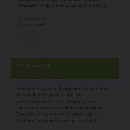
Lemmikkiystäville omat vesikupit ja herkkuja.
1 kommenttia
3.00, 5 ääntä
Ravintola
Eläinklinikka Siili
Kappelikatu 11, Kouvola
Palveluihin kuuluvat lisäksi mm. vatsaontelon
ultraäänitutkimukset ja viralliset
polvitarkastukset. Myös jyrsijät, kanit ja
kilpikonnat ovat tervetulleita vastaanotolle.
Pieneläinsairauksien erikoiseläinlääkäri
Certified Veterinary Acupuncturist ERJA...