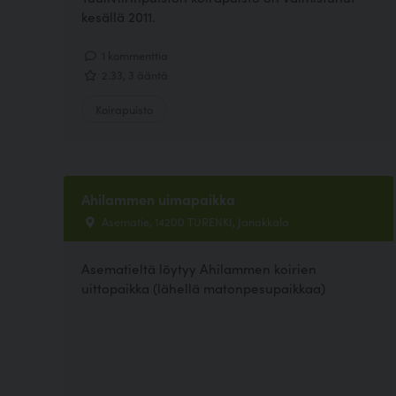
kesällä 2011.
1 kommenttia
2.33, 3 ääntä
Koirapuisto
Ahilammen uimapaikka
Asematie, 14200 TURENKI, Janakkala
Asematieltä löytyy Ahilammen koirien
uittopaikka (lähellä matonpesupaikkaa)