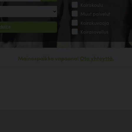
Koirakoulu
Muut palvelut
Koirakuvaaja
Koirasovellus
Mainospaikka vapaana!
Ota yhteyttä.