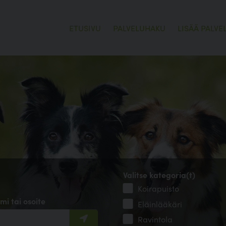
ETUSIVU
PALVELUHAKU
LISÄÄ PALVE
Valitse kategoria(t)
Koirapuisto
mi tai osoite
Eläinlääkäri
Ravintola