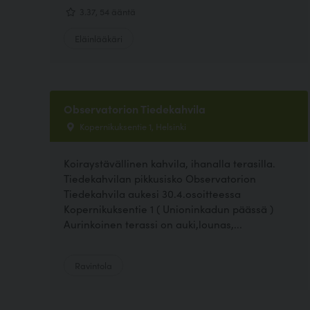
3.37, 54 ääntä
Eläinlääkäri
Observatorion Tiedekahvila
Kopernikuksentie 1, Helsinki
Koiraystävällinen kahvila, ihanalla terasilla.
Tiedekahvilan pikkusisko Observatorion
Tiedekahvila aukesi 30.4.osoitteessa
Kopernikuksentie 1 ( Unioninkadun päässä )
Aurinkoinen terassi on auki,lounas,...
Ravintola