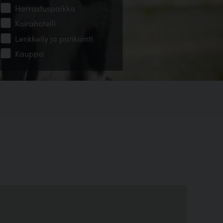
Harrastuspaikka
Koirahotelli
Lenkkeily ja patikointi
Kauppa