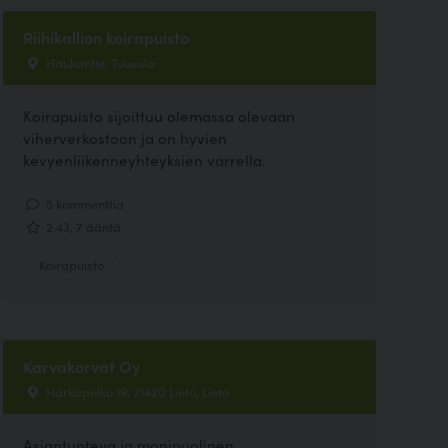
Riihikallion koirapuisto
Haukantie, Tuusula
Koirapuisto sijoittuu olemassa olevaan
viherverkostoon ja on hyvien
kevyenliikenneyhteyksien varrella.
5 kommenttia
2.43, 7 ääntä
Koirapuisto
Karvakorvat Oy
Härkäpolku 19, 21420 Lieto, Lieto
Asiantunteva ja monipuolinen