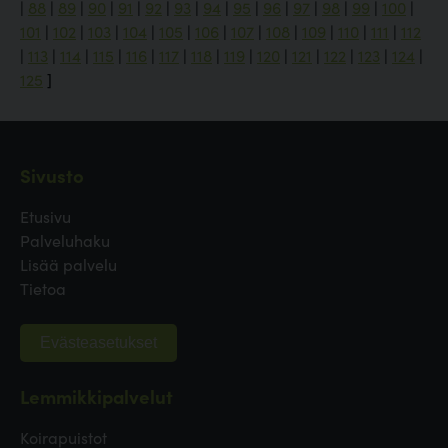
|
88
|
89
|
90
|
91
|
92
|
93
|
94
|
95
|
96
|
97
|
98
|
99
|
100
|
101
|
102
|
103
|
104
|
105
|
106
|
107
|
108
|
109
|
110
|
111
|
112
|
113
|
114
|
115
|
116
|
117
|
118
|
119
|
120
|
121
|
122
|
123
|
124
|
125
]
Sivusto
Etusivu
Palveluhaku
Lisää palvelu
Tietoa
Evästeasetukset
Lemmikkipalvelut
Koirapuistot