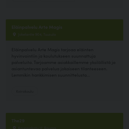
Eläinpalvelu Arte Magis
Jokelantie 904, Tuusula
Eläinpalvelu Arte Magis tarjoaa eläinten
hyvinvointiin ja koulutukseen suunnattuja
palveluita. Tarjoamme asiakkaillemme yksilöllistä ja
asiantuntevaa palvelua jokaiseen tilanteeseen.
Lemmikin hankkimisen suunnittelusta...
Koirakoulu
The29
Kauppakatu 17, Rauma