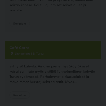
koiran kanssa. Sai tulla, ihmiset saivat oluet ja
koiralle...
Ravintola
Café Carre
Linnankatu 3 B, Turku
Viihtyisä kahvila. Ainakin pienet hyväkäytöksiset
koirat sallittuja myös sisällä! Tunnelmallinen kahvila
Turun sydämessä. Parhaimmat pikkusuolaiset ja
makeimmat herkut, sekä salaatit. Myös...
Ravintola