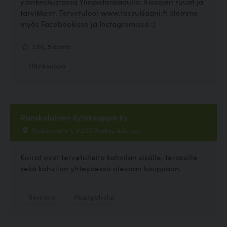
ydinkeskustassa Yliopistonkadulla. Kissojen ruuat ja
tarvikkeet. Tervetuloa! www.tassuklaani.fi olemme
myös Facebookissa ja Instagramissa :)
3.60, 5 ääntä
Eläinkauppa
Ranskalainen Kyläkauppa Ky
Vesijärventie 1, 17200 Vääksy, Asikkala
Koirat ovat tervetulleita kahvilan sisälle, terassille
sekä kahvilan yhteydessä olevaan kauppaan.
Ravintola
Muut palvelut