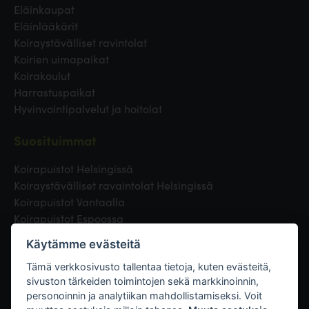
Eläinkaupat
Eläinlääkärit
Koiraystävälliset ravintolat
Koirien uimapaikat
Koirakoulut
Harrastuspaikat
Hyvinvointipalvelut ja hoitolat
Suosituimmat
Koirapuistot Helsingissä
Koiraystävälliset ravaintolat Helsingissä
Koirapuistot Vantaalla
Koirapuistot Espoossa
Koirapuistot Turussa
Käytämme evästeitä
Eläinlääkäri Helsingissä
Koirapuistot Tampereella
Tämä verkkosivusto tallentaa tietoja, kuten evästeitä,
sivuston tärkeiden toimintojen sekä markkinoinnin,
personoinnin ja analytiikan mahdollistamiseksi. Voit
Linkit