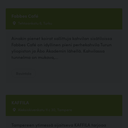
Fabbes Café
Tehtaankatu 6, Turku
Ainakin pienet koirat sallittuja kahvilan sisätiloissa
Fabbes Café on idyllinen pieni perhekahvila Turun
yliopiston ja Åbo Akademin lähellä. Kahvilassa
tunnelma on mukava,...
Ravintola
KAFFILA
Aleksiskivenkatu 11 c 30, Tampere
Tampereen ytimessä sijaitseva KAFFILA tarjoaa