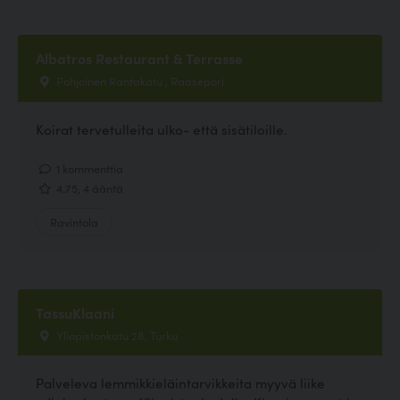
Albatros Restaurant & Terrasse
Pohjoinen Rantakatu , Raasepori
Koirat tervetulleita ulko- että sisätiloille.
1 kommenttia
4.75, 4 ääntä
Ravintola
TassuKlaani
Yliopistonkatu 28, Turku
Palveleva lemmikkieläintarvikkeita myyvä liike