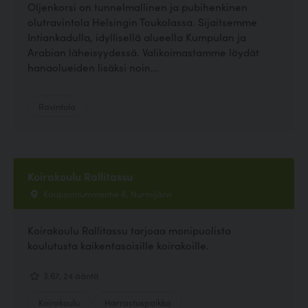
Oljenkorsi on tunnelmallinen ja pubihenkinen
olutravintola Helsingin Toukolassa. Sijaitsemme
Intiankadulla, idyllisellä alueella Kumpulan ja
Arabian läheisyydessä. Valikoimastamme löydät
hanaolueiden lisäksi noin...
Ravintola
Koirakoulu Rallitassu
Kauppanummentie 8, Nurmijärvi
Koirakoulu Rallitassu tarjoaa monipuolista
koulutusta kaikentasoisille koirakoille.
3.67, 24 ääntä
Koirakoulu
Harrastuspaikka