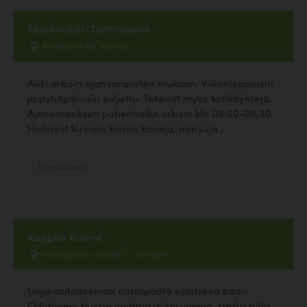
Eläinlääkäri Tammisalot
Koivikkotie 6B, Vantaa
Auki arkisin ajanvarausten mukaan. Viikonloppuisin
ja pyhäpäivisin suljettu. Tekevät myös kotikäyntejä.
Ajanvarauksen puhelinaika arkisin klo 08:00-09:30.
Hoitavat kissoja, koiria, kaneja, marsuja...
Eläinlääkäri
Kuppila Kulma
Hatanpään valtatie 12, Tampere
Linja-autoasemaa vastapäätä sijaitseva baari.
Odotimme bussin vaihtoa ja kysyimme, saako tulla