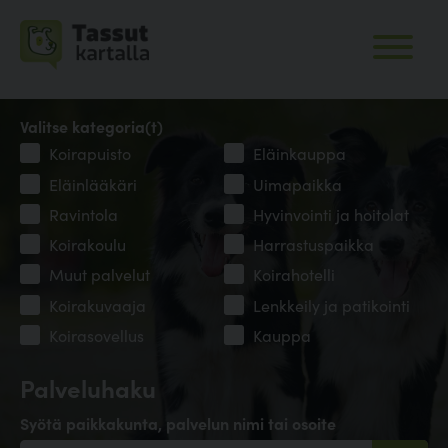
Valitse kategoria(t)
Koirapuisto
Eläinkauppa
Eläinlääkäri
Uimapaikka
Ravintola
Hyvinvointi ja hoitolat
Koirakoulu
Harrastuspaikka
Muut palvelut
Koirahotelli
Koirakuvaaja
Lenkkeily ja patikointi
Koirasovellus
Kauppa
Palveluhaku
Syötä paikkakunta, palvelun nimi tai osoite