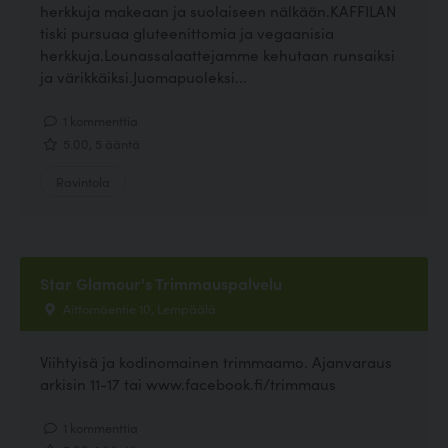
herkkuja makeaan ja suolaiseen nälkään.KAFFILAN
tiski pursuaa gluteenittomia ja vegaanisia
herkkuja.Lounassalaattejamme kehutaan runsaiksi
ja värikkäiksi.Juomapuoleksi...
1 kommenttia
5.00, 5 ääntä
Ravintola
Star Glamour's Trimmauspalvelu
Aittomäentie 10, Lempäälä
Viihtyisä ja kodinomainen trimmaamo. Ajanvaraus
arkisin 11-17 tai www.facebook.fi/trimmaus
1 kommenttia