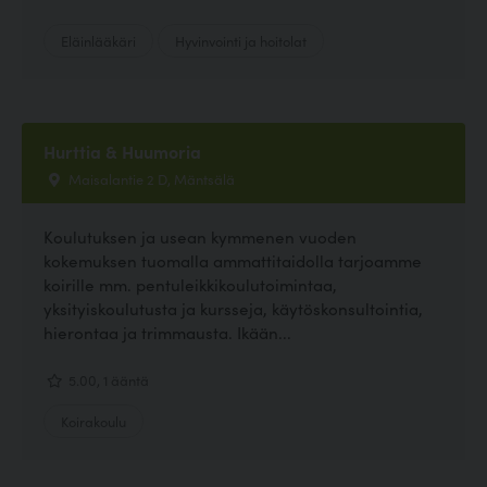
Eläinlääkäri
Hyvinvointi ja hoitolat
Hurttia & Huumoria
Maisalantie 2 D, Mäntsälä
Koulutuksen ja usean kymmenen vuoden
kokemuksen tuomalla ammattitaidolla tarjoamme
koirille mm. pentuleikkikoulutoimintaa,
yksityiskoulutusta ja kursseja, käytöskonsultointia,
hierontaa ja trimmausta. Ikään...
5.00, 1 ääntä
Koirakoulu