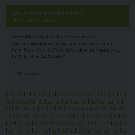
Erä- ja lemmikkitarvike Aihki Oy
Valtatie 32-34, Kittilä
Lemmikkitarvikeliike Kittilän keskustassa.
Valikoimassa koirien ja kissojen tarvikkeet, ruoat
(mm. Royal Canin). Paikallista palvelua ma-pe 9-17,
la 10-14. Puh 0400344557
Eläinkauppa
[
1
|
2
|
3
|
4
|
5
|
6
|
7
|
8
|
9
|
10
|
11
|
12
|
13
|
14
|
15
|
16
|
17
|
18
|
19
|
20
|
21
|
22
|
23
|
24
|
25
|
26
|
27
|
28
|
29
|
30
|
31
|
32
|
33
|
34
|
35
|
36
|
37
|
38
|
39
|
40
|
41
|
42
|
43
|
44
|
45
|
46
|
47
|
48
|
49
|
50
|
51
|
52
|
53
|
54
|
55
|
56
|
57
|
58
|
59
|
60
|
61
|
62
|
63
|
64
|
65
|
66
|
67
|
68
|
69
|
70
|
71
|
72
|
73
|
74
|
75
|
76
|
77
|
78
|
79
|
80
|
81
|
82
|
83
|
84
|
85
|
86
|
87