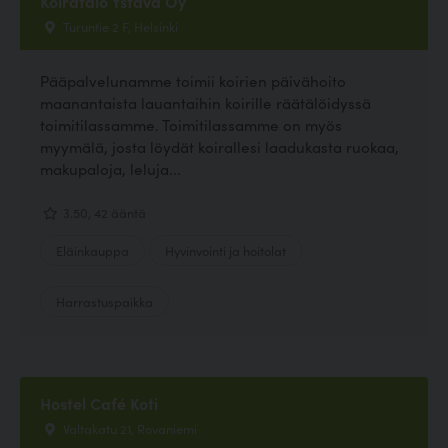
Koiratalo Ystävä Oy
Turuntie 2 F, Helsinki
Pääpalvelunamme toimii koirien päivähoito
maanantaista lauantaihin koirille räätälöidyssä
toimitilassamme. Toimitilassamme on myös
myymälä, josta löydät koirallesi laadukasta ruokaa,
makupaloja, leluja...
3.50, 42 ääntä
Eläinkauppa
Hyvinvointi ja hoitolat
Harrastuspaikka
Hostel Café Koti
Valtakatu 21, Rovaniemi