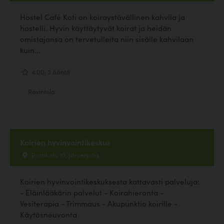
Hostel Café Koti on koiraystävällinen kahvila ja
hostelli. Hyvin käyttäytyvät koirat ja heidän
omistajansa on tervetulleita niin sisälle kahvilaan
kuin...
4.00, 2 ääntä
Ravintola
Koirien hyvinvointikeskus
Postikatu 10, Järvenpää
Koirien hyvinvointikeskuksesta kattavasti palveluja:
- Eläinlääkärin palvelut - Koirahieronta -
Vesiterapia - Trimmaus - Akupunktio koirille -
Käytösneuvonta