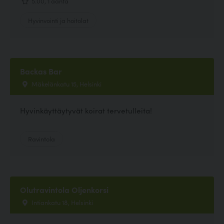
5.00, 1 ääntä
Hyvinvointi ja hoitolat
Backas Bar
Mäkelänkatu 15, Helsinki
Hyvinkäyttäytyvät koirat tervetulleita!
Ravintola
Olutravintola Oljenkorsi
Intiankatu 18, Helsinki