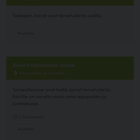
Teebaari, koirat ovat tervetulleita sisälle.
Ravintola
Rosso Kirkkopuiston terassi
Kauppakatu 19, Jyväskylä
Terassillemme ovat kaikki koirat tervetulleita.
Koirille on varattu myös oma lepopaikka ja
juomakuppi.
2 kommenttia
Ravintola