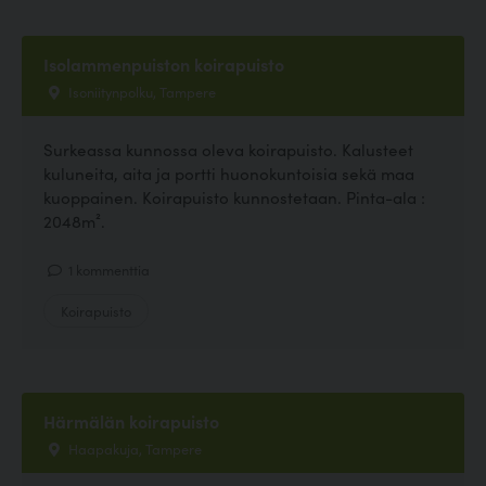
Isolammenpuiston koirapuisto
Isoniitynpolku, Tampere
Surkeassa kunnossa oleva koirapuisto. Kalusteet
kuluneita, aita ja portti huonokuntoisia sekä maa
kuoppainen. Koirapuisto kunnostetaan. Pinta-ala :
2048m².
1 kommenttia
Koirapuisto
Härmälän koirapuisto
Haapakuja, Tampere