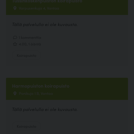
Tussinkoskenpuiston koirapuisto
Varpusenkuja 4, Vantaa
Tällä palvelulla ei ole kuvausta.
1 kommenttia
4.00, 1 ääntä
Koirapuisto
Harmopuiston koirapuisto
Ponikuja 1 B, Vantaa
Tällä palvelulla ei ole kuvausta.
Koirapuisto