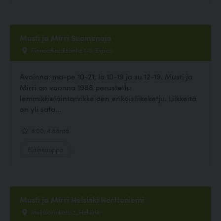
Musti ja Mirri Suomenoja
Finnoonlaaksontie 1-5, Espoo
Avoinna: ma-pe 10-21, la 10-19 ja su 12-19. Musti ja
Mirri on vuonna 1988 perustettu
lemmikkieläintarvikkeiden erikoisliikeketju. Liikkeitä
on yli sata...
4.00, 4 ääntä
Eläinkauppa
Musti ja Mirri Helsinki Herttoniemi
Insinöörinkatu 2, Helsinki