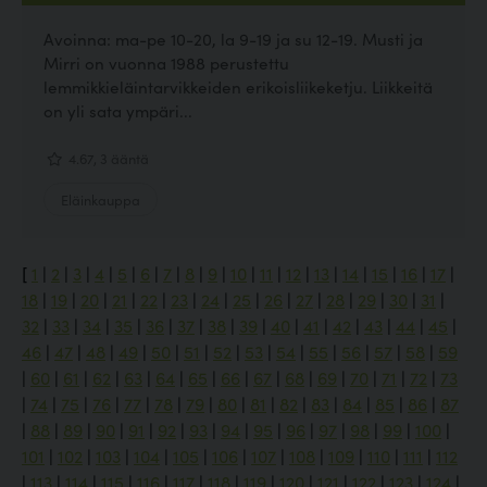
Avoinna: ma-pe 10-20, la 9-19 ja su 12-19. Musti ja
Mirri on vuonna 1988 perustettu
lemmikkieläintarvikkeiden erikoisliikeketju. Liikkeitä
on yli sata ympäri...
4.67, 3 ääntä
Eläinkauppa
[
1
|
2
|
3
|
4
|
5
|
6
|
7
|
8
|
9
|
10
|
11
|
12
|
13
|
14
|
15
|
16
|
17
|
18
|
19
|
20
|
21
|
22
|
23
|
24
|
25
|
26
|
27
|
28
|
29
|
30
|
31
|
32
|
33
|
34
|
35
|
36
|
37
|
38
|
39
|
40
|
41
|
42
|
43
|
44
|
45
|
46
|
47
|
48
|
49
|
50
|
51
|
52
|
53
|
54
|
55
|
56
|
57
|
58
|
59
|
60
|
61
|
62
|
63
|
64
|
65
|
66
|
67
|
68
|
69
|
70
|
71
|
72
|
73
|
74
|
75
|
76
|
77
|
78
|
79
|
80
|
81
|
82
|
83
|
84
|
85
|
86
|
87
|
88
|
89
|
90
|
91
|
92
|
93
|
94
|
95
|
96
|
97
|
98
|
99
|
100
|
101
|
102
|
103
|
104
|
105
|
106
|
107
|
108
|
109
|
110
|
111
|
112
|
113
|
114
|
115
|
116
|
117
|
118
|
119
|
120
|
121
|
122
|
123
|
124
|