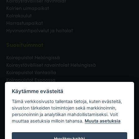
Koiraystävälliset ravintolat
Koirien uimapaikat
Koirakoulut
Harrastuspaikat
Hyvinvointipalvelut ja hoitolat
Suosituimmat
Koirapuistot Helsingissä
Koiraystävälliset ravaintolat Helsingissä
Koirapuistot Vantaalla
Koirapuistot Espoossa
Koirapuistot Turussa
Käytämme evästeitä
Eläinlääkäri Helsingissä
Koirapuistot Tampereella
Tämä verkkosivusto tallentaa tietoja, kuten evästeitä,
sivuston tärkeiden toimintojen sekä markkinoinnin,
personoinnin ja analytiikan mahdollistamiseksi. Voit
Linkit
muuttaa asetuksia milloin tahansa.
Muuta asetuksia
Hyväksy kaikki