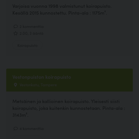
Varjoisa vuonna 1998 valmistunut koirapuisto.
Kesällä 2015 kunnostettu. Pinta-ala : 1175m².
2 kommenttia
2.00, 3 ääntä
Koirapuisto
Vestonpuiston koirapuisto
Vestonkatu, Tampere
Metsäinen ja kallioinen koirapuisto. Yleisesti siisti
koirapuisto, joka kuitenkin kunnostetaan. Pinta-ala :
3143m².
4 kommenttia