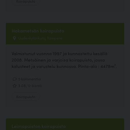
Koirapuisto
Hakametsän koirapuisto
Uudenkylänkatu, Tampere
Valmistunut vuonna 1997 ja kunnostettu kesällä
2008. Metsäinen ja varjoisa koirapuisto, jossa
kalusteet ja varustelu kunnossa. Pinta-ala : 4478m².
5 kommenttia
3.08, 12 ääntä
Koirapuisto
Leimapuiston koirapuisto