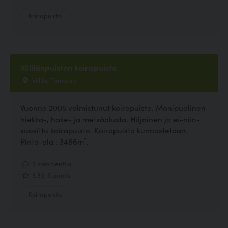
Koirapuisto
Villilänpuiston koirapuisto
Villilä, Tampere
Vuonna 2005 valmistunut koirapuisto. Monipuolinen
hiekka-, hake- ja metsäalusta. Hiljainen ja ei-niin-
suosittu koirapuisto. Koirapuisto kunnostetaan.
Pinta-ala : 3466m².
3 kommenttia
3.33, 6 ääntä
Koirapuisto