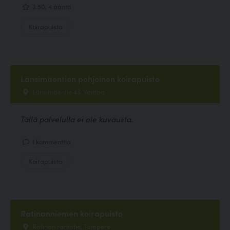
3.50, 4 ääntä
Koirapuisto
Länsimäentien pohjoinen koirapuisto
Länsimäentie 43, Vantaa
Tällä palvelulla ei ole kuvausta.
1 kommenttia
Koirapuisto
Ratinanniemen koirapuisto
Ratinan rantatie, Tampere