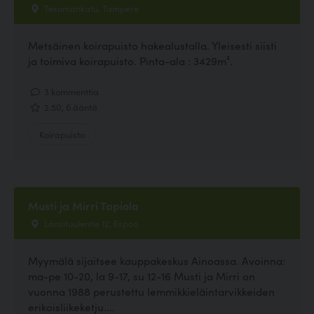
Tesomankatu, Tampere
Metsäinen koirapuisto hakealustalla. Yleisesti siisti
ja toimiva koirapuisto. Pinta-ala : 3429m².
3 kommenttia
2.50, 6 ääntä
Koirapuisto
Musti ja Mirri Tapiola
Länsituulentie 12, Espoo
Myymälä sijaitsee kauppakeskus Ainoassa. Avoinna:
ma-pe 10-20, la 9-17, su 12-16 Musti ja Mirri on
vuonna 1988 perustettu lemmikkieläintarvikkeiden
erikoisliikeketju....