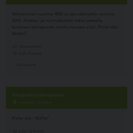
Valmistunut vuonna 1995 ja peruskorjattu vuonna
2010. Hiekka- ja nurmialustan takia sateella
kurainen koirapuisto mutta muuten siisti. Pinta-ala :
1840m².
1 kommenttia
3.00, 9 ääntä
Koirapuisto
Viirapuiston koirapuisto
Linjakatu, Tampere
Pinta-ala : 1927m².
3.00, 32 ääntä