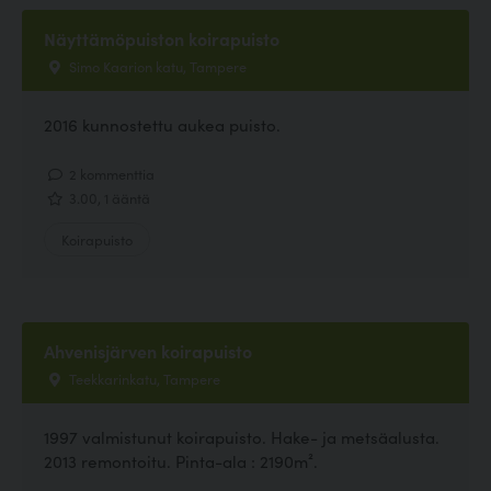
Näyttämöpuiston koirapuisto
Simo Kaarion katu, Tampere
2016 kunnostettu aukea puisto.
2 kommenttia
3.00, 1 ääntä
Koirapuisto
Ahvenisjärven koirapuisto
Teekkarinkatu, Tampere
1997 valmistunut koirapuisto. Hake- ja metsäalusta.
2013 remontoitu. Pinta-ala : 2190m².