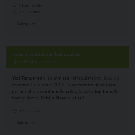
3 kommenttia
3.71, 7 ääntä
Koirapuisto
Vähäjärvenpuiston koirapuisto
Perkiönkatu, Tampere
Yksi Tampereen isoimmista koirapuistoista, joka on
rakennettu vuonna 2002. Koirapuiston alustaa on
paranneltu rakentamalla salaojia sekä täyttämällä
koirapuistoa. Kohtuullisen siistissä...
3.23, 13 ääntä
Koirapuisto