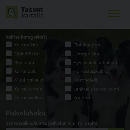
Valitse kategoria(t)
Koirapuisto
Eläinkauppa
Eläinlääkäri
Uimapaikka
Ravintola
Hyvinvointi ja hoitolat
Koirakoulu
Harrastuspaikka
Muut palvelut
Koirahotelli
Koirakuvaaja
Lenkkeily ja patikointi
Koirasovellus
Kauppa
Palveluhaku
Syötä paikkakunta, palvelun nimi tai osoite