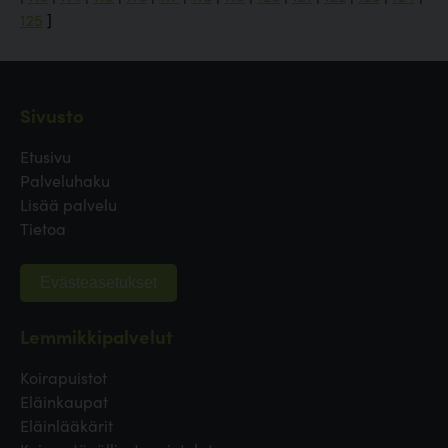
125
]
Sivusto
Etusivu
Palveluhaku
Lisää palvelu
Tietoa
Evästeasetukset
Lemmikkipalvelut
Koirapuistot
Eläinkaupat
Eläinlääkärit