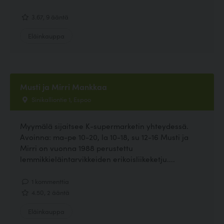
3.67, 9 ääntä
Eläinkauppa
Musti ja Mirri Mankkaa
Sinikalliontie 1, Espoo
Myymälä sijaitsee K-supermarketin yhteydessä.
Avoinna: ma-pe 10-20, la 10-18, su 12-16 Musti ja
Mirri on vuonna 1988 perustettu
lemmikkieläintarvikkeiden erikoisliikeketju....
1 kommenttia
4.50, 2 ääntä
Eläinkauppa