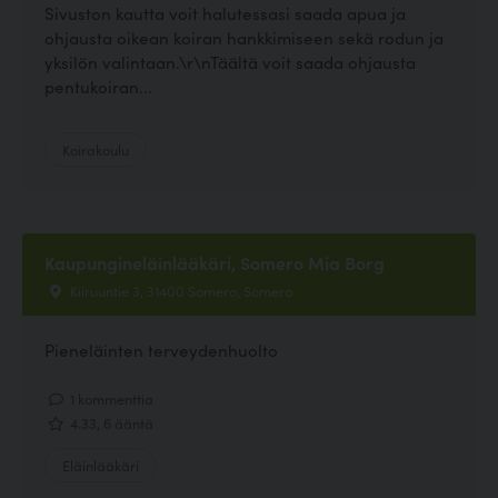
Sivuston kautta voit halutessasi saada apua ja
ohjausta oikean koiran hankkimiseen sekä rodun ja
yksilön valintaan.\r\nTäältä voit saada ohjausta
pentukoiran...
Koirakoulu
Kaupungineläinlääkäri, Somero Mia Borg
Kiiruuntie 3, 31400 Somero, Somero
Pieneläinten terveydenhuolto
1 kommenttia
4.33, 6 ääntä
Eläinlääkäri