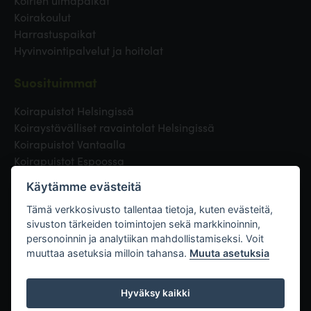
Koirien uimapaikat
Koirakoulut
Harrastuspaikat
Hyvinvointipalvelut ja hoitolat
Suosituimmat
Koirapuistot Helsingissä
Koiraystävälliset ravaintolat Helsingissä
Koirapuistot Vantaalla
Koirapuistot Espoossa
Koirapuistot Turussa
Käytämme evästeitä
Eläinlääkäri Helsingissä
Koirapuistot Tampereella
Tämä verkkosivusto tallentaa tietoja, kuten evästeitä,
sivuston tärkeiden toimintojen sekä markkinoinnin,
personoinnin ja analytiikan mahdollistamiseksi. Voit
Linkit
muuttaa asetuksia milloin tahansa.
Muuta asetuksia
Hyväksy kaikki