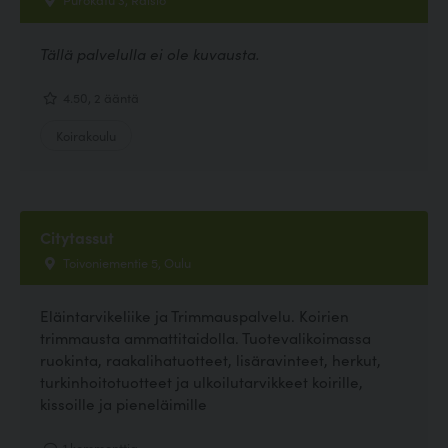
Tällä palvelulla ei ole kuvausta.
4.50, 2 ääntä
Koirakoulu
Citytassut
Toivoniementie 5, Oulu
Eläintarvikeliike ja Trimmauspalvelu. Koirien
trimmausta ammattitaidolla. Tuotevalikoimassa
ruokinta, raakalihatuotteet, lisäravinteet, herkut,
turkinhoitotuotteet ja ulkoilutarvikkeet koirille,
kissoille ja pieneläimille
1 kommenttia