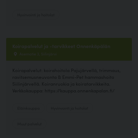
Hyvinvointi ja hoitolat
Koirapalvelut ja -tarvikkeet Onnenkäpälän
Asematie 3, Siilinjärvi
Koirapalvelut: koirahoitola Pajujärvellä, trimmaus,
ravitsemusneuvonta & Emmi-Pet hammashoito
Siilinjärvellä. Koiranruokia ja koiratarvikkeita.
Verkkokauppa: https://kauppa.onnenkapalan.fi/
Eläinkauppa
Hyvinvointi ja hoitolat
Muut palvelut