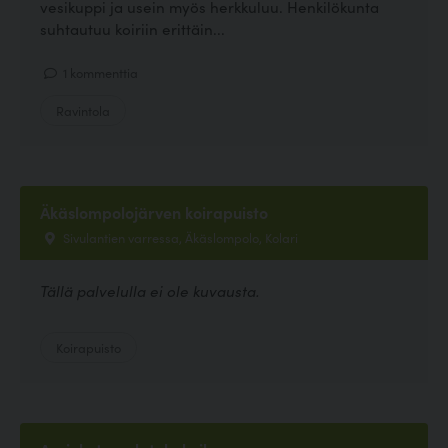
vesikuppi ja usein myös herkkuluu. Henkilökunta
suhtautuu koiriin erittäin...
1 kommenttia
Ravintola
Äkäslompolojärven koirapuisto
Sivulantien varressa, Äkäslompolo, Kolari
Tällä palvelulla ei ole kuvausta.
Koirapuisto