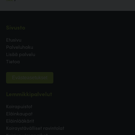
Sivusto
Etusivu
Palveluhaku
Lisää palvelu
Tietoa
Evästeasetukset
Lemmikkipalvelut
Koirapuistot
Eläinkaupat
Eläinlääkärit
Koiraystävälliset ravintolat