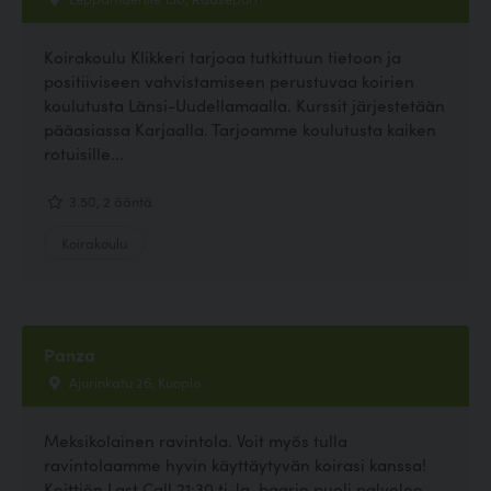
Koirakoulu Klikkeri tarjoaa tutkittuun tietoon ja
positiiviseen vahvistamiseen perustuvaa koirien
koulutusta Länsi-Uudellamaalla. Kurssit järjestetään
pääasiassa Karjaalla. Tarjoamme koulutusta kaiken
rotuisille...
3.50, 2 ääntä
Koirakoulu
Panza
Ajurinkatu 26, Kuopio
Meksikolainen ravintola. Voit myös tulla
ravintolaamme hyvin käyttäytyvän koirasi kanssa!
Keittiön Last Call 21:30 ti-la, baarin puoli palvelee