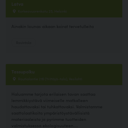
Latva
Korkeavuorenkatu 25, Helsinki
Ainakin lounas aikaan koirat tervetulleita
Ravintola
Tassupolku
Rautialantie 216 (Yrittäjä-talo), Vesilahti
Haluamme tarjota erilaisen tavan saattaa
lemmikkiystävä viimeiselle matkalleen
haudattavaksi tai tuhkattavaksi. Valmistamme
saattolaatikoita ympäristöystävällisistä
materiaaleista ja pyrimme tuotteiden
valmistuksessa ekologisuuteen....