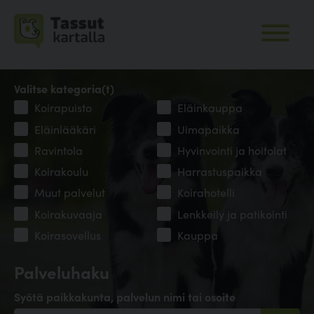
Valitse kategoria(t)
Koirapuisto
Eläinkauppa
Eläinlääkäri
Uimapaikka
Ravintola
Hyvinvointi ja hoitolat
Koirakoulu
Harrastuspaikka
Muut palvelut
Koirahotelli
Koirakuvaaja
Lenkkeily ja patikointi
Koirasovellus
Kauppa
Palveluhaku
Syötä paikkakunta, palvelun nimi tai osoite