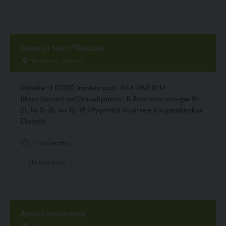
Musti ja Mirri Tikkurila
Ratatie 11, Vantaa
Ratatie 11 01300 Vantaa puh. 044 469 0114
tikkurila.vantaa@mustijamirri.fi Avoinna: ma-pe 9-
21, la 9-18, su 12-18 Myymälä sijaitsee kauppakeskus
Dixissä.
1 kommenttia
Eläinkauppa
Anna Loimaranta
Purokatu 3, Raisio