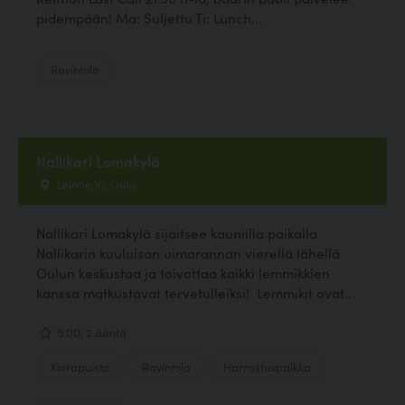
pidempään! Ma: Suljettu Ti: Lunch...
Ravintola
Nallikari Lomakylä
Leiritie 10, Oulu
Nallikari Lomakylä sijaitsee kauniilla paikalla
Nallikarin kuuluisan uimarannan vierellä lähellä
Oulun keskustaa ja toivottaa kaikki lemmikkien
kanssa matkustavat tervetulleiksi! Lemmikit ovat...
5.00, 2 ääntä
Koirapuisto
Ravintola
Harrastuspaikka