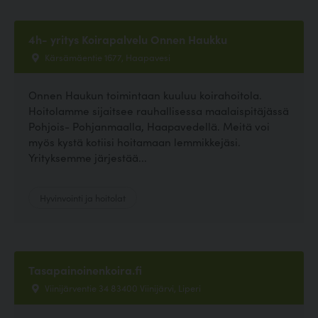
4h- yritys Koirapalvelu Onnen Haukku
Kärsämäentie 1677, Haapavesi
Onnen Haukun toimintaan kuuluu koirahoitola.
Hoitolamme sijaitsee rauhallisessa maalaispitäjässä
Pohjois- Pohjanmaalla, Haapavedellä. Meitä voi
myös kystä kotiisi hoitamaan lemmikkejäsi.
Yrityksemme järjestää...
Hyvinvointi ja hoitolat
Tasapainoinenkoira.fi
Viinijärventie 34 83400 Viinijärvi, Liperi