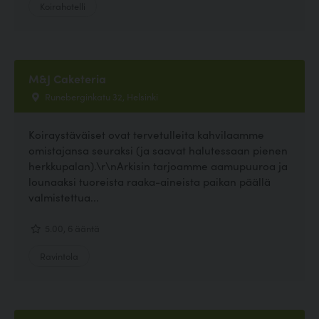
Koirahotelli
M&J Caketeria
Runeberginkatu 32, Helsinki
Koiraystäväiset ovat tervetulleita kahvilaamme
omistajansa seuraksi (ja saavat halutessaan pienen
herkkupalan).\r\nArkisin tarjoamme aamupuuroa ja
lounaaksi tuoreista raaka-aineista paikan päällä
valmistettua...
5.00, 6 ääntä
Ravintola