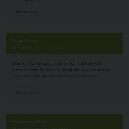
Eläinkauppa
TassuMassu
Hahkamäenkatu 2c, Parkano
Eläintarvikekauppa jonka valikoimasta löydät
tuotteet kissoille, koirille, jyrsijöille ja akvaarioon.
Myös verkkokauppa www.tassumassu.com
Eläinkauppa
Koirakoulu Klikkeri
Leppämäentie 150, Raasepori