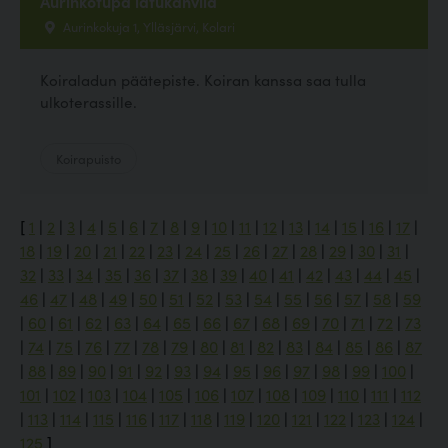
Aurinkotupa latukahvila
Aurinkokuja 1, Ylläsjärvi, Kolari
Koiraladun päätepiste. Koiran kanssa saa tulla
ulkoterassille.
Koirapuisto
[
1
|
2
|
3
|
4
|
5
|
6
|
7
|
8
|
9
|
10
|
11
|
12
|
13
|
14
|
15
|
16
|
17
|
18
|
19
|
20
|
21
|
22
|
23
|
24
|
25
|
26
|
27
|
28
|
29
|
30
|
31
|
32
|
33
|
34
|
35
|
36
|
37
|
38
|
39
|
40
|
41
|
42
|
43
|
44
|
45
|
46
|
47
|
48
|
49
|
50
|
51
|
52
|
53
|
54
|
55
|
56
|
57
|
58
|
59
|
60
|
61
|
62
|
63
|
64
|
65
|
66
|
67
|
68
|
69
|
70
|
71
|
72
|
73
|
74
|
75
|
76
|
77
|
78
|
79
|
80
|
81
|
82
|
83
|
84
|
85
|
86
|
87
|
88
|
89
|
90
|
91
|
92
|
93
|
94
|
95
|
96
|
97
|
98
|
99
|
100
|
101
|
102
|
103
|
104
|
105
|
106
|
107
|
108
|
109
|
110
|
111
|
112
|
113
|
114
|
115
|
116
|
117
|
118
|
119
|
120
|
121
|
122
|
123
|
124
|
125
]