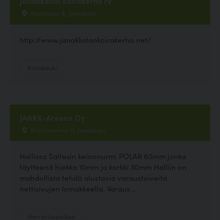
Janakkalan Koirakerho ry
Rastikaari 8, Janakkala
http://www.janakkalankoirakerho.net/
Koirakoulu
JANKK-Areena Oy
Kiianlinnantie 11, Janakkala
Hallissa Saltexin keinonurmi POLAR 60mm jonka
täytteenä hiekka 10mm ja korkki 30mm Halliin on
mahdollista tehdä alustavia varaustoiveita
nettisivujen lomakkeella. Varaus...
Harrastuspaikka