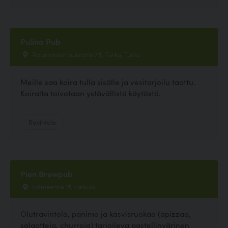
Pulina Pub
Raunistulan puistotie 78, Turku, Turku
Meille saa koira tulla sisälle ja vesitarjoilu taattu.
Koiralta toivotaan ystävällistä käytöstä.
Ravintola
Pien Brewpub
Hämeentie 15, Helsinki
Olutravintola, panimo ja kasvisruokaa (apizzaa,
salaatteja, churroja) tarjoileva pastellinvärinen