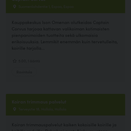
Suomenlahdentie 1, Espoo, Espoo
Kauppakeskus Ison Omenan olutkeidas Captain
Corvus tarjoaa kattavan valikoiman kotimaisten
pienpanimoiden tuotteita sekä ulkomaisia
erikoisuuksia. Lemmikit enemmän kuin tervetulleita,
koirille tarjolla...
5.00, 1 ääntä
Ravintola
Koiran trimmaus palvelut
Terveystie 18, Hollola, Hollola
Koiran trimmauspalvelut kaiken kokoisille koirille ja
kaikille roduille. Palveluni ovat: Ajelu, muotoon