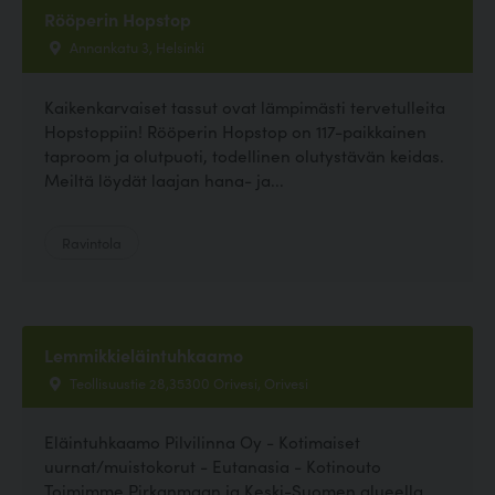
Rööperin Hopstop
Annankatu 3, Helsinki
Kaikenkarvaiset tassut ovat lämpimästi tervetulleita
Hopstoppiin! Rööperin Hopstop on 117-paikkainen
taproom ja olutpuoti, todellinen olutystävän keidas.
Meiltä löydät laajan hana- ja...
Ravintola
Lemmikkieläintuhkaamo
Teollisuustie 28,35300 Orivesi, Orivesi
Eläintuhkaamo Pilvilinna Oy - Kotimaiset
uurnat/muistokorut - Eutanasia - Kotinouto
Toimimme Pirkanmaan ja Keski-Suomen alueella.