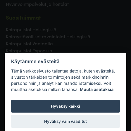
Hyvinvointipalvelut ja hoitolat
Suosituimmat
Koirapuistot Helsingissä
Koiraystävälliset ravaintolat Helsingissä
Koirapuistot Vantaalla
Koirapuistot Espoossa
Koirapuistot Turussa
Käytämme evästeitä
Eläinlääkäri Helsingissä
Koirapuistot Tampereella
Tämä verkkosivusto tallentaa tietoja, kuten evästeitä,
sivuston tärkeiden toimintojen sekä markkinoinnin,
personoinnin ja analytiikan mahdollistamiseksi. Voit
Linkit
muuttaa asetuksia milloin tahansa.
Muuta asetuksia
Hyväksy kaikki
Hyväksy vain vaaditut