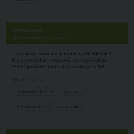
Taisteluorava
Puusepäntie 12 B 3, Tuusula
Tilavuokrausta omatoimitreeniin, eläinlähtöistä
koulutusta ja hierontaa sekä kuvauspalveluja.
230m2 joustomatotettu tila suurilla peileillä!
4.00, 1 ääntä
Hyvinvointi ja hoitolat
Koirakoulu
Harrastuspaikka
Koirakuvaaja