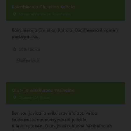
Koirahieroja Christian Kohola
Sorvaslahdentie 24, Savonlinna
Koirahieroja Christian Kohola. Osoitteessa ilmainen
parkkipaikka.
5.00, 1 ääntä
Muut palvelut
Olut- ja wiskihuone Vesiheinä
Otakaari 27, Espoo
Rennon joviaalia erikoisravintolapalvelua
kaukaisesta menneisyydestä pitkälle
tulevaisuuteen. Olut- ja wiskihuone Vesiheinä on