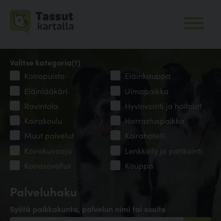
Valitse kategoria(t)
Koirapuisto
Eläinkauppa
Eläinlääkäri
Uimapaikka
Ravintola
Hyvinvointi ja hoitolat
Koirakoulu
Harrastuspaikka
Muut palvelut
Koirahotelli
Koirakuvaaja
Lenkkeily ja patikointi
Koirasovellus
Kauppa
Palveluhaku
Syötä paikkakunta, palvelun nimi tai osoite