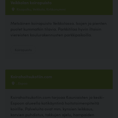
Veikkolan koirapuisto
Kisapolku, Veikkola, Kirkkonummi
Metsäinen koirapuisto Veikkolassa. Isojen ja pienten
puolet kummatkin tilavia. Parkkitilaa hyvin iltaisin
viereisten koulurakennusten parkkipaikoilla.
Koirapuisto
Koirahoitsukotiin.com
, Espoo
Koirahoitsukotiin.com tarjoaa Kauniaisten ja keski-
Espoon alueella kotikäyntinä hoitotoimenpiteitä
koirille. Palveluita ovat mm. kynsien leikkaus,
korvien puhdistus, takkujen ajelu, hampaiden