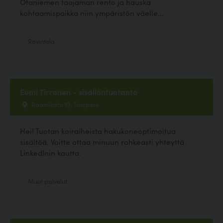
Otaniemen taajaman rento ja hauska
kohtaamispaikka niin ympäristön väelle...
Ravintola
Eemi Tirronen - sisällöntuotanto
Raamikatu 10, Tampere
Hei! Tuotan koiraiheista hakukoneoptimoitua
sisältöä. Voitte ottaa minuun rohkeasti yhteyttä
LinkedInin kautta.
Muut palvelut