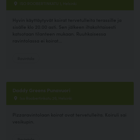
ISO ROOBERTINKATU 1, Helsinki
Hyvin käyttäytyvät koirat tervetulleita terassille ja
sisälle klo 20.00 asti. Sen jälkeen iltakohtaisesti
katsotaan tilanteen mukaan. Ruuhkaisessa
ravintolassa ei koirat...
Ravintola
Daddy Greens Punavuori
Iso Roobertinkatu 26, Helsinki
Pizzaravintolaan koirat ovat tervetulleita. Koiruli sai
vesikupin.
Ravintola