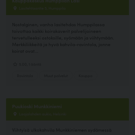
Kauppakeskus Humppilan Lasi
Lasitehtaantie 5, Humppila
Nostalginen, vanha lasitehdas Humppilassa
toivottaa kaikki koirakaverit palvelijoineen
tervetulleeksi ostoksille, syömään ja viihtymään.
Merkkiliikkeitä ja hyvä kahvila-ravintola, jonne
koirat ovat...
5.00, 1 ääntä
Ravintola
Muut palvelut
Kauppa
Puukioski Munkkiniemi
Laajalahden aukio, Helsinki
Viihtyisä ulkokahvila Munkkiniemen sydämessä