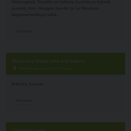
Helsingissä. Tarjolla on kahvia, kuumia ja kylmiä
juomia, mm. Haagan Leivän ja Le Moulinin
leipomoherkkuja sekä...
Ravintola
Pharmacy House cafe and bakery
Hovioikeudenpuistikko 9, Vaasa
Kahvila, lounas.
Ravintola
Captain Corvus