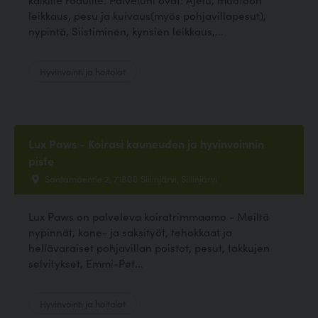
leikkaus, pesu ja kuivaus(myös pohjavillapesut),
nypintä, Siistiminen, kynsien leikkaus,...
Hyvinvointi ja hoitolat
Lux Paws - Koirasi kauneuden ja hyvinvoinnin
piste
Santamäentie 2, 71800 Siilinjärvi, Siilinjärvi
Lux Paws on palveleva koiratrimmaamo - Meiltä
nypinnät, kone- ja saksityöt, tehokkaat ja
hellävaraiset pohjavillan poistot, pesut, takkujen
selvitykset, Emmi-Pet...
Hyvinvointi ja hoitolat