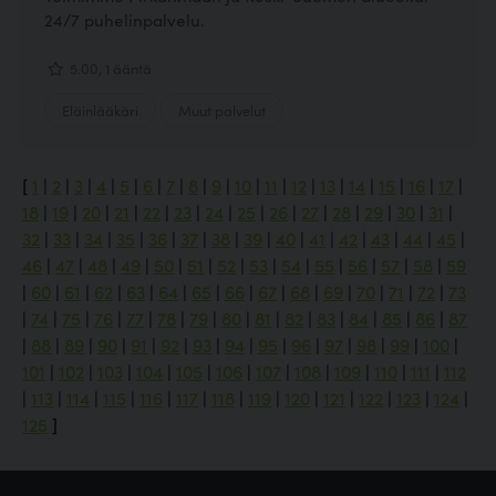
24/7 puhelinpalvelu.
5.00, 1 ääntä
Eläinlääkäri
Muut palvelut
[
1
|
2
|
3
|
4
|
5
|
6
|
7
|
8
|
9
|
10
|
11
|
12
|
13
|
14
|
15
|
16
|
17
|
18
|
19
|
20
|
21
|
22
|
23
|
24
|
25
|
26
|
27
|
28
|
29
|
30
|
31
|
32
|
33
|
34
|
35
|
36
|
37
|
38
|
39
|
40
|
41
|
42
|
43
|
44
|
45
|
46
|
47
|
48
|
49
|
50
|
51
|
52
|
53
|
54
|
55
|
56
|
57
|
58
|
59
|
60
|
61
|
62
|
63
|
64
|
65
|
66
|
67
|
68
|
69
|
70
|
71
|
72
|
73
|
74
|
75
|
76
|
77
|
78
|
79
|
80
|
81
|
82
|
83
|
84
|
85
|
86
|
87
|
88
|
89
|
90
|
91
|
92
|
93
|
94
|
95
|
96
|
97
|
98
|
99
|
100
|
101
|
102
|
103
|
104
|
105
|
106
|
107
|
108
|
109
|
110
|
111
|
112
|
113
|
114
|
115
|
116
|
117
|
118
|
119
|
120
|
121
|
122
|
123
|
124
|
125
]