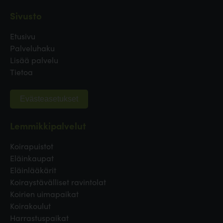
Sivusto
Etusivu
Palveluhaku
Lisää palvelu
Tietoa
Evästeasetukset
Lemmikkipalvelut
Koirapuistot
Eläinkaupat
Eläinlääkärit
Koiraystävälliset ravintolat
Koirien uimapaikat
Koirakoulut
Harrastuspaikat