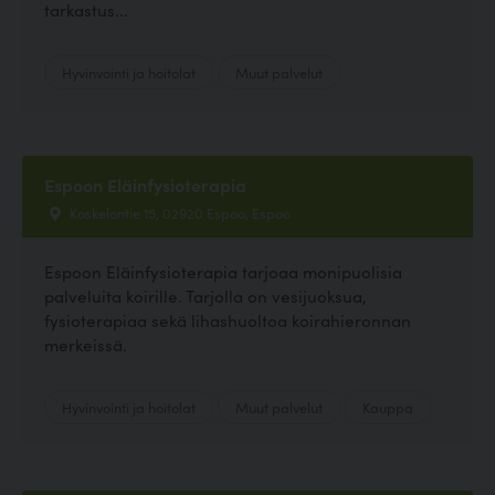
tarkastus...
Hyvinvointi ja hoitolat
Muut palvelut
Espoon Eläinfysioterapia
Koskelontie 15, 02920 Espoo, Espoo
Espoon Eläinfysioterapia tarjoaa monipuolisia
palveluita koirille. Tarjolla on vesijuoksua,
fysioterapiaa sekä lihashuoltoa koirahieronnan
merkeissä.
Hyvinvointi ja hoitolat
Muut palvelut
Kauppa