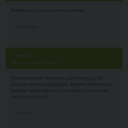
Raakaruokaa ja elinvoimaa koirallesi
Eläinkauppa
T-House
Vaasankatu 10, Jyväskylä
Kiinalaistyylinen teehuone, josta löytyy yli 100
erilaista teetä ja teelajiketta. Paikalta löydät myös
erilaiset teetarvikkeet ja herkulliset leivonnaiset
nautittavaksi teen...
Ravintola