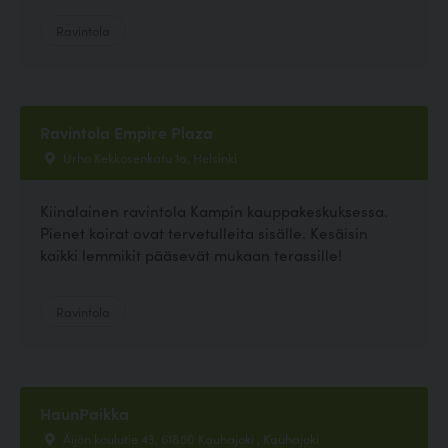
Ravintola
Ravintola Empire Plaza
Urho Kekkosenkatu 1a, Helsinki
Kiinalainen ravintola Kampin kauppakeskuksessa.
Pienet koirat ovat tervetulleita sisälle. Kesäisin
kaikki lemmikit pääsevät mukaan terassille!
Ravintola
HaunPaikka
Äijön koulutie 43, 61850 Kauhajoki , Kauhajoki