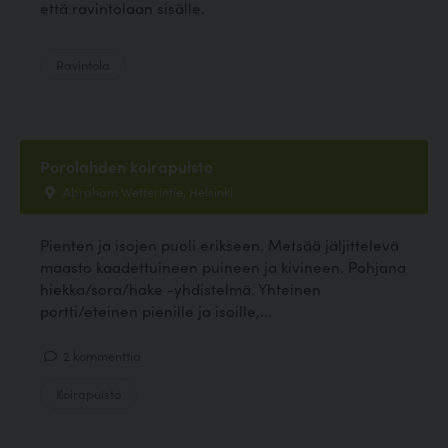
että ravintolaan sisälle.
Ravintola
Porolahden koirapuisto
Abraham Wetterintie, Helsinki
Pienten ja isojen puoli erikseen. Metsää jäljittelevä
maasto kaadettuineen puineen ja kivineen. Pohjana
hiekka/sora/hake -yhdistelmä. Yhteinen
portti/eteinen pienille ja isoille,...
2 kommenttia
Koirapuisto