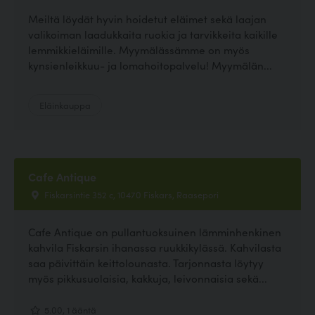
Meiltä löydät hyvin hoidetut eläimet sekä laajan
valikoiman laadukkaita ruokia ja tarvikkeita kaikille
lemmikkieläimille. Myymälässämme on myös
kynsienleikkuu- ja lomahoitopalvelu! Myymälän...
Eläinkauppa
Cafe Antique
Fiskarsintie 352 c, 10470 Fiskars, Raasepori
Cafe Antique on pullantuoksuinen lämminhenkinen
kahvila Fiskarsin ihanassa ruukkikylässä. Kahvilasta
saa päivittäin keittolounasta. Tarjonnasta löytyy
myös pikkusuolaisia, kakkuja, leivonnaisia sekä...
5.00, 1 ääntä