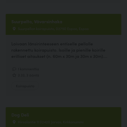
Suurpelto, Vävarsinhaka
Suurpellon koirapuisto, 02750 Espoo, Espoo
Loivaan länsirinteeseen entiselle pellolle
rakennettu koirapuisto. Isoille ja pienille koirille
erilliset aitaukset (n. 60m x 30m ja 30m x 30m)....
1 kommenttia
3.33, 3 ääntä
Koirapuisto
Dog Deli
Hirsalantie 11 02420 Jorvas, Kirkkonummi