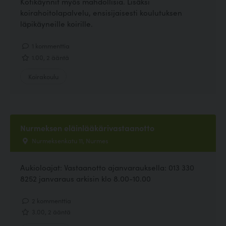
Kotikäynnit myös mahdollisia. Lisäksi
koirahoitolapalvelu, ensisijaisesti koulutuksen
läpikäyneille koirille.
1 kommenttia
1.00, 2 ääntä
Koirakoulu
Nurmeksen eläinlääkärivastaanotto
Nurmeksenkatu 11, Nurmes
Aukioloajat: Vastaanotto ajanvarauksella: 013 330
8252 janvaraus arkisin klo 8.00-10.00
2 kommenttia
3.00, 2 ääntä