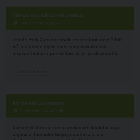
Tampereen Koiraurheilukeskus
luhtaantie 58, Tampere
TamSK Halli Oy:n koirahalli on kooltaan noin 2900
m² ja alueella myös noin samankokokoinen
ulkokenttäalue + parkkitilaa. Sisä- ja ulkokenttiä...
Harrastuspaikka
Koirakoulu Laumaamo
Hiihtäjäntie 21 47400, Iitti
Kaikenikäisten koirien ja omistajien koulutusta ja
ohjausta, laumalenkkejä ja pentukursseja.