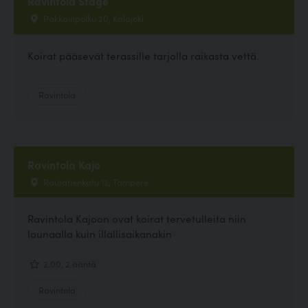
Ravintola Stage
Pakkainpolku 20, Kalajoki
Koirat pääsevät terassille tarjolla raikasta vettä.
Ravintola
Ravintola Kajo
Rautatienkatu 12, Tampere
Ravintola Kajoon ovat koirat tervetulleita niin
lounaalla kuin illallisaikanakin
2.00, 2 ääntä
Ravintola