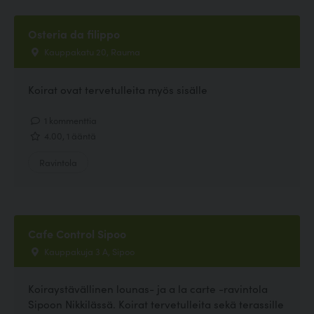
Osteria da filippo
Kauppakatu 20, Rauma
Koirat ovat tervetulleita myös sisälle
1 kommenttia
4.00, 1 ääntä
Ravintola
Cafe Control Sipoo
Kauppakuja 3 A, Sipoo
Koiraystävällinen lounas- ja a la carte -ravintola
Sipoon Nikkilässä. Koirat tervetulleita sekä terassille