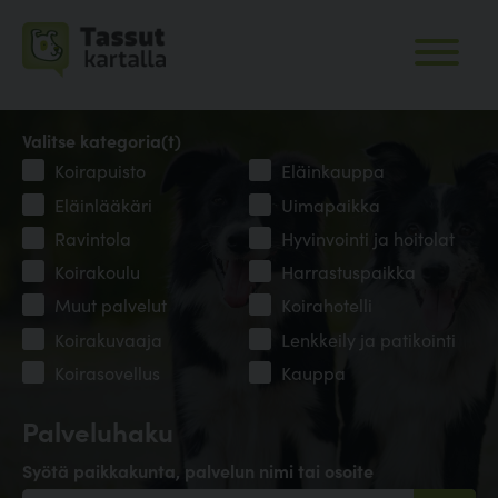
Valitse kategoria(t)
Koirapuisto
Eläinkauppa
Eläinlääkäri
Uimapaikka
Ravintola
Hyvinvointi ja hoitolat
Koirakoulu
Harrastuspaikka
Muut palvelut
Koirahotelli
Koirakuvaaja
Lenkkeily ja patikointi
Koirasovellus
Kauppa
Palveluhaku
Syötä paikkakunta, palvelun nimi tai osoite