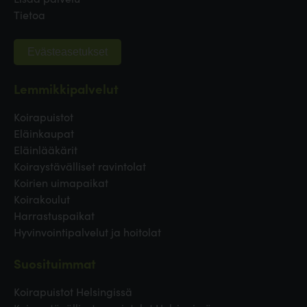
Tietoa
Evästeasetukset
Lemmikkipalvelut
Koirapuistot
Eläinkaupat
Eläinlääkärit
Koiraystävälliset ravintolat
Koirien uimapaikat
Koirakoulut
Harrastuspaikat
Hyvinvointipalvelut ja hoitolat
Suosituimmat
Koirapuistot Helsingissä