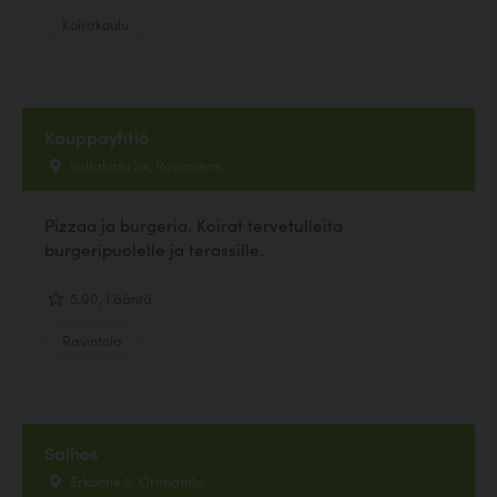
Koirakoulu
Kauppayhtiö
Valtakatu 24, Rovaniemi
Pizzaa ja burgeria. Koirat tervetulleita
burgeripuolelle ja terassille.
5.00, 1 ääntä
Ravintola
Salhos
Erkontie 6, Orimattila