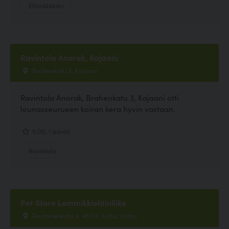
Eläinlääkäri
Ravintola Anorak, Kajaani
Brahenkatu 3, Kajaani
Ravintola Anorak, Brahenkatu 3, Kajaani otti
lounasseurueen koiran kera hyvin vastaan.
5.00, 1 ääntä
Ravintola
Pet Store Lemmikkieläinliike
Rautatienkatu 4, 48100 Kotka, Kotka