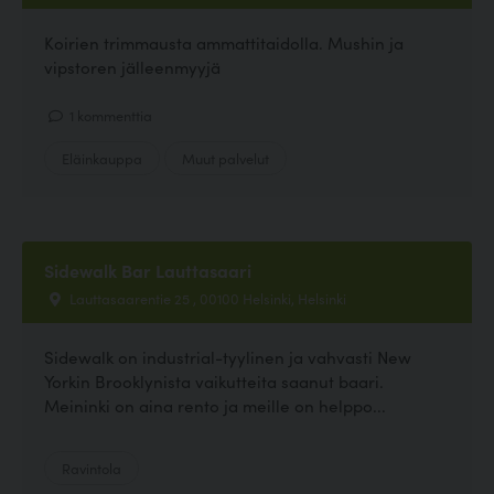
Koirien trimmausta ammattitaidolla. Mushin ja
vipstoren jälleenmyyjä
1 kommenttia
Eläinkauppa
Muut palvelut
Sidewalk Bar Lauttasaari
Lauttasaarentie 25 , 00100 Helsinki, Helsinki
Sidewalk on industrial-tyylinen ja vahvasti New
Yorkin Brooklynista vaikutteita saanut baari.
Meininki on aina rento ja meille on helppo...
Ravintola