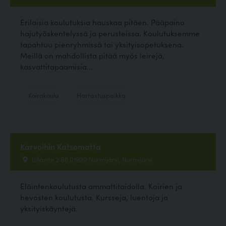
Erilaisia koulutuksia hauskaa pitäen. Pääpaino
hajutyöskentelyssä ja perusteissa. Koulutuksemme
tapahtuu pienryhmissä tai yksityisopetuksena.
Meillä on mahdollista pitää myös leirejä,
kasvattitapaamisia...
Koirakoulu
Harrastuspaikka
Karvoihin Katsomatta
Ullantie 2 B6 01900 Nurmijärvi, Nurmijärvi
Eläintenkoulutusta ammattitaidolla. Koirien ja
hevosten koulutusta. Kursseja, luentoja ja
yksityiskäyntejä.