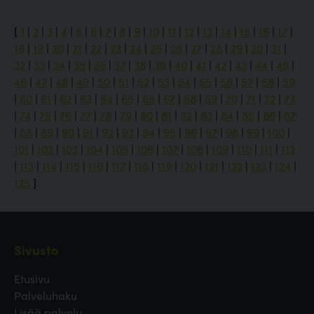
[
1
|
2
|
3
|
4
|
5
|
6
|
7
|
8
|
9
|
10
|
11
|
12
|
13
|
14
|
15
|
16
|
17
|
18
|
19
|
20
|
21
|
22
|
23
|
24
|
25
|
26
|
27
|
28
|
29
|
30
|
31
|
32
|
33
|
34
|
35
|
36
|
37
|
38
|
39
|
40
|
41
|
42
|
43
|
44
|
45
|
46
|
47
|
48
|
49
|
50
|
51
|
52
|
53
|
54
|
55
|
56
|
57
|
58
|
59
|
60
|
61
|
62
|
63
|
64
|
65
|
66
|
67
|
68
|
69
|
70
|
71
|
72
|
73
|
74
|
75
|
76
|
77
|
78
|
79
|
80
|
81
|
82
|
83
|
84
|
85
|
86
|
87
|
88
|
89
|
90
|
91
|
92
|
93
|
94
|
95
|
96
|
97
|
98
|
99
|
100
|
101
|
102
|
103
|
104
|
105
|
106
|
107
|
108
|
109
|
110
|
111
|
112
|
113
|
114
|
115
|
116
|
117
|
118
|
119
|
120
|
121
|
122
|
123
|
124
|
125
]
Sivusto
Etusivu
Palveluhaku
Lisää palvelu