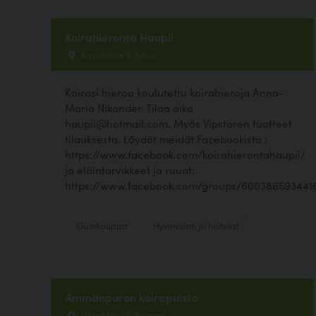
Koirahieronta Haupii
Kavalontie 3, Sauvo
Koirasi hieroo koulutettu koirahieroja Anna-
Maria Nikander. Tilaa aika
haupii@hotmail.com. Myös Vipstoren tuotteet
tilauksesta. Löydät meidät Facebookista :
https://www.facebook.com/koirahierontahaupii/
ja eläintarvikkeet ja ruuat:
https://www.facebook.com/groups/600386593441
Eläinkauppa
Hyvinvointi ja hoitolat
Ämmänpuron koirapuisto
Ratakatu 25, Kajaani