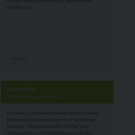
Hauvat tervetulleita meille, kesät/talvet,
sisään/ulos.
Ravintola
Kunnon Koira
Ratalankatu 3, Harjavalta
Koirakoulu ja koulutuskeskus Harjavallassa.
Monipuolinen kurssitarjonta ja yksilöllinen
koulutus. Ulkokenttä sekä hallitilat joita
ulkopuolisten on mahdollisuus vuokrata.