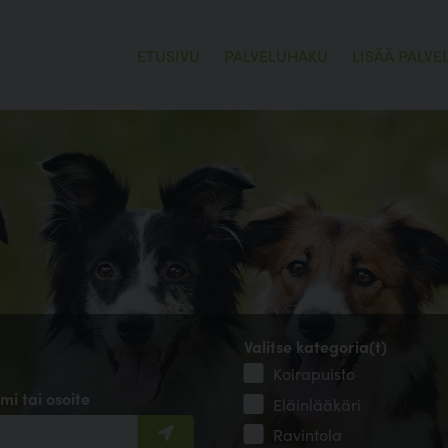
ETUSIVU
PALVELUHAKU
LISÄÄ PALVE
Valitse kategoria(t)
Koirapuisto
mi tai osoite
Eläinlääkäri
Ravintola