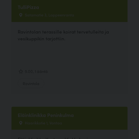
TulliPizza
Satamatie 3, Lappeenranta
Ravintolan terassille koirat tervetulleita ja
vesikuppikin tarjottiin.
5.00, 1 ääntä
Ravintola
Eläinklinikka Peninkulma
Haarikkotie 1, Vantaa