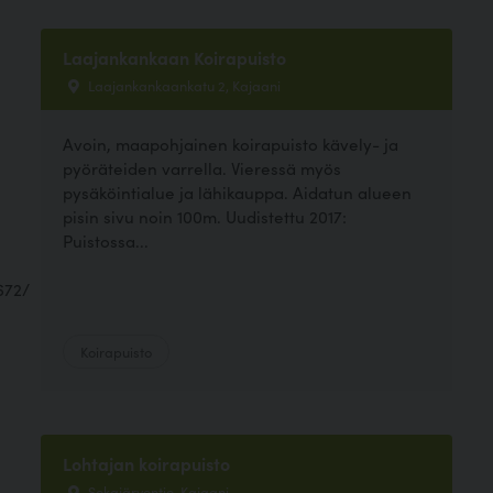
Laajankankaan Koirapuisto
Laajankankaankatu 2, Kajaani
Avoin, maapohjainen koirapuisto kävely- ja
pyöräteiden varrella. Vieressä myös
pysäköintialue ja lähikauppa. Aidatun alueen
pisin sivu noin 100m. Uudistettu 2017:
Puistossa...
672/
Koirapuisto
Lohtajan koirapuisto
Sokajärventie, Kajaani