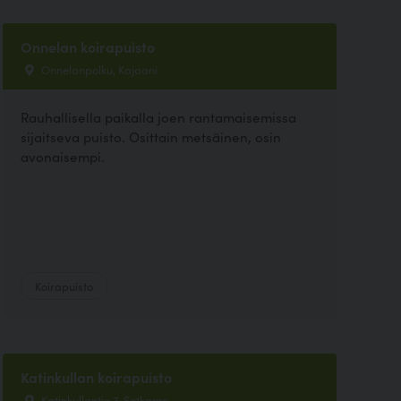
Onnelan koirapuisto
Onnelanpolku, Kajaani
Rauhallisella paikalla joen rantamaisemissa
sijaitseva puisto. Osittain metsäinen, osin
avonaisempi.
Koirapuisto
Katinkullan koirapuisto
Katinkullantie 7, Sotkamo