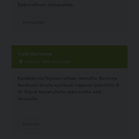
Epävirallinen uimapaikka.
Uimapaikka
Café Harianna
Ivalontie 3869, Sodankylä
Kesäkahvila Vajusen altaan rannalla. Avoinna
kesäkuun alusta syyskuun loppuun päivittäin 9-
19. Koirat tervetulleita sekä sisälle että
terassille.
Ravintola