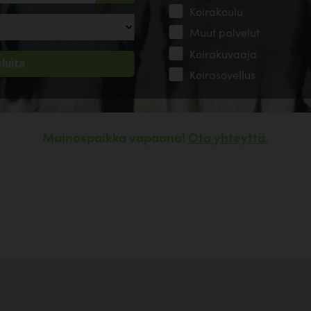
Koirakoulu
Muut palvelut
Koirakuvaaja
Koirasovellus
Mainospaikka vapaana!
Ota yhteyttä.