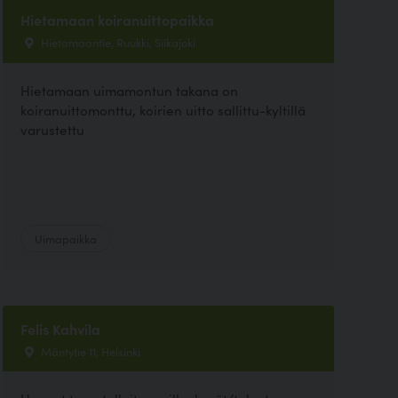
Hietamaan koiranuittopaikka
Hietamaantie, Ruukki, Siikajoki
Hietamaan uimamontun takana on
koiranuittomonttu, koirien uitto sallittu-kyltillä
varustettu
Uimapaikka
Felis Kahvila
Mäntytie 11, Helsinki