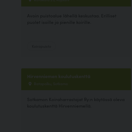
Avoin puistoalue lähellä keskustaa. Erilliset
puolet isoille ja pienille koirille.
Koirapuisto
Hirvenniemen koulutuskenttä
Ratapolku, Sotkamo
Sotkamon Koiraharrastajat Ry:n käytössä oleva
koulutuskenttä Hirvenniemellä.