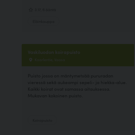
3.17, 6 ääntä
Eläinkauppa
Vaskiluodon koirapuisto
Kaarlentie, Vaasa
Puisto jossa on mäntymetsää pururadan
vieressä sekä aukeampi sepeli- ja hiekka-alue.
Kaikki koirat ovat samassa aitauksessa.
Mukavan kokoinen puisto.
Koirapuisto