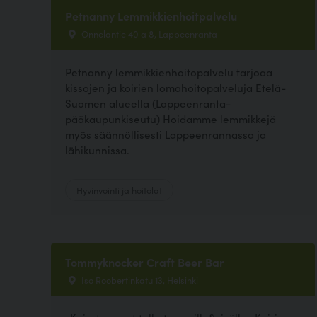
Petnanny Lemmikkienhoitpalvelu
Onnelantie 40 a 8, Lappeenranta
Petnanny lemmikkienhoitopalvelu tarjoaa
kissojen ja koirien lomahoitopalveluja Etelä-
Suomen alueella (Lappeenranta-
pääkaupunkiseutu) Hoidamme lemmikkejä
myös säännöllisesti Lappeenrannassa ja
lähikunnissa.
Hyvinvointi ja hoitolat
Tommyknocker Craft Beer Bar
Iso Roobertinkatu 13, Helsinki