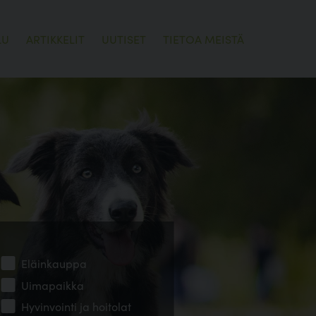
LU
ARTIKKELIT
UUTISET
TIETOA MEISTÄ
Eläinkauppa
Uimapaikka
Hyvinvointi ja hoitolat