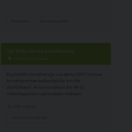
Koirakoulu
Harrastuspaikka
Tmi Katja Härmä koirahieronta
Linjatie 520, Tuusula
Koulutettu koirahieroja vuodesta 2007 tarjoaa
koirahierontaa kaikenlaisille koirille
yksilöllisesti. Avoinna arkisin klo 16-21,
viikonloppuisin sopimuksen mukaan.
5.00, 1 ääntä
Hyvinvointi ja hoitolat