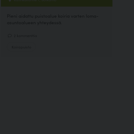
Pieni aidattu puistoalue koiria varten loma-
asuntoalueen yhteydessä.
2 kommenttia
Koirapuisto