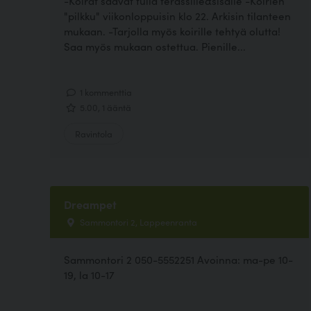
-Koirat saavat tulla terassille&sisälle -Koirien
"pilkku" viikonloppuisin klo 22. Arkisin tilanteen
mukaan. -Tarjolla myös koirille tehtyä olutta!
Saa myös mukaan ostettua. Pienille...
1 kommenttia
5.00, 1 ääntä
Ravintola
Dreampet
Sammontori 2, Lappeenranta
Sammontori 2 050-5552251 Avoinna: ma-pe 10-
19, la 10-17