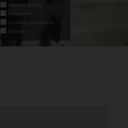
Harrastuspaikka
Koirahotelli
Lenkkeily ja patikointi
Kauppa