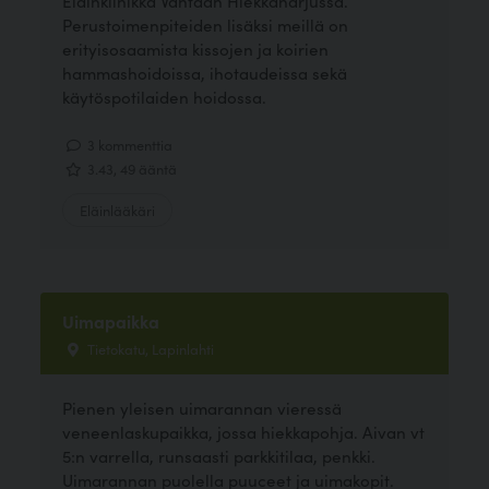
Eläinklinikka Vantaan Hiekkaharjussa.
Perustoimenpiteiden lisäksi meillä on
erityisosaamista kissojen ja koirien
hammashoidoissa, ihotaudeissa sekä
käytöspotilaiden hoidossa.
3 kommenttia
3.43, 49 ääntä
Eläinlääkäri
Uimapaikka
Tietokatu, Lapinlahti
Pienen yleisen uimarannan vieressä
veneenlaskupaikka, jossa hiekkapohja. Aivan vt
5:n varrella, runsaasti parkkitilaa, penkki.
Uimarannan puolella puuceet ja uimakopit.