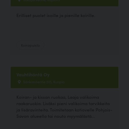
Erilliset puolet isoille ja pienille koirille.
Koirapuisto
Vauhtihäntä Oy
Sänkimäentie 515, Kuopio
Koiran- ja kissan ruokaa, Laaja valikoima
raakaruokia. Lisäksi pieni valikoima tarvikkeita
ja lisäravinteita. Toimitetaan kotiovelle Pohjois-
Savon alueella tai nouto myymälästä...