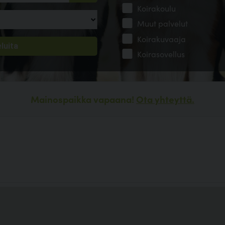
Koirakoulu
Muut palvelut
Koirakuvaaja
Koirasovellus
Mainospaikka vapaana!
Ota yhteyttä.