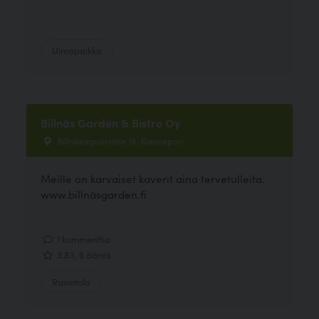
Uimapaikka
Billnäs Garden & Bistro Oy
Billnäsinpuistotie 18, Raasepori
Meille on karvaiset kaverit aina tervetulleita.
www.billnäsgarden.fi
1 kommenttia
3.83, 6 ääntä
Ravintola