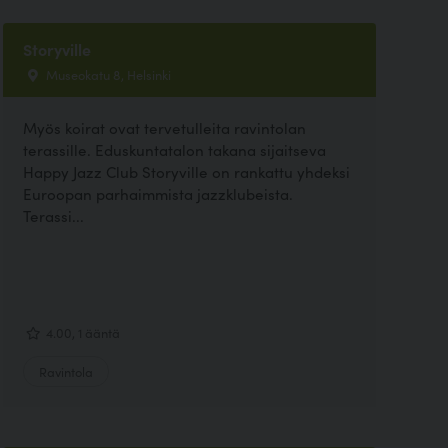
Storyville
Museokatu 8, Helsinki
Myös koirat ovat tervetulleita ravintolan
terassille. Eduskuntatalon takana sijaitseva
Happy Jazz Club Storyville on rankattu yhdeksi
Euroopan parhaimmista jazzklubeista.
Terassi...
4.00, 1 ääntä
Ravintola