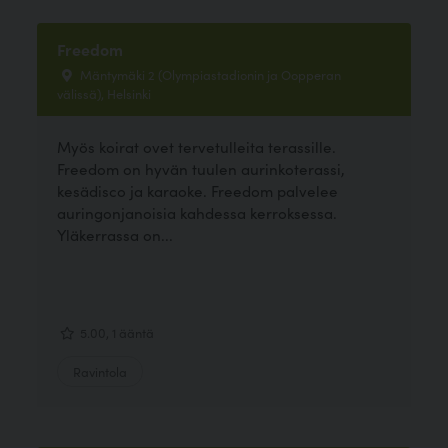
Freedom
Mäntymäki 2 (Olympiastadionin ja Oopperan
välissä), Helsinki
Myös koirat ovet tervetulleita terassille.
Freedom on hyvän tuulen aurinkoterassi,
kesädisco ja karaoke. Freedom palvelee
auringonjanoisia kahdessa kerroksessa.
Yläkerrassa on...
5.00, 1 ääntä
Ravintola