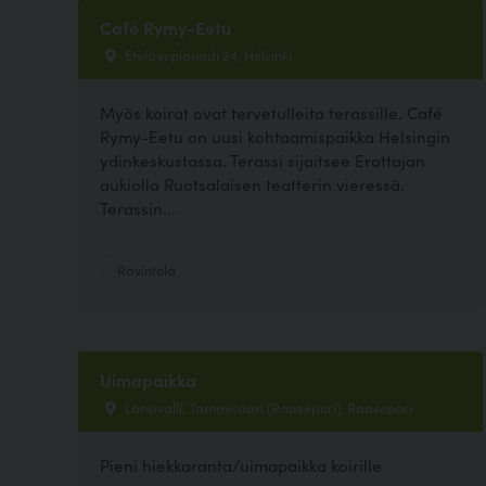
Café Rymy-Eetu
Eteläesplanadi 24, Helsinki
Myös koirat ovat tervetulleita terassille. Café
Rymy-Eetu on uusi kohtaamispaikka Helsingin
ydinkeskustassa. Terassi sijaitsee Erottajan
aukiolla Ruotsalaisen teatterin vieressä.
Terassin...
Ravintola
Uimapaikka
Länsivalli, Tammisaari (Raasepori), Raasepori
Pieni hiekkaranta/uimapaikka koirille