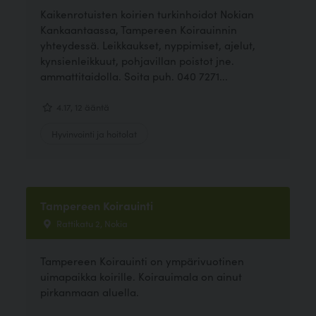
Kaikenrotuisten koirien turkinhoidot Nokian
Kankaantaassa, Tampereen Koirauinnin
yhteydessä. Leikkaukset, nyppimiset, ajelut,
kynsienleikkuut, pohjavillan poistot jne.
ammattitaidolla. Soita puh. 040 7271...
4.17, 12 ääntä
Hyvinvointi ja hoitolat
Tampereen Koirauinti
Rattikatu 2, Nokia
Tampereen Koirauinti on ympärivuotinen
uimapaikka koirille. Koirauimala on ainut
pirkanmaan aluella.