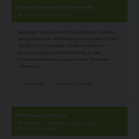
Animagi Hevossairaala Hyvinkää
Hyyppäräntie 41, Hyvinkää
Animagi-hevossairaala Hyvinkää on toiminut
hevoslääkinnän edelläkävijänä vuodesta 2005.
Meillä sinua palvelee kahdenkymmenen
hengen huippuammattilaistiimi, jonka
erikoisosaamiseen kuuluvat mm. hevosten
ortopedia,...
Eläinlääkäri
Hyvinvointi ja hoitolat
Trimmaamo Minarmi
Rattikatu 2, 37150 Nokia, pihaan suoraan
Rounionkadulta, Nokia