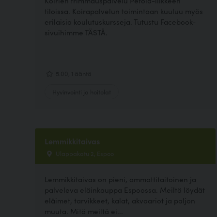
Koirien trimmauspalvelu Petola-liikkeen
tiloissa. Koirapalvelun toimintaan kuuluu myös
erilaisia koulutuskursseja. Tutustu Facebook-
sivuihimme TÄSTÄ.
5.00, 1 ääntä
Hyvinvointi ja hoitolat
Lemmikkitaivas
Ulappakatu 2, Espoo
Lemmikkitaivas on pieni, ammattitaitoinen ja
palveleva eläinkauppa Espoossa. Meiltä löydät
eläimet, tarvikkeet, kalat, akvaariot ja paljon
muuta. Mitä meiltä ei...