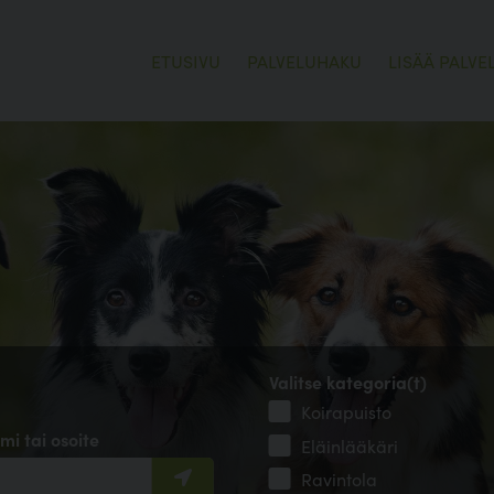
ETUSIVU
PALVELUHAKU
LISÄÄ PALVE
Valitse kategoria(t)
Koirapuisto
mi tai osoite
Eläinlääkäri
Ravintola