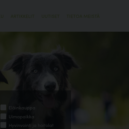
LU
ARTIKKELIT
UUTISET
TIETOA MEISTÄ
Eläinkauppa
Uimapaikka
Hyvinvointi ja hoitolat