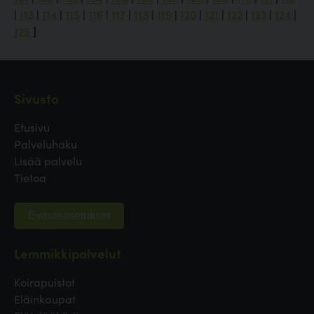
|
113
|
114
|
115
|
116
|
117
|
118
|
119
|
120
|
121
|
122
|
123
|
124
|
125
]
Sivusto
Etusivu
Palveluhaku
Lisää palvelu
Tietoa
Evästeasetukset
Lemmikkipalvelut
Koirapuistot
Eläinkaupat