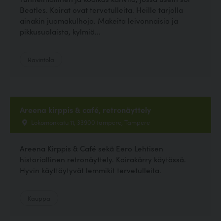
Beatles. Koirat ovat tervetulleita. Heille tarjolla
ainakin juomakulhoja. Makeita leivonnaisia ja
pikkusuolaista, kylmiä...
Ravintola
Areena kirppis & café, retronäyttely
Lokomonkatu 11, 33900 tampere, Tampere
Areena Kirppis & Café sekä Eero Lehtisen
historiallinen retronäyttely. Koirakärry käytössä.
Hyvin käyttäytyvät lemmikit tervetulleita.
Kauppa