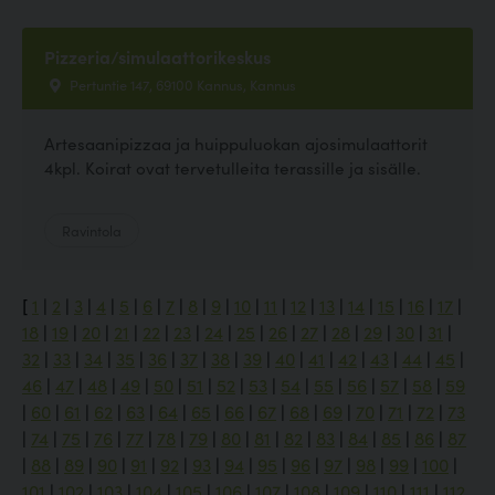
Pizzeria/simulaattorikeskus
Pertuntie 147, 69100 Kannus, Kannus
Artesaanipizzaa ja huippuluokan ajosimulaattorit
4kpl. Koirat ovat tervetulleita terassille ja sisälle.
Ravintola
[
1
|
2
|
3
|
4
|
5
|
6
|
7
|
8
|
9
|
10
|
11
|
12
|
13
|
14
|
15
|
16
|
17
|
18
|
19
|
20
|
21
|
22
|
23
|
24
|
25
|
26
|
27
|
28
|
29
|
30
|
31
|
32
|
33
|
34
|
35
|
36
|
37
|
38
|
39
|
40
|
41
|
42
|
43
|
44
|
45
|
46
|
47
|
48
|
49
|
50
|
51
|
52
|
53
|
54
|
55
|
56
|
57
|
58
|
59
|
60
|
61
|
62
|
63
|
64
|
65
|
66
|
67
|
68
|
69
|
70
|
71
|
72
|
73
|
74
|
75
|
76
|
77
|
78
|
79
|
80
|
81
|
82
|
83
|
84
|
85
|
86
|
87
|
88
|
89
|
90
|
91
|
92
|
93
|
94
|
95
|
96
|
97
|
98
|
99
|
100
|
101
|
102
|
103
|
104
|
105
|
106
|
107
|
108
|
109
|
110
|
111
|
112