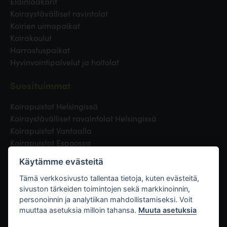
Eläinlääkärit
Koiraystävälliset ravintolat
Koirien uimapaikat
Koirakoulut
Harrastuspaikat
Hyvinvointipalvelut ja hoitolat
Suosituimmat
Koirapuistot Helsingissä
Koiraystävälliset ravaintolat Helsingissä
Koirapuistot Vantaalla
Koirapuistot Espoossa
Koirapuistot Turussa
Käytämme evästeitä
Eläinlääkäri Helsingissä
Koirapuistot Tampereella
Tämä verkkosivusto tallentaa tietoja, kuten evästeitä,
sivuston tärkeiden toimintojen sekä markkinoinnin,
personoinnin ja analytiikan mahdollistamiseksi. Voit
Linkit
muuttaa asetuksia milloin tahansa.
Muuta asetuksia