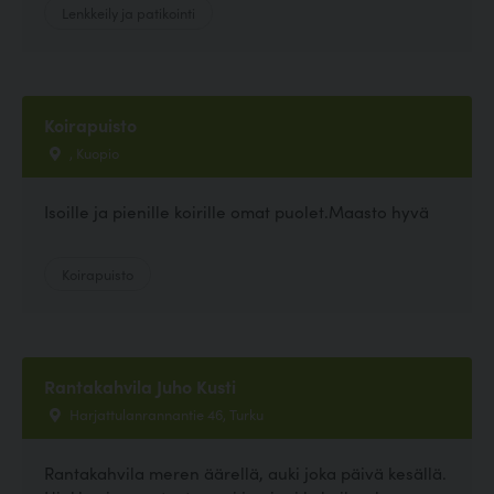
Lenkkeily ja patikointi
Koirapuisto
, Kuopio
Isoille ja pienille koirille omat puolet.Maasto hyvä
Koirapuisto
Rantakahvila Juho Kusti
Harjattulanrannantie 46, Turku
Rantakahvila meren äärellä, auki joka päivä kesällä.