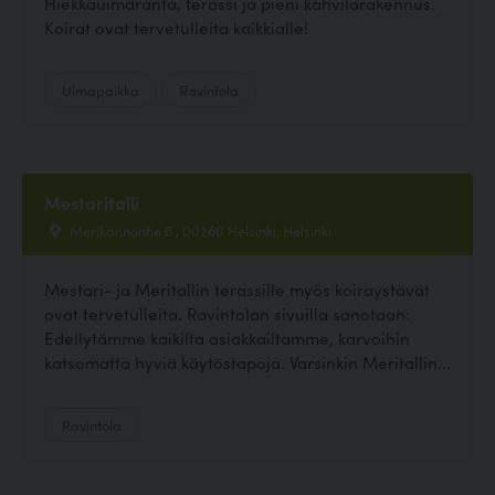
Hiekkauimaranta, terassi ja pieni kahvilarakennus.
Koirat ovat tervetulleita kaikkialle!
Uimapaikka
Ravintola
Mestaritalli
Merikannontie 6 , 00260 Helsinki, Helsinki
Mestari- ja Meritallin terassille myös koiraystävät
ovat tervetulleita. Ravintolan sivuilla sanotaan:
Edellytämme kaikilta asiakkailtamme, karvoihin
katsomatta hyviä käytöstapoja. Varsinkin Meritallin...
Ravintola