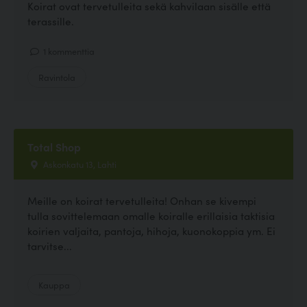
Koirat ovat tervetulleita sekä kahvilaan sisälle että
terassille.
1 kommenttia
Ravintola
Total Shop
Askonkatu 13, Lahti
Meille on koirat tervetulleita! Onhan se kivempi
tulla sovittelemaan omalle koiralle erillaisia taktisia
koirien valjaita, pantoja, hihoja, kuonokoppia ym. Ei
tarvitse...
Kauppa