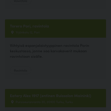
Ravintola
Torero Pori, ravintola
Yrjönkatu 12, Pori
Viihtyisä espanjalaistyyppinen ravintola Porin
keskustassa, jonne saa karvakaverit mukaan
ravintolaan sisälle.
Ravintola
Eatery Alex 1917 (entinen Ruissalon Maininki)
Pursiseuranranta 30, 20100 Turku, Turku