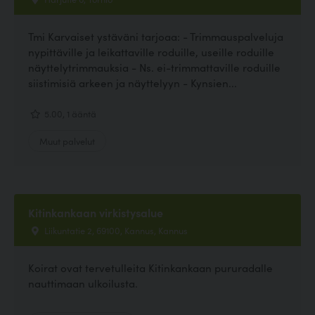
Tmi Karvaiset ystäväni tarjoaa: - Trimmauspalveluja
nypittäville ja leikattaville roduille, useille roduille
näyttelytrimmauksia - Ns. ei-trimmattaville roduille
siistimisiä arkeen ja näyttelyyn - Kynsien...
5.00, 1 ääntä
Muut palvelut
Kitinkankaan virkistysalue
Liikuntatie 2, 69100, Kannus, Kannus
Koirat ovat tervetulleita Kitinkankaan pururadalle
nauttimaan ulkoilusta.