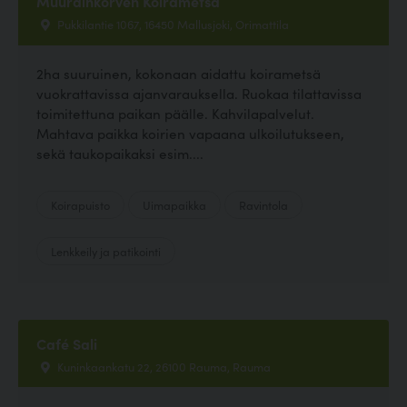
Muurainkorven Koirametsä
Pukkilantie 1067, 16450 Mallusjoki, Orimattila
2ha suuruinen, kokonaan aidattu koirametsä
vuokrattavissa ajanvarauksella. Ruokaa tilattavissa
toimitettuna paikan päälle. Kahvilapalvelut.
Mahtava paikka koirien vapaana ulkoilutukseen,
sekä taukopaikaksi esim....
Koirapuisto
Uimapaikka
Ravintola
Lenkkeily ja patikointi
Café Sali
Kuninkaankatu 22, 26100 Rauma, Rauma