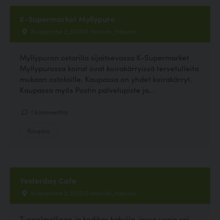
K-Supermarket Myllypuro
Kiviparintie 2, 00920 Helsinki, Helsinki
Myllypuron ostarilla sijaitsevassa K-Supermarket
Myllypurossa koirat ovat koirakärryissä tervetulleita
mukaan ostoksille. Kaupassa on yhdet koirakärryt.
Kaupassa myös Postin palvelupiste ja...
1 kommenttia
Kauppa
Yesterday Cafe
Kiviparintie 2, 00920 Helsinki, Helsinki
Tunnelmallinen ja kodikas kahvila, jossa usein soi