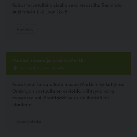
Koirat tervetulleita sisällä sekä terassilla. Ravintola
auki ma-la 11-21, sun 12-18
Ravintola
Median museo ja arkisto Merkki
Ludviginkatu 2-4, Helsinki
Koirat ovat tervetulleita museo Merkkiin kytkettyinä.
Omistajan vastuulla on arvioida, viihtyykö koira
museossa vai jännittääkö se uusia ihmisiä tai
tilanteita.
Muut palvelut