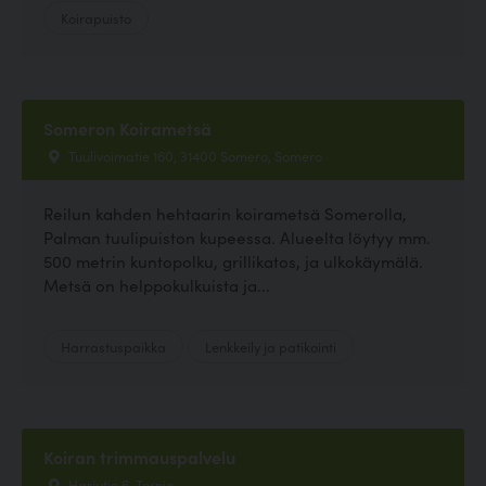
Koirapuisto
Someron Koirametsä
Tuulivoimatie 160, 31400 Somero, Somero
Reilun kahden hehtaarin koirametsä Somerolla,
Palman tuulipuiston kupeessa. Alueelta löytyy mm.
500 metrin kuntopolku, grillikatos, ja ulkokäymälä.
Metsä on helppokulkuista ja...
Harrastuspaikka
Lenkkeily ja patikointi
Koiran trimmauspalvelu
Harjutie 6, Tornio