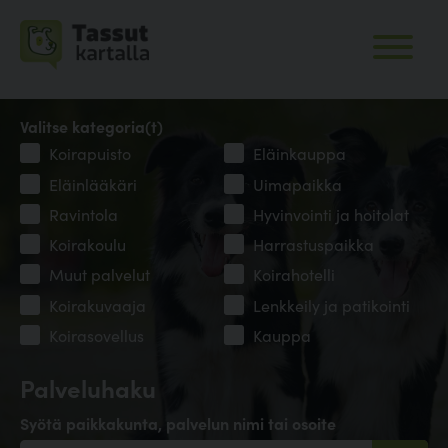
Valitse kategoria(t)
Koirapuisto
Eläinkauppa
Eläinlääkäri
Uimapaikka
Ravintola
Hyvinvointi ja hoitolat
Koirakoulu
Harrastuspaikka
Muut palvelut
Koirahotelli
Koirakuvaaja
Lenkkeily ja patikointi
Koirasovellus
Kauppa
Palveluhaku
Syötä paikkakunta, palvelun nimi tai osoite