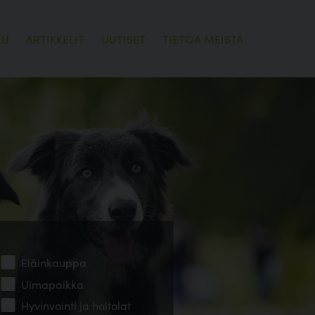
LU
ARTIKKELIT
UUTISET
TIETOA MEISTÄ
Eläinkauppa
Uimapaikka
Hyvinvointi ja hoitolat