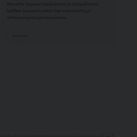
Navetta tarjoaa laadukasta ja nykyaikaista
buffee lounasta sekä itse valmistettuja
artesaanipizzoja lounaasta...
Ravintola
33
|
34
|
35
|
36
|
37
|
38
|
39
|
40
|
41
|
42
|
43
|
44
|
45
|