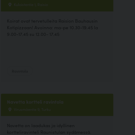
Kuloistentie 1, Raisio
Koirat ovat tervetulleita Raision Bauhausin
Kotipizzaan! Avoinna: ma-pe 10.30-19.45 la
9.00-17.45 su 12.00- 17.45
Ravintola
Navetta kortteli ravintola
Virusmäentie 9, Turku
Navetta on laadukas ja idyllinen
kortteliravinteli Raunistulan sydämessä.