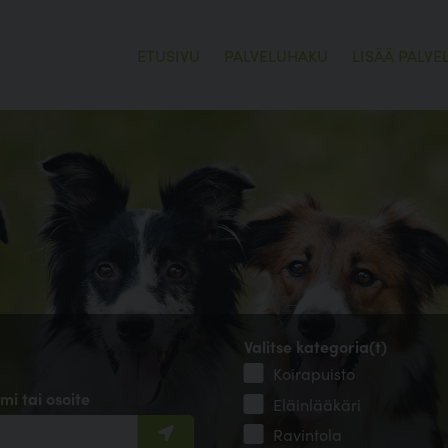
ETUSIVU
PALVELUHAKU
LISÄÄ PALVE
Valitse kategoria(t)
Koirapuisto
mi tai osoite
Eläinlääkäri
Ravintola