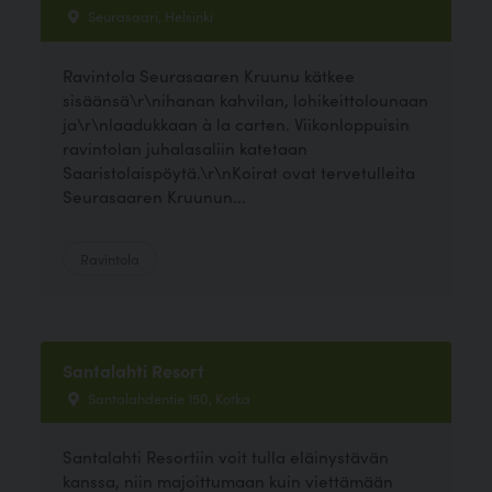
Seurasaari, Helsinki
Ravintola Seurasaaren Kruunu kätkee
sisäänsä\r\nihanan kahvilan, lohikeittolounaan
ja\r\nlaadukkaan à la carten. Viikonloppuisin
ravintolan juhalasaliin katetaan
Saaristolaispöytä.\r\nKoirat ovat tervetulleita
Seurasaaren Kruunun...
Ravintola
Santalahti Resort
Santalahdentie 150, Kotka
Santalahti Resortiin voit tulla eläinystävän
kanssa, niin majoittumaan kuin viettämään