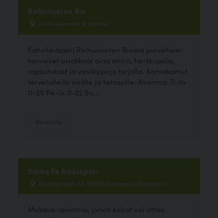
Roihuvuoren Rio
Roihuvuorentie 9, Helsinki
Kahvila-baari Roihuvuoren Riossa palvellaan
karvaiset asiakkaat aina ensin, herkkupala,
rapsutukset ja vesikippoja tarjolla. Karvakamut
tervetulleita sisälle ja terassille. Avoinna: Ti-to
11-20 Pe-la 11-22 Su...
Ravintola
Santa Fe Raasepori
Erottajankatu 14, 10600 Raasepori, Raasepori
Mukava ravintola, johon koirat voi ottaa