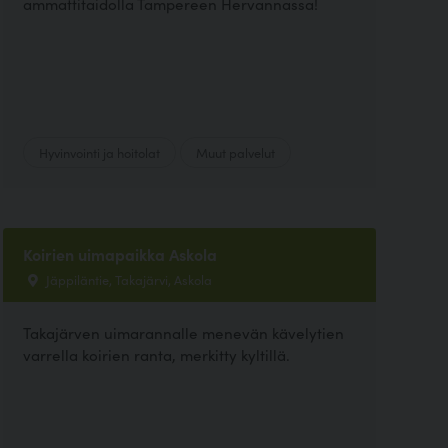
ammattitaidolla Tampereen Hervannassa!
Hyvinvointi ja hoitolat
Muut palvelut
Koirien uimapaikka Askola
Jäppiläntie, Takajärvi, Askola
Takajärven uimarannalle menevän kävelytien
varrella koirien ranta, merkitty kyltillä.