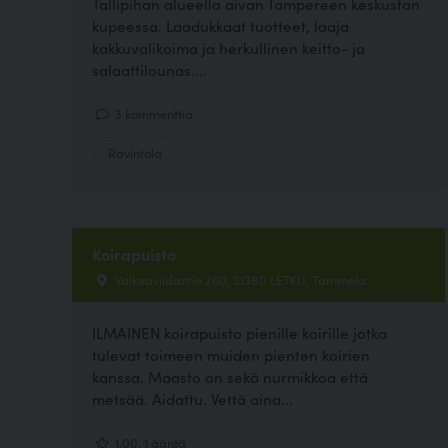
Tallipihan alueella aivan Tampereen keskustan
kupeessa. Laadukkaat tuotteet, laaja
kakkuvalikoima ja herkullinen keitto- ja
salaattilounas....
3 kommenttia
Ravintola
Koirapuisto
Valkeaviidantie 260, 31380 LETKU, Tammela
ILMAINEN koirapuisto pienille koirille jotka
tulevat toimeen muiden pienten koirien
kanssa. Maasto on sekä nurmikkoa että
metsää. Aidattu. Vettä aina...
1.00, 1 ääntä