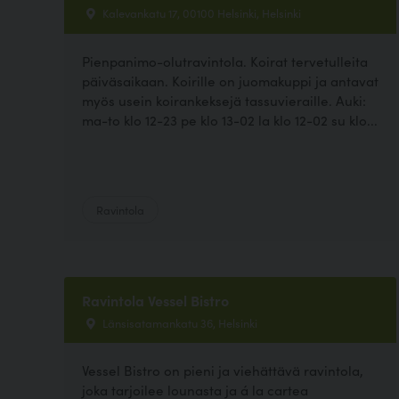
Kalevankatu 17, 00100 Helsinki, Helsinki
Pienpanimo-olutravintola. Koirat tervetulleita
päiväsaikaan. Koirille on juomakuppi ja antavat
myös usein koirankeksejä tassuvieraille. Auki:
ma-to klo 12-23 pe klo 13-02 la klo 12-02 su klo...
Ravintola
Ravintola Vessel Bistro
Länsisatamankatu 36, Helsinki
Vessel Bistro on pieni ja viehättävä ravintola,
joka tarjoilee lounasta ja á la cartea