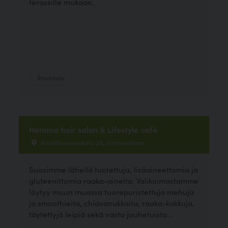
terassille mukaan.
Ravintola
Hemma hair salon & Lifestyle café
Raatihuoneenkatu 29, Hämeenlinna
Suosimme lähellä tuotettuja, lisäaineettomia ja
gluteenittomia raaka-aineita. Valikoimastamme
löytyy muun muassa tuorepuristettuja mehuja
ja smoothieita, chiavanukkaita, raaka-kakkuja,
täytettyjä leipiä sekä vasta jauhetuista...