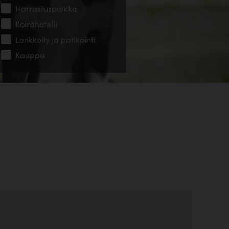
Harrastuspaikka
Koirahotelli
Lenkkeily ja patikointi
Kauppa