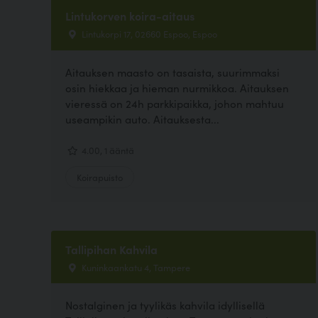
Lintukorven koira-aitaus
Lintukorpi 17, 02660 Espoo, Espoo
Aitauksen maasto on tasaista, suurimmaksi
osin hiekkaa ja hieman nurmikkoa. Aitauksen
vieressä on 24h parkkipaikka, johon mahtuu
useampikin auto. Aitauksesta...
4.00, 1 ääntä
Koirapuisto
Tallipihan Kahvila
Kuninkaankatu 4, Tampere
Nostalginen ja tyylikäs kahvila idyllisellä