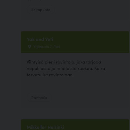
Koirapuisto
Yak and Yeti
Yrjönkatu 7, Pori
Viihtyisä pieni ravintola, joka tarjoaa
nepalilaista ja intialaista ruokaa. Koira
tervetullut ravintolaan.
Ravintola
Mikkeller Helsinki