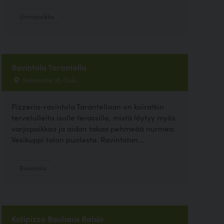
Uimapaikka
Ravintola Tarantella
Ratamotie 16, Oulu
Pizzeria-ravintola Tarantellaan on koiratkin
tervetulleita isolle terassille, mistä löytyy myös
varjopaikkaa ja aidan takaa pehmeää nurmea.
Vesikuppi talon puolesta. Ravintolan...
Ravintola
Kotipizza Bauhaus Raisio