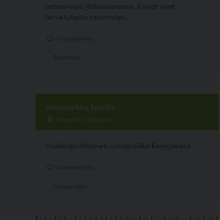
urbaanissa Jätkäsaaressa. Koirat ovat
tervetulleita ravintolan...
1 kommenttia
Ravintola
Uimapaikka koirille
Varastotie, Kemijärvi
Huekkapohhainen uimapaikka Kemijoessa
1 kommenttia
Uimapaikka
[
1
|
2
|
3
|
4
|
5
|
6
|
7
|
8
|
9
|
10
|
11
|
12
|
13
|
14
|
15
|
16
|