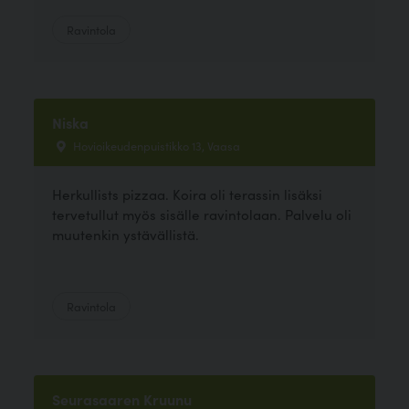
Ravintola
Niska
Hovioikeudenpuistikko 13, Vaasa
Herkullists pizzaa. Koira oli terassin lisäksi
tervetullut myös sisälle ravintolaan. Palvelu oli
muutenkin ystävällistä.
Ravintola
Seurasaaren Kruunu