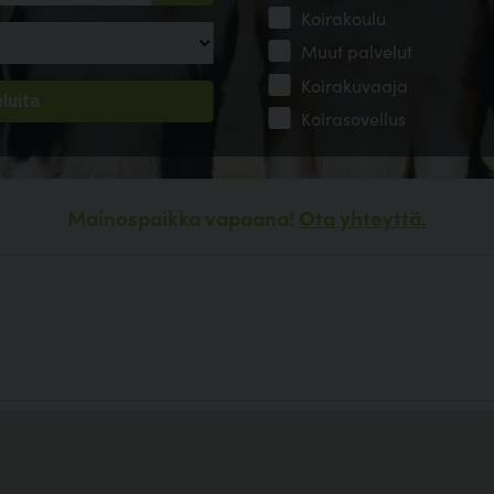
Koirakoulu
Muut palvelut
Koirakuvaaja
Koirasovellus
Mainospaikka vapaana!
Ota yhteyttä.