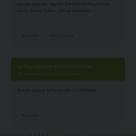
upeaa päivää. Löydät Santalahti Resortista
myös Santa Cafén, jonne lemmikit...
Ravintola
Muut palvelut
La Torrefazione Mannerheimintie
Mannerheimintie 22-24, Helsinki
Koirat saavat tulla sisälle ravintolaan.
Ravintola
17
|
18
|
19
|
20
|
21
|
22
|
23
|
24
|
25
|
26
|
27
|
28
|
29
|
30
|
31
|
32
|