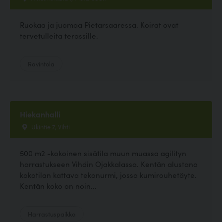
Ruokaa ja juomaa Pietarsaaressa. Koirat ovat
tervetulleita terassille.
Ravintola
Hiekanhalli
Ukintie 7, Vihti
500 m2 -kokoinen sisätila muun muassa agilityn
harrastukseen Vihdin Ojakkalassa. Kentän alustana
kokotilan kattava tekonurmi, jossa kumirouhetäyte.
Kentän koko on noin...
Harrastuspaikka