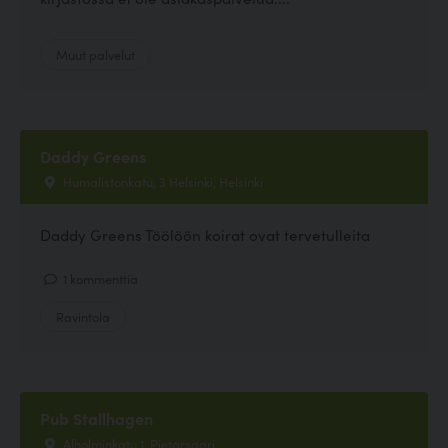
Muut palvelut
Daddy Greens
Humalistonkatu, 3 Helsinki, Helsinki
Daddy Greens Töölöön koirat ovat tervetulleita
1 kommenttia
Ravintola
Pub Stallhagen
Alholminkatu 1, Pietarsaari