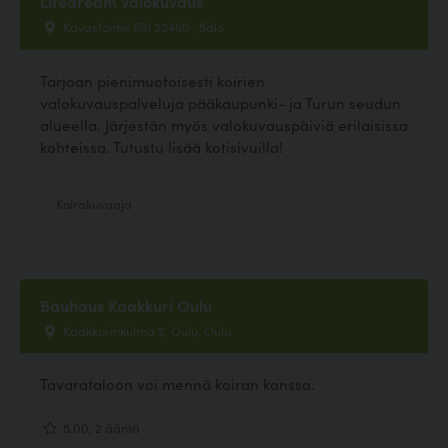
Lifedream valokuvaus
Kavastontie 691 25460 , Salo
Tarjoan pienimuotoisesti koirien
valokuvauspalveluja pääkaupunki- ja Turun seudun
alueella. Järjestän myös valokuvauspäiviä erilaisissa
kohteissa. Tutustu lisää kotisivuilla!
Koirakuvaaja
Bauhaus Kaakkuri Oulu
Kaakkurinkulma 2, Oulu, Oulu
Tavarataloon voi mennä koiran kanssa.
5.00, 2 ääntä