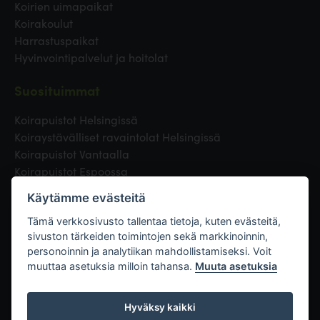
Koirien uimapaikat
Koirakoulut
Harrastuspaikat
Hyvinvointipalvelut ja hoitolat
Suosituimmat
Koirapuistot Helsingissä
Koiraystävälliset ravaintolat Helsingissä
Koirapuistot Vantaalla
Koirapuistot Espoossa
Koirapuistot Turussa
Käytämme evästeitä
Eläinlääkäri Helsingissä
Koirapuistot Tampereella
Tämä verkkosivusto tallentaa tietoja, kuten evästeitä,
sivuston tärkeiden toimintojen sekä markkinoinnin,
personoinnin ja analytiikan mahdollistamiseksi. Voit
Linkit
muuttaa asetuksia milloin tahansa.
Muuta asetuksia
Hyväksy kaikki