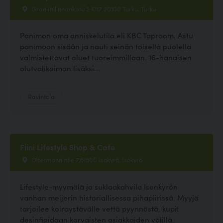
Graniittilinnankatu 2 K117 20100 Turku, Turku
Panimon oma anniskelutila eli KBC Taproom. Astu
panimoon sisään ja nauti seinän toisella puolella
valmistettavat oluet tuoreimmillaan. 16-hanaisen
olutvalikoiman lisäksi...
Ravintola
Fiini Lifestyle Shop & Cafe
Oltermannintie 7,61500 Isokyrö, Isokyrö
Lifestyle-myymälä ja suklaakahvila Isonkyrön
vanhan meijerin historiallisessa pihapiirissä. Myyjä
tarjoilee koiraystävälle vettä pyynnöstä, kupit
desinfioidaan karvaisten asiakkaiden välillä.