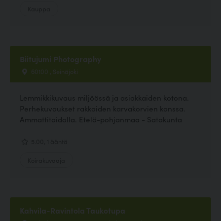
Kauppa
Biitujumi Photography
60100 , Seinäjoki
Lemmikkikuvaus miljöössä ja asiakkaiden kotona.
Perhekuvaukset rakkaiden karvakorvien kanssa.
Ammattitaidolla. Etelä-pohjanmaa - Satakunta
5.00, 1 ääntä
Koirakuvaaja
Kahvila-Ravintola Taukotupa