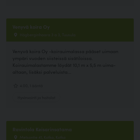
Venyvä koira Oy
Högberginhaara 3 a 3, Tuusula
Venyvä koira Oy -koirauimalassa pääset uimaan
ympäri vuoden siisteissä sisätiloissa.
Koirauimalastamme löydät 10,1 m x 5,5 m uima-
altaan, lisäksi palveluista...
4.00, 1 ääntä
Hyvinvointi ja hoitolat
Ravintola Keisarinsatama
Metsontie 41, Kotka, Kotka