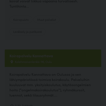
koirat voivat liikkua vapaana turvallisesti.
Tuntihinta...
Koirapuisto
Muut palvelut
Lenkkeily ja patikointi
Koirapalvelu Kannattava
Kolehmaisenlenkki 116, Oulu
Koirapalvelu Kannattava on Oulussa ja sen
lähiympäristössä toimiva koirakoulu. Palveluihin
kuuluuvat mm. yksityiskoulutus, käytösongelmien
hoito ("ongelmakoirakoulutus"), ryhmäkurssit,
luennot, sekä tilausryhmät....
3.33, 3 ääntä