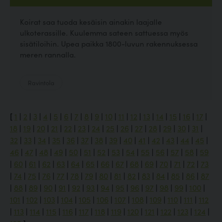
Koirat saa tuoda kesäisin ainakin laajalle
ulkoterassille. Kuulemma sateen sattuessa myös
sisätiloihin. Upea paikka 1800-luvun rakennuksessa
meren rannalla.
Ravintola
[
1
|
2
|
3
|
4
|
5
|
6
|
7
|
8
|
9
|
10
|
11
|
12
|
13
|
14
|
15
|
16
|
17
|
18
|
19
|
20
|
21
|
22
|
23
|
24
|
25
|
26
|
27
|
28
|
29
|
30
|
31
|
32
|
33
|
34
|
35
|
36
|
37
|
38
|
39
|
40
|
41
|
42
|
43
|
44
|
45
|
46
|
47
|
48
|
49
|
50
|
51
|
52
|
53
|
54
|
55
|
56
|
57
|
58
|
59
|
60
|
61
|
62
|
63
|
64
|
65
|
66
|
67
|
68
|
69
|
70
|
71
|
72
|
73
|
74
|
75
|
76
|
77
|
78
|
79
|
80
|
81
|
82
|
83
|
84
|
85
|
86
|
87
|
88
|
89
|
90
|
91
|
92
|
93
|
94
|
95
|
96
|
97
|
98
|
99
|
100
|
101
|
102
|
103
|
104
|
105
|
106
|
107
|
108
|
109
|
110
|
111
|
112
|
113
|
114
|
115
|
116
|
117
|
118
|
119
|
120
|
121
|
122
|
123
|
124
|