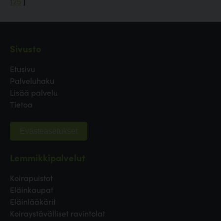
125
]
Sivusto
Etusivu
Palveluhaku
Lisää palvelu
Tietoa
Evästeasetukset
Lemmikkipalvelut
Koirapuistot
Eläinkaupat
Eläinlääkärit
Koiraystävälliset ravintolat