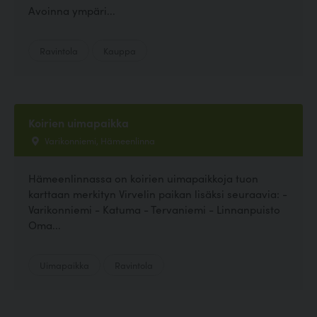
Avoinna ympäri...
Ravintola
Kauppa
Koirien uimapaikka
Varikonniemi, Hämeenlinna
Hämeenlinnassa on koirien uimapaikkoja tuon
karttaan merkityn Virvelin paikan lisäksi seuraavia: -
Varikonniemi - Katuma - Tervaniemi - Linnanpuisto
Oma...
Uimapaikka
Ravintola