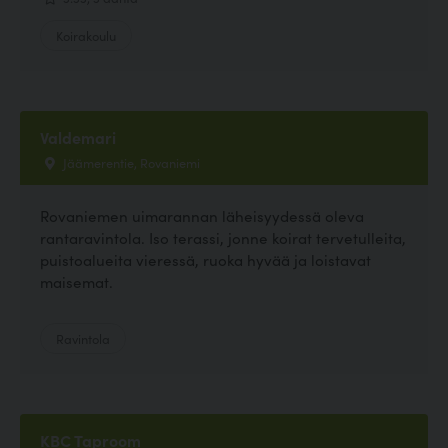
Koirakoulu
Valdemari
Jäämerentie, Rovaniemi
Rovaniemen uimarannan läheisyydessä oleva
rantaravintola. Iso terassi, jonne koirat tervetulleita,
puistoalueita vieressä, ruoka hyvää ja loistavat
maisemat.
Ravintola
KBC Taproom