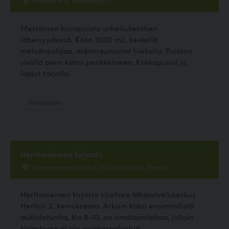
Niementie 16, Kankaanpää
Metsäinen koirapuisto urheilukenttien
läheisyydessä. Koko 3000 m2, keskellä
metsänpohjaa, aidanreunustat hiekalla. Puiston
sisällä pieni katos penkkeineen. Kakkapussit ja
lapiot tarjolla.
Koirapuisto
Herttoniemen kirjasto
Linnanrakentajantie 2, 00880 Helsinki, Helsinki
Herttoniemen kirjasto sijaitsee lähipalvelukeskus
Hertsin 2. kerroksessa. Arkisin kaksi ensimmäistä
aukiolotuntia, klo 8-10, on omatoimiaikaa, jolloin
kirjastossa ei ole asiakaspalvelua....