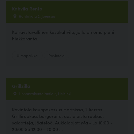
Kahvila Rento
Rantakatu 2, Joensuu
Koiraystävällinen kesäkahvila, jolla on oma pieni
hiekkaranta.
Uimapaikka
Ravintola
Grillzilla
Linnanrakentajantie 2, Helsinki
Ravintola kauppakeskus Hertsissä, 1. kerros.
Grilliruokaa, burgereita, aasialaista ruokaa,
salaatteja, jäätelöä. Aukioloajat: Ma - La 10:00 -
20:00 Su 12:00 - 20:00 ...