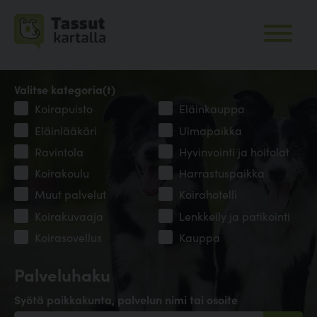
Valitse kategoria(t)
Koirapuisto
Eläinkauppa
Eläinlääkäri
Uimapaikka
Ravintola
Hyvinvointi ja hoitolat
Koirakoulu
Harrastuspaikka
Muut palvelut
Koirahotelli
Koirakuvaaja
Lenkkeily ja patikointi
Koirasovellus
Kauppa
Palveluhaku
Syötä paikkakunta, palvelun nimi tai osoite