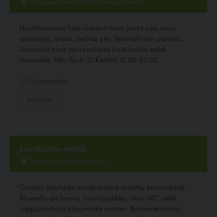
Pohjolanraitintie 9 19620 Pohela, Hartola
Huoltoasema/kahvilaravintola, josta saa isoja
annoksia, leipiä, pullaa ym. Ystävällinen palvelu.
Lemmikit ovat tervetulleita sisätiloihin sekä
terassille. Ma-Su 6-21 Keittiö 10.30-20.00
1 kommenttia
Ravintola
Koirakallion Metsä
Varissaarentie 46, Jokioinen
Omaan käyttöön vuokrattava aidattu koirametsä.
Alueella on laavu, nuotiopaikka, ulko-WC sekä
riippumattoja yöpymistä varten. Koirametsässä