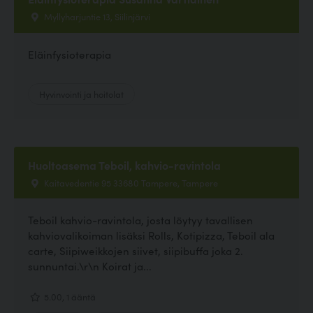
Myllyharjuntie 13, Siilinjärvi
Eläinfysioterapia
Hyvinvointi ja hoitolat
Huoltoasema Teboil, kahvio-ravintola
Kaitavedentie 95 33680 Tampere, Tampere
Teboil kahvio-ravintola, josta löytyy tavallisen
kahviovalikoiman lisäksi Rolls, Kotipizza, Teboil ala
carte, Siipiweikkojen siivet, siipibuffa joka 2.
sunnuntai.\r\n Koirat ja...
5.00, 1 ääntä