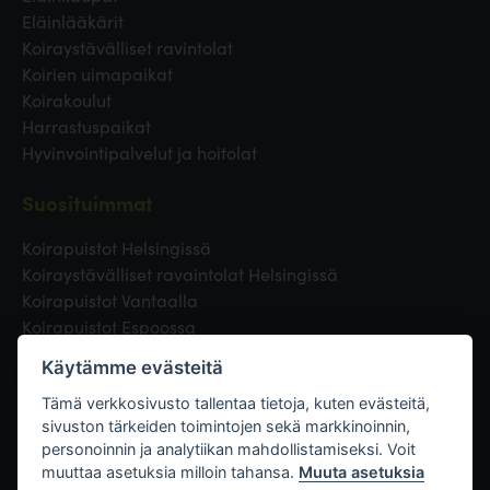
Eläinlääkärit
Koiraystävälliset ravintolat
Koirien uimapaikat
Koirakoulut
Harrastuspaikat
Hyvinvointipalvelut ja hoitolat
Suosituimmat
Koirapuistot Helsingissä
Koiraystävälliset ravaintolat Helsingissä
Koirapuistot Vantaalla
Koirapuistot Espoossa
Koirapuistot Turussa
Käytämme evästeitä
Eläinlääkäri Helsingissä
Koirapuistot Tampereella
Tämä verkkosivusto tallentaa tietoja, kuten evästeitä,
sivuston tärkeiden toimintojen sekä markkinoinnin,
personoinnin ja analytiikan mahdollistamiseksi. Voit
Linkit
muuttaa asetuksia milloin tahansa.
Muuta asetuksia