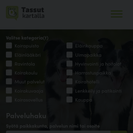
Valitse kategoria(t)
Koirapuisto
Eläinkauppa
Eläinlääkäri
Uimapaikka
Ravintola
Hyvinvointi ja hoitolat
Koirakoulu
Harrastuspaikka
Muut palvelut
Koirahotelli
Koirakuvaaja
Lenkkeily ja patikointi
Koirasovellus
Kauppa
Palveluhaku
Syötä paikkakunta, palvelun nimi tai osoite