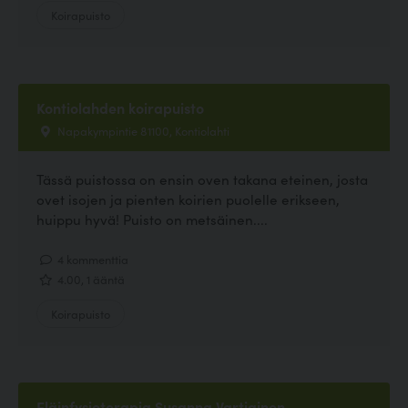
Koirapuisto
Kontiolahden koirapuisto
Napakympintie 81100, Kontiolahti
Tässä puistossa on ensin oven takana eteinen, josta
ovet isojen ja pienten koirien puolelle erikseen,
huippu hyvä! Puisto on metsäinen....
4 kommenttia
4.00, 1 ääntä
Koirapuisto
Eläinfysioterapia Susanna Vartiainen