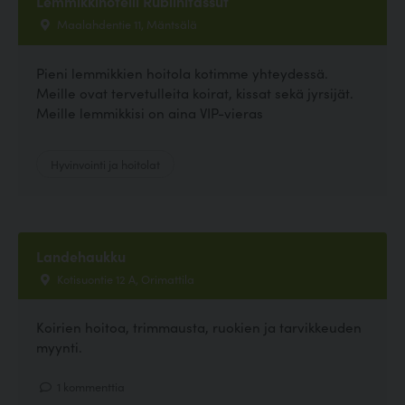
Lemmikkihotelli Rubiinitassut
Maalahdentie 11, Mäntsälä
Pieni lemmikkien hoitola kotimme yhteydessä.
Meille ovat tervetulleita koirat, kissat sekä jyrsijät.
Meille lemmikkisi on aina VIP-vieras
Hyvinvointi ja hoitolat
Landehaukku
Kotisuontie 12 A, Orimattila
Koirien hoitoa, trimmausta, ruokien ja tarvikkeuden
myynti.
1 kommenttia