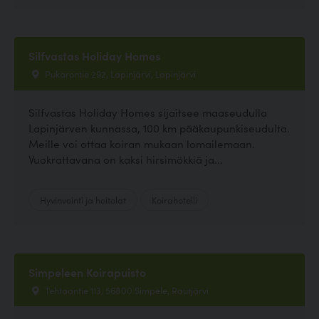
Silfvastas Holiday Homes
Pukarontie 292, Lapinjärvi, Lapinjärvi
Silfvastas Holiday Homes sijaitsee maaseudulla
Lapinjärven kunnassa, 100 km pääkaupunkiseudulta.
Meille voi ottaa koiran mukaan lomailemaan.
Vuokrattavana on kaksi hirsimökkiä ja...
Hyvinvointi ja hoitolat
Koirahotelli
Simpeleen Koirapuisto
Tehtaantie 113, 56800 Simpele, Rautjärvi