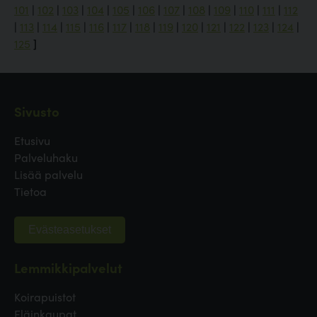
101
|
102
|
103
|
104
|
105
|
106
|
107
|
108
|
109
|
110
|
111
|
112
|
113
|
114
|
115
|
116
|
117
|
118
|
119
|
120
|
121
|
122
|
123
|
124
|
125
]
Sivusto
Etusivu
Palveluhaku
Lisää palvelu
Tietoa
Evästeasetukset
Lemmikkipalvelut
Koirapuistot
Eläinkaupat