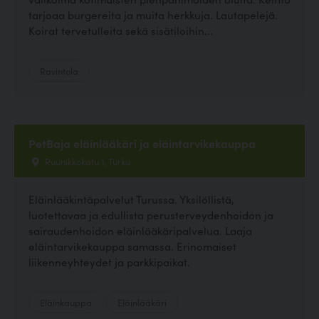
tarjoaa burgereita ja muita herkkuja. Lautapelejä.
Koirat tervetulleita sekä sisätiloihin...
Ravintola
PetBaja eläinlääkäri ja eläintarvikekauppa
Ruunikkokatu 1, Turku
Eläinlääkintäpalvelut Turussa. Yksilöllistä,
luotettavaa ja edullista perusterveydenhoidon ja
sairaudenhoidon eläinlääkäripalvelua. Laaja
eläintarvikekauppa samassa. Erinomaiset
liikenneyhteydet ja parkkipaikat.
Eläinkauppa
Eläinlääkäri