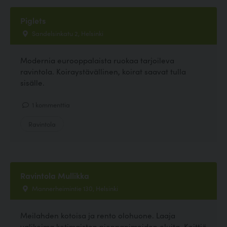
Piglets
Sandelsinkatu 2, Helsinki
Modernia eurooppalaista ruokaa tarjoileva
ravintola. Koiraystävällinen, koirat saavat tulla
sisälle.
1 kommenttia
Ravintola
Ravintola Mullikka
Mannerheimintie 130, Helsinki
Meilahden kotoisa ja rento olohuone. Laaja
valikoima kotimaisten pienpanimoiden oluita. Keittiö