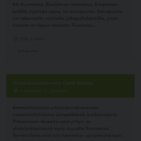
Itä-Suomessa, Rautjärven kunnassa, Simpeleen
kylällä, sijaitsee upea, iso koirapuisto. Koirapuisto
on rakennettu vanhalle jalkapallokentälle, joten
maasto on täysin tasaista. Puistossa...
5.00, 2 ääntä
Koirapuisto
Urheilukoirahieronta Canis Validus
Kuokkalantie 10, Lempäälä
Ammattitaitoista urheilukoirahierontaa
vastaanottotiloissa Lempäälässä, kotikäynteinä
Pirkanmaan alueella sekä yritys- ja
yhdistyskäynteinä myös muualla Suomessa.
Tervetulleita ovat niin harrastus- ja työkoirat kuin...