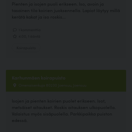
Pienten ja isojen puoli erikseen. Iso, avoin ja
tasainen tila koirien juoksennella. Lapiot löytyy millä
kerätä kakat ja iso roskis...
1 kommenttia
4.00, 1 ääntä
Koirapuisto
Karhunmäen koirapuisto
Omenaisenkuja 80230 Joensuu, Joensuu
Isojen ja pienten koirien puolet erikseen. Isot,
metsäiset aitaukset. Roskis aitauksen ulkopuolella.
Valaistus myös sisäpuolella. Parkkipaikka puiston
edessä.