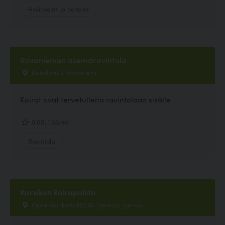
Hyvinvointi ja hoitolat
Rovaniemen asemaravintola
Ratakatu 3, Rovaniemi
Koirat ovat tervetulleita ravintolaan sisälle
5.00, 1 ääntä
Ravintola
Karsikon koirapuisto
Ojalehdonkatu 80260 Joensuu, Joensuu