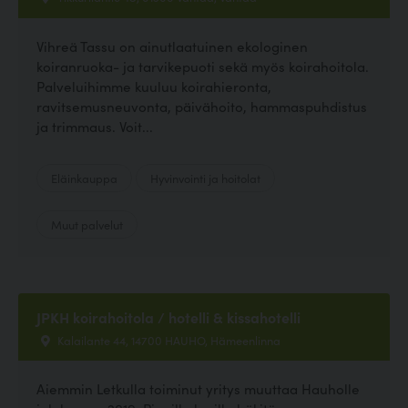
Vihreä Tassu on ainutlaatuinen ekologinen
koiranruoka- ja tarvikepuoti sekä myös koirahoitola.
Palveluihimme kuuluu koirahieronta,
ravitsemusneuvonta, päivähoito, hammaspuhdistus
ja trimmaus. Voit...
Eläinkauppa
Hyvinvointi ja hoitolat
Muut palvelut
JPKH koirahoitola / hotelli & kissahotelli
Kalailante 44, 14700 HAUHO, Hämeenlinna
Aiemmin Letkulla toiminut yritys muuttaa Hauholle