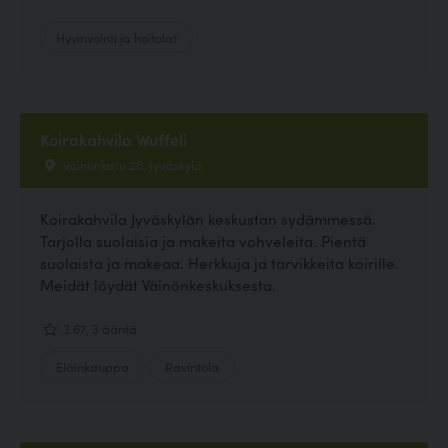
Hyvinvointi ja hoitolat
Koirakahvila Wuffeli
Väinönkatu 26, Jyväskylä
Koirakahvila Jyväskylän keskustan sydämmessä.
Tarjolla suolaisia ja makeita vohveleita. Pientä
suolaista ja makeaa. Herkkuja ja tarvikkeita koirille.
Meidät löydät Väinönkeskuksesta.
3.67, 3 ääntä
Eläinkauppa
Ravintola