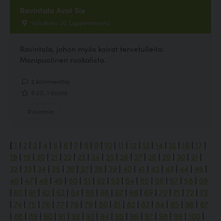
Ravintola Avot Sie
Valtakatu 36, Lappeenranta
Ravintola, johon myös koirat tervetulleita.
Monipuolinen ruokalista.
2 kommenttia
5.00, 1 ääntä
Ravintola
[
1
|
2
|
3
|
4
|
5
|
6
|
7
|
8
|
9
|
10
|
11
|
12
|
13
|
14
|
15
|
16
|
17
|
18
|
19
|
20
|
21
|
22
|
23
|
24
|
25
|
26
|
27
|
28
|
29
|
30
|
31
|
32
|
33
|
34
|
35
|
36
|
37
|
38
|
39
|
40
|
41
|
42
|
43
|
44
|
45
|
46
|
47
|
48
|
49
|
50
|
51
|
52
|
53
|
54
|
55
|
56
|
57
|
58
|
59
|
60
|
61
|
62
|
63
|
64
|
65
|
66
|
67
|
68
|
69
|
70
|
71
|
72
|
73
|
74
|
75
|
76
|
77
|
78
|
79
|
80
|
81
|
82
|
83
|
84
|
85
|
86
|
87
|
88
|
89
|
90
|
91
|
92
|
93
|
94
|
95
|
96
|
97
|
98
|
99
|
100
|