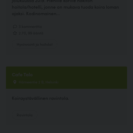
jolukuussa 2019. Pienille korille häkitön
hoitola/hotelli, jonne on mukava tuoda koira loman
ajaksi. Kodinomainen...
3 kommenttia
2.70, 99 ääntä
Hyvinvointi ja hoitolat
Cafe Talo
Hämeentie 2 B, Helsinki
Koiraystävällinen ravintola.
Ravintola