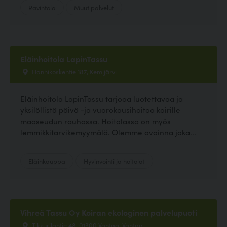
Ravintola
Muut palvelut
Eläinhoitola LapinTassu
Hanhikoskentie 187, Kemijärvi
Eläinhoitola LapinTassu tarjoaa luotettavaa ja
yksilöllistä päivä -ja vuorokausihoitoa koirille
maaseudun rauhassa. Hoitolassa on myös
lemmikkitarvikemyymälä. Olemme avoinna joka...
Eläinkauppa
Hyvinvointi ja hoitolat
Vihreä Tassu Oy Koiran ekologinen palvelupuoti
Tikkurilantie 48, 01300 Vantaa, Vantaa