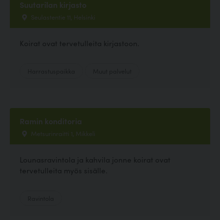
Suutarilan kirjasto
Seulastentie 11, Helsinki
Koirat ovat tervetulleita kirjastoon.
Harrastuspaikka
Muut palvelut
Ramin konditoria
Metsurinraitti 1, Mikkeli
Lounasravintola ja kahvila jonne koirat ovat
tervetulleita myös sisälle.
Ravintola