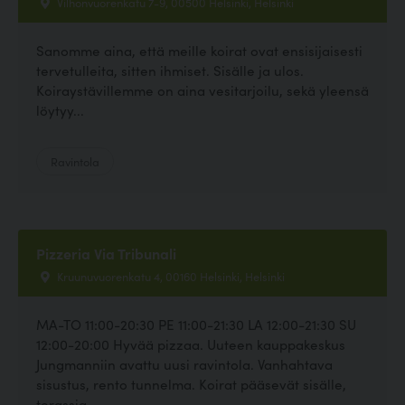
Vilhonvuorenkatu 7-9, 00500 Helsinki, Helsinki
Sanomme aina, että meille koirat ovat ensisijaisesti
tervetulleita, sitten ihmiset. Sisälle ja ulos.
Koiraystävillemme on aina vesitarjoilu, sekä yleensä
löytyy...
Ravintola
Pizzeria Via Tribunali
Kruunuvuorenkatu 4, 00160 Helsinki, Helsinki
MA-TO 11:00-20:30 PE 11:00-21:30 LA 12:00-21:30 SU
12:00-20:00 Hyvää pizzaa. Uuteen kauppakeskus
Jungmanniin avattu uusi ravintola. Vanhahtava
sisustus, rento tunnelma. Koirat pääsevät sisälle,
terassia...