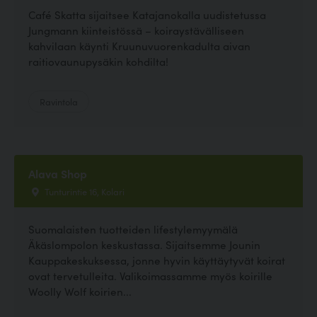
Café Skatta sijaitsee Katajanokalla uudistetussa
Jungmann kiinteistössä – koiraystävälliseen
kahvilaan käynti Kruunuvuorenkadulta aivan
raitiovaunupysäkin kohdilta!
Ravintola
Alava Shop
Tunturintie 16, Kolari
Suomalaisten tuotteiden lifestylemyymälä
Äkäslompolon keskustassa. Sijaitsemme Jounin
Kauppakeskuksessa, jonne hyvin käyttäytyvät koirat
ovat tervetulleita. Valikoimassamme myös koirille
Woolly Wolf koirien...