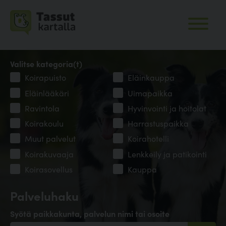
Valitse kategoria(t)
Koirapuisto
Eläinkauppa
Eläinlääkäri
Uimapaikka
Ravintola
Hyvinvointi ja hoitolat
Koirakoulu
Harrastuspaikka
Muut palvelut
Koirahotelli
Koirakuvaaja
Lenkkeily ja patikointi
Koirasovellus
Kauppa
Palveluhaku
Syötä paikkakunta, palvelun nimi tai osoite