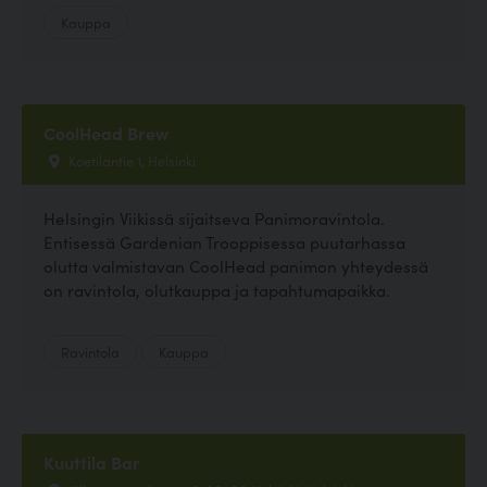
Kauppa
CoolHead Brew
Koetilantie 1, Helsinki
Helsingin Viikissä sijaitseva Panimoravintola.
Entisessä Gardenian Trooppisessa puutarhassa
olutta valmistavan CoolHead panimon yhteydessä
on ravintola, olutkauppa ja tapahtumapaikka.
Ravintola
Kauppa
Kuuttila Bar