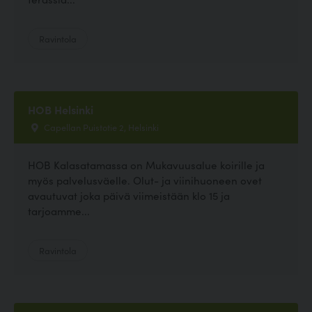
Ravintola
HOB Helsinki
Capellan Puistotie 2, Helsinki
HOB Kalasatamassa on Mukavuusalue koirille ja
myös palvelusväelle. Olut- ja viinihuoneen ovet
avautuvat joka päivä viimeistään klo 15 ja
tarjoamme...
Ravintola