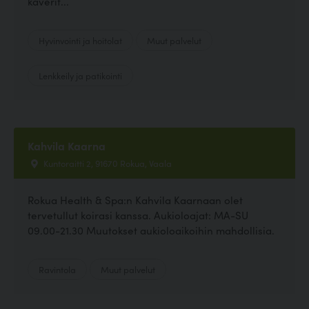
kaverit...
Hyvinvointi ja hoitolat
Muut palvelut
Lenkkeily ja patikointi
Kahvila Kaarna
Kuntoraitti 2, 91670 Rokua, Vaala
Rokua Health & Spa:n Kahvila Kaarnaan olet
tervetullut koirasi kanssa. Aukioloajat: MA-SU
09.00-21.30 Muutokset aukioloaikoihin mahdollisia.
Ravintola
Muut palvelut