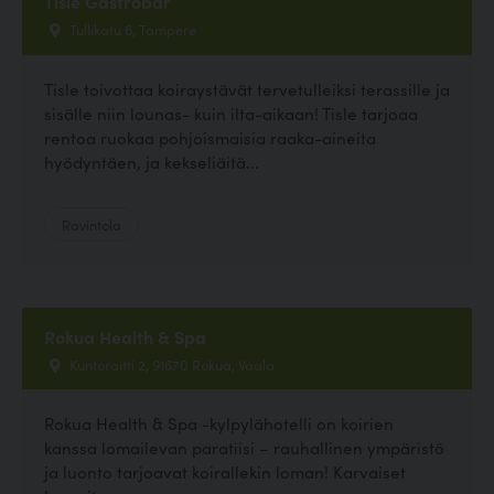
Tisle Gastrobar
Tullikatu 6, Tampere
Tisle toivottaa koiraystävät tervetulleiksi terassille ja
sisälle niin lounas- kuin ilta-aikaan! Tisle tarjoaa
rentoa ruokaa pohjoismaisia raaka-aineita
hyödyntäen, ja kekseliäitä...
Ravintola
Rokua Health & Spa
Kuntoraitti 2, 91670 Rokua, Vaala
Rokua Health & Spa -kylpylähotelli on koirien
kanssa lomailevan paratiisi – rauhallinen ympäristö
ja luonto tarjoavat koirallekin loman! Karvaiset