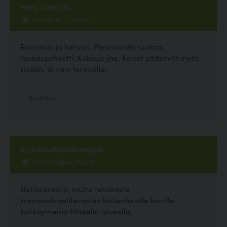
Hani Cafe'chi
Liisankatu 3, Helsinki
Ravintola ja kahvila. Persialaista ruokaa,
lounaspuhvetti. Kakkuja jne. Koirat pääsevät myös
sisään, ei vain terassille.
Ravintola
Kraniosakraaliterapia
50970 Mikkeli, Mikkeli
Hellävaraista, mutta tehokasta
kraniosakraaliterapiaa kaikenlaisille koirille
kotikäynteinä Mikkelin alueella.