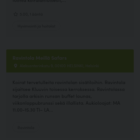
5.00, 1 ääntä
Hyvinvointi ja hoitolat
Ravintola Meillä Safars
Aleksanterinkatu 9, 00100 HELSINKI, Helsinki
Koirat tervetulleita ravintolan sisätiloihin. Ravintola
sijaitsee Kluuvin toisessa kerroksessa. Ravintolassa
tarjolla arkisin runsan buffet lounas,
viikonloppubrunssi sekä illallista. Aukioloajat: MA
11.00-15.30 TI– LA...
Ravintola