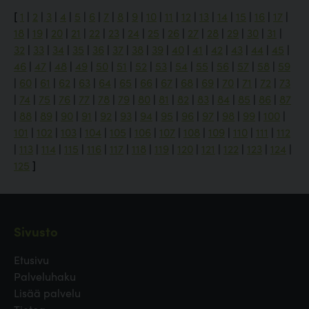
[
1
|
2
|
3
|
4
|
5
|
6
|
7
|
8
|
9
|
10
|
11
|
12
|
13
|
14
|
15
|
16
|
17
|
18
|
19
|
20
|
21
|
22
|
23
|
24
|
25
|
26
|
27
|
28
|
29
|
30
|
31
|
32
|
33
|
34
|
35
|
36
|
37
|
38
|
39
|
40
|
41
|
42
|
43
|
44
|
45
|
46
|
47
|
48
|
49
|
50
|
51
|
52
|
53
|
54
|
55
|
56
|
57
|
58
|
59
|
60
|
61
|
62
|
63
|
64
|
65
|
66
|
67
|
68
|
69
|
70
|
71
|
72
|
73
|
74
|
75
|
76
|
77
|
78
|
79
|
80
|
81
|
82
|
83
|
84
|
85
|
86
|
87
|
88
|
89
|
90
|
91
|
92
|
93
|
94
|
95
|
96
|
97
|
98
|
99
|
100
|
101
|
102
|
103
|
104
|
105
|
106
|
107
|
108
|
109
|
110
|
111
|
112
|
113
|
114
|
115
|
116
|
117
|
118
|
119
|
120
|
121
|
122
|
123
|
124
|
125
]
Sivusto
Etusivu
Palveluhaku
Lisää palvelu
Tietoa