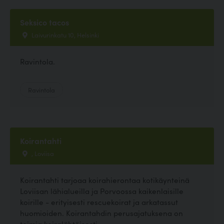
Seksico tacos
Laivurinkatu 10, Helsinki
Ravintola.
Ravintola
Koirantahti
, Loviisa
Koirantahti tarjoaa koirahierontaa kotikäynteinä
Loviisan lähialueilla ja Porvoossa kaikenlaisille
koirille - erityisesti rescuekoirat ja arkatassut
huomioiden. Koirantahdin perusajatuksena on
toimia koiralähtöisesti,...