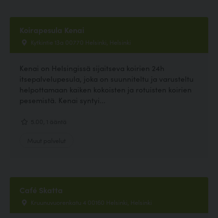
Koirapesula Kenai
Kytkintie 13a 00770 Helsinki, Helsinki
Kenai on Helsingissä sijaitseva koirien 24h
itsepalvelupesula, joka on suunniteltu ja varusteltu
helpottamaan kaiken kokoisten ja rotuisten koirien
pesemistä. Kenai syntyi...
5.00, 1 ääntä
Muut palvelut
Café Skatta
Kruunuvuorenkatu 4 00160 Helsinki, Helsinki