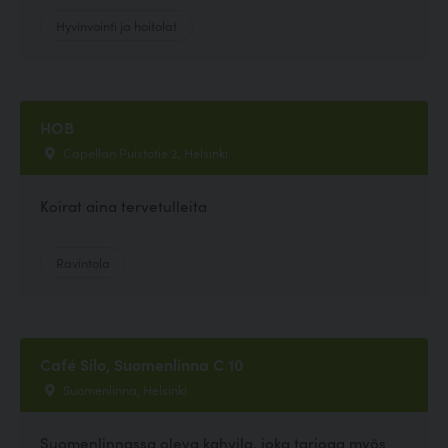
Hyvinvointi ja hoitolat
HOB
Capellan Puistotie 2, Helsinki
Koirat aina tervetulleita
Ravintola
Café Silo, Suomenlinna C 10
Suomenlinna, Helsinki
Suomenlinnassa oleva kahvila, joka tarjoaa myös