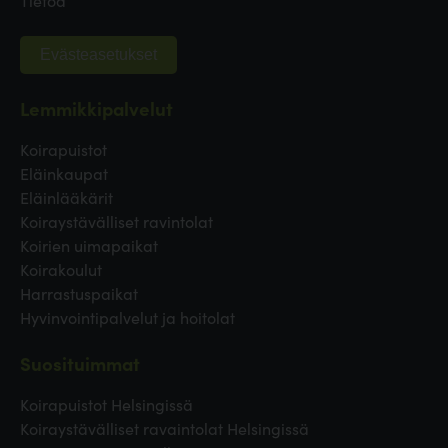
Evästeasetukset
Lemmikkipalvelut
Koirapuistot
Eläinkaupat
Eläinlääkärit
Koiraystävälliset ravintolat
Koirien uimapaikat
Koirakoulut
Harrastuspaikat
Hyvinvointipalvelut ja hoitolat
Suosituimmat
Koirapuistot Helsingissä
Koiraystävälliset ravaintolat Helsingissä