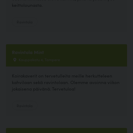
keittolounasta.
Ravintola
Ravintola Mint
Kauppakatu 4, Tampere
Koirakaverit on tervetulleita meille herkutteleen
kahvilaan sekä ravintolaan. Olemme avoinna viikon
jokaisena päivänä. Tervetuloa!
Ravintola