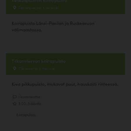
Fanninpenger 1, Helsinki
Koirapuisto Länsi-Pasilan ja Ruskeasuon
välimaastossa.
Tilkanvierron koirapuisto
Tilkanvierto 5, Helsinki
Kiva pikkupuisto, mukavat puut, hauskasti rinteessä.
1 kommenttia
3.00, 5 ääntä
Koirapuisto