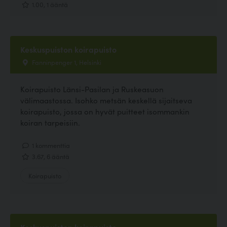
1.00, 1 ääntä
Keskuspuiston koirapuisto
Fanninpenger 1, Helsinki
Koirapuisto Länsi-Pasilan ja Ruskeasuon
välimaastossa. Isohko metsän keskellä sijaitseva
koirapuisto, jossa on hyvät puitteet isommankin
koiran tarpeisiin.
1 kommenttia
3.67, 6 ääntä
Koirapuisto
Keskuspuiston koirapuisto