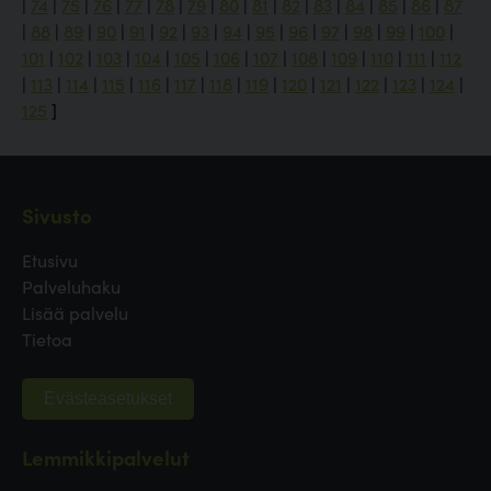
|
74
|
75
|
76
|
77
|
78
|
79
|
80
|
81
|
82
|
83
|
84
|
85
|
86
|
87
|
88
|
89
|
90
|
91
|
92
|
93
|
94
|
95
|
96
|
97
|
98
|
99
|
100
|
101
|
102
|
103
|
104
|
105
|
106
|
107
|
108
|
109
|
110
|
111
|
112
|
113
|
114
|
115
|
116
|
117
|
118
|
119
|
120
|
121
|
122
|
123
|
124
|
125
]
Sivusto
Etusivu
Palveluhaku
Lisää palvelu
Tietoa
Evästeasetukset
Lemmikkipalvelut