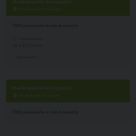
Munkinpuiston koirapuisto
Ritokalliontie 17, Helsinki
Tällä palvelulla ei ole kuvausta.
4 kommenttia
4.33, 9 ääntä
Koirapuisto
Munkinpuiston koirapuisto
Ritokalliontie 17, Helsinki
Tällä palvelulla ei ole kuvausta.