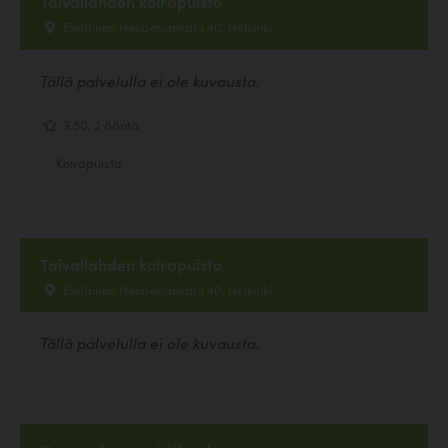
Taivallahden koirapuisto
Eteläinen Hesperiankatu 40, Helsinki
Tällä palvelulla ei ole kuvausta.
3.50, 2 ääntä
Koirapuisto
Taivallahden koirapuisto
Eteläinen Hesperiankatu 40, Helsinki
Tällä palvelulla ei ole kuvausta.