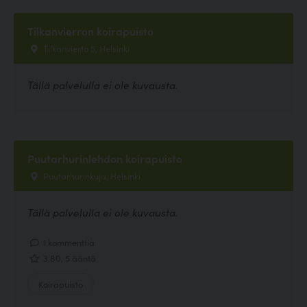
Tilkanvierron koirapuisto
Tilkanvierto 5, Helsinki
Tällä palvelulla ei ole kuvausta.
Puutarhurinlehdon koirapuisto
Puutarhurinkuja, Helsinki
Tällä palvelulla ei ole kuvausta.
1 kommenttia
3.80, 5 ääntä
Koirapuisto