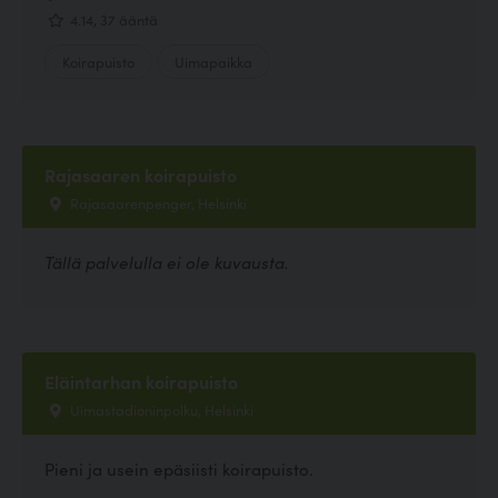
4.14, 37 ääntä
Koirapuisto
Uimapaikka
Rajasaaren koirapuisto
Rajasaarenpenger, Helsinki
Tällä palvelulla ei ole kuvausta.
Eläintarhan koirapuisto
Uimastadioninpolku, Helsinki
Pieni ja usein epäsiisti koirapuisto.