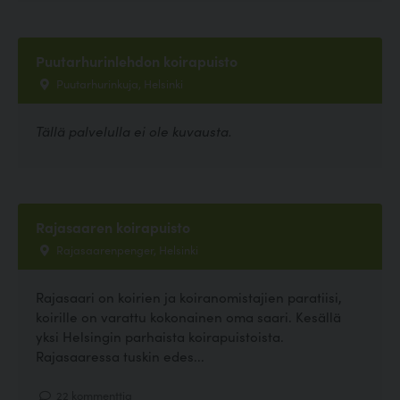
Puutarhurinlehdon koirapuisto
Puutarhurinkuja, Helsinki
Tällä palvelulla ei ole kuvausta.
Rajasaaren koirapuisto
Rajasaarenpenger, Helsinki
Rajasaari on koirien ja koiranomistajien paratiisi,
koirille on varattu kokonainen oma saari. Kesällä
yksi Helsingin parhaista koirapuistoista.
Rajasaaressa tuskin edes...
22 kommenttia