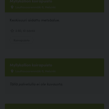
Myllykallion koirapuisto
Lauttasaarenmäki 6, Helsinki
Keskisuuri aidattu metsäalue.
3.60, 10 ääntä
Koirapuisto
Myllykallion koirapuisto
Lauttasaarenmäki 6, Helsinki
Tällä palvelulla ei ole kuvausta.