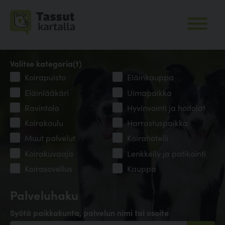
Valitse kategoria(t)
Koirapuisto
Eläinkauppa
Eläinlääkäri
Uimapaikka
Ravintola
Hyvinvointi ja hoitolat
Koirakoulu
Harrastuspaikka
Muut palvelut
Koirahotelli
Koirakuvaaja
Lenkkeily ja patikointi
Koirasovellus
Kauppa
Palveluhaku
Syötä paikkakunta, palvelun nimi tai osoite