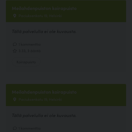
Meilahdenpuiston koirapuisto
Paciuksenkatu 19, Helsinki
Tällä palvelulla ei ole kuvausta.
1 kommenttia
3.33, 3 ääntä
Koirapuisto
Meilahdenpuiston koirapuisto
Paciuksenkatu 19, Helsinki
Tällä palvelulla ei ole kuvausta.
1 kommenttia