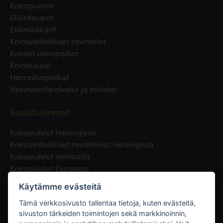
Koirapuistot
Eläinkaupat
Eläinlääkärit
Koiraystävälliset ravintolat
Koirien uimapaikat
Koirakoulut
Harrastuspaikat
Hyvinvointipalvelut ja hoitolat
Suosituimmat
Koirapuistot Helsingissä
Koiraystävälliset ravaintolat Helsingissä
Koirapuistot Vantaalla
Koirapuistot Espoossa
Koirapuistot Turussa
Käytämme evästeitä
Eläinlääkäri Helsingissä
Koirapuistot Tampereella
Tämä verkkosivusto tallentaa tietoja, kuten evästeitä,
sivuston tärkeiden toimintojen sekä markkinoinnin,