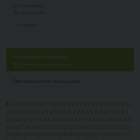
3 kommenttia
4.00, 2 ääntä
Koirapuisto
Eläintarhan koirapuisto
Uimastadioninpolku, Helsinki
Tällä palvelulla ei ole kuvausta.
[
1
|
2
|
3
|
4
|
5
|
6
|
7
|
8
|
9
|
10
|
11
|
12
|
13
|
14
|
15
|
16
|
17
|
18
|
19
|
20
|
21
|
22
|
23
|
24
|
25
|
26
|
27
|
28
|
29
|
30
|
31
|
32
|
33
|
34
|
35
|
36
|
37
|
38
|
39
|
40
|
41
|
42
|
43
|
44
|
45
|
46
|
47
|
48
|
49
|
50
|
51
|
52
|
53
|
54
|
55
|
56
|
57
|
58
|
59
|
60
|
61
|
62
|
63
|
64
|
65
|
66
|
67
|
68
|
69
|
70
|
71
|
72
|
73