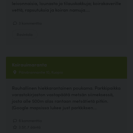
leivonnaisia, lounasta ja tilauskakkuja; koirakaverille
vettä, rapsutuksia ja koiran namuja....
3 kommenttia
Ravintola
Koirauimaranta
Päivärannantie 10, Kuopio
Rauhallinen hiekkarantainen poukama. Parkkipaikka
varastokirjaston vastapäätä metsän siimeksessä,
josta alle 500m alas rantaan metsätietä pitkin.
(Google mapsissa lukee just parkkiksen...
6 kommenttia
3.57, 7 ääntä