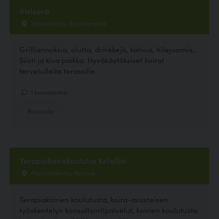
Rivieera
Tapalankatu, Kankaanpää
Grilliannoksia, olutta, drinkkejä, kahvia, hilejuomia...
Siisti ja kiva paikka. Hyväkäytöksiset koirat
tervetulleita terassille.
1 kommenttia
Ravintola
Terapiakoirakoulutus Keteliini
Maatähdentie, Rauma
Terapiakoirien koulutusta, koira-avusteisen
työskentelyn konsultointipalvelut, koirien koulutusta