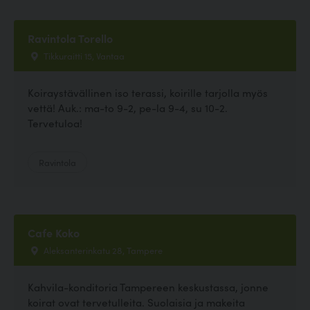
Ravintola Torello
Tikkuraitti 15, Vantaa
Koiraystävällinen iso terassi, koirille tarjolla myös
vettä! Auk.: ma-to 9-2, pe-la 9-4, su 10-2.
Tervetuloa!
Ravintola
Cafe Koko
Aleksanterinkatu 28, Tampere
Kahvila-konditoria Tampereen keskustassa, jonne
koirat ovat tervetulleita. Suolaisia ja makeita