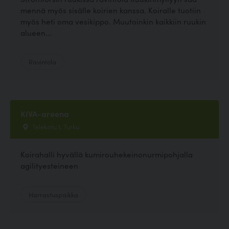
mennä myös sisälle koirien kanssa. Koiralle tuotiin
myös heti oma vesikippo. Muutoinkin kaikkiin ruukin
alueen...
Ravintola
KIVA-areena
Telekatu 1, Turku
Koirahalli hyvällä kumirouhekeinonurmipohjalla
agilityesteineen
Harrastuspaikka