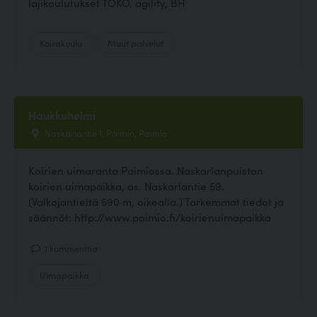
lajikoulutukset TOKO, agility, BH
Koirakoulu
Muut palvelut
Haukkuhelmi
Naskarlantie 1, Paimio, Paimio
Koirien uimaranta Paimiossa. Naskarlanpuiston
koirien uimapaikka, os. Naskarlantie 59.
(Valkojantieltä 590 m, oikealla.) Tarkemmat tiedot ja
säännöt: http://www.paimio.fi/koirienuimapaikka
1 kommenttia
Uimapaikka