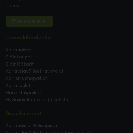
Tietoa
Evästeasetukset
Lemmikkipalvelut
Koirapuistot
Eläinkaupat
Eläinlääkärit
Koiraystävälliset ravintolat
Koirien uimapaikat
Koirakoulut
Harrastuspaikat
Hyvinvointipalvelut ja hoitolat
Suosituimmat
Koirapuistot Helsingissä
Koiraystävälliset ravaintolat Helsingissä