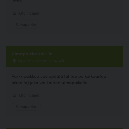
joten...
4.00, 1 ääntä
Uimapaikka
Uimapaikka koirille
Orijärven rantatie 5, Mikkeli
Parkkipaikkaa vastapäätä lähtee polku(kaartuu
oikealle) joka vie koirien uimapaikalle.
4.00, 1 ääntä
Uimapaikka