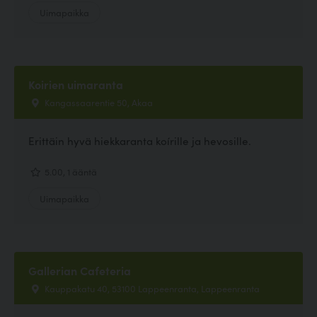
Uimapaikka
Koirien uimaranta
Kangassaarentie 50, Akaa
Erittäin hyvä hiekkaranta koírille ja hevosille.
5.00, 1 ääntä
Uimapaikka
Gallerian Cafeteria
Kauppakatu 40, 53100 Lappeenranta, Lappeenranta