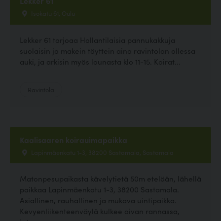
Lekker 61
Isokatu 61, Oulu
Lekker 61 tarjoaa Hollantilaisia pannukakkuja
suolaisin ja makein täyttein aina ravintolan ollessa
auki, ja arkisin myös lounasta klo 11-15. Koirat...
Ravintola
Kaalisaaren koirauimapaikka
Lapinmäenkatu 1-3, 38200 Sastamala, Sastamala
Matonpesupaikasta kävelytietä 50m etelään, lähellä
paikkaa Lapinmäenkatu 1-3, 38200 Sastamala.
Asiallinen, rauhallinen ja mukava uintipaikka.
Kevyenliikenteenväylä kulkee aivan rannassa,