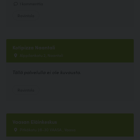
1 kommenttia
Ravintola
Kotipizza Naantali
Alppilankatu 2, Naantali
Tällä palvelulla ei ole kuvausta.
Ravintola
Vaasan Eläinkeskus
Pitkäkatu 28-30 VAASA , Vaasa