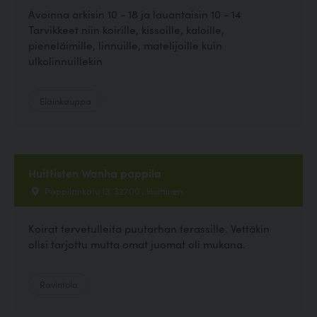
Avoinna arkisin 10 - 18 ja lauantaisin 10 - 14
Tarvikkeet niin koirille, kissoille, kaloille,
pieneläimille, linnuille, matelijoille kuin
ulkolinnuillekin
Eläinkauppa
Huittisten Wanha pappila
Pappilankatu 13, 32700 , Huittinen
Koirat tervetulleita puutarhan terassille. Vettäkin
olisi tarjottu mutta omat juomat oli mukana.
Ravintola