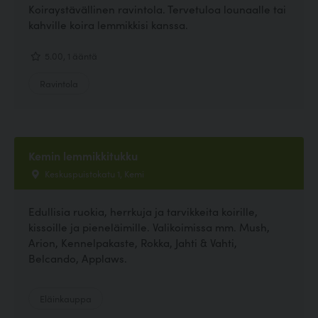
Koiraystävällinen ravintola. Tervetuloa lounaalle tai
kahville koira lemmikkisi kanssa.
5.00, 1 ääntä
Ravintola
Kemin lemmikkitukku
Keskuspuistokatu 1, Kemi
Edullisia ruokia, herrkuja ja tarvikkeita koirille,
kissoille ja pieneläimille. Valikoimissa mm. Mush,
Arion, Kennelpakaste, Rokka, Jahti & Vahti,
Belcando, Applaws.
Eläinkauppa