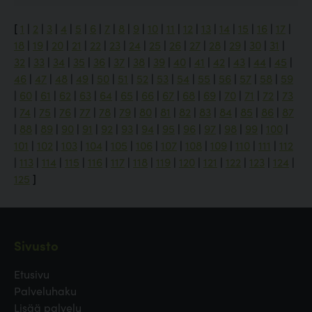
[
1
|
2
|
3
|
4
|
5
|
6
|
7
|
8
|
9
|
10
|
11
|
12
|
13
|
14
|
15
|
16
|
17
|
18
|
19
|
20
|
21
|
22
|
23
|
24
|
25
|
26
|
27
|
28
|
29
|
30
|
31
|
32
|
33
|
34
|
35
|
36
|
37
|
38
|
39
|
40
|
41
|
42
|
43
|
44
|
45
|
46
|
47
|
48
|
49
|
50
|
51
|
52
|
53
|
54
|
55
|
56
|
57
|
58
|
59
|
60
|
61
|
62
|
63
|
64
|
65
|
66
|
67
|
68
|
69
|
70
|
71
|
72
|
73
|
74
|
75
|
76
|
77
|
78
|
79
|
80
|
81
|
82
|
83
|
84
|
85
|
86
|
87
|
88
|
89
|
90
|
91
|
92
|
93
|
94
|
95
|
96
|
97
|
98
|
99
|
100
|
101
|
102
|
103
|
104
|
105
|
106
|
107
|
108
|
109
|
110
|
111
|
112
|
113
|
114
|
115
|
116
|
117
|
118
|
119
|
120
|
121
|
122
|
123
|
124
|
125
]
Sivusto
Etusivu
Palveluhaku
Lisää palvelu