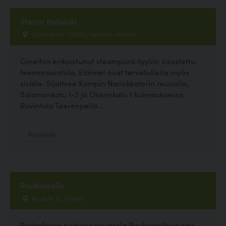
Steam Hellsinki
Olavinkatu 1 00100, Helsinki, Helsinki
Gineihin erikoistunut steampunk-tyyliin sisustettu
teemaravintola. Eläimet ovat tervetulleita myös
sisälle. Sijaitsee Kampin Narinkkatorin reunalla,
Salomonkatu 1-3 ja Olavinkatu 1 kulmauksessa,
Ravintola Teerenpeliä...
Ravintola
Ruukinmylly
Ruukille 15, Pyhtää
Strömforsin ruukissa ravintola Ruukinmyllyyn saa