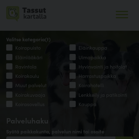
Valitse kategoria(t)
Koirapuisto
Eläinkauppa
Eläinlääkäri
Uimapaikka
Ravintola
Hyvinvointi ja hoitolat
Koirakoulu
Harrastuspaikka
Muut palvelut
Koirahotelli
Koirakuvaaja
Lenkkeily ja patikointi
Koirasovellus
Kauppa
Palveluhaku
Syötä paikkakunta, palvelun nimi tai osoite