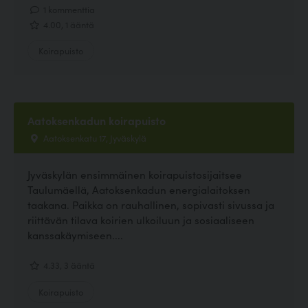
1 kommenttia
4.00, 1 ääntä
Koirapuisto
Aatoksenkadun koirapuisto
Aatoksenkatu 17, Jyväskylä
Jyväskylän ensimmäinen koirapuistosijaitsee
Taulumäellä, Aatoksenkadun energialaitoksen
taakana. Paikka on rauhallinen, sopivasti sivussa ja
riittävän tilava koirien ulkoiluun ja sosiaaliseen
kanssakäymiseen....
4.33, 3 ääntä
Koirapuisto