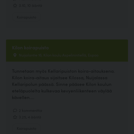
3.10, 10 ääntä
Koirapuisto
Kilon koirapuisto
Nuijalantie 16, Kilon koulu Aspelinintiellä, Espoo
Tunnetaan myös Kellaripuiston koira-aitauksena.
Kilon koira-aitaus sijaitsee Kilossa, Nuijalassa
Kellaripolun päässä. Sinne pääsee Kilon koulun
eteläpuolelta kulkevaa kevyenliikenteen väylää
kävellen....
2 kommenttia
3.25, 4 ääntä
Koirapuisto