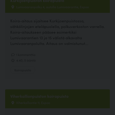
Kurkijoenpuiston koirapuisto
Lumivaaranpolku 4, autolla Lumivaarantie, Espoo
Koira-aitaus sijaitsee Kurkijoenpuistossa,
sähkölinjojen eteläpuolella, polkuverkoston varrella.
Koira-aitaukseen pääsee esimerkiksi
Lumivaarantien 13 ja 15 välistä alkavalta
Lumivaaranpolulta. Aitaus on valmistunut...
1 kommenttia
4.40, 5 ääntä
Koirapuisto
Viherkallionpuiston koirapuisto
Viherkalliontie 11, Espoo