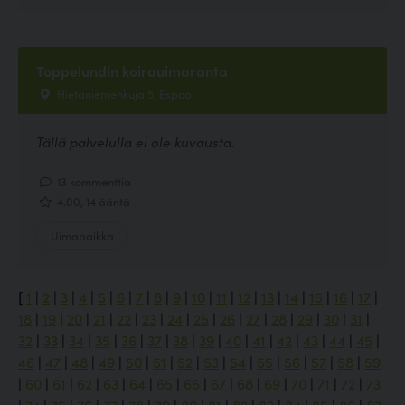
Toppelundin koirauimaranta
Hietaniemenkuja 5, Espoo
Tällä palvelulla ei ole kuvausta.
13 kommenttia
4.00, 14 ääntä
Uimapaikka
[
1
|
2
|
3
|
4
|
5
|
6
|
7
|
8
|
9
|
10
|
11
|
12
|
13
|
14
|
15
|
16
|
17
|
18
|
19
|
20
|
21
|
22
|
23
|
24
|
25
|
26
|
27
|
28
|
29
|
30
|
31
|
32
|
33
|
34
|
35
|
36
|
37
|
38
|
39
|
40
|
41
|
42
|
43
|
44
|
45
|
46
|
47
|
48
|
49
|
50
|
51
|
52
|
53
|
54
|
55
|
56
|
57
|
58
|
59
|
60
|
61
|
62
|
63
|
64
|
65
|
66
|
67
|
68
|
69
|
70
|
71
|
72
|
73