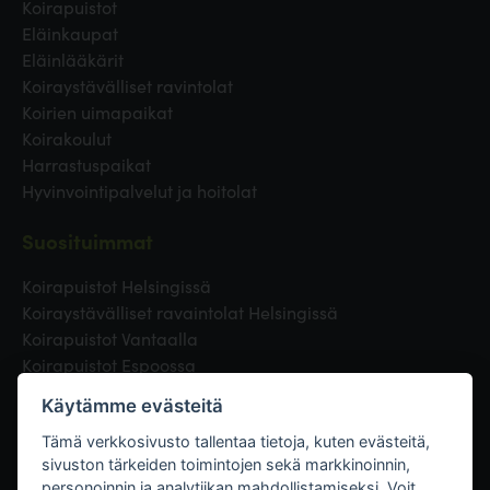
Koirapuistot
Eläinkaupat
Eläinlääkärit
Koiraystävälliset ravintolat
Koirien uimapaikat
Koirakoulut
Harrastuspaikat
Hyvinvointipalvelut ja hoitolat
Suosituimmat
Koirapuistot Helsingissä
Koiraystävälliset ravaintolat Helsingissä
Koirapuistot Vantaalla
Koirapuistot Espoossa
Koirapuistot Turussa
Käytämme evästeitä
Eläinlääkäri Helsingissä
Koirapuistot Tampereella
Tämä verkkosivusto tallentaa tietoja, kuten evästeitä,
sivuston tärkeiden toimintojen sekä markkinoinnin,
personoinnin ja analytiikan mahdollistamiseksi. Voit