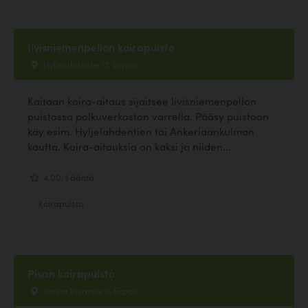
Iivisniemenpellon koirapuisto
Hyljelahdentie 17, Espoo
Kaitaan koira-aitaus sijaitsee Iivisniemenpellon
puistossa polkuverkoston varrella. Pääsy puistoon
käy esim. Hyljelahdentien tai Ankeriaankulman
kautta. Koira-aitauksia on kaksi ja niiden...
4.00, 1 ääntä
Koirapuisto
Pisan koirapuisto
Vanha Pisantie 11, Espoo