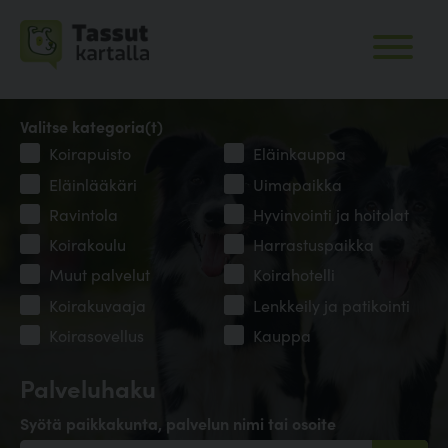
Valitse kategoria(t)
Koirapuisto
Eläinkauppa
Eläinlääkäri
Uimapaikka
Ravintola
Hyvinvointi ja hoitolat
Koirakoulu
Harrastuspaikka
Muut palvelut
Koirahotelli
Koirakuvaaja
Lenkkeily ja patikointi
Koirasovellus
Kauppa
Palveluhaku
Syötä paikkakunta, palvelun nimi tai osoite