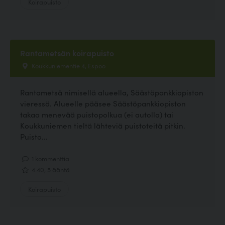
Koirapuisto
Rantametsän koirapuisto
Koukkuniementie 4, Espoo
Rantametsä nimisellä alueella, Säästöpankkiopiston
vieressä. Alueelle pääsee Säästöpankkiopiston
takaa menevää puistopolkua (ei autolla) tai
Koukkuniemen tieltä lähteviä puistoteitä pitkin.
Puisto...
1 kommenttia
4.40, 5 ääntä
Koirapuisto