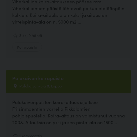
Viherkallion koira-aitaukseen pääsee mm.
Viherkalliontien päästä lähtevää polkua eteläänpäin
kulkien. Koira-aitauksia on kaksi ja aitausten
yhteispinta-ala on n. 5000 m2....
3.44, 9 ääntä
Koirapuisto
Palokaivon koirapuisto
Palokaivonkuja 8, Espoo
Palokaivonpuiston koira-aitaus sijaitsee
Friisinmäentien varrella Pikkalantien
pohjoispuolella. Koira-aitaus on valmistunut vuonna
2008. Aitauksia on yksi ja sen pinta-ala on 1500...
1 kommenttia