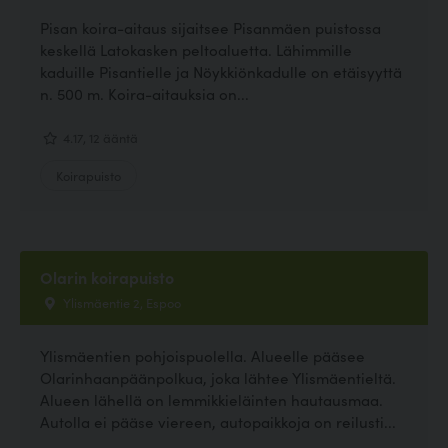
Pisan koira-aitaus sijaitsee Pisanmäen puistossa
keskellä Latokasken peltoaluetta. Lähimmille
kaduille Pisantielle ja Nöykkiönkadulle on etäisyyttä
n. 500 m. Koira-aitauksia on...
4.17, 12 ääntä
Koirapuisto
Olarin koirapuisto
Ylismäentie 2, Espoo
Ylismäentien pohjoispuolella. Alueelle pääsee
Olarinhaanpäänpolkua, joka lähtee Ylismäentieltä.
Alueen lähellä on lemmikkieläinten hautausmaa.
Autolla ei pääse viereen, autopaikkoja on reilusti...