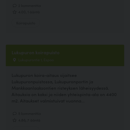
2 kommenttia
4.00, 1 ääntä
Koirapuisto
Lukupuron koirapuisto
Lukupurontie 1, Espoo
Lukupuron koira-aitaus sijaitsee
Lukupuronpuistossa, Lukupuronportin ja
Mankkaanlaaksontien risteyksen läheisyydessä.
Aitauksia on kaksi ja niiden yhteispinta-ala on 4400
m2. Aitaukset valmistuivat vuonna...
5 kommenttia
4.86, 7 ääntä