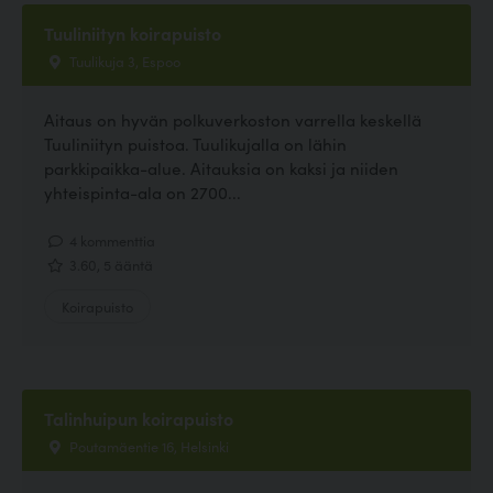
Tuuliniityn koirapuisto
Tuulikuja 3, Espoo
Aitaus on hyvän polkuverkoston varrella keskellä
Tuuliniityn puistoa. Tuulikujalla on lähin
parkkipaikka-alue. Aitauksia on kaksi ja niiden
yhteispinta-ala on 2700...
4 kommenttia
3.60, 5 ääntä
Koirapuisto
Talinhuipun koirapuisto
Poutamäentie 16, Helsinki