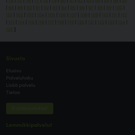
|
74
|
75
|
76
|
77
|
78
|
79
|
80
|
81
|
82
|
83
|
84
|
85
|
86
|
87
|
88
|
89
|
90
|
91
|
92
|
93
|
94
|
95
|
96
|
97
|
98
|
99
|
100
|
101
|
102
|
103
|
104
|
105
|
106
|
107
|
108
|
109
|
110
|
111
|
112
|
113
|
114
|
115
|
116
|
117
|
118
|
119
|
120
|
121
|
122
|
123
|
124
|
125
]
Sivusto
Etusivu
Palveluhaku
Lisää palvelu
Tietoa
Evästeasetukset
Lemmikkipalvelut