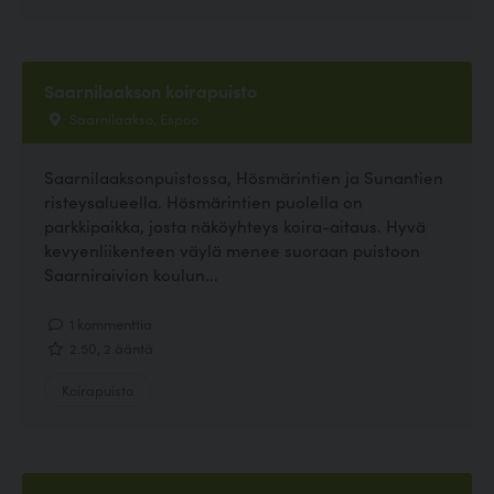
Saarnilaakson koirapuisto
Saarnilaakso, Espoo
Saarnilaaksonpuistossa, Hösmärintien ja Sunantien
risteysalueella. Hösmärintien puolella on
parkkipaikka, josta näköyhteys koira-aitaus. Hyvä
kevyenliikenteen väylä menee suoraan puistoon
Saarniraivion koulun...
1 kommenttia
2.50, 2 ääntä
Koirapuisto