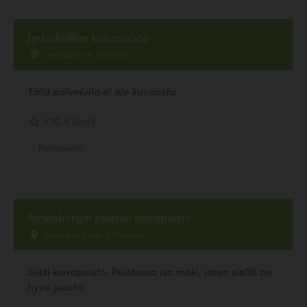
Jyrkinkallion koirapuisto
Henrikintie 5, Helsinki
Tällä palvelulla ei ole kuvausta.
3.50, 6 ääntä
Koirapuisto
Strömbergin puiston koirapuisto
Strömbergintie 4, Helsinki
Siisti koirapuisto. Puistossa iso mäki, joten siellä on
hyvä juosta.