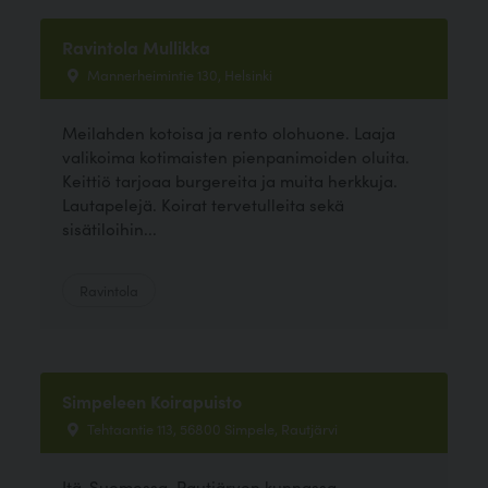
Ravintola Mullikka
Mannerheimintie 130, Helsinki
Meilahden kotoisa ja rento olohuone. Laaja
valikoima kotimaisten pienpanimoiden oluita.
Keittiö tarjoaa burgereita ja muita herkkuja.
Lautapelejä. Koirat tervetulleita sekä
sisätiloihin...
Ravintola
Simpeleen Koirapuisto
Tehtaantie 113, 56800 Simpele, Rautjärvi
Itä-Suomessa, Rautjärven kunnassa,