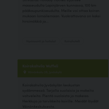
maaseudulla Lapinjärven kunnassa, 100 km
pääkaupunkiseudulta. Meille voi ottaa koiran
mukaan lomailemaan. Vuokrattavana on kaksi
hirsimökkiä ja...
Hyvinvointi ja hoitolat
Koirahotelli
Koirakahvila Wuffeli
Väinönkatu 26, Jyväskylä
Koirakahvila Jyväskylän keskustan
sydämmessä. Tarjolla suolaisia ja makeita
vohveleita. Pientä suolaista ja makeaa.
Herkkuja ja tarvikkeita koirille. Meidät löydät
Väinönkeskuksesta.