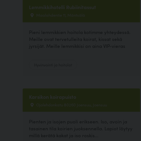
Lemmikkihotelli Rubiinitassut
Maalahdentie 11, Mäntsälä
Pieni lemmikkien hoitola kotimme yhteydessä.
Meille ovat tervetulleita koirat, kissat sekä
jyrsijät. Meille lemmikkisi on aina VIP-vieras
Hyvinvointi ja hoitolat
Karsikon koirapuisto
Ojalehdonkatu 80260 Joensuu, Joensuu
Pienten ja isojen puoli erikseen. Iso, avoin ja
tasainen tila koirien juoksennella. Lapiot löytyy
millä kerätä kakat ja iso roskis...