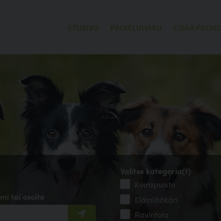
ETUSIVU
PALVELUHAKU
LISÄÄ PALVE
Valitse kategoria(t)
Koirapuisto
mi tai osoite
Eläinlääkäri
Ravintola