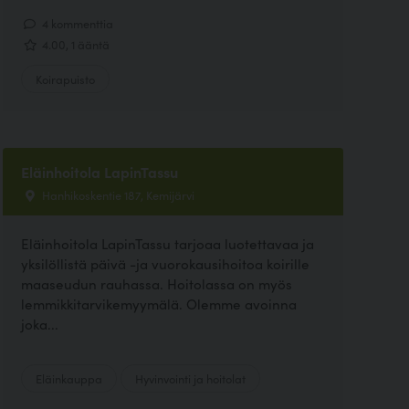
4 kommenttia
4.00, 1 ääntä
Koirapuisto
Eläinhoitola LapinTassu
Hanhikoskentie 187, Kemijärvi
Eläinhoitola LapinTassu tarjoaa luotettavaa ja
yksilöllistä päivä -ja vuorokausihoitoa koirille
maaseudun rauhassa. Hoitolassa on myös
lemmikkitarvikemyymälä. Olemme avoinna
joka...
Eläinkauppa
Hyvinvointi ja hoitolat