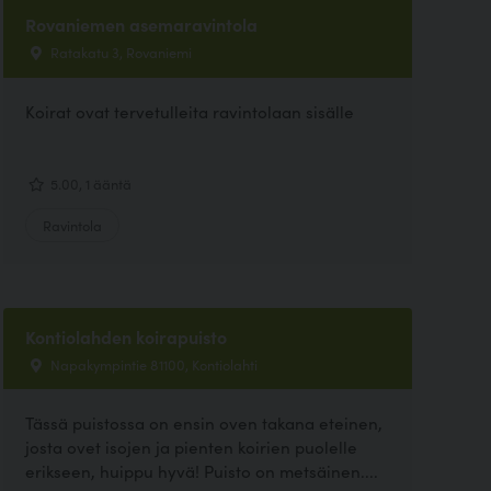
Rovaniemen asemaravintola
Ratakatu 3, Rovaniemi
Koirat ovat tervetulleita ravintolaan sisälle
5.00, 1 ääntä
Ravintola
Kontiolahden koirapuisto
Napakympintie 81100, Kontiolahti
Tässä puistossa on ensin oven takana eteinen,
josta ovet isojen ja pienten koirien puolelle
erikseen, huippu hyvä! Puisto on metsäinen....