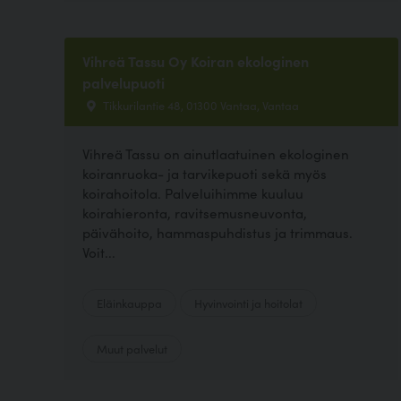
Vihreä Tassu Oy Koiran ekologinen
palvelupuoti
Tikkurilantie 48, 01300 Vantaa, Vantaa
Vihreä Tassu on ainutlaatuinen ekologinen
koiranruoka- ja tarvikepuoti sekä myös
koirahoitola. Palveluihimme kuuluu
koirahieronta, ravitsemusneuvonta,
päivähoito, hammaspuhdistus ja trimmaus.
Voit...
Eläinkauppa
Hyvinvointi ja hoitolat
Muut palvelut