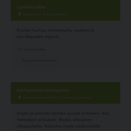
Landehaukku
Kotisuontie 12 A, Orimattila
Koirien hoitoa, trimmausta, ruokien ja
tarvikkeuden myynti.
1 kommenttia
Hyvinvointi ja hoitolat
Karhunmäen koirapuisto
Omenaisenkuja 80230 Joensuu, Joensuu
Isojen ja pienten koirien puolet erikseen. Isot,
metsäiset aitaukset. Roskis aitauksen
ulkopuolella. Valaistus myös sisäpuolella.