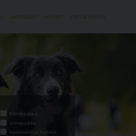
LU
ARTIKKELIT
UUTISET
TIETOA MEISTÄ
Eläinkauppa
Uimapaikka
Hyvinvointi ja hoitolat