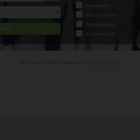
Koirakoulu
Muut palvelut
Koirakuvaaja
Koirasovellus
Mainospaikka vapaana!
Ota yhteyttä.