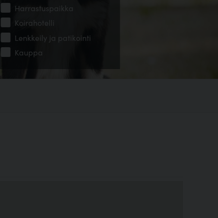
Harrastuspaikka
Koirahotelli
Lenkkeily ja patikointi
Kauppa