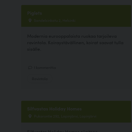
Piglets
Sandelsinkatu 2, Helsinki
Modernia eurooppalaista ruokaa tarjoileva
ravintola. Koiraystävällinen, koirat saavat tulla
sisälle.
1 kommenttia
Ravintola
Silfvastas Holiday Homes
Pukarontie 292, Lapinjärvi, Lapinjärvi
Silfvastas Holiday Homes sijaitsee