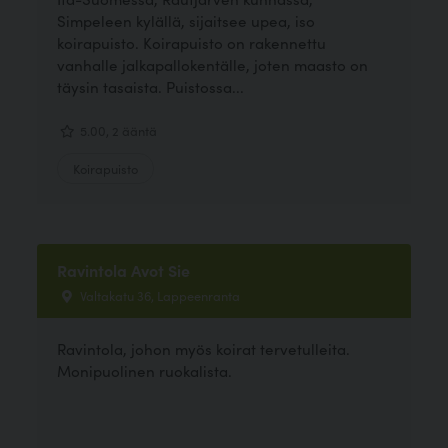
Simpeleen kylällä, sijaitsee upea, iso
koirapuisto. Koirapuisto on rakennettu
vanhalle jalkapallokentälle, joten maasto on
täysin tasaista. Puistossa...
5.00, 2 ääntä
Koirapuisto
Ravintola Avot Sie
Valtakatu 36, Lappeenranta
Ravintola, johon myös koirat tervetulleita.
Monipuolinen ruokalista.