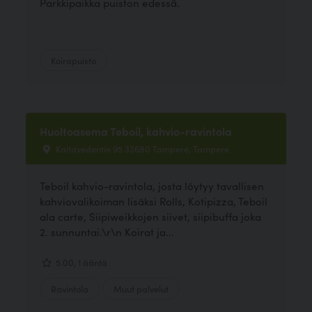
Parkkipaikka puiston edessä.
Koirapuisto
Huoltoasema Teboil, kahvio-ravintola
Kaitavedentie 95 33680 Tampere, Tampere
Teboil kahvio-ravintola, josta löytyy tavallisen
kahviovalikoiman lisäksi Rolls, Kotipizza, Teboil
ala carte, Siipiweikkojen siivet, siipibuffa joka
2. sunnuntai.\r\n Koirat ja...
5.00, 1 ääntä
Ravintola
Muut palvelut