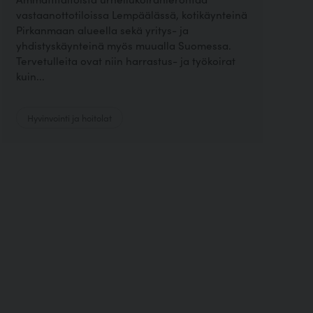
vastaanottotiloissa Lempäälässä, kotikäynteinä
Pirkanmaan alueella sekä yritys- ja
yhdistyskäynteinä myös muualla Suomessa.
Tervetulleita ovat niin harrastus- ja työkoirat
kuin...
Hyvinvointi ja hoitolat