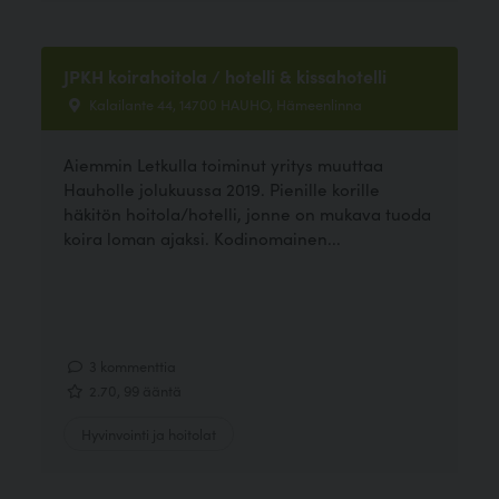
JPKH koirahoitola / hotelli & kissahotelli
Kalailante 44, 14700 HAUHO, Hämeenlinna
Aiemmin Letkulla toiminut yritys muuttaa
Hauholle jolukuussa 2019. Pienille korille
häkitön hoitola/hotelli, jonne on mukava tuoda
koira loman ajaksi. Kodinomainen...
3 kommenttia
2.70, 99 ääntä
Hyvinvointi ja hoitolat