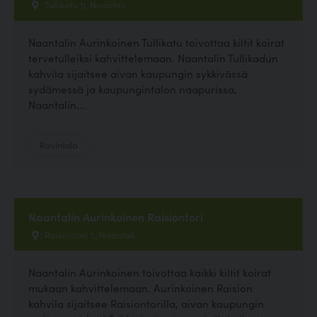
Tullikatu 11, Naantali
Naantalin Aurinkoinen Tullikatu toivottaa kiltit koirat
tervetulleiksi kahvittelemaan. Naantalin Tullikadun
kahvila sijaitsee aivan kaupungin sykkivässä
sydämessä ja kaupungintalon naapurissa,
Naantalin...
Ravintola
Naantalin Aurinkoinen Raisiontori
Raisiontori 5, Naantali
Naantalin Aurinkoinen toivottaa kaikki kiltit koirat
mukaan kahvittelemaan. Aurinkoinen Raision
kahvila sijaitsee Raisiontorilla, aivan kaupungin