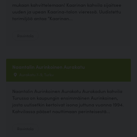
mukaan kahvittelemaan! Kaarinan kahvila sijaitsee
uuden ja upean Kaarina-talon vieressä. Uudistettu
torimiljöö antaa ”Kaarinan...
Ravintola
Naantalin Aurinkoinen Aurakatu
Aurakatu 7-9, Turku
Naantalin Aurinkoinen Aurakatu Aurakadun kahvila
Turussa on kaupungin ensimmäinen Aurinkoinen,
josta uutisetkin kertoivat isona juttuna vuonna 1994.
Kahvilassa pääset nauttimaan perinteisestä...
Ravintola