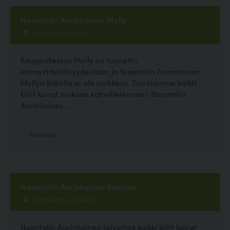
Naantalin Aurinkoinen Mylly
Myllynkatu 1, Raisio
Kauppakeskus Mylly on tunnettu
koiraystävällisyydestään ja Naantalin Aurinkoisen
Myllyn kahvila ei ole poikkeus. Toivotamme kaikki
kiltit koirat mukaan kahvittelemaan! Naantalin
Aurinkoisen...
Ravintola
Naantalin Aurinkoinen Kaarina
Puntarikatu 3, Kaarina
Naantalin Aurinkoinen toivottaa kaikki kiltit koirat