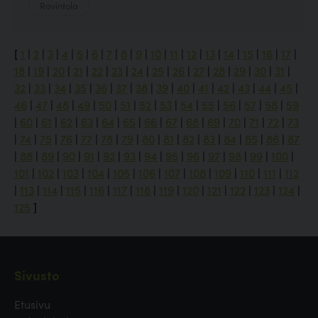
Ravintola
[
1
|
2
|
3
|
4
|
5
|
6
|
7
|
8
|
9
|
10
|
11
|
12
|
13
|
14
|
15
|
16
|
17
|
18
|
19
|
20
|
21
|
22
|
23
|
24
|
25
|
26
|
27
|
28
|
29
|
30
|
31
|
32
|
33
|
34
|
35
|
36
|
37
|
38
|
39
|
40
|
41
|
42
|
43
|
44
|
45
|
46
|
47
|
48
|
49
|
50
|
51
|
52
|
53
|
54
|
55
|
56
|
57
|
58
|
59
|
60
|
61
|
62
|
63
|
64
|
65
|
66
|
67
|
68
|
69
|
70
|
71
|
72
|
73
|
74
|
75
|
76
|
77
|
78
|
79
|
80
|
81
|
82
|
83
|
84
|
85
|
86
|
87
|
88
|
89
|
90
|
91
|
92
|
93
|
94
|
95
|
96
|
97
|
98
|
99
|
100
|
101
|
102
|
103
|
104
|
105
|
106
|
107
|
108
|
109
|
110
|
111
|
112
|
113
|
114
|
115
|
116
|
117
|
118
|
119
|
120
|
121
|
122
|
123
|
124
|
125
]
Sivusto
Etusivu