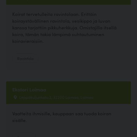
Koirat tervetulleita ravintolaan. Erittäin
koiraystävällinen ravintola, vesikippo ja luvan
kanssa tarjottiin pikkuherkkuja. Omistajilla itsellä
koira, tämän takia lämpimä suhtautuminen
koiravieraisiin.
Ravintola
Ekotori Loimaa
Leppäkuljunkatu 2, 32200 Loimaa, Loimaa
Vaatteita ihmisille, kauppaan saa tuoda koiran
sisälle.