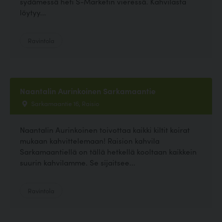
sydämessä heti S-Marketin vieressä. Kahvilasta
löytyy...
Ravintola
Naantalin Aurinkoinen Sarkamaantie
Sarkamaantie 16, Raisio
Naantalin Aurinkoinen toivottaa kaikki kiltit koirat
mukaan kahvittelemaan! Raision kahvila
Sarkamaantiellä on tällä hetkellä kooltaan kaikkein
suurin kahvilamme. Se sijaitsee...
Ravintola