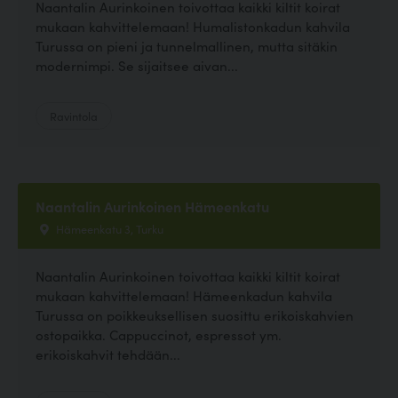
Naantalin Aurinkoinen toivottaa kaikki kiltit koirat
mukaan kahvittelemaan! Humalistonkadun kahvila
Turussa on pieni ja tunnelmallinen, mutta sitäkin
modernimpi. Se sijaitsee aivan...
Ravintola
Naantalin Aurinkoinen Hämeenkatu
Hämeenkatu 3, Turku
Naantalin Aurinkoinen toivottaa kaikki kiltit koirat
mukaan kahvittelemaan! Hämeenkadun kahvila
Turussa on poikkeuksellisen suosittu erikoiskahvien
ostopaikka. Cappuccinot, espressot ym.
erikoiskahvit tehdään...