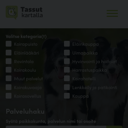
Valitse kategoria(t)
Koirapuisto
Eläinkauppa
Eläinlääkäri
Uimapaikka
Ravintola
Hyvinvointi ja hoitolat
Koirakoulu
Harrastuspaikka
Muut palvelut
Koirahotelli
Koirakuvaaja
Lenkkeily ja patikointi
Koirasovellus
Kauppa
Palveluhaku
Syötä paikkakunta, palvelun nimi tai osoite