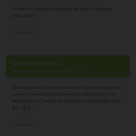
Koirat tervetulleita sisälle ja terassille. Mukava
pikku pubi!
Ravintola
Kirkkopuiston Terassi
Tuomiokirkonkatu 1 20500 Turku, Turku
Kirkkopuiston Terassi on kesäksi Turun tuomiokirkon
viereen rakentuva yhteisterassi, jolle koirat ovat
tervetulleita. T erassi on avoinna vuonna 2024 auki
8.5.-18.8....
Ravintola