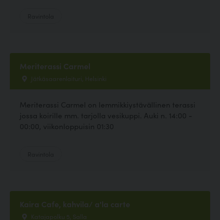
Ravintola
Meriterassi Carmel
Jätkäsaarenlaituri, Helsinki
Meriterassi Carmel on lemmikkiystävällinen terassi
jossa koirille mm. tarjolla vesikuppi. Auki n. 14:00 -
00:00, viikonloppuisin 01:30
Ravintola
Kaira Cafe, kahvila/ a'la carte
Katajapolku 5, Salla