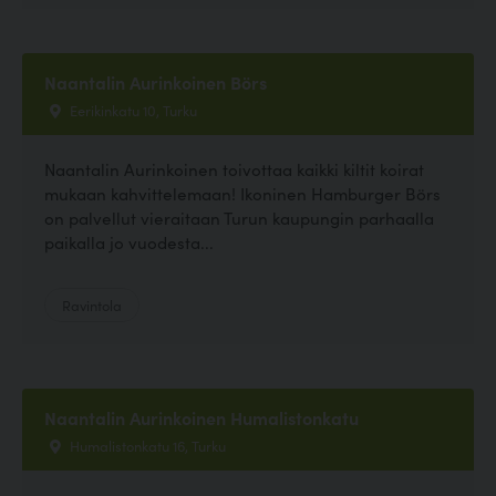
Naantalin Aurinkoinen Börs
Eerikinkatu 10, Turku
Naantalin Aurinkoinen toivottaa kaikki kiltit koirat
mukaan kahvittelemaan! Ikoninen Hamburger Börs
on palvellut vieraitaan Turun kaupungin parhaalla
paikalla jo vuodesta...
Ravintola
Naantalin Aurinkoinen Humalistonkatu
Humalistonkatu 16, Turku