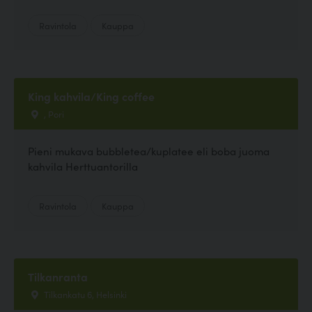
Ravintola
Kauppa
King kahvila/King coffee
, Pori
Pieni mukava bubbletea/kuplatee eli boba juoma
kahvila Herttuantorilla
Ravintola
Kauppa
Tilkanranta
Tilkankatu 6, Helsinki