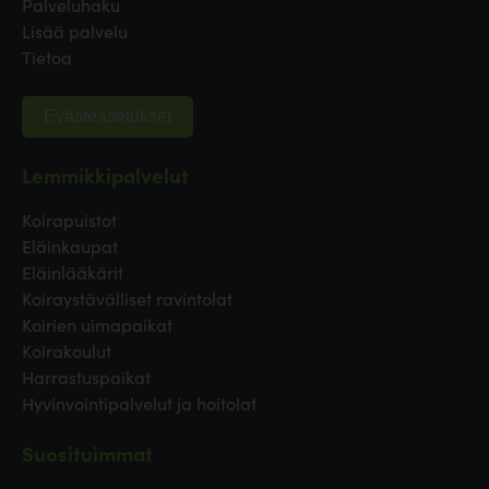
Palveluhaku
Lisää palvelu
Tietoa
Evästeasetukset
Lemmikkipalvelut
Koirapuistot
Eläinkaupat
Eläinlääkärit
Koiraystävälliset ravintolat
Koirien uimapaikat
Koirakoulut
Harrastuspaikat
Hyvinvointipalvelut ja hoitolat
Suosituimmat