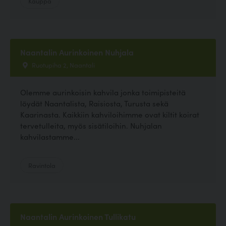
Kauppa
Naantalin Aurinkoinen Nuhjala
Ruotupiha 2, Naantali
Olemme aurinkoisin kahvila jonka toimipisteitä
löydät Naantalista, Raisiosta, Turusta sekä
Kaarinasta. Kaikkiin kahviloihimme ovat kiltit koirat
tervetulleita, myös sisätiloihin. Nuhjalan
kahvilastamme...
Ravintola
Naantalin Aurinkoinen Tullikatu