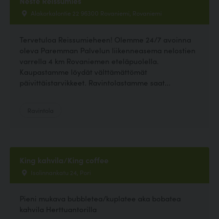
Neste Reissumies
Alakorkalontie 22 96300 Rovaniemi, Rovaniemi
Tervetuloa Reissumieheen! Olemme 24/7 avoinna
oleva Paremman Palvelun liikenneasema nelostien
varrella 4 km Rovaniemen eteläpuolella.
Kaupastamme löydät välttämättömät
päivittäistarvikkeet. Ravintolastamme saat...
Ravintola
King kahvila/King coffee
Isolinnankatu 24, Pori
Pieni mukava bubbletea/kuplatee aka bobatea
kahvila Herttuantorilla