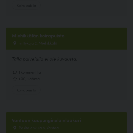
Koirapuisto
Miehikkälän koirapuisto
niittykuja 2, Miehikkälä
Tällä palvelulla ei ole kuvausta.
1 kommenttia
1.00, 1 ääntä
Koirapuisto
Vantaan kaupungineläinlääkäri
Pakkalankuja 5, Vantaa