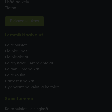
Lisää palvelu
Tietoa
Evästeasetukset
Lemmikkipalvelut
Koirapuistot
Eläinkaupat
Eläinlääkärit
Koiraystävälliset ravintolat
Koirien uimapaikat
Koirakoulut
Harrastuspaikat
Hyvinvointipalvelut ja hoitolat
Suosituimmat
Koirapuistot Helsingissä