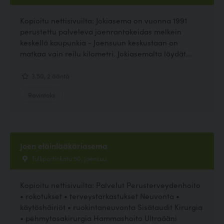
Kopioitu nettisivuilta: Jokiasema on vuonna 1991
perustettu palveleva joenrantakeidas melkein
keskellä kaupunkia - Joensuun keskustaan on
matkaa vain reilu kilometri. Jokiasemalta löydät...
3.50, 2 ääntä
Ravintola
Joen eläinlääkäriasema
Tulliportinkatu 50, Joensuu
Kopioitu nettisivuilta: Palvelut Perusterveydenhoito
• rokotukset • terveystarkastukset Neuvonta •
käytöshäiriöt • ruokintaneuvonta Sisätaudit Kirurgia
• pehmytosakirurgia Hammashoito Ultraääni