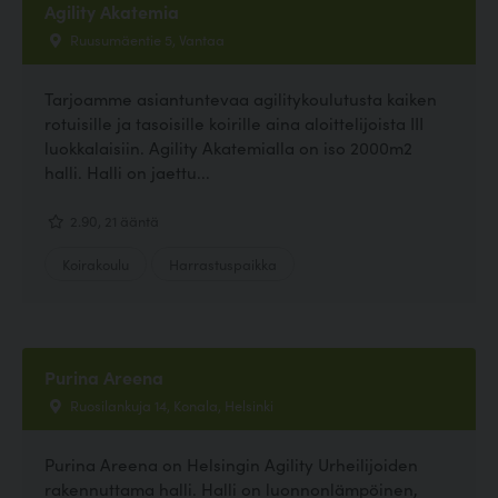
Agility Akatemia
Ruusumäentie 5, Vantaa
Tarjoamme asiantuntevaa agilitykoulutusta kaiken
rotuisille ja tasoisille koirille aina aloittelijoista III
luokkalaisiin. Agility Akatemialla on iso 2000m2
halli. Halli on jaettu...
2.90, 21 ääntä
Koirakoulu
Harrastuspaikka
Purina Areena
Ruosilankuja 14, Konala, Helsinki
Purina Areena on Helsingin Agility Urheilijoiden
rakennuttama halli. Halli on luonnonlämpöinen,