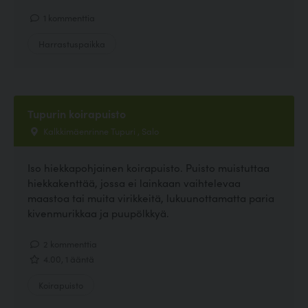
1 kommenttia
Harrastuspaikka
Tupurin koirapuisto
Kalkkimäenrinne Tupuri , Salo
Iso hiekkapohjainen koirapuisto. Puisto muistuttaa
hiekkakenttää, jossa ei lainkaan vaihtelevaa
maastoa tai muita virikkeitä, lukuunottamatta paria
kivenmurikkaa ja puupölkkyä.
2 kommenttia
4.00, 1 ääntä
Koirapuisto