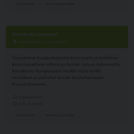
Koirakoulu
Harrastuspaikka
Koirakoulu Kompassi
Konalankuja 4, 2.krs, Helsinki
Tarjoamme huippulaatuista koulutusta ja todellisia
koulutuksellisia ratkaisuja koiran rotuun katsomatta.
Koirakoulu Kompassista löydät myös kaikki
tarvikkeet ja palvelut koirasi kouluttamiseen.
Koulutuksemme...
5 kommenttia
2.63, 41 ääntä
Koirakoulu
Harrastuspaikka