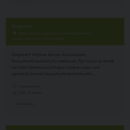
Dogscent
Pääkaupunkiseutu (Espoo, Helsinki, Vantaa +
ympäristökunnat), Kirkkonummi
Dogscent tarjoaa koiran koulutuksen
konsultaatiopalveluita verkossa. Nyt sinun ei enää
tarvitse lähteä kouluttajan luokse vaan voit
opiskella koirasi koulutusta kotisohvalta...
1 kommenttia
2.90, 31 ääntä
Koirakoulu