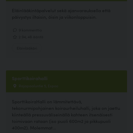
Eläinlääkintäpalvelut sekä ajanvarauksella että
päivystys iltaisin, öisin ja viikonloppuisin.
9 kommenttia
2.94, 48 ääntä
Eläinlääkäri
Sporttikoirahalli
Rajapaaluntie 5, Espoo
SporttikoiraHalli on lämmitettävä,
tekonurmipohjainen koiraurheiluhalli, joka on jaettu
kiinteällä pressuväliseinällä kahteen itsenäisesti
toimivaan rataan (iso puoli 600m2 ja pikkupuoli
400m2). Molemmat...