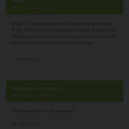
Roppi.fi
Suokummuntie 76, Vihti
Roppi.fi - verkkokaupan kivijalkamyymälä sijaitsee
Roppi eläinhoitolan yhteydessä. Meiltä löydät kaikki
laadukkaat tarvikkeet turkinhoitovälineistä ruokaan.
Avoinna joka päivä sopimuksen mukaan.
Eläinkauppa
Nurmeksen koirapuisto
Saniaiskatu , Nurmes
Tällä palvelulla ei ole kuvausta.
3.00, 1 ääntä