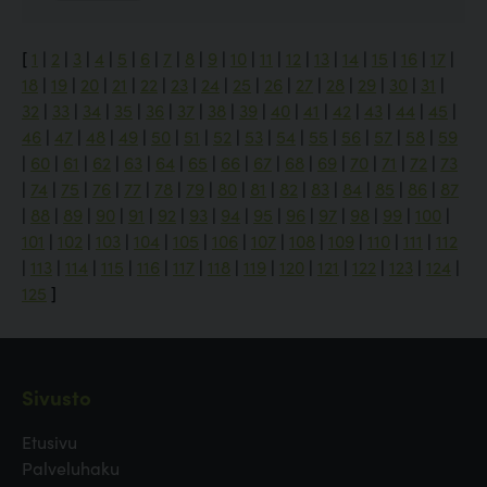
[
1
|
2
|
3
|
4
|
5
|
6
|
7
|
8
|
9
|
10
|
11
|
12
|
13
|
14
|
15
|
16
|
17
|
18
|
19
|
20
|
21
|
22
|
23
|
24
|
25
|
26
|
27
|
28
|
29
|
30
|
31
|
32
|
33
|
34
|
35
|
36
|
37
|
38
|
39
|
40
|
41
|
42
|
43
|
44
|
45
|
46
|
47
|
48
|
49
|
50
|
51
|
52
|
53
|
54
|
55
|
56
|
57
|
58
|
59
|
60
|
61
|
62
|
63
|
64
|
65
|
66
|
67
|
68
|
69
|
70
|
71
|
72
|
73
|
74
|
75
|
76
|
77
|
78
|
79
|
80
|
81
|
82
|
83
|
84
|
85
|
86
|
87
|
88
|
89
|
90
|
91
|
92
|
93
|
94
|
95
|
96
|
97
|
98
|
99
|
100
|
101
|
102
|
103
|
104
|
105
|
106
|
107
|
108
|
109
|
110
|
111
|
112
|
113
|
114
|
115
|
116
|
117
|
118
|
119
|
120
|
121
|
122
|
123
|
124
|
125
]
Sivusto
Etusivu
Palveluhaku