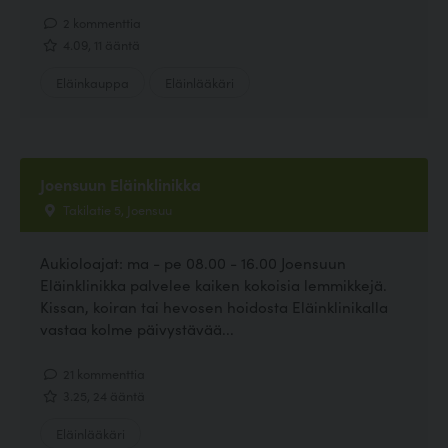
2 kommenttia
4.09, 11 ääntä
Eläinkauppa
Eläinlääkäri
Joensuun Eläinklinikka
Takilatie 5, Joensuu
Aukioloajat: ma - pe 08.00 - 16.00 Joensuun
Eläinklinikka palvelee kaiken kokoisia lemmikkejä.
Kissan, koiran tai hevosen hoidosta Eläinklinikalla
vastaa kolme päivystävää...
21 kommenttia
3.25, 24 ääntä
Eläinlääkäri