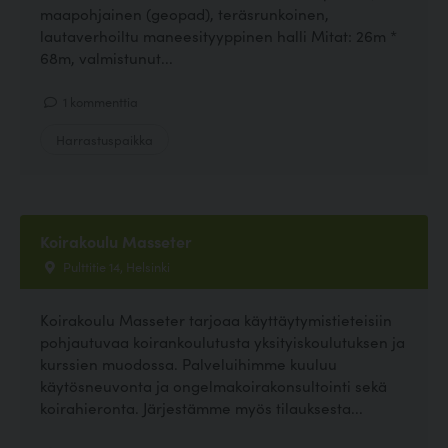
maapohjainen (geopad), teräsrunkoinen,
lautaverhoiltu maneesityyppinen halli Mitat: 26m *
68m, valmistunut...
1 kommenttia
Harrastuspaikka
Koirakoulu Masseter
Pulttitie 14, Helsinki
Koirakoulu Masseter tarjoaa käyttäytymistieteisiin
pohjautuvaa koirankoulutusta yksityiskoulutuksen ja
kurssien muodossa. Palveluihimme kuuluu
käytösneuvonta ja ongelmakoirakonsultointi sekä
koirahieronta. Järjestämme myös tilauksesta...