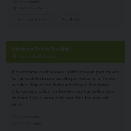
11 kommenttia
2.44, 54 ääntä
Hyvinvointi ja hoitolat
Koirakoulu
Koirakoulu Taitoa Tassuihin
Ruosilantie 10, Helsinki
Järjestämme positiiviseen palkitsimiseen perustuvaa
koirankoulutusta seuraavilla paikkakunnilla: Ympäri
vuoden lämpimissä tiloissa Helsingin Konalassa.
Ulkokursseja pidämme kevät-syksy kaudella myös:
Vantaan Tikkurilassa, Helsingin Herttoniemessä
sekä...
8 kommenttia
2.71, 69 ääntä