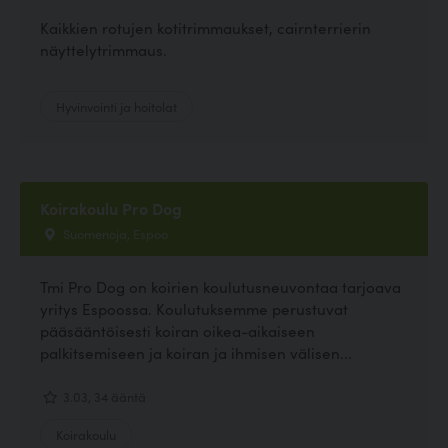
Kaikkien rotujen kotitrimmaukset, cairnterrierin
näyttelytrimmaus.
Hyvinvointi ja hoitolat
Koirakoulu Pro Dog
Suomenoja, Espoo
Tmi Pro Dog on koirien koulutusneuvontaa tarjoava
yritys Espoossa. Koulutuksemme perustuvat
pääsääntöisesti koiran oikea-aikaiseen
palkitsemiseen ja koiran ja ihmisen välisen...
3.03, 34 ääntä
Koirakoulu