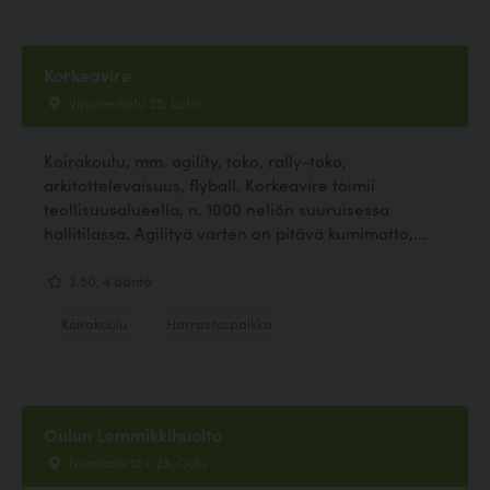
Korkeavire
Vipusenkatu 25, Lahti
Koirakoulu, mm. agility, toko, rally-toko,
arkitottelevaisuus, flyball. Korkeavire toimii
teollisuusalueella, n. 1000 neliön suuruisessa
hallitilassa. Agilityä varten on pitävä kumimatto,...
3.50, 4 ääntä
Koirakoulu
Harrastuspaikka
Oulun Lemmikkihuolto
Nuottatie 12 c 23, Oulu