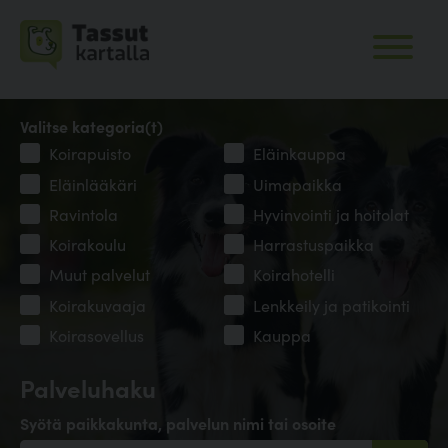
Valitse kategoria(t)
Koirapuisto
Eläinkauppa
Eläinlääkäri
Uimapaikka
Ravintola
Hyvinvointi ja hoitolat
Koirakoulu
Harrastuspaikka
Muut palvelut
Koirahotelli
Koirakuvaaja
Lenkkeily ja patikointi
Koirasovellus
Kauppa
Palveluhaku
Syötä paikkakunta, palvelun nimi tai osoite