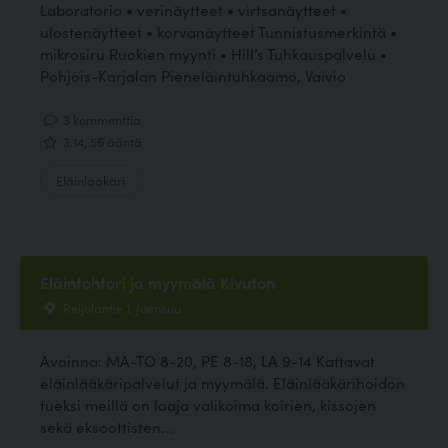
Laboratorio • verinäytteet • virtsanäytteet •
ulostenäytteet • korvanäytteet Tunnistusmerkintä •
mikrosiru Ruokien myynti • Hill’s Tuhkauspalvelu •
Pohjois-Karjalan Pieneläintuhkaamo, Vaivio
3 kommenttia
3.14, 56 ääntä
Eläinlääkäri
Eläintohtori ja myymälä Kivuton
Reijolantie 1, Joensuu
Avoinna: MA-TO 8-20, PE 8-18, LA 9-14 Kattavat
eläinlääkäripalvelut ja myymälä. Eläinlääkärihoidon
tueksi meillä on laaja valikoima koirien, kissojen
sekä eksoottisten...