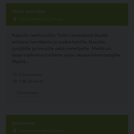
Tintin lemmikki
Tulliportinkatu 14, Joensuu
Kopioitu nettisivuilta: Tintin Lemmikistä löydät
erilaisia tarvikkeita ja ruokia koirille, kissoille,
jyrsijöille ja linnuille sekä matelijoille. Meillä on
laaja valikoima tuotteita myös akvaarioharrastajille.
Meiltä...
2 kommenttia
3.56, 39 ääntä
Eläinkauppa
Jokiasema
Hasanniementie 3, Joensuu