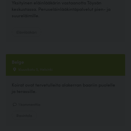
Yksityinen eläinlääkärin vastaanotto Töysän
keskustassa. Peruseläinlääkintäpalvelut pien- ja
suureläimille.
Eläinlääkäri
Belge
kluuvikatu 5, Helsinki
Koirat ovat tervetulleita alakerran baariin puolelle
ja terassille.
1 kommenttia
Ravintola