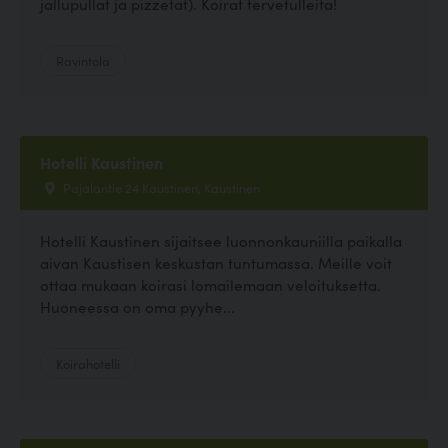
jallupullat ja pizzetat). Koirat tervetulleita!
Ravintola
Hotelli Kaustinen
Pajalantie 24 Kaustinen, Kaustinen
Hotelli Kaustinen sijaitsee luonnonkauniilla paikalla
aivan Kaustisen keskustan tuntumassa. Meille voit
ottaa mukaan koirasi lomailemaan veloituksetta.
Huoneessa on oma pyyhe...
Koirahotelli