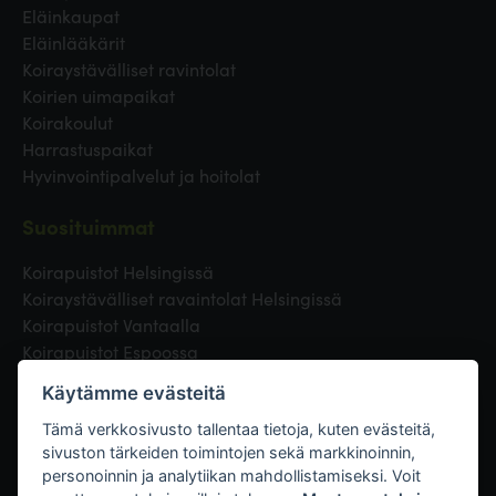
Eläinkaupat
Eläinlääkärit
Koiraystävälliset ravintolat
Koirien uimapaikat
Koirakoulut
Harrastuspaikat
Hyvinvointipalvelut ja hoitolat
Suosituimmat
Koirapuistot Helsingissä
Koiraystävälliset ravaintolat Helsingissä
Koirapuistot Vantaalla
Koirapuistot Espoossa
Koirapuistot Turussa
Käytämme evästeitä
Eläinlääkäri Helsingissä
Koirapuistot Tampereella
Tämä verkkosivusto tallentaa tietoja, kuten evästeitä,
sivuston tärkeiden toimintojen sekä markkinoinnin,
personoinnin ja analytiikan mahdollistamiseksi. Voit
Linkit