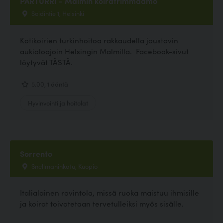
PARTURRI - Malmin koiratrimmaamo
Soidintie 1, Helsinki
Kotikoirien turkinhoitoa rakkaudella joustavin
aukioloajoin Helsingin Malmilla. Facebook-sivut
löytyvät TÄSTÄ.
5.00, 1 ääntä
Hyvinvointi ja hoitolat
Sorrento
Snellmaninkatu, Kuopio
Italialainen ravintola, missä ruoka maistuu ihmisille
ja koirat toivotetaan tervetulleiksi myös sisälle.