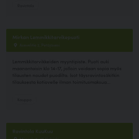
Ravintola
Mirkan Lemmikkitarvikepuoti
Asevelitie 2, Petäjävesi
Lemmikkitarvikkeiden myyntipiste. Puoti auki
maanantaisin klo 14-17, jolloin voidaan sopia myös
tilausten noudot puodilta. Isot täysravintosäkitkin
tilauksesta kotiovelle ilman toimitusmaksua...
Kauppa
Ravintola KuuKuu
Museokatu 17, Helsinki