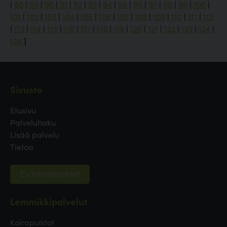
|
88
|
89
|
90
|
91
|
92
|
93
|
94
|
95
|
96
|
97
|
98
|
99
|
100
|
101
|
102
|
103
|
104
|
105
|
106
|
107
|
108
|
109
|
110
|
111
|
112
|
113
|
114
|
115
|
116
|
117
|
118
|
119
|
120
|
121
|
122
|
123
|
124
|
125
]
Sivusto
Etusivu
Palveluhaku
Lisää palvelu
Tietoa
Evästeasetukset
Lemmikkipalvelut
Koirapuistot