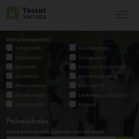
Valitse kategoria(t)
Koirapuisto
Eläinkauppa
Eläinlääkäri
Uimapaikka
Ravintola
Hyvinvointi ja hoitolat
Koirakoulu
Harrastuspaikka
Muut palvelut
Koirahotelli
Koirakuvaaja
Lenkkeily ja patikointi
Koirasovellus
Kauppa
Palveluhaku
Syötä paikkakunta, palvelun nimi tai osoite