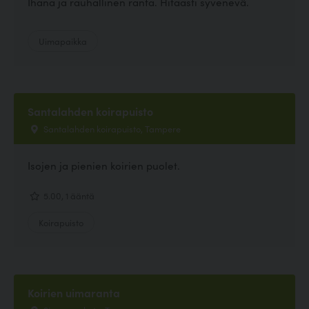
Ihana ja rauhallinen ranta. Hitaasti syvenevä.
Uimapaikka
Santalahden koirapuisto
Santalahden koirapuisto, Tampere
Isojen ja pienien koirien puolet.
5.00, 1 ääntä
Koirapuisto
Koirien uimaranta