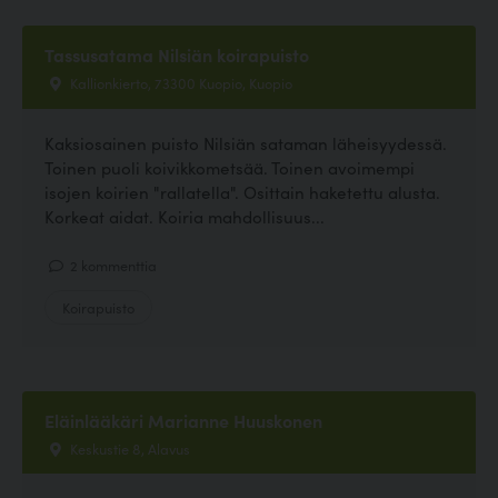
Tassusatama Nilsiän koirapuisto
Kallionkierto, 73300 Kuopio, Kuopio
Kaksiosainen puisto Nilsiän sataman läheisyydessä.
Toinen puoli koivikkometsää. Toinen avoimempi
isojen koirien "rallatella". Osittain haketettu alusta.
Korkeat aidat. Koiria mahdollisuus...
2 kommenttia
Koirapuisto
Eläinlääkäri Marianne Huuskonen
Keskustie 8, Alavus