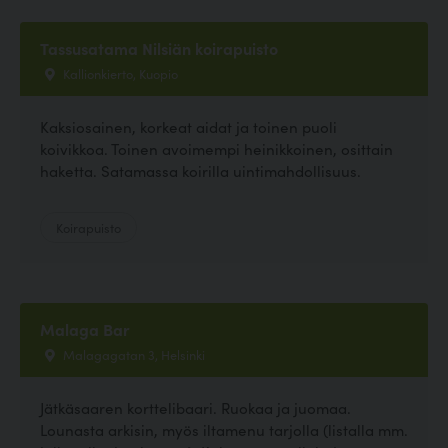
Tassusatama Nilsiän koirapuisto
Kallionkierto, Kuopio
Kaksiosainen, korkeat aidat ja toinen puoli
koivikkoa. Toinen avoimempi heinikkoinen, osittain
haketta. Satamassa koirilla uintimahdollisuus.
Koirapuisto
Malaga Bar
Malagagatan 3, Helsinki
Jätkäsaaren korttelibaari. Ruokaa ja juomaa.
Lounasta arkisin, myös iltamenu tarjolla (listalla mm.