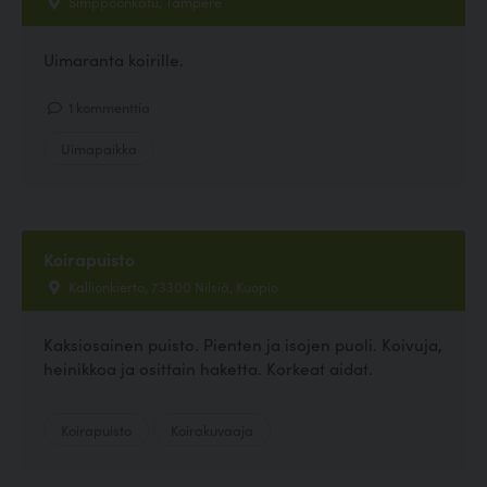
Simppoonkatu, Tampere
Uimaranta koirille.
1 kommenttia
Uimapaikka
Koirapuisto
Kallionkierto, 73300 Nilsiä, Kuopio
Kaksiosainen puisto. Pienten ja isojen puoli. Koivuja,
heinikkoa ja osittain haketta. Korkeat aidat.
Koirapuisto
Koirakuvaaja