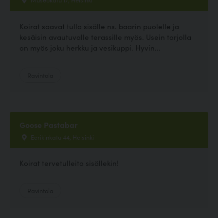
Koirat saavat tulla sisälle ns. baarin puolelle ja
kesäisin avautuvalle terassille myös. Usein tarjolla
on myös joku herkku ja vesikuppi. Hyvin...
Ravintola
Goose Pastabar
Eerikinkatu 44, Helsinki
Koirat tervetulleita sisällekin!
Ravintola