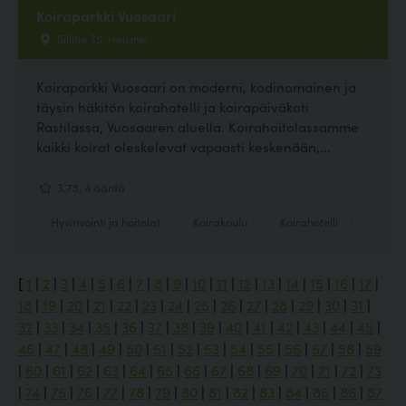
Koiraparkki Vuosaari
Siilitie 35, Helsinki
Koiraparkki Vuosaari on moderni, kodinomainen ja
täysin häkitön koirahotelli ja koirapäiväkoti
Rastilassa, Vuosaaren aluella. Koirahoitolassamme
kaikki koirat oleskelevat vapaasti keskenään,...
3.75, 4 ääntä
Hyvinvointi ja hoitolat
Koirakoulu
Koirahotelli
[
1
|
2
|
3
|
4
|
5
|
6
|
7
|
8
|
9
|
10
|
11
|
12
|
13
|
14
|
15
|
16
|
17
|
18
|
19
|
20
|
21
|
22
|
23
|
24
|
25
|
26
|
27
|
28
|
29
|
30
|
31
|
32
|
33
|
34
|
35
|
36
|
37
|
38
|
39
|
40
|
41
|
42
|
43
|
44
|
45
|
46
|
47
|
48
|
49
|
50
|
51
|
52
|
53
|
54
|
55
|
56
|
57
|
58
|
59
|
60
|
61
|
62
|
63
|
64
|
65
|
66
|
67
|
68
|
69
|
70
|
71
|
72
|
73
|
74
|
75
|
76
|
77
|
78
|
79
|
80
|
81
|
82
|
83
|
84
|
85
|
86
|
87