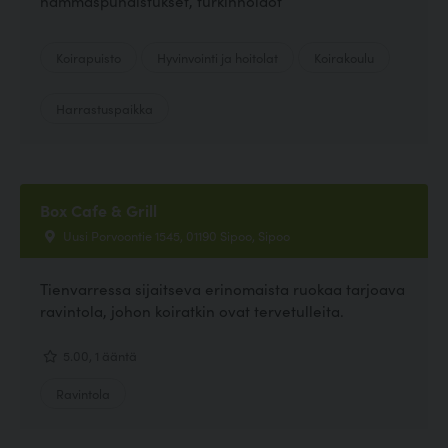
hammaspuhdistukset, turkinhoidot
Koirapuisto
Hyvinvointi ja hoitolat
Koirakoulu
Harrastuspaikka
Box Cafe & Grill
Uusi Porvoontie 1545, 01190 Sipoo, Sipoo
Tienvarressa sijaitseva erinomaista ruokaa tarjoava
ravintola, johon koiratkin ovat tervetulleita.
5.00, 1 ääntä
Ravintola