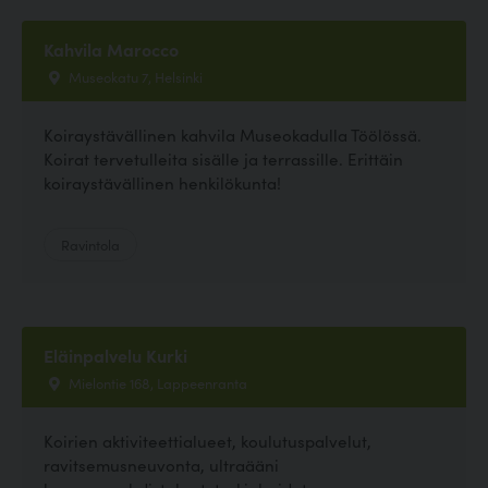
Kahvila Marocco
Museokatu 7, Helsinki
Koiraystävällinen kahvila Museokadulla Töölössä.
Koirat tervetulleita sisälle ja terrassille. Erittäin
koiraystävällinen henkilökunta!
Ravintola
Eläinpalvelu Kurki
Mielontie 168, Lappeenranta
Koirien aktiviteettialueet, koulutuspalvelut,
ravitsemusneuvonta, ultraääni