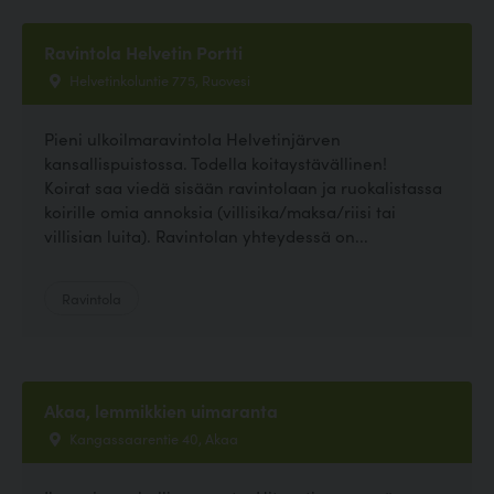
Ravintola Helvetin Portti
Helvetinkoluntie 775, Ruovesi
Pieni ulkoilmaravintola Helvetinjärven
kansallispuistossa. Todella koitaystävällinen!
Koirat saa viedä sisään ravintolaan ja ruokalistassa
koirille omia annoksia (villisika/maksa/riisi tai
villisian luita). Ravintolan yhteydessä on...
Ravintola
Akaa, lemmikkien uimaranta
Kangassaarentie 40, Akaa