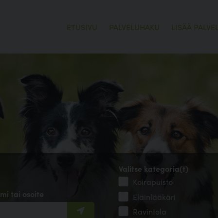
ETUSIVU
PALVELUHAKU
LISÄÄ PALVE
Valitse kategoria(t)
Koirapuisto
mi tai osoite
Eläinlääkäri
Ravintola