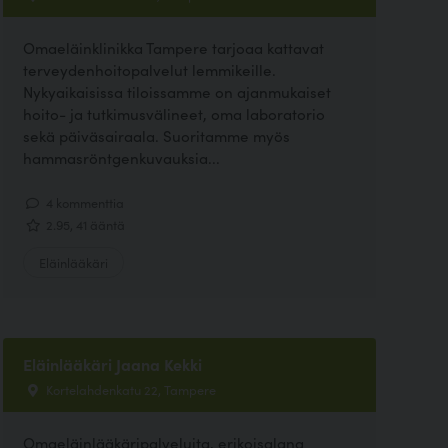
Omaeläinklinikka Tampere tarjoaa kattavat
terveydenhoitopalvelut lemmikeille.
Nykyaikaisissa tiloissamme on ajanmukaiset
hoito- ja tutkimusvälineet, oma laboratorio
sekä päiväsairaala. Suoritamme myös
hammasröntgenkuvauksia...
4 kommenttia
2.95, 41 ääntä
Eläinlääkäri
Eläinlääkäri Jaana Kekki
Kortelahdenkatu 22, Tampere
Omaeläinlääkäripalveluita, erikoisalana