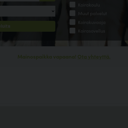
Koirakoulu
Muut palvelut
Koirakuvaaja
Koirasovellus
Mainospaikka vapaana!
Ota yhteyttä.