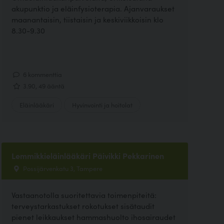
akupunktio ja eläinfysioterapia. Ajanvaraukset
maanantaisin, tiistaisin ja keskiviikkoisin klo
8.30-9.30
6 kommenttia
3.90, 49 ääntä
Eläinlääkäri
Hyvinvointi ja hoitolat
Lemmikkieläinlääkäri Päivikki Pekkarinen
Possijärvenkatu 3, Tampere
Vastaanotolla suoritettavia toimenpiteitä:
terveystarkastukset rokotukset sisätaudit
pienet leikkaukset hammashuolto ihosairaudet