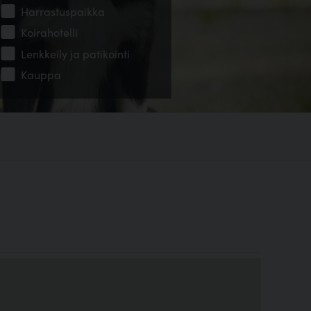
Harrastuspaikka
Koirahotelli
Lenkkeily ja patikointi
Kauppa