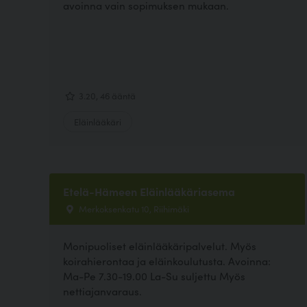
avoinna vain sopimuksen mukaan.
3.20, 46 ääntä
Eläinlääkäri
Etelä-Hämeen Eläinlääkäriasema
Merkoksenkatu 10, Riihimäki
Monipuoliset eläinlääkäripalvelut. Myös
koirahierontaa ja eläinkoulutusta. Avoinna:
Ma-Pe 7.30-19.00 La-Su suljettu Myös
nettiajanvaraus.