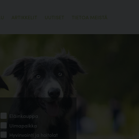
LU
ARTIKKELIT
UUTISET
TIETOA MEISTÄ
Eläinkauppa
Uimapaikka
Hyvinvointi ja hoitolat