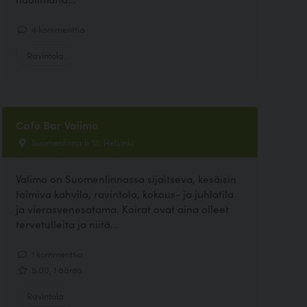
4 kommenttia
Ravintola
Cafe Bar Valimo
Suomenlinna b 13, Helsinki
Valimo on Suomenlinnassa sijaitseva, kesäisin
toimiva kahvila, ravintola, kokous- ja juhlatila
ja vierasvenesatama. Koirat ovat aina olleet
tervetulleita ja niitä...
1 kommenttia
5.00, 1 ääntä
Ravintola