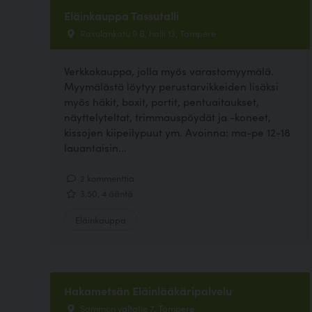
Eläinkauppa Tassutalli
Rasulankatu 9 B, halli 13, Tampere
Verkkokauppa, jolla myös varastomyymälä.
Myymälästä löytyy perustarvikkeiden lisäksi
myös häkit, boxit, portit, pentuaitaukset,
näyttelyteltat, trimmauspöydät ja -koneet,
kissojen kiipeilypuut ym. Avoinna: ma-pe 12-18
lauantaisin...
2 kommenttia
3.50, 4 ääntä
Eläinkauppa
Hakametsän Eläinlääkäripalvelu
Sammon valtatie 7, Tampere