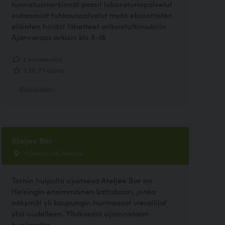
tunnistusmerkinnät passit laboratoriopalvelut
eutanasiat tuhkauspalvelut myös eksoottisten
eläinten hoidot lähetteet erikoistutkimuksiin
Ajanvaraus arkisin klo 8-18
2 kommenttia
3.36, 77 ääntä
Eläinlääkäri
Ateljee Bar
Yrjönkatu 26, Helsinki
Tornin huipulla sijaitseva Ateljee Bar on
Helsingin ensimmäinen kattobaari, jonka
näkymät yli kaupungin hurmaavat vierailijat
yhä uudelleen. Ylhäisestä sijainnistaan
huolimatta...