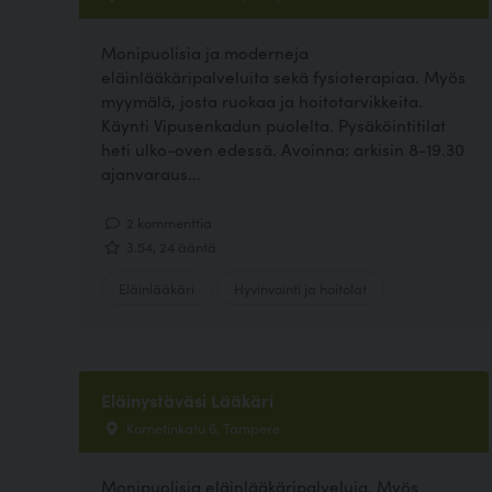
Monipuolisia ja moderneja
eläinlääkäripalveluita sekä fysioterapiaa. Myös
myymälä, josta ruokaa ja hoitotarvikkeita.
Käynti Vipusenkadun puolelta. Pysäköintitilat
heti ulko-oven edessä. Avoinna: arkisin 8-19.30
ajanvaraus...
2 kommenttia
3.54, 24 ääntä
Eläinlääkäri
Hyvinvointi ja hoitolat
Eläinystäväsi Lääkäri
Kornetinkatu 6, Tampere
Monipuolisia eläinlääkäripalveluja. Myös