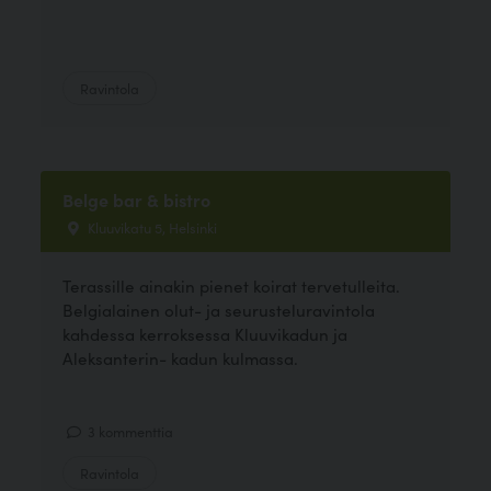
Ravintola
Belge bar & bistro
Kluuvikatu 5, Helsinki
Terassille ainakin pienet koirat tervetulleita.
Belgialainen olut- ja seurusteluravintola
kahdessa kerroksessa Kluuvikadun ja
Aleksanterin- kadun kulmassa.
3 kommenttia
Ravintola