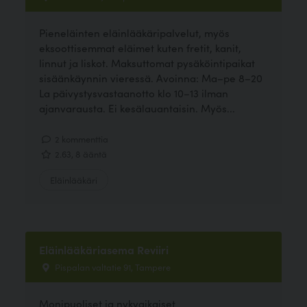
Pieneläinten eläinlääkäripalvelut, myös
eksoottisemmat eläimet kuten fretit, kanit,
linnut ja liskot. Maksuttomat pysäköintipaikat
sisäänkäynnin vieressä. Avoinna: Ma–pe 8–20
La päivystysvastaanotto klo 10–13 ilman
ajanvarausta. Ei kesälauantaisin. Myös...
2 kommenttia
2.63, 8 ääntä
Eläinlääkäri
Eläinlääkäriasema Reviiri
Pispalan valtatie 91, Tampere
Monipuoliset ja nykyaikaiset