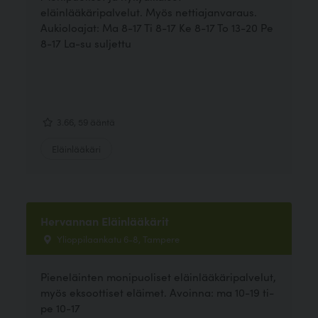
eläinlääkäripalvelut. Myös nettiajanvaraus.
Aukioloajat: Ma 8-17 Ti 8-17 Ke 8-17 To 13-20 Pe
8-17 La-su suljettu
3.66, 59 ääntä
Eläinlääkäri
Hervannan Eläinlääkärit
Ylioppilaankatu 6-8, Tampere
Pieneläinten monipuoliset eläinlääkäripalvelut,
myös eksoottiset eläimet. Avoinna: ma 10-19 ti-
pe 10-17