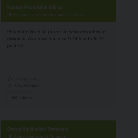
Nokian Pieneläinklinikka
Sipiläntie 2, Valintatalon kiinteistö, Nokia
Palveluita kissoille ja koirille sekä eksoottisille
eläimille. Avoinna: ma ja ke 11-19 ti ja to 10-17
pe 9-16
18 kommenttia
3.81, 26 ääntä
Eläinlääkäri
Omaeläinklinikka Tampere
Satakunnankatu 23, Tampere