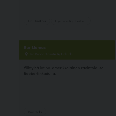
Eläinlääkäri
Hyvinvointi ja hoitolat
Bar Llamas
Iso Roobertinkatu 14, Helsinki
Viihtyisä latino-amerikkalainen ravintola Iso
Roobertinkadulla.
Ravintola