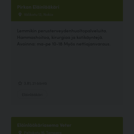
Pirkan Eläinlääkäri
Välikatu 13, Nokia
Lemmikin perusterveydenhuoltopalveluita.
Hammashoitoa, kirurgiaa ja kotikäyntejä.
Avoinna: ma-pe 10-18 Myös nettiajanvaraus.
3.81, 21 ääntä
Eläinlääkäri
Eläinlääkäriasema Veter
Peltokatu 16, Tampere