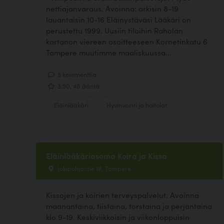
nettiajanvaraus. Avoinna: arkisin 8-19
lauantaisin 10-16 Eläinystäväsi Lääkäri on
perustettu 1999. Uusiin tiloihin Raholan
kartanon viereen osoitteeseen Kornetinkatu 6
Tampere muutimme maaliskuussa...
5 kommenttia
3.50, 48 ääntä
Eläinlääkäri
Hyvinvointi ja hoitolat
Eläinlääkäriasema Koira ja Kissa
Jokipohjantie 18, Tampere
Kissojen ja koirien terveyspalvelut. Avoinna
maanantaina, tiistaina, torstaina ja perjantaina
klo 9-19. Keskiviikkoisin ja viikonloppuisin