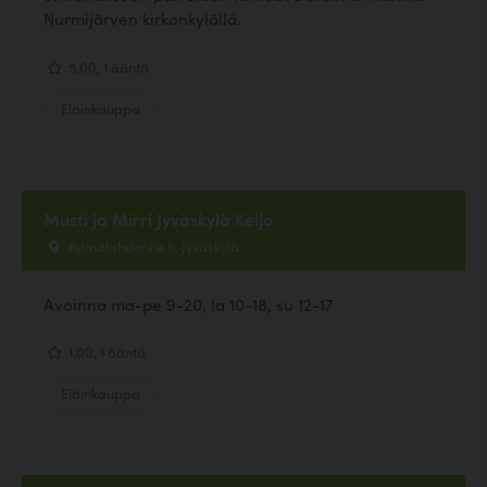
Nurmijärven kirkonkylällä.
5.00, 1 ääntä
Eläinkauppa
Musti ja Mirri Jyväskylä Keljo
Kylmälahdentie 6, Jyväskylä
Avoinna ma-pe 9-20, la 10-18, su 12-17
1.00, 1 ääntä
Eläinkauppa