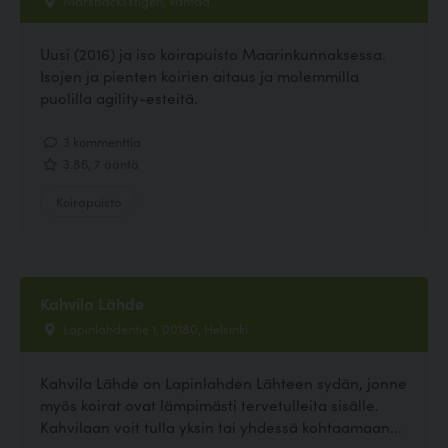
Uusi (2016) ja iso koirapuisto Maarinkunnaksessa.
Isojen ja pienten koirien aitaus ja molemmilla
puolilla agility-esteitä.
3 kommenttia
3.86, 7 ääntä
Koirapuisto
Kahvila Lähde
Lapinlahdentie 1, 00180, Helsinki
Kahvila Lähde on Lapinlahden Lähteen sydän, jonne
myös koirat ovat lämpimästi tervetulleita sisälle.
Kahvilaan voit tulla yksin tai yhdessä kohtaamaan...