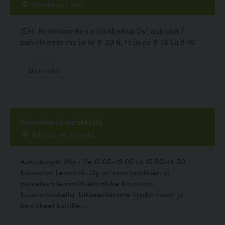
Maorlantie 1, Salo
(Ent. Kuninkaantien eläinklinikka Oy) aukiolot /
palvelemme ma ja ke 8-20 ti, to ja pe 8-18 La 8-16
Eläinlääkäri
Kouvolan Lemmikki Oy
Valtakatu 40, Kouvola
Aukioloajat: Ma - Pe 10.00-18.00 La 10.00-14.00
Kouvolan Lemmikki Oy on monipuolinen ja
palveleva lemmikkieläinliike Kouvolan
Kuusankoskella. Liikkeestämme löydät ruoat ja
tarvikkeet koirille,...