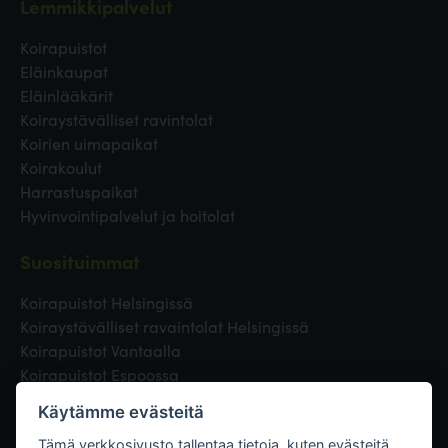
Lemmikkipalvelut
Koirapuistot
Eläinkaupat
Eläinlääkärit
Koiraystävälliset ravintolat
Koirien uimapaikat
Koirakoulut
Harrastuspaikat
Hyvinvointipalvelut ja hoitolat
Suosituimmat
Koirapuistot Helsingissä
Koiraystävälliset ravaintolat Helsingissä
Koirapuistot Vantaalla
Koirapuistot Espoossa
Koirapuistot Turussa
Käytämme evästeitä
Eläinlääkäri Helsingissä
Koirapuistot Tampereella
Tämä verkkosivusto tallentaa tietoja, kuten evästeitä,