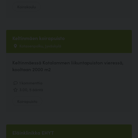
Koirakoulu
Keltinmäen koirapuisto
Kotasenpolku, Jyväskylä
Keltinmäessä Kotalammen liikuntapuiston vieressä,
kooltaan 2000 m2
1 kommenttia
3.00, 5 ääntä
Koirapuisto
Eläinklinikka EHYT