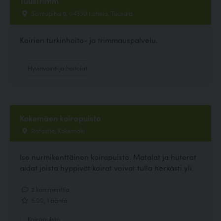
TuusTrimm
Sointupiha 5, 04330 Lahela, Tuusula
Koirien turkinhoito- ja trimmauspalvelu.
Hyvinvointi ja hoitolat
Kokemäen koirapuisto
Ratastie, Kokemäki
Iso nurmikenttäinen koirapuisto. Matalat ja huterat
aidat joista hyppivät koirat voivat tulla herkästi yli.
2 kommenttia
5.00, 1 ääntä
Koirapuisto