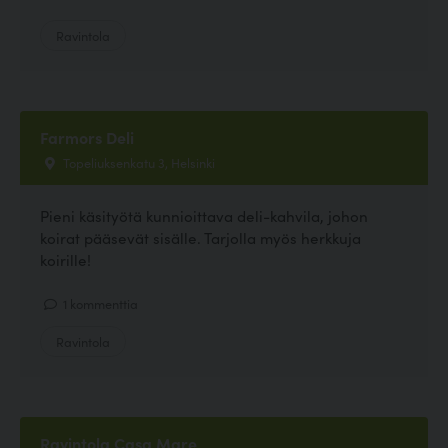
Ravintola
Farmors Deli
Topeliuksenkatu 3, Helsinki
Pieni käsityötä kunnioittava deli-kahvila, johon
koirat pääsevät sisälle. Tarjolla myös herkkuja
koirille!
1 kommenttia
Ravintola
Ravintola Casa Mare