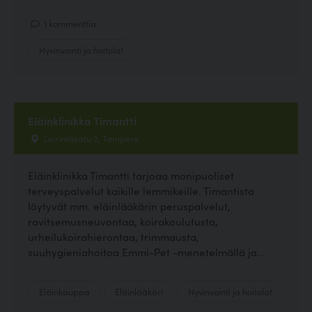
1 kommenttia
Hyvinvointi ja hoitolat
Eläinklinikka Timantti
Leirintäkatu 2, Tampere
Eläinklinikka Timantti tarjoaa monipuoliset
terveyspalvelut kaikille lemmikeille. Timantista
löytyvät mm. eläinlääkärin peruspalvelut,
ravitsemusneuvontaa, koirakoulutusta,
urheilukoirahierontaa, trimmausta,
suuhygieniahoitoa Emmi-Pet -menetelmällä ja...
Eläinkauppa
Eläinlääkäri
Hyvinvointi ja hoitolat