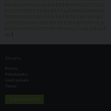
|
60
|
61
|
62
|
63
|
64
|
65
|
66
|
67
|
68
|
69
|
70
|
71
|
72
|
73
|
74
|
75
|
76
|
77
|
78
|
79
|
80
|
81
|
82
|
83
|
84
|
85
|
86
|
87
|
88
|
89
|
90
|
91
|
92
|
93
|
94
|
95
|
96
|
97
|
98
|
99
|
100
|
101
|
102
|
103
|
104
|
105
|
106
|
107
|
108
|
109
|
110
|
111
|
112
|
113
|
114
|
115
|
116
|
117
|
118
|
119
|
120
|
121
|
122
|
123
|
124
|
125
]
Sivusto
Etusivu
Palveluhaku
Lisää palvelu
Tietoa
Evästeasetukset