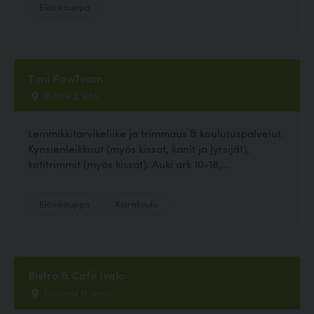
Eläinkauppa
T:mi PawTeam
Riihitie 2, Vihti
Lemmikkitarvikeliike ja trimmaus & koulutuspalvelut.
Kynsienleikkuut (myös kissat, kanit ja jyrsijät),
kotitrimmit (myös kissat). Auki ark 10-18,...
Eläinkauppa
Koirakoulu
Bistro & Café Ivalo
Ivalontie 17, Inari