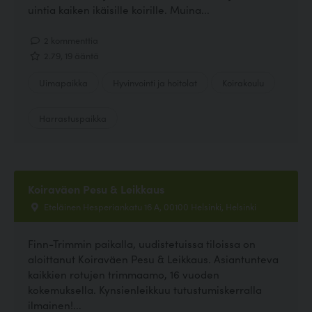
uintia kaiken ikäisille koirille. Muina...
2 kommenttia
2.79, 19 ääntä
Uimapaikka
Hyvinvointi ja hoitolat
Koirakoulu
Harrastuspaikka
Koiraväen Pesu & Leikkaus
Eteläinen Hesperiankatu 16 A, 00100 Helsinki, Helsinki
Finn-Trimmin paikalla, uudistetuissa tiloissa on
aloittanut Koiraväen Pesu & Leikkaus. Asiantunteva
kaikkien rotujen trimmaamo, 16 vuoden
kokemuksella. Kynsienleikkuu tutustumiskerralla
ilmainen!...