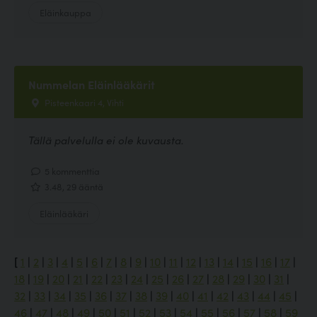
Eläinkauppa
Nummelan Eläinlääkärit
Pisteenkaari 4, Vihti
Tällä palvelulla ei ole kuvausta.
5 kommenttia
3.48, 29 ääntä
Eläinlääkäri
[
1
|
2
|
3
|
4
|
5
|
6
|
7
|
8
|
9
|
10
|
11
|
12
|
13
|
14
|
15
|
16
|
17
|
18
|
19
|
20
|
21
|
22
|
23
|
24
|
25
|
26
|
27
|
28
|
29
|
30
|
31
|
32
|
33
|
34
|
35
|
36
|
37
|
38
|
39
|
40
|
41
|
42
|
43
|
44
|
45
|
46
|
47
|
48
|
49
|
50
|
51
|
52
|
53
|
54
|
55
|
56
|
57
|
58
|
59