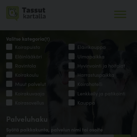
Valitse kategoria(t)
Koirapuisto
Eläinkauppa
Eläinlääkäri
Uimapaikka
Ravintola
Hyvinvointi ja hoitolat
Koirakoulu
Harrastuspaikka
Muut palvelut
Koirahotelli
Koirakuvaaja
Lenkkeily ja patikointi
Koirasovellus
Kauppa
Palveluhaku
Syötä paikkakunta, palvelun nimi tai osoite