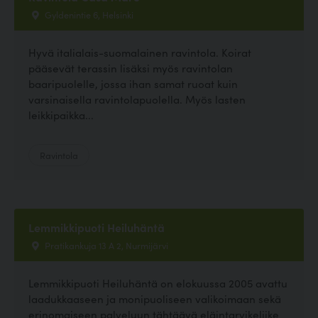
Gyldenintie 6, Helsinki
Hyvä italialais-suomalainen ravintola. Koirat
pääsevät terassin lisäksi myös ravintolan
baaripuolelle, jossa ihan samat ruoat kuin
varsinaisella ravintolapuolella. Myös lasten
leikkipaikka...
Ravintola
Lemmikkipuoti Heiluhäntä
Pratikankuja 13 A 2, Nurmijärvi
Lemmikkipuoti Heiluhäntä on elokuussa 2005 avattu
laadukkaaseen ja monipuoliseen valikoimaan sekä
erinomaiseen palveluun tähtäävä eläintarvikeliike