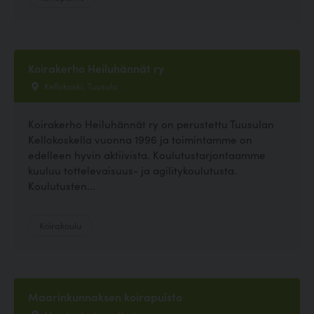
Koirakerho Heiluhännät ry
Kellokoski, Tuusula
Koirakerho Heiluhännät ry on perustettu Tuusulan
Kellokoskella vuonna 1996 ja toimintamme on
edelleen hyvin aktiivista. Koulutustarjontaamme
kuuluu tottelevaisuus- ja agilitykoulutusta.
Koulutusten...
Koirakoulu
Maarinkunnaksen koirapuisto
Marsbacksstigen, Vantaa