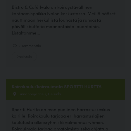
Bistro & Café Ivalo on koiraystävällinen
kohtaamispaikka Ivalon keskustassa. Meillä pääset
nauttimaan herkullista lounasta ja runsasta
päivällisbuffetia maanantaista lauantaihin.
Listaltamme...
2 kommenttia
Ravintola
Koirakoulu/koirauimala SPORTTI HURTTA
Linnanpajantie 7, Helsinki
Sportti Hurtta on monipuolinen harrastuskeskus
koirille. Koirakoulu tarjoaa eri harrastuslajien
koulutusta alkeisryhmistä valmennusryhmiin.
Koirauimala tarjoaa omatoimista sekä ohjattua