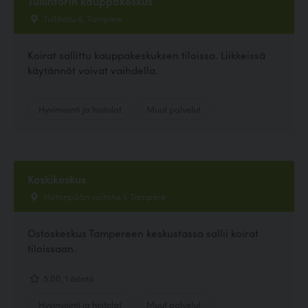
Tullintorin kauppakeskus
Tullikatu 6, Tampere
Koirat sallittu kauppakeskuksen tiloissa. Liikkeissä
käytännöt voivat vaihdella.
Hyvinvointi ja hoitolat
Muut palvelut
Koskikeskus
Hatanpään valtatie 1, Tampere
Ostoskeskus Tampereen keskustassa sallii koirat
tiloissaan.
5.00, 1 ääntä
Hyvinvointi ja hoitolat
Muut palvelut