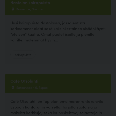
Nastolan koirapuisto
Korventie, Nastola
Uusi koirapuisto Nastolassa, jossa entistä
korkeammat aidat sekä kaksinkertainen sisäänkäynti
”eteisen” kautta. Omat puolet isoille ja pienille
koirille, molemmat hyvin...
Koirapuisto
Cafe Otsolahti
Sateenkaari 9, Espoo
Café Otsolahti on Tapiolan oma merenrantakahvila
Espoon Rantaraitin varrella. Tarjolla suolaisia ja
makeita herkkuja, sekä lounaskeittoa, salaatteja ja