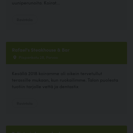
uuniperunoita. Koirat...
Ravintola
Rafael's Steakhouse & Bar
Piispankatu 28, Porvoo
Kesällä 2018 koiramme oli oikein tervetullut
terassille mukaan, kun ruokailimme. Talon puolesta
tuotiin tarjolle vettä ja dentastix
Ravintola