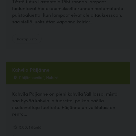
TV:stä tutun Lastentalo Tähtirannan lampaat
laiduntavat hoitosopimuksella kunnan hoitamatonta
puistoaluetta. Kun lampaat eivät ole aitauksessaan,
saa siellä juoksuttaa vapaana koiria:...
Koirapuisto
Kahvila Päijänne
Päijänteentie 1, Helsinki
Kahvila Päijänne on pieni kahvila Vallilassa, mistä
saa hyvää kahvia ja tuoreita, paikan päällä
itseleivottuja tuotteita. Päijänne on vallilalaisten
rento...
5.00, 1 ääntä