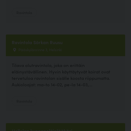
Ravintola
Ravintola Sörkan Ruusu
Pääskylänrinne 3, Helsinki
Tilava olutravintola, joka on erittäin
eläinystävällinen. Hyvin käyttäytyvät koirat ovat
tervetuloa ravintolan sisälle koosta riippumatta.
Aukioloajat: ma-to 14-02, pe-la 14-03,...
Ravintola
Hollolan kunnaneläinlääkäri