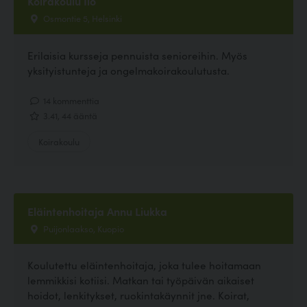
Koirakoulu Ilo
Osmontie 5, Helsinki
Erilaisia kursseja pennuista senioreihin. Myös
yksityistunteja ja ongelmakoirakoulutusta.
14 kommenttia
3.41, 44 ääntä
Koirakoulu
Eläintenhoitaja Annu Liukka
Puijonlaakso, Kuopio
Koulutettu eläintenhoitaja, joka tulee hoitamaan
lemmikkisi kotiisi. Matkan tai työpäivän aikaiset
hoidot, lenkitykset, ruokintakäynnit jne. Koirat,