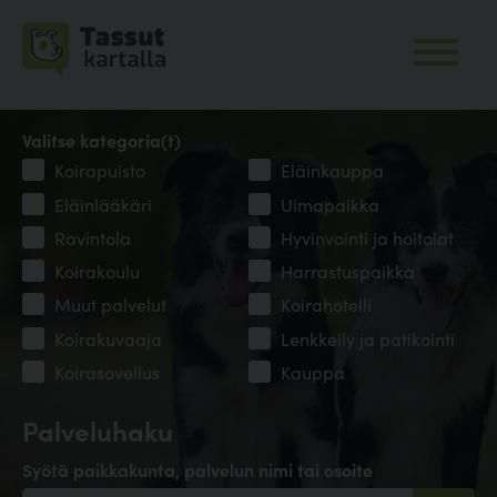
Valitse kategoria(t)
Koirapuisto
Eläinkauppa
Eläinlääkäri
Uimapaikka
Ravintola
Hyvinvointi ja hoitolat
Koirakoulu
Harrastuspaikka
Muut palvelut
Koirahotelli
Koirakuvaaja
Lenkkeily ja patikointi
Koirasovellus
Kauppa
Palveluhaku
Syötä paikkakunta, palvelun nimi tai osoite