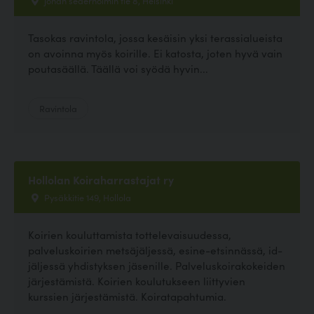
Tasokas ravintola, jossa kesäisin yksi terassialueista
on avoinna myös koirille. Ei katosta, joten hyvä vain
poutasäällä. Täällä voi syödä hyvin...
Ravintola
Hollolan Koiraharrastajat ry
Pysäkkitie 149, Hollola
Koirien kouluttamista tottelevaisuudessa,
palveluskoirien metsäjäljessä, esine-etsinnässä, id-
jäljessä yhdistyksen jäsenille. Palveluskoirakokeiden
järjestämistä. Koirien koulutukseen liittyvien
kurssien järjestämistä. Koiratapahtumia.