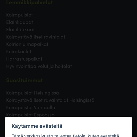
Lemmikkipalvelut
Koirapuistot
Eläinkaupat
Eläinlääkärit
Koiraystävälliset ravintolat
Koirien uimapaikat
Koirakoulut
Harrastuspaikat
Hyvinvointipalvelut ja hoitolat
Suosituimmat
Koirapuistot Helsingissä
Koiraystävälliset ravaintolat Helsingissä
Koirapuistot Vantaalla
Koirapuistot Espoossa
Koirapuistot Turussa
Käytämme evästeitä
Eläinlääkäri Helsingissä
Koirapuistot Tampereella
Tämä verkkosivusto tallentaa tietoja, kuten evästeitä,