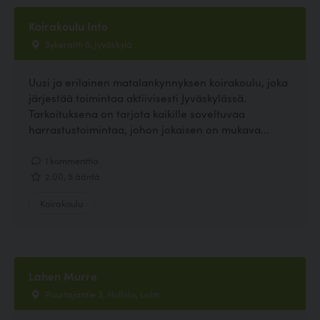
Koirakoulu Into
Sykeraitti 6, Jyväskylä
Uusi ja erilainen matalankynnyksen koirakoulu, joka
järjestää toimintaa aktiivisesti Jyväskylässä.
Tarkoituksena on tarjota kaikille soveltuvaa
harrastustoimintaa, johon jokaisen on mukava...
1 kommenttia
2.00, 5 ääntä
Koirakoulu
Lahen Murre
Puurtajantie 3, Hollola, Lahti