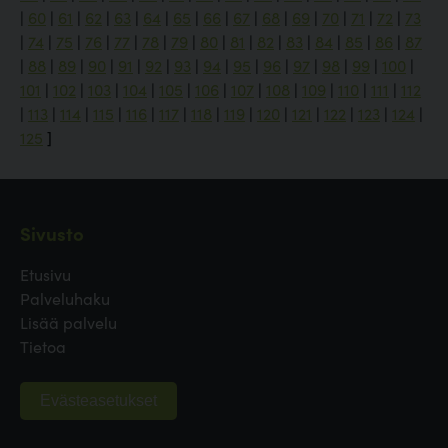
|
60
|
61
|
62
|
63
|
64
|
65
|
66
|
67
|
68
|
69
|
70
|
71
|
72
|
73
|
74
|
75
|
76
|
77
|
78
|
79
|
80
|
81
|
82
|
83
|
84
|
85
|
86
|
87
|
88
|
89
|
90
|
91
|
92
|
93
|
94
|
95
|
96
|
97
|
98
|
99
|
100
|
101
|
102
|
103
|
104
|
105
|
106
|
107
|
108
|
109
|
110
|
111
|
112
|
113
|
114
|
115
|
116
|
117
|
118
|
119
|
120
|
121
|
122
|
123
|
124
|
125
]
Sivusto
Etusivu
Palveluhaku
Lisää palvelu
Tietoa
Evästeasetukset