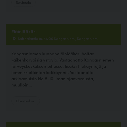
Ravintola
Eläinlääkäri
Sairaalantie 15, 51200 Kangasniemi, Kangasniemi
Kangasniemen kunnaneläinlääkäri hoitaa
kaikenkarvaisia ystäviä. Vastaanotto Kangasniemen
terveyskeskuksen pihassa, lisäksi tilakäyntejä ja
lemmikkieläinten kotikäynnit. Vastaanotto
arkiaamuisin klo 8-10 ilman ajanvarausta,
muulloin...
Eläinlääkäri