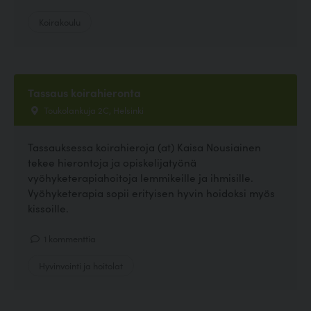
Koirakoulu
Tassaus koirahieronta
Toukolankuja 2C, Helsinki
Tassauksessa koirahieroja (at) Kaisa Nousiainen
tekee hierontoja ja opiskelijatyönä
vyöhyketerapiahoitoja lemmikeille ja ihmisille.
Vyöhyketerapia sopii erityisen hyvin hoidoksi myös
kissoille.
1 kommenttia
Hyvinvointi ja hoitolat