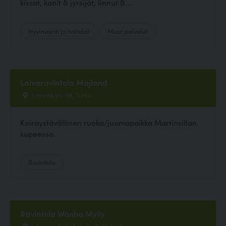
kissat, kanit & jyrsijät, linnut &...
Hyvinvointi ja hoitolat
Muut palvelut
Laivaravintola Majland
Linnankatu 38, Turku
Koiraystävällinen ruoka/juomapaikka Martinsillan
kupeessa.
Ravintola
Ravintola Wanha Mylly
johan sederholmin tie 8, Helsinki