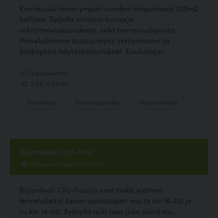
Koirakoulu toimii ympäri vuoden lämpimässä 300m2
hallissa. Tarjolla erilaisia kursseja
arkitottelevaisuudesta, sekä harrastuslajeista.
Palveluihimme kuuluu myös yksityistunnit ja
kotikäynnit/käytöskartoitukset. Kouluttajat...
2 kommenttia
3.00, 5 ääntä
Koirakoulu
Harrastuspaikka
Muut palvelut
Biljardisali City-Pool
Aleksanterinkatu 25, Lahti
Biljardisali City-Pooliin ovat kaikki eläimet
tervetulleita! Kesän aukioloajat: ma-la klo 16-00 ja
su klo 14-00. Syksyllä auki taas joka päivä klo...