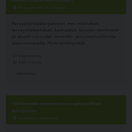
Parinpellontie 2 B 2, Hollola
Peruseläinlääkäripalvelut, mm. rokotukset,
terveystarkastukset, kastraatiot, kissojen steriloinnit
ja akuutit sairaudet, lemmikki- ja tuotantoeläimille
ajanvarauksella. Myös kotikäyntejä.
4 kommenttia
5.00, 4 ääntä
Eläinlääkäri
Tähtirannan lammasaitaus-epävirallinen
koirapuisto
Koukkukuja, Kangasala