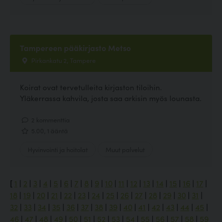
Tampereen pääkirjasto Metso
Pirkankatu 2, Tampere
Koirat ovat tervetulleita kirjaston tiloihin.
Yläkerrassa kahvila, josta saa arkisin myös lounasta.
2 kommenttia
5.00, 1 ääntä
Hyvinvointi ja hoitolat
Muut palvelut
[
1
|
2
|
3
|
4
|
5
|
6
|
7
|
8
|
9
|
10
|
11
|
12
|
13
|
14
|
15
|
16
|
17
|
18
|
19
|
20
|
21
|
22
|
23
|
24
|
25
|
26
|
27
|
28
|
29
|
30
|
31
|
32
|
33
|
34
|
35
|
36
|
37
|
38
|
39
|
40
|
41
|
42
|
43
|
44
|
45
|
46
|
47
|
48
|
49
|
50
|
51
|
52
|
53
|
54
|
55
|
56
|
57
|
58
|
59