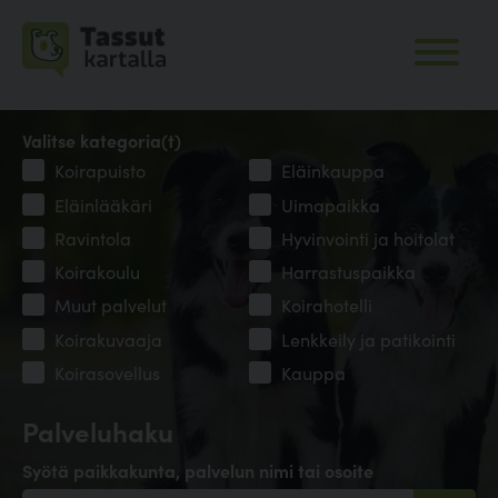
Valitse kategoria(t)
Koirapuisto
Eläinkauppa
Eläinlääkäri
Uimapaikka
Ravintola
Hyvinvointi ja hoitolat
Koirakoulu
Harrastuspaikka
Muut palvelut
Koirahotelli
Koirakuvaaja
Lenkkeily ja patikointi
Koirasovellus
Kauppa
Palveluhaku
Syötä paikkakunta, palvelun nimi tai osoite