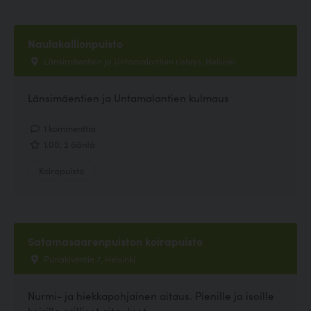
Naulakallionpuisto
Länsimäentien ja Untamalantien risteys, Helsinki
Länsimäentien ja Untamalantien kulmaus
1 kommenttia
1.00, 2 ääntä
Koirapuisto
Satamasaarenpuiston koirapuisto
Punakiventie 7, Helsinki
Nurmi- ja hiekkapohjainen aitaus. Pienille ja isoille
koirille erilliset aitaukset.