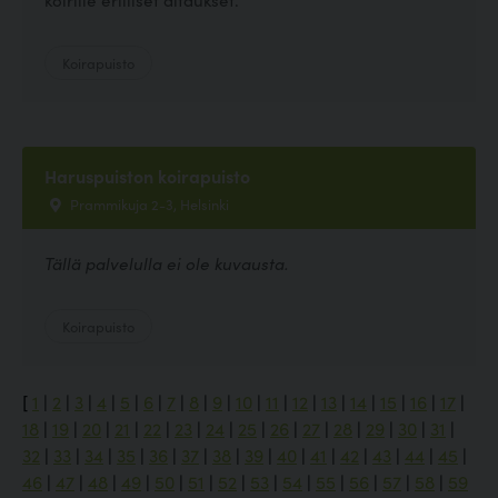
Koirapuisto
Haruspuiston koirapuisto
Prammikuja 2-3, Helsinki
Tällä palvelulla ei ole kuvausta.
Koirapuisto
[
1
|
2
|
3
|
4
|
5
|
6
|
7
|
8
|
9
|
10
|
11
|
12
|
13
|
14
|
15
|
16
|
17
|
18
|
19
|
20
|
21
|
22
|
23
|
24
|
25
|
26
|
27
|
28
|
29
|
30
|
31
|
32
|
33
|
34
|
35
|
36
|
37
|
38
|
39
|
40
|
41
|
42
|
43
|
44
|
45
|
46
|
47
|
48
|
49
|
50
|
51
|
52
|
53
|
54
|
55
|
56
|
57
|
58
|
59