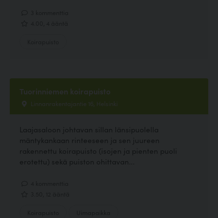
3 kommenttia
4.00, 4 ääntä
Koirapuisto
Tuorinniemen koirapuisto
Linnanrakentajantie 16, Helsinki
Laajasaloon johtavan sillan länsipuolella
mäntykankaan rinteeseen ja sen juureen
rakennettu koirapuisto (isojen ja pienten puoli
erotettu) sekä puiston ohittavan...
4 kommenttia
3.50, 12 ääntä
Koirapuisto
Uimapaikka