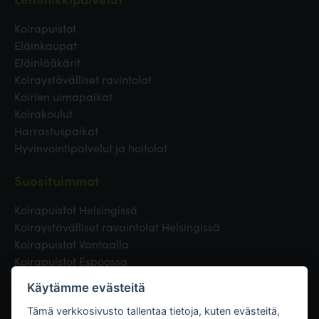
Koirapuistot
Eläinkaupat
Eläinlääkärit
Koiraystävälliset ravintolat
Koirien uimapaikat
Koirakoulut
Harrastuspaikat
Hyvinvointipalvelut ja hoitolat
Suosituimmat
Koirapuistot Helsingissä
Koiraystävälliset ravaintolat Helsingissä
Koirapuistot Vantaalla
Koirapuistot Espoossa
Koirapuistot Turussa
Käytämme evästeitä
Eläinlääkäri Helsingissä
Koirapuistot Tampereella
Tämä verkkosivusto tallentaa tietoja, kuten evästeitä,