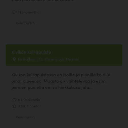
1 kommenttia
Koirapuisto
Kivikon koirapuisto
Kivikonkaari 35, itäinen puoli, Helsinki
Kivikon koirapuistossa on isoille ja pienille koirille
omat alueensa. Maasto on vaihtelevaa ja esim.
pienien puolella on iso hiekkakasa jota...
6 kommenttia
3.29, 7 ääntä
Koirapuisto