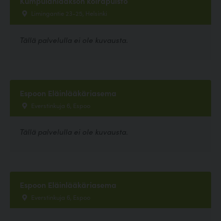
Kumpulanlaakson koirapuisto
Limingantie 23-25, Helsinki
Tällä palvelulla ei ole kuvausta.
Espoon Eläinlääkäriasema
Everstinkuja 6, Espoo
Tällä palvelulla ei ole kuvausta.
Espoon Eläinlääkäriasema
Everstinkuja 6, Espoo