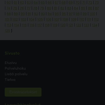
|
60
|
61
|
62
|
63
|
64
|
65
|
66
|
67
|
68
|
69
|
70
|
71
|
72
|
73
|
74
|
75
|
76
|
77
|
78
|
79
|
80
|
81
|
82
|
83
|
84
|
85
|
86
|
87
|
88
|
89
|
90
|
91
|
92
|
93
|
94
|
95
|
96
|
97
|
98
|
99
|
100
|
101
|
102
|
103
|
104
|
105
|
106
|
107
|
108
|
109
|
110
|
111
|
112
|
113
|
114
|
115
|
116
|
117
|
118
|
119
|
120
|
121
|
122
|
123
|
124
|
125
]
Sivusto
Etusivu
Palveluhaku
Lisää palvelu
Tietoa
Evästeasetukset
Lemmikkipalvelut