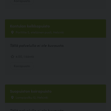
Koirapuisto
Kontulan kelkkapuisto
Porttitie 5, eteläinen puoli, Helsinki
Tällä palvelulla ei ole kuvausta.
4.00, 1 ääntä
Koirapuisto
Suopuiston koirapuisto
Lampipolku 12, Helsinki
Tällä palvelulla ei ole kuvausta.