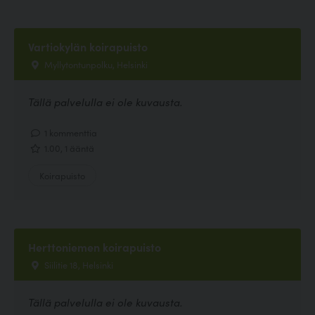
Vartiokylän koirapuisto
Myllytontunpolku, Helsinki
Tällä palvelulla ei ole kuvausta.
1 kommenttia
1.00, 1 ääntä
Koirapuisto
Herttoniemen koirapuisto
Siilitie 18, Helsinki
Tällä palvelulla ei ole kuvausta.