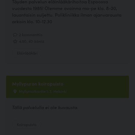
Täyden palvelun eläinlääkärihoitoa Espoossa
vuodesta 1985! Olemme avoinna ma-pe klo. 8-20,
lauantaisin suljettu. Polikliniikka ilman ajanvarausta
arkisin klo. 10-12.30
2 kommenttia
4.50, 40 ääntä
Eläinlääkäri
Myllypuron koirapuisto
Myllymatkantie 1-3, Helsinki
Tällä palvelulla ei ole kuvausta.
Koirapuisto