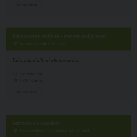
Koirapuisto
Roihuvuoren selänne - metsän pohjoisosa
Vuorenpeikontie 7, Helsinki
Tällä palvelulla ei ole kuvausta.
1 kommenttia
4.00, 1 ääntä
Koirapuisto
Sarvaston aluepuisto
Sarvastonkaari 15, itäinen puoli, Helsinki