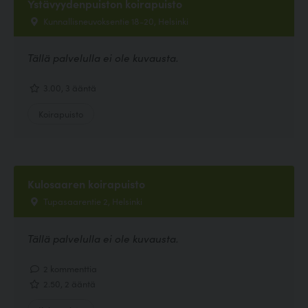
Ystävyydenpuiston koirapuisto
Kunnallisneuvoksentie 18-20, Helsinki
Tällä palvelulla ei ole kuvausta.
3.00, 3 ääntä
Koirapuisto
Kulosaaren koirapuisto
Tupasaarentie 2, Helsinki
Tällä palvelulla ei ole kuvausta.
2 kommenttia
2.50, 2 ääntä